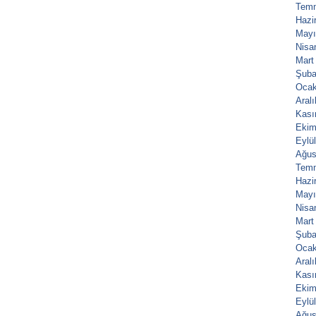
Tem
Hazi
Mayı
Nisa
Mart
Şuba
Ocak
Aral
Kası
Ekim
Eylü
Ağus
Tem
Hazi
Mayı
Nisa
Mart
Şuba
Ocak
Aral
Kası
Ekim
Eylü
Ağus