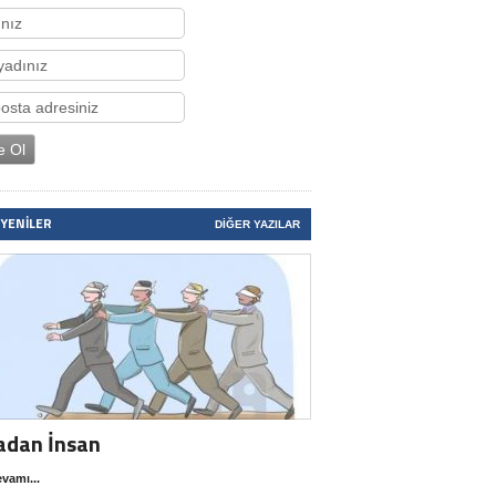
 YENILER
DIĞER YAZILAR
adan İnsan
vamı...