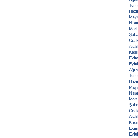
Tem
Hazi
Mayı
Nisa
Mart
Şuba
Ocak
Aral
Kası
Ekim
Eylü
Ağus
Tem
Hazi
Mayı
Nisa
Mart
Şuba
Ocak
Aral
Kası
Ekim
Eylü