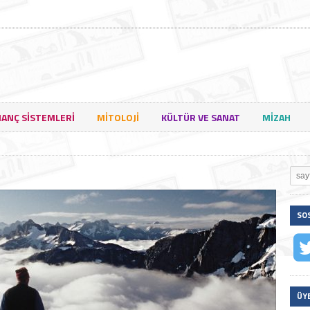
NANÇ SISTEMLERI
MITOLOJI
KÜLTÜR VE SANAT
MIZAH
SO
ÜY