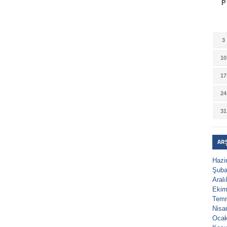
P
3
10
17
24
31
AR
Hazi
Şuba
Aral
Ekim
Tem
Nisa
Ocak