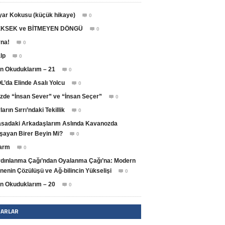
yar Kokusu (küçük hikaye)
0

KSEK ve BİTMEYEN DÖNGÜ
0

na!
0

lp
0

n Okuduklarım – 21
0

L’da Elinde Asalı Yolcu
0

zde “İnsan Sever” ve “İnsan Seçer”
0

ların Sırrı’ndaki Tekillik
0

sadaki Arkadaşlarım Aslında Kavanozda
şayan Birer Beyin Mi?
0

arm
0

dınlanma Çağı’ndan Oyalanma Çağı’na: Modern
nenin Çözülüşü ve Ağ-bilincin Yükselişi
0

n Okuduklarım – 20
0

ZARLAR