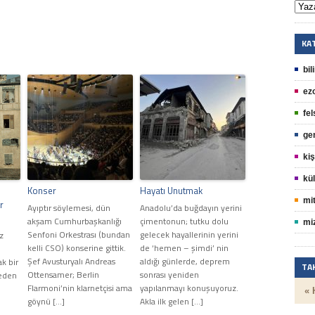
KA
bil
ez
fel
ge
kiş
kül
Konser
Hayatı Unutmak
mit
r
Ayıptır söylemesi, dün
Anadolu’da buğdayın yerini
akşam Cumhurbaşkanlığı
çimentonun; tutku dolu
mi
Senfoni Orkestrası (bundan
gelecek hayallerinin yerini
z
kelli CSO) konserine gittik.
de ‘hemen – şimdi’ nin
Şef Avusturyalı Andreas
aldığı günlerde, deprem
ak bir
TA
Ottensamer; Berlin
sonrası yeniden
ceden
Flarmoni’nin klarnetçisi ama
yapılanmayı konuşuyoruz.
« 
göynü […]
Akla ilk gelen […]