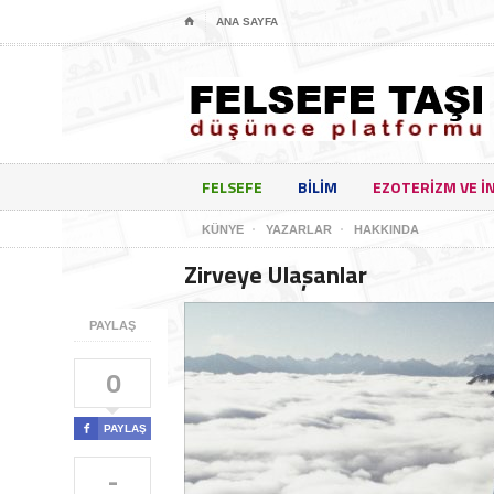
⌂
ANA SAYFA
FELSEFE
BILIM
EZOTERIZM VE I
KÜNYE
YAZARLAR
HAKKINDA
Zirveye Ulaşanlar
PAYLAŞ
0

PAYLAŞ
-