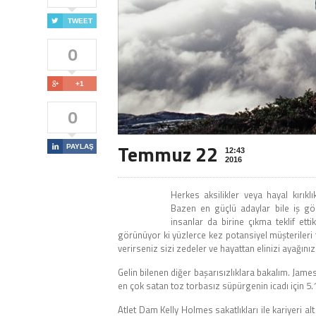

TWEET
0

+1
0
Temmuz 22

PAYLAŞ
12:43
2016
Herkes aksilikler veya hayal kırık
Bazen en güçlü adaylar bile iş gör
insanlar da birine çıkma teklif etti
görünüyor ki yüzlerce kez potansiyel müşterileri 
verirseniz sizi zedeler ve hayattan elinizi ayağını
Gelin bilenen diğer başarısızlıklara bakalım. James
en çok satan toz torbasız süpürgenin icadı için 5
Atlet Dam Kelly Holmes sakatlıkları ile kariyeri a