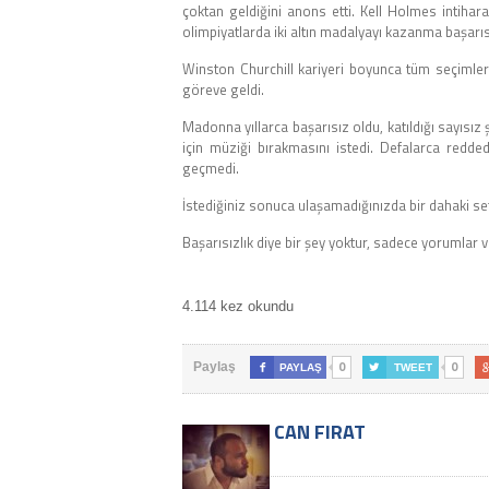
çoktan geldiğini anons etti. Kell Holmes intihar
olimpiyatlarda iki altın madalyayı kazanma başarısı
Winston Churchill kariyeri boyunca tüm seçimler
göreve geldi.
Madonna yıllarca başarısız oldu, katıldığı sayısız
için müziği bırakmasını istedi. Defalarca redd
geçmedi.
İstediğiniz sonuca ulaşamadığınızda bir dahaki sef
Başarısızlık diye bir şey yoktur, sadece yorumlar 
4.114 kez okundu
0
0
Paylaş

PAYLAŞ

TWEET
CAN FIRAT