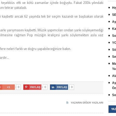
a teşebbüs etti ve kötü zamanlar içinde boğuştu. Fakat 2004 yılındaki
nı tekrar yakaladı.
Hı
SE
i kaybetti ancak 62 yaşında tek bir seçim kazandı ve başbakan olarak
Ay
Ka
 şarkı yarışmasını kaybetti. Müzik yapımcıları ondan şarkı söyleyemediği
edilmesine rağmen Pop müziğin kraliçesi şarkı söylemekten asla vaz
So
YO
ere neleri farklı ve doğru yapabileceğinize bakın.
Sö
vardır…
Sır
Ma
Ya
Al
Ay
0
0
0

+1

PAYLAŞ

PAYLAŞ
Öz
So
YAZARIN DIĞER YAZILARI
YA