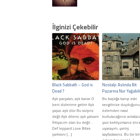
İlginizi Çekebilir
Black Sabbath – God is
Nostalji: Aslında Bit
Dead ?
Pazarına Nur Yağabili
Aşk parçaları, aşk kanar O
Bu başlığa kanıp eski
beni dizlerime getirir Aşk
sevgilinize duyduğunu
yaşar, aşk ölür Bu sürpriz
özlemden nasıl
değil Aşk dilenir, aşk yalvarır
kurtulacağınızı anlatac
İhtiyacım olan bu değil...
yazı bekliyorsanız ön
Def leppard Love Bites
uyarayım, yanlış
şarkısını […]
sayfadasınız. Bu tür bir