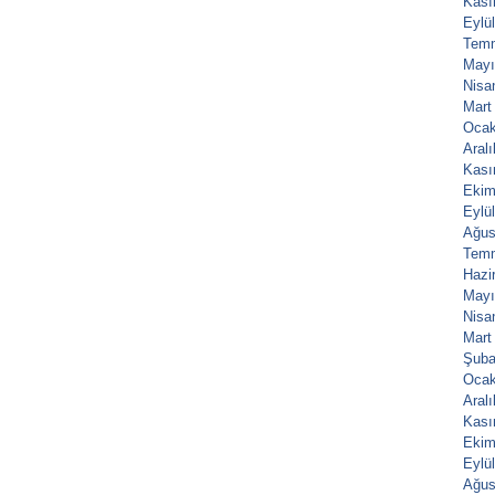
Kası
Eylü
Tem
Mayı
Nisa
Mart
Ocak
Aral
Kası
Ekim
Eylü
Ağus
Tem
Hazi
Mayı
Nisa
Mart
Şuba
Ocak
Aral
Kası
Ekim
Eylü
Ağus