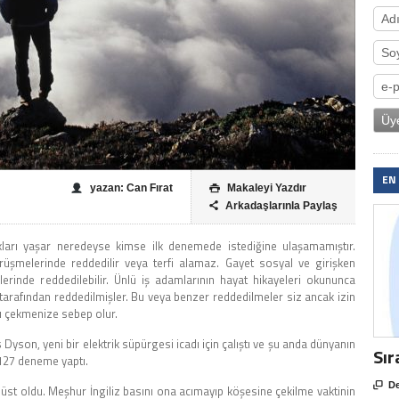
EN
yazan: Can Fırat
Makaleyi Yazdır

Arkadaşlarınla Paylaş

lıkları yaşar neredeyse kimse ilk denemede istediğine ulaşamamıştır.
üşmelerinde reddedilir veya terfi alamaz. Gayet sosyal ve girişken
klerinde reddedilebilir. Ünlü iş adamlarının hayat hikayeleri okununca
tarafından reddedilmişler. Bu veya benzer reddedilmeler siz ancak izin
zı çekmenize sebep olur.
 Dyson, yeni bir elektrik süpürgesi icadı için çalıştı ve şu anda dünyanın
Sır
.127 deneme yaptı.

De
lt üst oldu. Meşhur İngiliz basını ona acımayıp köşesine çekilme vaktinin