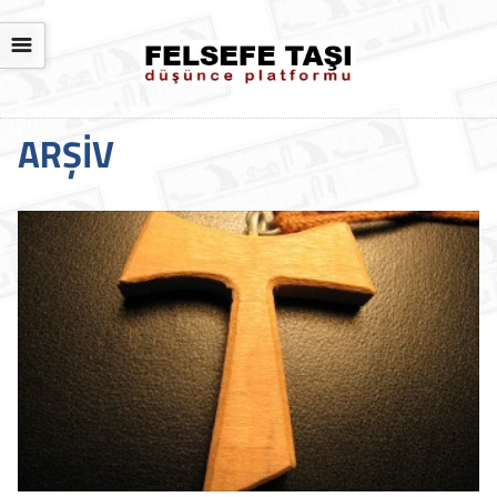
☰
ARŞIV