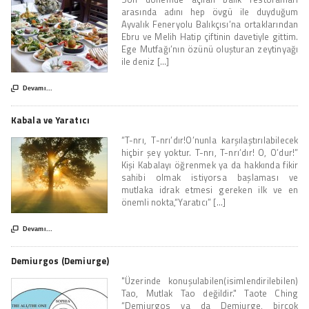
arasında adını hep övgü ile duyduğum
Ayvalık Feneryolu Balıkçısı’na ortaklarından
Ebru ve Melih Hatip çiftinin davetiyle gittim.
Ege Mutfağı’nın özünü oluşturan zeytinyağı
ile deniz [...]

Devamı...
Kabala ve Yaratıcı
“T-nrı, T-nrı’dır!O’nunla karşılaştırılabilecek
hiçbir şey yoktur. T-nrı, T-nrı’dır! O, O’dur!”
Kişi Kabalayı öğrenmek ya da hakkında fikir
sahibi olmak istiyorsa başlaması ve
mutlaka idrak etmesi gereken ilk ve en
önemli nokta,“Yaratıcı” [...]

Devamı...
Demiurgos (Demiurge)
"Üzerinde konuşulabilen(isimlendirilebilen)
Tao, Mutlak Tao değildir." Taote Ching
“Demiurgos ya da Demiurge, birçok