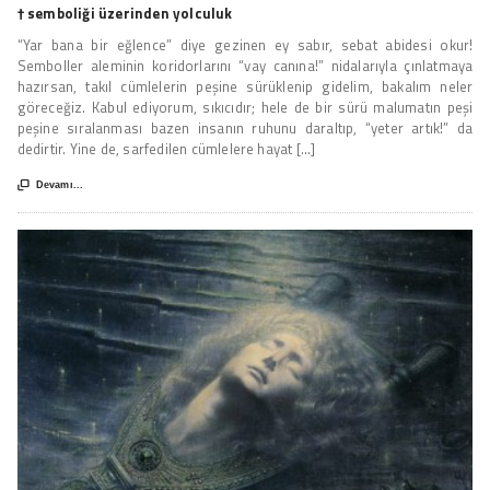
† semboliği üzerinden yolculuk
“Yar bana bir eğlence” diye gezinen ey sabır, sebat abidesi okur!
Semboller aleminin koridorlarını “vay canına!” nidalarıyla çınlatmaya
hazırsan, takıl cümlelerin peşine sürüklenip gidelim, bakalım neler
göreceğiz. Kabul ediyorum, sıkıcıdır; hele de bir sürü malumatın peşi
peşine sıralanması bazen insanın ruhunu daraltıp, “yeter artık!” da
dedirtir. Yine de, sarfedilen cümlelere hayat [...]

Devamı...