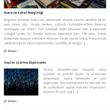
Avare ve Sahaf Bezginliği
Bugünkü imkanlar Avare’nin zamanında olsaydı sanırım kendine ait bir
web sitesi olur, ciroda herkesi sollardı. Sultanahmet’teki Avare’yi
anımsayan var mıdır? Türk Edebiyat Vakfı binasının tam arkasındaki
sokağın içinde, bir binanın bodrum katındaydı yeri. 70li yıllar. Sokak
aralarında dolaşan eskicilere kilosunu hurda olarak birkaç liraya ancak
satabileceğimiz basılı malzemeleri, özellikle de dergi [...]

Devamı...
Sayılar üzerine düşünceler
Tarihin derinliklerinde insanlar önce
işaretler ve primitif sesler ile aralarında
anlaşmışlar, sonra semboller ve yazı
doğmuştur. İşte muhtemelen bu devrede kişi
ile özdeşleşen sayılar kavramı oluşmuştur;
düşünün bir eski çağ [...]

Devamı...