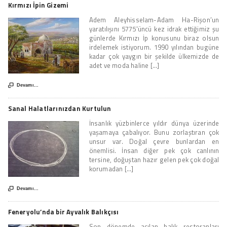
Kırmızı İpin Gizemi
Adem Aleyhisselam-Adam Ha-Rişon’un
yaratılışını 5775'üncü kez idrak ettiğimiz şu
günlerde Kırmızı İp konusunu biraz olsun
irdelemek istiyorum. 1990 yılından bugüne
kadar çok yaygın bir şekilde ülkemizde de
adet ve moda haline [...]

Devamı...
Sanal Halatlarınızdan Kurtulun
İnsanlık yüzbinlerce yıldır dünya üzerinde
yaşamaya çabalıyor. Bunu zorlaştıran çok
unsur var. Doğal çevre bunlardan en
önemlisi. İnsan diğer pek çok canlının
tersine, doğuştan hazır gelen pek çok doğal
korumadan [...]

Devamı...
Feneryolu’nda bir Ayvalık Balıkçısı
Son dönemde açılan balık restoranları