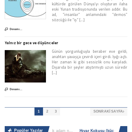
kültürde görülen Dünya’yı oluşturan ilaha
eski Yunan tradisyonunda verilen addır. Bu
ad, “insanlar” anlamındaki “demos”
sözcüğü ile “iş” [...]

Devamı...
Yalnız bir gece ve düşünceler
Günün yorgunluğuyla beraber eve geldi,
anahtarı yavaşça çevirdi içeri girdi. Işığı açtı.
Her zaman ki gibi sessizlik onu karşıladı.
Dışarıda bir şeyler atıştırmıştı uzun süredir
[...]

Devamı...
1
2
3
SONRAKI SAYFA

Popüler Yazılar
Sıradan İnsan
“Büyük adam nerede ve ne zaman küçük adam olacağını bilir. Küçük adam ise küçük olduğunun [...]
Hıyar Kokusu (kü