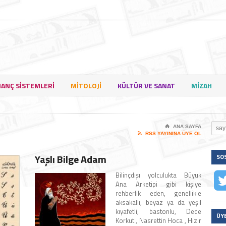
NANÇ SISTEMLERI
MITOLOJI
KÜLTÜR VE SANAT
MIZAH
⌂
ANA SAYFA

RSS YAYININA ÜYE OL
Yaşlı Bilge Adam
SO
Bilinçdışı yolculukta Büyük
Ana Arketipi gibi kişiye
rehberlik eden, genellikle
aksakallı, beyaz ya da yeşil
kıyafetli, bastonlu, Dede
ÜY
Korkut , Nasrettin Hoca , Hızır