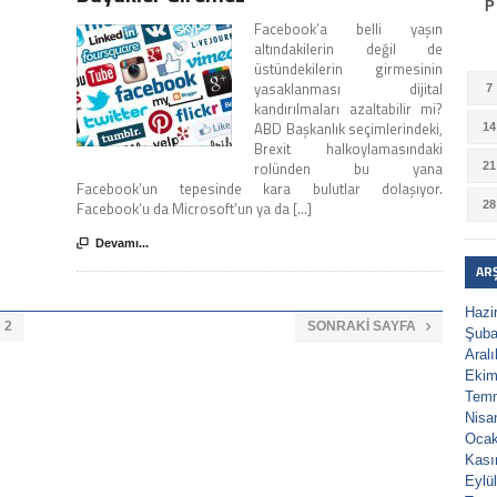
P
Facebook’a belli yaşın
altındakilerin değil de
üstündekilerin girmesinin
yasaklanması dijital
7
kandırılmaları azaltabilir mi?
ABD Başkanlık seçimlerindeki,
14
Brexit halkoylamasındaki
rolünden bu yana
21
Facebook’un tepesinde kara bulutlar dolaşıyor.
Facebook’u da Microsoft’un ya da [...]
28

Devamı...
AR
Hazi
2
SONRAKI SAYFA

Şuba
Aral
Ekim
Tem
Nisa
Ocak
Kası
Eylü