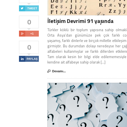

TWEET
İletişim Devrimi 91 yaşında
0
Türkler köklü bir toplum yapısına sahip olmakla

+1
Orta Asya’dan günümüze pek çok farklı co
yaşamış, farklı dinlerle ve birçok milletle etkileşim
0
girmiştir. Bu durumdan dolayı neredeyse her çağ
alfabeleri kullanmışlar ve farklı dillerden etkilen
Tam olarak kesin bir bilgi elde edilememesiyl

PAYLAŞ
kendine ait alfabeye sahip olarak [...]

Devamı...