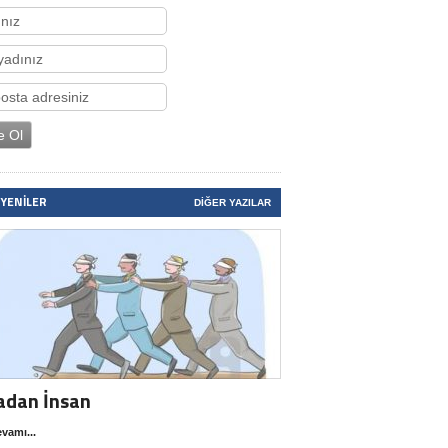
 YENILER
DIĞER YAZILAR
adan İnsan
vamı...