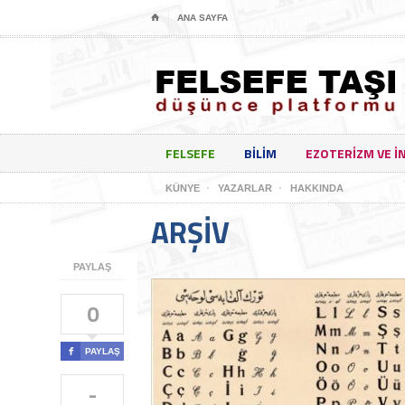
⌂
ANA SAYFA
FELSEFE
BILIM
EZOTERIZM VE I
KÜNYE
YAZARLAR
HAKKINDA
ARŞIV
PAYLAŞ
0

PAYLAŞ
-