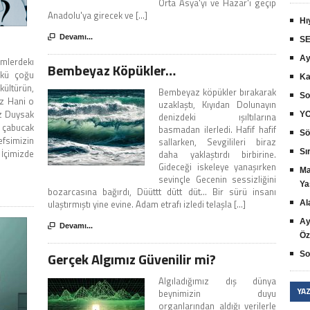
Orta Asya'yı ve Hazar'ı geçip
Anadolu'ya girecek ve [...]
Hı

Devamı...
SE
Ay
mlerdekı
Bembeyaz Köpükler…
nkü çoğu
Ka
ültürün,
Bembeyaz köpükler bırakarak
So
uz Hani o
uzaklaştı, Kıyıdan Dolunayın
uz Duysak
YO
denizdeki ışıltılarına
çabucak
basmadan ilerledi. Hafif hafif
Sö
fsimizin
sallarken, Sevgilileri biraz
 İçimizde
Sır
daha yaklaştırdı birbirine.
Gideceği iskeleye yanaşırken
Ma
sevinçle Gecenin sessizliğini
Ya
bozarcasına bağırdı, Düüttt dütt düt... Bir sürü insanı
ulaştırmıştı yine evine. Adam etrafı izledi telaşla [...]
Al
Ay

Devamı...
Öz
Gerçek Algımız Güvenilir mi?
So
Algıladığımız dış dünya
YA
beynimizin duyu
organlarından aldığı verilerle