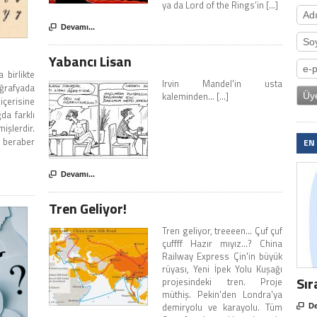
ya da Lord of the Rings’in [...]

Devamı...
Yabancı Lisan
 birlikte
Irvin Mandel'in usta
ğrafyada
kaleminden... [...]
 içerisine
da farklı
mişlerdir.
e beraber
EN

Devamı...
Tren Geliyor!
Tren geliyor, treeeen... Çuf çuf
çuffff Hazır mıyız...? China
Railway Express Çin'in büyük
rüyası, Yeni İpek Yolu Kuşağı
Sır
projesindeki tren. Proje
müthiş. Pekin'den Londra'ya
demiryolu ve karayolu. Tüm

De