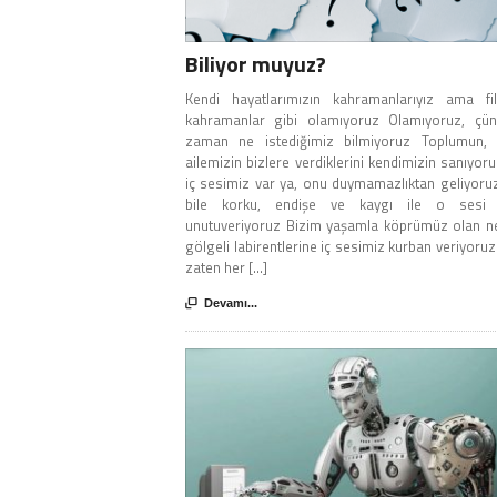
Biliyor muyuz?
Kendi hayatlarımızın kahramanlarıyız ama fil
kahramanlar gibi olamıyoruz Olamıyoruz, çü
zaman ne istediğimiz bilmiyoruz Toplumun, k
ailemizin bizlere verdiklerini kendimizin sanıyor
iç sesimiz var ya, onu duymamazlıktan geliyor
bile korku, endişe ve kaygı ile o sesi 
unutuveriyoruz Bizim yaşamla köprümüz olan ne
gölgeli labirentlerine iç sesimiz kurban veriyoruz
zaten her [...]

Devamı...