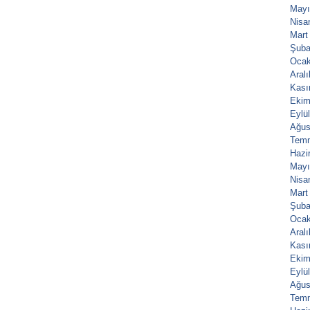
Mayı
Nisa
Mart
Şuba
Ocak
Aral
Kası
Ekim
Eylü
Ağus
Tem
Hazi
Mayı
Nisa
Mart
Şuba
Ocak
Aral
Kası
Ekim
Eylü
Ağus
Tem