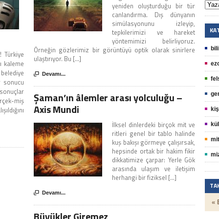
yeniden oluşturduğu bir tür
canlandırma. Dış dünyanın
simülasyonunu izleyip,
KA
tepkilerimizi ve hareket
yöntemimizi belirliyoruz.
Örneğin gözlerimiz bir görüntüyü optik olarak sinirlere
bil
! Türkiye
ulaştırıyor. Bu [...]
ı kaleme
ez
 belediye

Devamı...
fel
ar sonucu
 sonuçlar
Şaman’ın âlemler arası yolculuğu –
ge
erçek-miş
Axis Mundi
ışıldığını
kiş
İlksel dinlerdeki birçok mit ve
kül
ritleri genel bir tablo halinde
mit
kuş bakışı görmeye çalışırsak,
hepsinde ortak bir hakim fikir
mi
dikkatimize çarpar: Yerle Gök
arasında ulaşım ve iletişim
herhangi bir fiziksel [...]
TA

Devamı...
« 
Büyükler Giremez