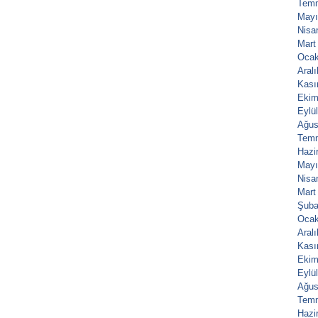
Tem
Mayı
Nisa
Mart
Ocak
Aral
Kası
Ekim
Eylü
Ağus
Tem
Hazi
Mayı
Nisa
Mart
Şuba
Ocak
Aral
Kası
Ekim
Eylü
Ağus
Tem
Hazi