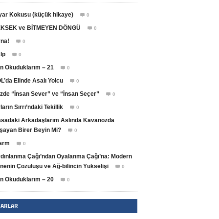
yar Kokusu (küçük hikaye)
0

KSEK ve BİTMEYEN DÖNGÜ
0

na!
0

lp
0

n Okuduklarım – 21
0

L’da Elinde Asalı Yolcu
0

zde “İnsan Sever” ve “İnsan Seçer”
0

ların Sırrı’ndaki Tekillik
0

sadaki Arkadaşlarım Aslında Kavanozda
şayan Birer Beyin Mi?
0

arm
0

dınlanma Çağı’ndan Oyalanma Çağı’na: Modern
nenin Çözülüşü ve Ağ-bilincin Yükselişi
0

n Okuduklarım – 20
0

ZARLAR