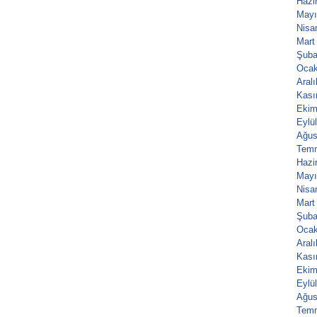
Hazi
Mayı
Nisa
Mart
Şuba
Ocak
Aral
Kası
Ekim
Eylü
Ağus
Tem
Hazi
Mayı
Nisa
Mart
Şuba
Ocak
Aral
Kası
Ekim
Eylü
Ağus
Tem