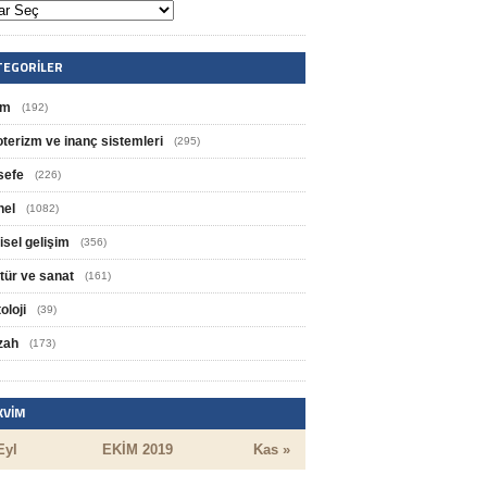
TEGORILER
im
(192)
oterizm ve inanç sistemleri
(295)
sefe
(226)
nel
(1082)
isel gelişim
(356)
tür ve sanat
(161)
oloji
(39)
zah
(173)
KVIM
Eyl
EKIM 2019
Kas »