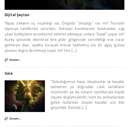
Dijital Şeytan
Yapay zekanın üç seçeneği var. Doğada “önyargı” var mı? Tsunami
Japonya sahillerine vururken, hidrojen bombasının bulutundan sağ
çıkan balıkçıların torunlarının evlerini yıkmayıp, onlara “kıyak” yapar mı?
Kuzey yönünde devrilirse kırk yıldır gölgesiyle serinlettiği eve zarar
gelmesin diye, ayakta duracak mecali kalmamış ulu bir ağaç güney
yönüne doğru devrilmeyi seçer mi? Her [...]

Devamı...
Gaia
“Soluduğumuz hava, okyanuslar ve kayalar
tamamen ya doğrudan canlı varlıkların
ürünleridir ya da onların varlıklarıyla büyük
ölçüde değişmişlerdir, hem bu volkanlardan
gelen lavlardan oluşan kayalar için bile
geçerlidir. Aslında [...]

Devamı...