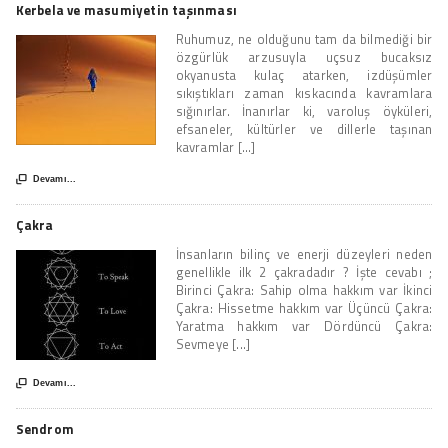
Kerbela ve masumiyetin taşınması
Ruhumuz, ne olduğunu tam da bilmediği bir
özgürlük arzusuyla uçsuz bucaksız
okyanusta kulaç atarken, izdüşümler
sıkıştıkları zaman kıskacında kavramlara
sığınırlar. İnanırlar ki, varoluş öyküleri,
efsaneler, kültürler ve dillerle taşınan
kavramlar [...]

Devamı...
Çakra
İnsanların bilinç ve enerji düzeyleri neden
genellikle ilk 2 çakradadır ? İşte cevabı ;
Birinci Çakra: Sahip olma hakkım var İkinci
Çakra: Hissetme hakkım var Üçüncü Çakra:
Yaratma hakkım var Dördüncü Çakra:
Sevmeye [...]

Devamı...
Sendrom