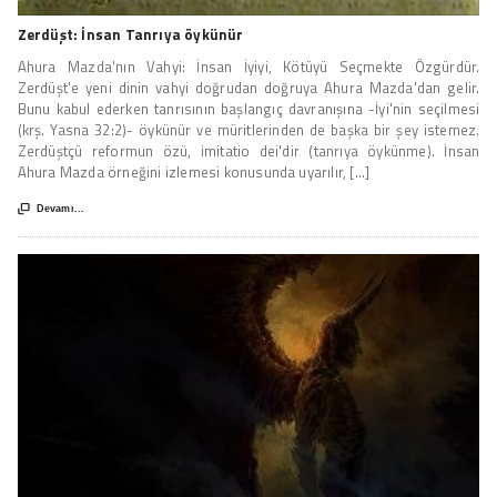
Zerdüşt: İnsan Tanrıya öykünür
Ahura Mazda'nın Vahyi: İnsan İyiyi, Kötüyü Seçmekte Özgürdür.
Zerdüşt'e yeni dinin vahyi doğrudan doğruya Ahura Mazda'dan gelir.
Bunu kabul ederken tanrısının başlangıç davranışına -İyi'nin seçilmesi
(krş. Yasna 32:2)- öykünür ve müritlerinden de başka bir şey istemez.
Zerdüştçü reformun özü, imitatio dei'dir (tanrıya öykünme). İnsan
Ahura Mazda örneğini izlemesi konusunda uyarılır, [...]

Devamı...