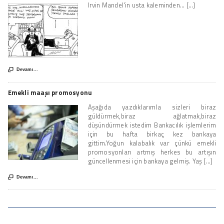
Irvin Mandel'in usta kaleminden... [...]

Devamı...
Emekli maaşı promosyonu
Aşağıda yazdıklarımla sizleri biraz
güldürmek,biraz ağlatmak,biraz
düşündürmek istedim Bankacılık işlemlerim
için bu hafta birkaç kez bankaya
gittim.Yoğun kalabalık var çünkü emekli
promosyonları artmış herkes bu artışın
güncellenmesi için bankaya gelmiş. Yaş [...]

Devamı...