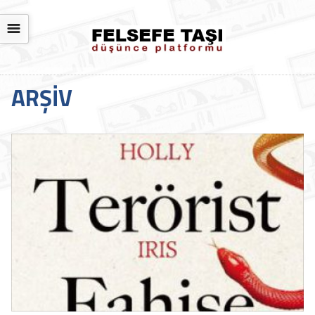
☰
ARŞIV