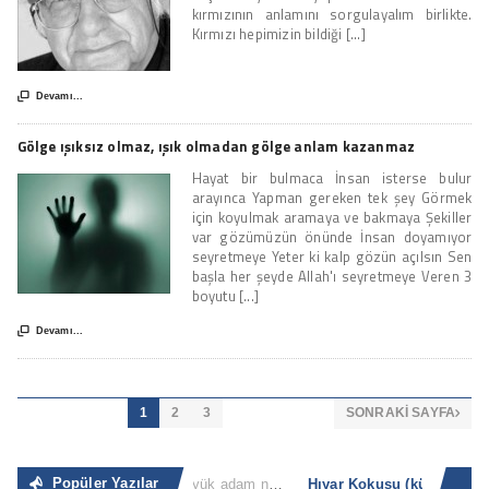
kırmızının anlamını sorgulayalım birlikte.
Kırmızı hepimizin bildiği [...]

Devamı...
Gölge ışıksız olmaz, ışık olmadan gölge anlam kazanmaz
Hayat bir bulmaca İnsan isterse bulur
arayınca Yapman gereken tek şey Görmek
için koyulmak aramaya ve bakmaya Şekiller
var gözümüzün önünde İnsan doyamıyor
seyretmeye Yeter ki kalp gözün açılsın Sen
başla her şeyde Allah'ı seyretmeye Veren 3
boyutu [...]

Devamı...
1
2
3
SONRAKI SAYFA

Popüler Yazılar
Sıradan İnsan
“Büyük adam nerede ve ne zaman küçük adam olacağını bilir. Küçük adam ise küçük olduğunun [...]