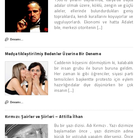
adalar olmak üzere, köklü, zengin ve güçlü
aileler, ellerinde bulundurdukları geniş
topraklarda, kendi kurallarını koyuyorlar ve
uyguluyorlardı. Ekonomi ve hatta Adalet
bile, merkezi otoritenin [...]

Devamı...
Medyatikleştirilmiş Bedenler Üzerine Bir Deneme
Caddenin köşesini dönmüştüm ki, kalabalık
bir insan grubu ile burun buruna geldim.
Her zaman ki gibi öğrenciler, siyasi parti
temsilcileri başkentte protesto için eylem
hazırlığındalar diye düşünürken bir çok
insanın [...]

Devamı...
Kırmızı: Şairler ve Şiirleri – Attilla İlhan
Bu bir yazı dizisi. Adı Kırmızı . Yazı dizimize
başlamadan önce , yazı dizimizin adına
küçük bir yolculuk yapalım dilerseniz. Önce