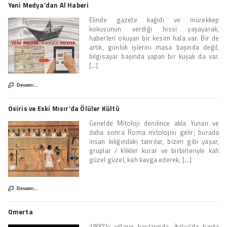
Yeni Medya’dan Al Haberi
Elinde gazete kağıdı ve mürekkep
kokusunun verdiği hissi yaşayarak,
haberleri okuyan bir kesim hala var. Bir de
artık, günlük işlerini masa başında değil,
bilgisayar başında yapan bir kuşak da var.
[...]

Devamı...
Osiris ve Eski Mısır’da Ölüler Kültü
Genelde Mitoloji denilince akla Yunan ve
daha sonra Roma mitolojisi gelir; burada
insan kılığındaki tanrılar, bizim gibi yaşar,
gruplar / klikler kurar ve birbirleriyle kah
güzel güzel, kah kavga ederek, [...]

Devamı...
Omerta
1900'lü yılların başlarında, İtalya'da başta