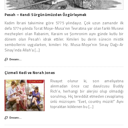
Pesah – Kendi Sürgünümüzden Özgürleşmek
Kadim İbrani takvimine göre 5775 yılındayız. Çok uzun zamandır ilk
defa 5774 yılında Torat Moşe-Musa'nın Tevratına yar olan farklı Musevi
mezhepleri olan Rabanim, Karaim ve Şomronim aynı günde kutlu bir
dönem olan Pesah'ı idrak ettiler. Kimileri bu derin sürecin mistik
sembollerini uygularken, kimileri Hz. Musa-Moşe'nin Sinay Dağı-Ar
Sinay'ında Allah'a [...]

Devamı...
Çizmeli Kedi ve Norah Jones
Rivayet olunur ki, son ameliyatına
alınmadan önce caz davulcusu Buddy
Rich’e, herhangi bir alerjisi olup olmadığı
sorulmuş. Hiç tereddüt etmeden cevaplamış
ünlü müzisyen: “Evet, country müzik!” Aynı
topraktan köklenen bu [...]

Devamı...