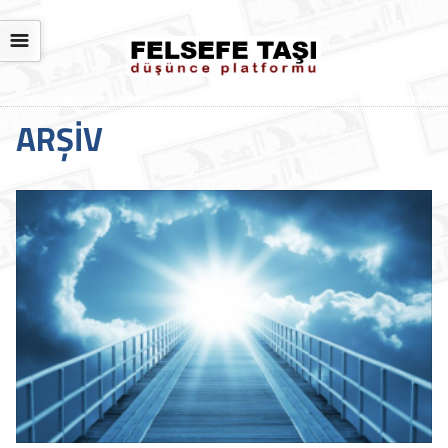
☰
ARŞIV