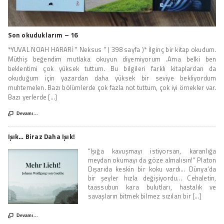
Son okuduklarım – 16
*YUVAL NOAH HARARİ " Neksus " ( 398 sayfa )* İlginç bir kitap okudum.
Müthiş beğendim mutlaka okuyun diyemiyorum .Ama belki ben
beklentimi çok yüksek tuttum. Bu bilgileri farklı kitaplardan da
okuduğum için yazardan daha yüksek bir seviye bekliyordum
muhtemelen. Bazı bölümlerde çok fazla not tuttum, çok iyi örnekler var.
Bazı yerlerde [...]

Devamı...
Işık… Biraz Daha Işık!
“Işığa kavuşmayı istiyorsan, karanlığa
meydan okumayı da göze almalısın!” Platon
Dışarıda keskin bir koku vardı... Dünya’da
bir şeyler hızla değişiyordu... Cehaletin,
taassubun kara bulutları, hastalık ve
savaşların bitmek bilmez sızıları bir [...]

Devamı...