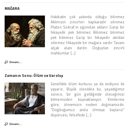
MAĞARA
Hakikatin çok yakında olduğu bilinmez
Aklımızın zincirleri kapkaradır silinmez
Platon Sokrat’ın ağzından aktarır Garip bir
hikayedir pek bilinmez Bilinmez bilinmez
pek bilinmez Garip bir hikayedir akıldan
silinmez Hikayede bir mağara vardır Tavanı
alçak alanı dardır. Doğuştan zincirli
mahkumlar [...]

Devamı...
Zamanın Sonu: Ölüm ve Varoluş
Genellikle ölüm korkusu ya da endişesi ile
yaşarız. Büyük olasılıkla bu, yaşadığımız
sürece, bir gün geldiğinde öleceğimizi
bilmemizden kaynaklanıyor. Kimilerine
göre, ölmemizin nedeni doğmamızdır.
"Doğduğumuz anda ölmeye başlarız"
düşüncesi, felsefede [...]

Devamı...