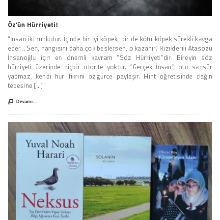
Öz’ün Hürriyeti!
“İnsan iki ruhludur. İçinde bir iyi köpek, bir de kötü köpek sürekli kavga
eder... Sen, hangisini daha çok beslersen, o kazanır.” Kızılderili Atasözü
İnsanoğlu için en önemli kavram “Söz Hürriyeti”dir. Bireyin söz
hürriyeti üzerinde hiçbir otorite yoktur. “Gerçek İnsan”, oto sansür
yapmaz, kendi hür fikrini özgürce paylaşır. Hint öğretisinde dağın
tepesine [...]

Devamı...