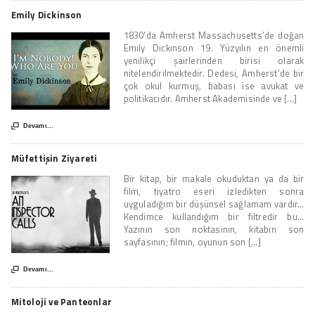
Emily Dickinson
1830'da Amherst Massachusetts’de doğan
Emıly Dıckınson 19. Yüzyılın en önemli
yenilikçi şairlerinden birisi olarak
nitelendirilmektedir. Dedesi, Amherst’de bir
çok okul kurmuş, babası ise avukat ve
politikacıdır. Amherst Akademisinde ve [...]

Devamı...
Müfettişin Ziyareti
Bir kitap, bir makale okuduktan ya da bir
film, tiyatro eseri izledikten sonra
uyguladığım bir düşünsel sağlamam vardır…
Kendimce kullandığım bir filtredir bu...
Yazının son noktasının, kitabın son
sayfasının; filmin, oyunun son [...]

Devamı...
Mitoloji ve Panteonlar