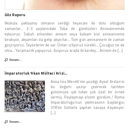
Göz Raporu
İlkokula yaklaşmış olmanın verdiği heyecanı ile dolu olduğum
zamanlar... 2-3 yaşlarındaki Tuba ile gündüzleri Anneannemde
kalıyoruz. Sabah erkenden annem veya babam bizi anneanneme
bırakıyor, akşamları da gelip alıyorlar... Tüm gün anneannem ile zaman
geçiriyoruz. Teyzelerim de var. Onları izliyoruz sürekli... Çocuğuz ne de
olsa... Yaramazlık yapıyoruz. Azıyoruz arada iki kardeş... Annem de [...]

Devamı...
İmparatorluk Yıkan Mülteci Krizi…
Anna lisa Merelli’nin yazdığı Aysel Arslan’ın
bu değerli yazıyı çevirerek tarihten
günümüze ışık tutan çok özel bir örnek
vermiş. Paylaşmayı elzem gördüm..! Roma
İmparatorluğu’nun yıkılmasının başlangıcı
378’de Gotlarla yapılan savaşa dayanıyor.
[...]

Devamı...