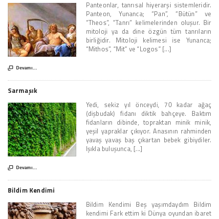
Panteonlar, tanrısal hiyerarşi sistemleridir.
Panteon, Yunanca; “Pan”, “Bütün” ve
“Theos”, “Tanrı” kelimelerinden oluşur. Bir
mitoloji ya da dine özgün tüm tanrıların
birliğidir. Mitoloji kelimesi ise Yunanca;
“Mithos”, “Mit” ve “Logos” [...]

Devamı...
Sarmaşık
Yedi, sekiz yıl önceydi, 70 kadar ağaç
(dişbudak) fidanı diktik bahçeye. Baktım
fidanların dibinde, topraktan minik minik,
yeşil yapraklar çıkıyor. Anasının rahminden
yavaş yavaş baş çıkartan bebek gibiydiler.
Işıkla buluşunca, [...]

Devamı...
Bildim Kendimi
Bildim Kendimi Beş yaşımdaydım Bildim
kendimi Fark ettim ki Dünya oyundan ibaret