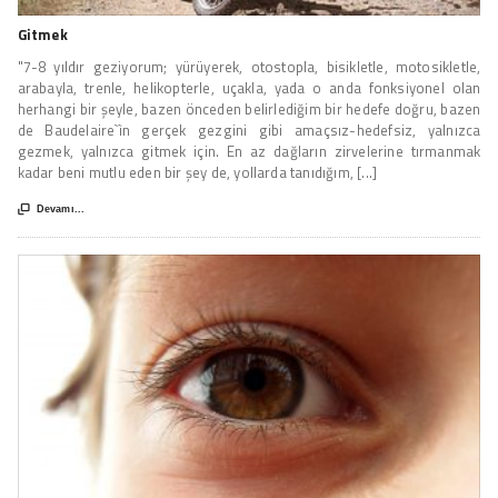
Gitmek
"7-8 yıldır geziyorum; yürüyerek, otostopla, bisikletle, motosikletle,
arabayla, trenle, helikopterle, uçakla, yada o anda fonksiyonel olan
herhangi bir şeyle, bazen önceden belirlediğim bir hedefe doğru, bazen
de Baudelaire`ìn gerçek gezgini gibi amaçsız-hedefsiz, yalnızca
gezmek, yalnızca gitmek için. En az dağların zirvelerine tırmanmak
kadar beni mutlu eden bir şey de, yollarda tanıdığım, [...]

Devamı...