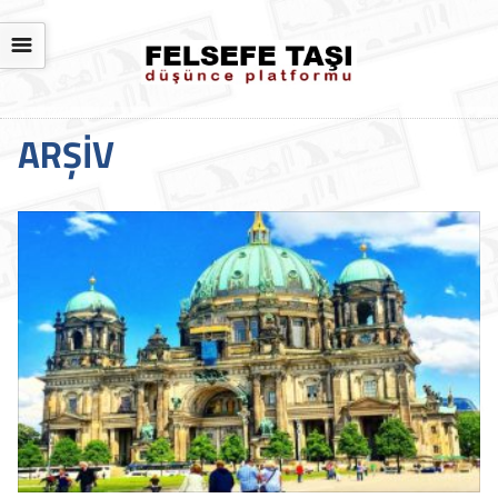
☰
ARŞIV