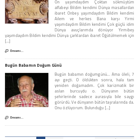
On yaşımdaydım Çoktan sökmüştüm
alfabeyi Bildim kendimi Dünya masallardan
ibaret Onbeş yaşımdaydım Bildim kendimi
Ailem ve herkes Bana karşı Yirmi
yaşımdaydım Bildim kendimi Çok güçlü idim
Dünya avuçlarımda dönüyor Yirmibeş
yaşımdaydım Bildim kendimi Dünya çarklardan ibaret Öğütülmemek için
[...]

Devamı...
Bugün Babamın Doğum Günü
Bugün babamın doğumgünü... Ama öleli, 7
ayı geçti. O öldükten sonra, hala tam
yeniden doğamadım. Çok karizmatik bir
aslan burcuydu o. Dünyanın bütün
şehirlerinde sadece aurasıyla bile saygı
görürdü. Ve dünyanın bütün taşralarında da.
Onu özlüyorum. Bulunduğu [...]

Devamı...