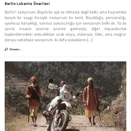
Berlin Lokanta Önerileri
Berlin‘i seviyorum. Büyük bir aşk ve ihtirasla değil belki, ama hayranlıkla
karışık bir saygı hissiyle seviyorum bu kenti. Büyüklüğü, pervasızlığı,
uyumsuz karışıklığı, sonsuz uykusuzluğu için seviyorum belki de. Ya da
azıcık, insanın üzerine üzerine gelmeyişi, diğer imparatorluk
başkentlerindeki anıtsallıktan uzak oluşu, mütevazı, fakir, ama mağrur
duruşu sebebiyle seviyorum. İki defa sokaklarını [...]

Devamı...