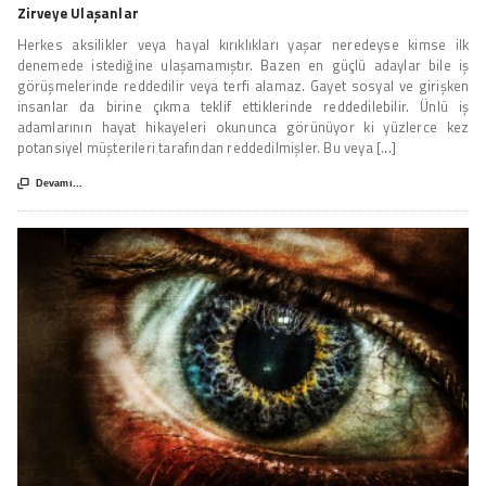
Zirveye Ulaşanlar
Herkes aksilikler veya hayal kırıklıkları yaşar neredeyse kimse ilk
denemede istediğine ulaşamamıştır. Bazen en güçlü adaylar bile iş
görüşmelerinde reddedilir veya terfi alamaz. Gayet sosyal ve girişken
insanlar da birine çıkma teklif ettiklerinde reddedilebilir. Ünlü iş
adamlarının hayat hikayeleri okununca görünüyor ki yüzlerce kez
potansiyel müşterileri tarafından reddedilmişler. Bu veya [...]

Devamı...