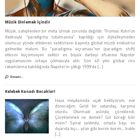
Müzik Dinlemek İçindir
Müzik, sahiplenilen bir meta olmak zorunda değildir. Thomas Kuhn’un
ifadesiyle “paradigma tutulmasına” kapıldığı için dijitalleşmeden
olumsuz yönde etkilenen sektörlerin başında global müzik endüstrisi
gelmekte malum. Bu “paradigma sıçraması”nın (paradigm shift)
etkisini küçümseyen sektör en büyük darbeyi efsanevi Napster
uygulamasının ortaya çıkmasıyla aldı. Son 40 yılın global ciro
rakamlarına bakıldığında Napster’ın çıktığı 1999’da [...]

Devamı...
Kelebek Kanadı Bacaklar!
Hava meydanında uçak bekliyorum, eve
döneceğim. Geldi bir vatandaş, karşıma
oturdu. Oturmadı aslında, çöreklendi.
Çöreklenmek ne demek? Gül böreği bilir
misin? Spiral şeklinde, ortada başı, en
dışarıda kıçı... yılan gibi kıvrım kıvrım... bukle
[...]