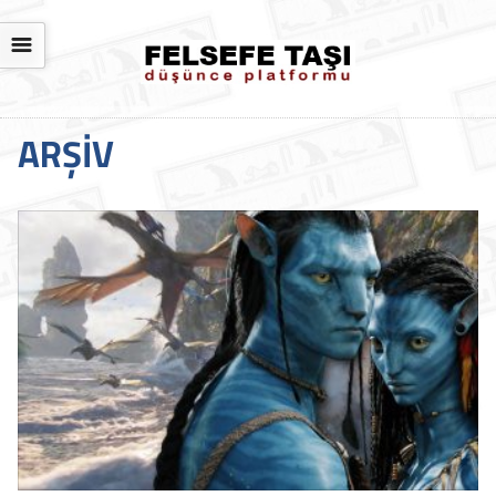
☰
ARŞIV