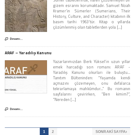
gizem esrarını korumaktadır. Samuel Noah
Kramer’in Sümerler (Sumerians, Their
History, Culture, and Character) kitabının ilk
basım tarihi 1963’tür. Kitap o yıllarda
çözümlenmiş olan tabletlerden yola [...]

Devamı...
ARAF – Yaradılış Kanunu
Yazarlarımızdan Berk Yüksel'in uzun yıllar
emek harcadığı son romanı: ARAF -
Yaradılış Kanunu okurları ile buluştu...
Tanıtım Bülteninden: “Yaşamda kendi
açmazını çözemeyen, onu defalarca
tekrarlamaya mahkûmdur...” Bu romanın
sayfalarını çevirirken, “Ben kimim?”,
“Nereden [...]

Devamı...
1
2
SONRAKI SAYFA
