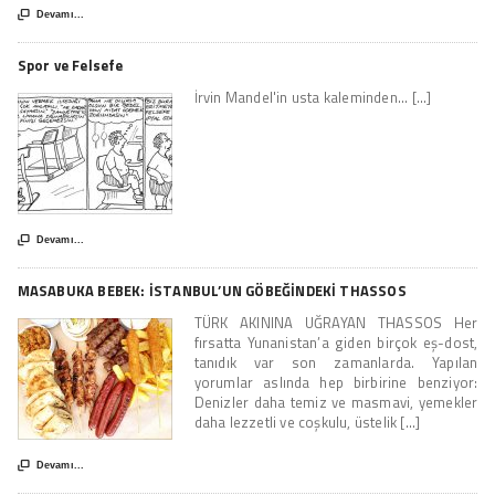

Devamı...
Spor ve Felsefe
İrvin Mandel'in usta kaleminden... [...]

Devamı...
MASABUKA BEBEK: İSTANBUL’UN GÖBEĞİNDEKİ THASSOS
TÜRK AKININA UĞRAYAN THASSOS Her
fırsatta Yunanistan’a giden birçok eş-dost,
tanıdık var son zamanlarda. Yapılan
yorumlar aslında hep birbirine benziyor:
Denizler daha temiz ve masmavi, yemekler
daha lezzetli ve coşkulu, üstelik [...]

Devamı...