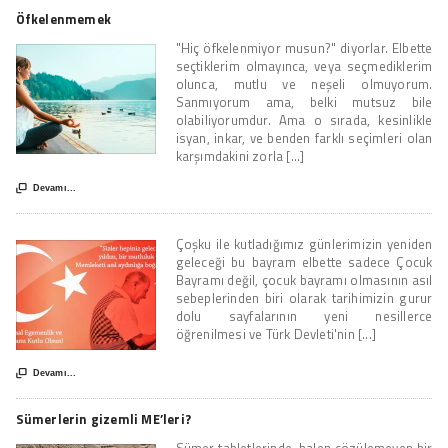
Öfkelenmemek
"Hiç öfkelenmiyor musun?" diyorlar. Elbette
seçtiklerim olmayınca, veya seçmediklerim
olunca, mutlu ve neşeli olmuyorum.
Sanmıyorum ama, belki mutsuz bile
olabiliyorumdur. Ama o sırada, kesinlikle
isyan, inkar, ve benden farklı seçimleri olan
karşımdakini zorla [...]

Devamı...
Çoşku ile kutladığımız günlerimizin yeniden
geleceği bu bayram elbette sadece Çocuk
Bayramı değil, çocuk bayramı olmasının asıl
sebeplerinden biri olarak tarihimizin gurur
dolu sayfalarının yeni nesillerce
öğrenilmesi ve Türk Devleti'nin [...]

Devamı...
Sümerlerin gizemli ME’leri?
Sümer tabletlerinde, halen çözülemeyen bir