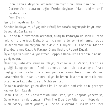
John Cazale deyince kimseler tanımıyor da Baba filminde, Don
Carleone’nin bunalım oğlu Fredo deyince “Hah, bildim oni!”
diyebiliyoruz.
Evet, Fredo.
İlginç bir hayatı var John’un.
Sondan başlayalım, 42 yaşında (1978) öte tarafa doğru yola koyuluyor.
Sebep akciğer kanseri.
Al Pacino’nun tiyatrodan arkadaşı, bildiğim kadarıyla da John’u Fredo
rolü için o öneriyor. Daha önce hiç sinema deneyimi olmamış, hooop
ilk deneyimde muhteşem bir ekiple buluşuyor: F.F. Coppola, Marlon
Brando, James Caan, Al Pacino, Diane Keaton, Robert Duval.
Öyle başarılı oluyor ki, yönetmen Coppola Baba- II’de Fredo’nun rolünü
genişletiyor.
Öneririm, Baba-II’yi yeniden izleyin, Michael’ın (Al Pacino) Fredo ile
girdiği kutuplaşmanın filmin sonunda nasıl bir patlamayla finale
ulaştığını ve Fredo üzerinden perdeye yansıtılmış olan Michael
karakterindeki insan unsuru diye bellenen kıvılcımın ustalıklı yok
oluşunu bir kez daha izleyin. Muhteşemdir.
Baba’nın ardından gelen dört film ile de altın harflerle adını perdeye
kazıyor John Cazale.
Baba 1 ve 2; The Conversation (Konuşma, yine Coppola yönetmişti,
Gene Hackman ile oynadı, 1974); The Dog Day Afternoon (Köpeklerin
Günü, Sidney Lumet yönetti, Al Pacino ile oynadı-1975) ve The Deer