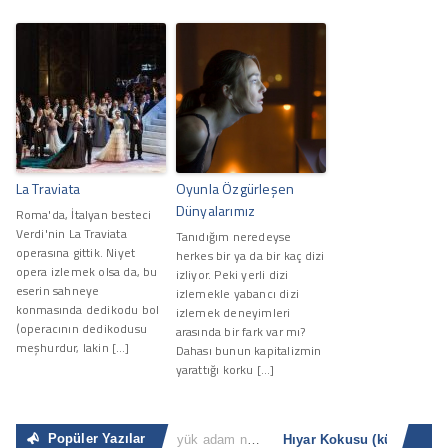
La Traviata
Oyunla Özgürleşen
Dünyalarımız
Roma'da, İtalyan besteci
Verdi'nin La Traviata
Tanıdığım neredeyse
operasına gittik. Niyet
herkes bir ya da bir kaç dizi
opera izlemek olsa da, bu
izliyor. Peki yerli dizi
eserin sahneye
izlemekle yabancı dizi
konmasında dedikodu bol
izlemek deneyimleri
(operacının dedikodusu
arasında bir fark var mı?
meşhurdur, lakin […]
Dahası bunun kapitalizmin
yarattığı korku […]
Popüler Yazılar
Sıradan İnsan
“Büyük adam nerede ve ne zaman küçük adam olacağını bilir. Küçük adam ise küçük olduğunun [...]