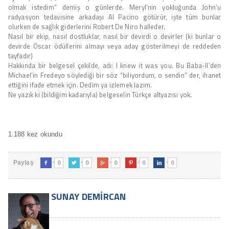
olmak istedim” demiş o günlerde. Meryl’nin yokluğunda John’u
radyasyon tedavisine arkadaşı Al Pacino götürür, işte tüm bunlar
olurken de sağlık giderlerini Robert De Niro halleder.
Nasıl bir ekip, nasıl dostluklar, nasıl bir devirdi o devirler (ki bunlar o
devirde Oscar ödüllerini almayı veya aday gösterilmeyi de reddeden
tayfadır)
Hakkında bir belgesel çekilde, adı: I knew it was you. Bu Baba-II’den
Michael’in Fredeyo söylediği bir söz “biliyordum, o sendin” der, ihanet
ettiğini ifade etmek için. Dedim ya izlemek lazım.
Ne yazık ki (bildiğim kadarıyla) belgeselin Türkçe altyazısı yok.
1.188 kez okundu
0
0
0
0
0
Paylaş





SUNAY DEMIRCAN