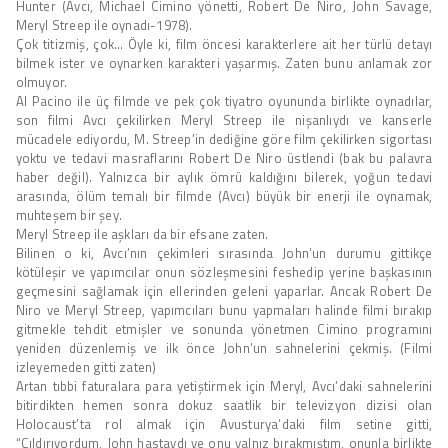
Hunter (Avcı, Michael Cimino yönetti, Robert De Niro, John Savage,
Meryl Streep ile oynadı-1978).
Çok titizmiş, çok… Öyle ki, film öncesi karakterlere ait her türlü detayı
bilmek ister ve oynarken karakteri yaşarmış. Zaten bunu anlamak zor
olmuyor.
Al Pacino ile üç filmde ve pek çok tiyatro oyununda birlikte oynadılar,
son filmi Avcı çekilirken Meryl Streep ile nişanlıydı ve kanserle
mücadele ediyordu, M. Streep’in dediğine göre film çekilirken sigortası
yoktu ve tedavi masraflarını Robert De Niro üstlendi (bak bu palavra
haber değil). Yalnızca bir aylık ömrü kaldığını bilerek, yoğun tedavi
arasında, ölüm temalı bir filmde (Avcı) büyük bir enerji ile oynamak,
muhteşem bir şey.
Meryl Streep ile aşkları da bir efsane zaten.
Bilinen o ki, Avcı’nın çekimleri sırasında John’un durumu gittikçe
kötüleşir ve yapımcılar onun sözleşmesini feshedip yerine başkasının
geçmesini sağlamak için ellerinden geleni yaparlar. Ancak Robert De
Niro ve Meryl Streep, yapımcıları bunu yapmaları halinde filmi bırakıp
gitmekle tehdit etmişler ve sonunda yönetmen Cimino programını
yeniden düzenlemiş ve ilk önce John’un sahnelerini çekmiş. (Filmi
izleyemeden gitti zaten)
Artan tıbbi faturalara para yetiştirmek için Meryl, Avcı’daki sahnelerini
bitirdikten hemen sonra dokuz saatlik bir televizyon dizisi olan
Holocaust’ta rol almak için Avusturya’daki film setine gitti,
“Çıldırıyordum, John hastaydı ve onu yalnız bırakmıştım, onunla birlikte