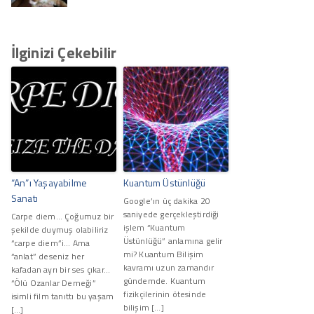
İlginizi Çekebilir
“An”ı Yaşayabilme
Kuantum Üstünlüğü
Sanatı
Google’ın üç dakika 20
saniyede gerçekleştirdiği
Carpe diem… Çoğumuz bir
işlem “Kuantum
şekilde duymuş olabiliriz
Üstünlüğü” anlamına gelir
“carpe diem”i… Ama
mi? Kuantum Bilişim
“anlat” deseniz her
kavramı uzun zamandır
kafadan ayrı bir ses çıkar…
gündemde. Kuantum
“Ölü Ozanlar Derneği”
fizikçilerinin ötesinde
isimli film tanıttı bu yaşam
bilişim […]
[…]