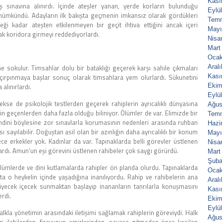
Kası
 sınavına alınırdı. İçinde ateşler yanan, yerde korların bulunduğu
Eylü
ümkündü. Adayların ilk bakışta geçmenin imkansız olarak gördükleri
Tem
ği kadar ateşten etkilenmeyen bir geçit ihtiva ettiğini ancak içeri
Mayı
rak koridora girmeyi reddediyorlardı.
Nisa
Mart
Ocak
ine sokulur. Timsahlar dolu bir bataklığı geçerek karşı sahile çıkmaları
Aral
a çırpınmaya başlar sonuç olarak timsahlara yem olurlardı. Sükunetini
Kası
alınırlardı.
Ekim
Eylü
rekse de psikolojik testlerden geçerek rahiplerin ayrıcalıklı dünyasına
Ağus
n geçenlerden daha fazla olduğu biliniyor. Ölümler de var. Elimizde bir
Tem
endini böylesine zor sınavlarla korumasının nedenleri arasında ruhban
Hazi
 sayılabilir. Doğuştan asil olan bir azınlığın daha ayrıcalıklı bir konum
Mayı
ce erkekler yok. Kadınlar da var. Tapınaklarda belli görevler üstlenen
Nisa
lardı. Amun’un eşi görevini üstlenen rahibeler çok saygı görürdü.
Mart
Şuba
lümlerde ve dini kutlamalarda rahipler ön planda olurdu. Tapınaklarda
Ocak
ta o heykelin içinde yaşadığına inanılıyordu. Rahip ve rahibelerin ana
Aral
iyecek içecek sunmaktan başlayıp inananların tanrılarla konuşmasını
Kası
rdi.
Ekim
Eylü
halkla yönetimin arasındaki iletişimi sağlamak rahiplerin göreviydi. Halk
Ağus