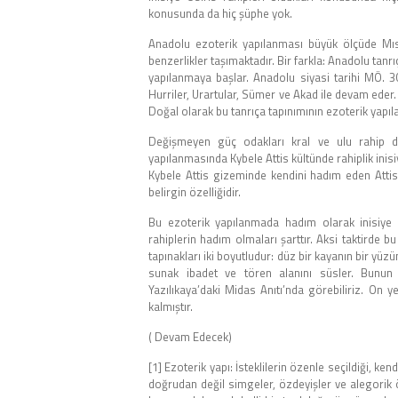
konusunda da hiç şüphe yok.
Anadolu ezoterik yapılanması büyük ölçüde Mısır
benzerlikler taşımaktadır. Bir farkla: Anadolu tanr
yapılanmaya başlar. Anadolu siyasi tarihi MÖ. 3000
Hurriler, Urartular, Sümer ve Akad ile devam eder. B
Doğal olarak bu tanrıça tapınımının ezoterik yapıl
Değişmeyen güç odakları kral ve ulu rahip den
yapılanmasında Kybele Attis kültünde rahiplik ini
Kybele Attis gizeminde kendini hadım eden Attis
belirgin özelliğidir.
Bu ezoterik yapılanmada hadım olarak inisiye e
rahiplerin hadım olmaları şarttır. Aksi taktirde b
tapınakları iki boyutludur: düz bir kayanın bir yüzün
sunak ibadet ve tören alanını süsler. Bunun 
Yazılıkaya’daki Midas Anıtı’nda görebiliriz. On
kalmıştır.
( Devam Edecek)
[1] Ezoterik yapı: İsteklilerin özenle seçildiği, k
doğrudan değil simgeler, özdeyişler ve alegorik öy