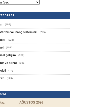
TEGORILER
im
(192)
oterizm ve inanç sistemleri
(295)
sefe
(226)
nel
(1082)
isel gelişim
(356)
tür ve sanat
(161)
oloji
(39)
zah
(173)
KVIM
Haz
AĞUSTOS 2026