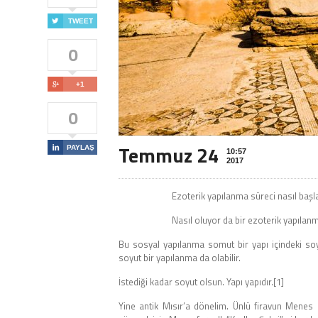

TWEET
0

+1
0
Temmuz 24

PAYLAŞ
10:57
2017
Ezoterik yapılanma süreci nasıl başla
Nasıl oluyor da bir ezoterik yapılan
Bu sosyal yapılanma somut bir yapı içindeki soy
soyut bir yapılanma da olabilir.
İstediği kadar soyut olsun. Yapı yapıdır.[1]
Yine antik Mısır’a dönelim. Ünlü firavun Menes 