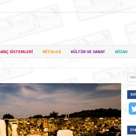
NANÇ SISTEMLERI
MITOLOJI
KÜLTÜR VE SANAT
MIZAH
SO
ÜY