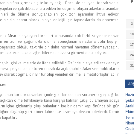
P
n sınıfına girmek hiç te kolay değil. Öncelikle asil yani toprak sahibi
yapılan ve çok dikkatle icra edilen bir seçimle oluşan adaylar arasından
renleri de ölümle sonuçlanabilen çok zor aşamalar ihtiva ediyor.
bir din adamı olarak inisiye edildiği için tapınaklarda da dönemsel
3
10
tik Mısır inisiyasyon törenleri konusunda çok farklı söylenceler var.
an en zor ve çoğunlukla ölümle sonuçlanan sınavlarla dolu beş yılı
17
başarısız olduğu taktirde bir daha normal hayatına dönemeyeceğini,
şmak zorunda kalacağını bilerek sınavlara girmeyi kabul ediyordu.
24
,vb. gibi kelimelerle de ifade edilebilir. Özünde inisiye edilecek adayın
31
mesi için yapılan bir tören olarak da açıklanabilir. Aday sembolik olarak
y olarak doğmalıdır. Bir tür ölüp yeniden dirilme ile metaforlaştırılabilir.
AR
navı
ış yolunun koridor duvarları içinde gizli bir kapıdan sürünerek geçildiği bu
Hazi
çlıktan ölme tehlikesiyle karşı karşıya kalırlar. Çıkışı bulamayan adaya
Şuba
ın içine gizlenmiş çıkışı bulanların ise bir demir kapı önünde bir gün
Aral
madığını düşünüp geri döner labirentte aramaya devam ederlerdi. Demir
Ekim
 kapatılırdı.
Tem
Nisa
Ocak