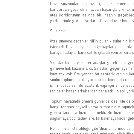
Hava sınavından başarıyla çıkanlar hemen ateş
koridordan geçerek sınavdan başarıyla çıkmak m
ateş koridorunun aslında bir insanın geçebilece
girdiklerinde görebiliyorlardı. Bazı adaylar korka
Su sınavı:
Ateş sınavını geçenler Nil’in bulanık sularının iç
istenirdi. Bazı adaylar paniğe kapılarak sulard
koruyan adaylar karşı sahile çıkarak yeni bir sınava 
Sınavlar birkaç yıl sürer adaylar gerek fiziki ge
girmeye hak kazanırlardı. Sınavları geçemeyenleri
istatistik yok. Öte yandan bu ezoterik yapının k
sınıfın toplumda çok ayrıcalıklı bir konumda olması
için mücadelesi. Bu ezoterik yapı içerisinde sade
rahibeler bazen erkeklerden daha etkili olabiliyor
Toplum hayatında önemli günlerde özellikle de ö
hangi tanrının heykeli varsa o tanrının o tapınak
görevi tanrılara hizmet etmekti. Bu hizmetler y
sağlamaya tıbbi tedavilere, fal bakmaya kadar gide
Her dini inanışta olduğu gibi Mısır dinlerinde de 