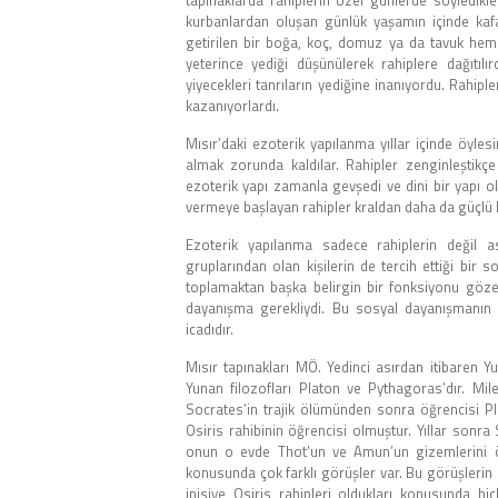
tapınaklarda rahiplerin özel günlerde söyledikl
kurbanlardan oluşan günlük yaşamın içinde kafal
getirilen bir boğa, koç, domuz ya da tavuk heme
yeterince yediği düşünülerek rahiplere dağıtılı
yiyecekleri tanrıların yediğine inanıyordu. Rahipl
kazanıyorlardı.
Mısır’daki ezoterik yapılanma yıllar içinde öyles
almak zorunda kaldılar. Rahipler zenginleştikçe
ezoterik yapı zamanla gevşedi ve dini bir yapı 
vermeye başlayan rahipler kraldan daha da güçlü h
Ezoterik yapılanma sadece rahiplerin değil as
gruplarından olan kişilerin de tercih ettiği bir 
toplamaktan başka belirgin bir fonksiyonu göze
dayanışma gerekliydi. Bu sosyal dayanışmanın s
icadıdır.
Mısır tapınakları MÖ. Yedinci asırdan itibaren Yu
Yunan filozofları Platon ve Pythagoras’dır. Mil
Socrates’in trajik ölümünden sonra öğrencisi Pl
Osiris rahibinin öğrencisi olmuştur. Yıllar sonra 
onun o evde Thot’un ve Amun’un gizemlerini öğre
konusunda çok farklı görüşler var. Bu görüşlerin b
inisiye Osiris rahipleri oldukları konusunda hi