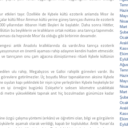
Tem
Hazi
 etkileri taşır. Özellikle de Kybele kültü ezoterik anlamda Mısır ile
Mayı
ıçalar kültü Mısır Ammun kültü yerine güneş tanrıçası Avinna ile ezoterik
Nisa
 yıllarından itibaren Hatti Beyleri ile başlatılır. Daha sonra Hititler,
Mart
ütün bu beyliklerin ve krallıkların ortak noktası ana tanrıça tapınımıdır.
Şuba
anması da hepsinde Mısır’da olduğu gibi birbirinin devamıdır.
Ocak
Aral
gesi antik Anadolu krallıklarında da vardır.Ana tanrıça ezoterik
Kası
siyasyonunun en önemli aşaması rahip adayının kendini hadım etmesidir.
Ekim
 ve tanrıçanın onu çam ağacına dönüştürmesi ritüeli Kybele kültünün
Eylü
Ağus
Tem
dilen ulu rahip, Megabyzos ve Galloi rahiplik görevleri vardır. Bu
Hazi
u görevlere getirilmezler. Üç boyutlu Mısır tapınaklarının aksine Kybele
Mayı
e oyulan kapı şeklindeki bir nişin içine yerleştirilen Kybele heykeliyle bir
Nisa
en iyi örneğini bugünkü Eskişehir’e seksen kilometre uzaklıktaki
Mart
 yedi metre yükseklikteki tapınak anıt hiç bozulmadan günümüze kadar
Şuba
Ocak
Aral
Kası
endine özgü çalışma yöntemi (erkânı) ve öğretimi olan, bilgi ve görgülerin
Ekim
külerle aşamalı olarak verildiği, kapalı bir topluluktur. Antik Yunan’da
Eylü