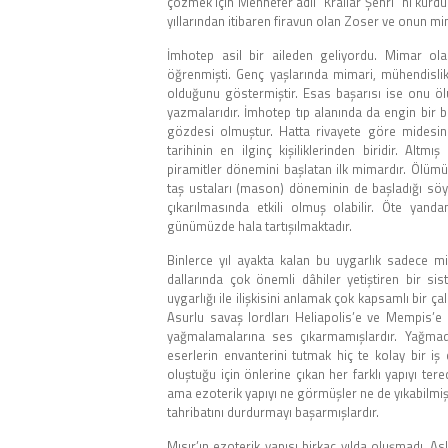
çözmek için Mennefer adlı “Krallar Şehri” ni kurdu
yıllarından itibaren firavun olan Zoser ve onun mi
İmhotep asil bir aileden geliyordu. Mimar ola
öğrenmişti. Genç yaşlarında mimari, mühendislik,
olduğunu göstermiştir. Esas başarısı ise onu öl
yazmalarıdır. İmhotep tıp alanında da engin bir bi
gözdesi olmuştur. Hatta rivayete göre midesinde
tarihinin en ilginç kişiliklerinden biridir. Alt
piramitler dönemini başlatan ilk mimardır. Ölümün
taş ustaları (mason) döneminin de başladığı söy
çıkarılmasında etkili olmuş olabilir. Öte yand
günümüzde hala tartışılmaktadır.
Binlerce yıl ayakta kalan bu uygarlık sadece mi
dallarında çok önemli dâhiler yetiştiren bir si
uygarlığı ile ilişkisini anlamak çok kapsamlı bir ç
Asurlu savaş lordları Heliapolis’e ve Mempis’e g
yağmalamalarına ses çıkarmamışlardır. Yağmada
eserlerin envanterini tutmak hiç te kolay bir iş 
oluştuğu için önlerine çıkan her farklı yapıyı tere
ama ezoterik yapıyı ne görmüşler ne de yıkabilmişl
tahribatını durdurmayı başarmışlardır.
Mısır’ın ezoterik yapısı birkaç yılda oluşmadı. As