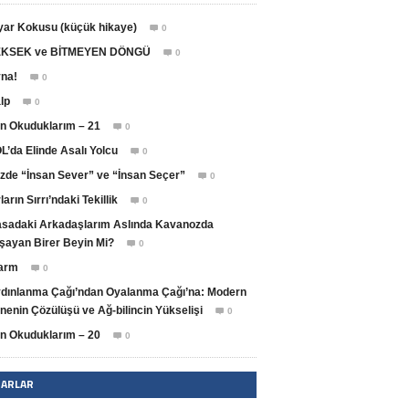
yar Kokusu (küçük hikaye)
0

KSEK ve BİTMEYEN DÖNGÜ
0

na!
0

lp
0

n Okuduklarım – 21
0

L’da Elinde Asalı Yolcu
0

zde “İnsan Sever” ve “İnsan Seçer”
0

ların Sırrı’ndaki Tekillik
0

sadaki Arkadaşlarım Aslında Kavanozda
şayan Birer Beyin Mi?
0

arm
0

dınlanma Çağı’ndan Oyalanma Çağı’na: Modern
nenin Çözülüşü ve Ağ-bilincin Yükselişi
0

n Okuduklarım – 20
0

ZARLAR