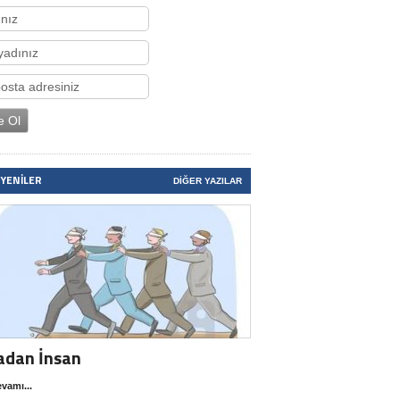
 YENILER
DIĞER YAZILAR
adan İnsan
vamı...