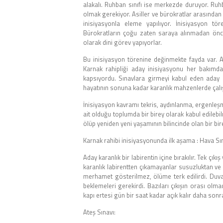
alakalı. Ruhban sınıfı ise merkezde duruyor. Ruhba
olmak gerekiyor. Asiller ve bürokratlar arasından 
inisiyasyonla eleme yapılıyor. İnisiyasyon tö
Bürokratların çoğu zaten saraya alınmadan önce 
olarak dini görev yapıyorlar.
Bu inisiyasyon törenine değinmekte fayda var. An
Karnak rahipliği aday inisiyasyonu her bakımd
kapsıyordu. Sınavlara girmeyi kabul eden aday 
hayatının sonuna kadar karanlık mahzenlerde çalı
İnisiyasyon kavramı tekris, aydınlanma, ergenleşme
ait olduğu toplumda bir birey olarak kabul edilebil
ölüp yeniden yeni yaşamının bilincinde olan bir bire
Karnak rahibi inisiyasyonunda ilk aşama : Hava Sı
Aday karanlık bir labirentin içine bırakılır. Tek çık
karanlık labirentten çıkamayanlar susuzluktan ve a
merhamet gösterilmez, ölüme terk edilirdi. Duvar
beklemeleri gerekirdi. Bazıları çıkışın orası ol
kapı ertesi gün bir saat kadar açık kalır daha sonra
Ateş Sınavı: