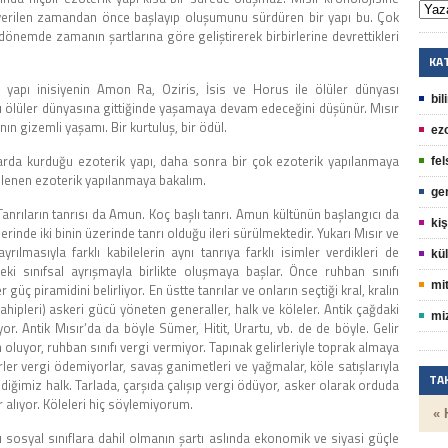
erilen zamandan önce başlayıp oluşumunu sürdüren bir yapı bu. Çok
dönemde zamanın şartlarına göre geliştirerek birbirlerine devrettikleri
KA
k yapı inisiyenin Amon Ra, Oziris, İsis ve Horus ile ölüler dünyası
bil
ırlı ölüler dünyasına gittiğinde yaşamaya devam edeceğini düşünür. Mısır
nın gizemli yaşamı. Bir kurtuluş, bir ödül.
ez
ıllarda kurduğu ezoterik yapı, daha sonra bir çok ezoterik yapılanmaya
fel
llenen ezoterik yapılanmaya bakalım.
ge
Tanrıların tanrısı da Amun. Koç başlı tanrı. Amun kültünün başlangıcı da
kiş
lerinde iki binin üzerinde tanrı olduğu ileri sürülmektedir. Yukarı Mısır ve
ılmasıyla farklı kabilelerin aynı tanrıya farklı isimler verdikleri de
kül
ki sınıfsal ayrışmayla birlikte oluşmaya başlar. Önce ruhban sınıfı
mit
 güç piramidini belirliyor. En üstte tanrılar ve onların seçtiği kral, kralın
 sahipleri) askeri gücü yöneten generaller, halk ve köleler. Antik çağdaki
mi
or. Antik Mısır’da da böyle Sümer, Hitit, Urartu, vb. de de böyle. Gelir
 oluyor, ruhban sınıfı vergi vermiyor. Tapınak gelirleriyle toprak almaya
ler vergi ödemiyorlar, savaş ganimetleri ve yağmalar, köle satışlarıyla
TA
bildiğimiz halk. Tarlada, çarşıda çalışıp vergi ödüyor, asker olarak orduda
 alıyor. Köleleri hiç söylemiyorum.
« 
u sosyal sınıflara dahil olmanın şartı aslında ekonomik ve siyasi güçle