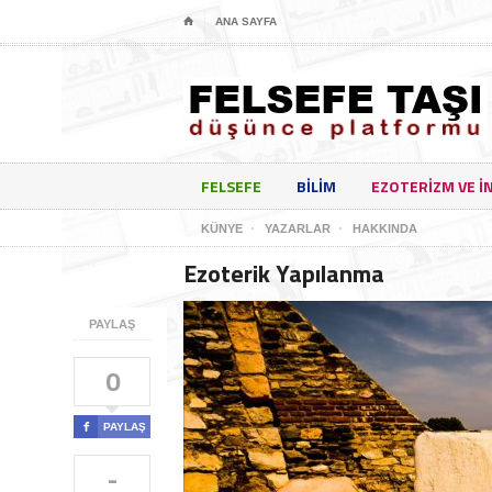
⌂
ANA SAYFA
FELSEFE
BILIM
EZOTERIZM VE I
KÜNYE
YAZARLAR
HAKKINDA
Ezoterik Yapılanma
PAYLAŞ
0

PAYLAŞ
-