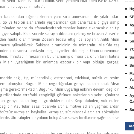
. Bu şehir “Memfis” olarak bilinir. Şehri yeniden imar eden ise MÖ.2700
marı ünlü büyücü İmhotep’dir.
Hı
n babasından öğrendiklerinin yanı sıra annesinden de şifalı otları
SE
 tıp ve teoloji alanlarında yaşıtlarından çok daha fazla bilgiye sahip
Ay
ümünden sonra da efsaneleştirerek tanrılar katına çıkaracak olan tıp
lgiye sahipti. Kısa sürede sarayın dikkatini çekmiş ve firavun Zoser’in
Ka
n hasta olan firavun Zoser’i tedavi ettiği de söylenir. Antik Mısır
So
mış metre yükseklikteki Sakkara piramidinin de mimarıdır. Mısır’da taş
YO
den çok sonra tanrılaştırılmış, heykelleri dikilmiştir. Onun döneminde
lenir. İmhoteb’in mezarının bulunamamış olması da onun tanrı katına
Sö
an Mısır uygarlığının bir anlamda ezoterik bir yapı olduğu gerçeği
Sır
Ma
maride değil, tıp, mühendislik, astronomi, edebiyat, müzik ve resim
Ya
stem olmuştur. Bugün Mısır uygarlığından geriye kalanın antik Mısır
Al
alışma gerektirmektedir. Bugünkü Mısır uygarlığı eskinin devamı değildir.
irdiklerinde etraftaki zenginliği görünce askerlerinin şehri günlerce
Ay
n geriye kalan bugün gördüklerimizdir. Kırıp dökülen, yok edilen
Öz
değildir. Asurlular esas itibariyle altınla motive edilen yağmacılardan
So
ddütsüz yıkmışlar, heykelleri kırmışlar, sütunlardaki altınları sökmüşler
erdir. Ulu rahipler bir yolunu bulup Asur savaş lordlarının yağmasını ve
YA
lında hiçbir ezoterik yapı kısa bir sürede oluşmaz. Mısır kronolojisine