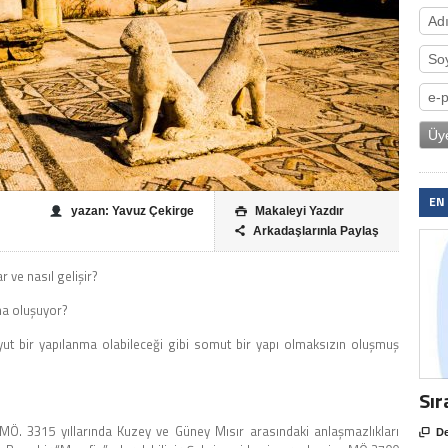
EN
yazan: Yavuz Çekirge
Makaleyi Yazdır

Arkadaşlarınla Paylaş

r ve nasıl gelişir?
ma oluşuyor?
ut bir yapılanma olabileceği gibi somut bir yapı olmaksızın oluşmuş
Sır
MÖ. 3315 yıllarında Kuzey ve Güney Mısır arasındaki anlaşmazlıkları

De