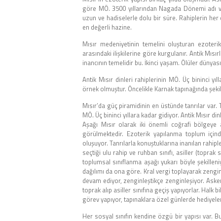
göre MÖ. 3500 yıllarından Nagada Dönemi adı v
uzun ve hadiselerle dolu bir süre. Rahiplerin her 
en değerli hazine.
Mısır medeniyetinin temelini oluşturan ezoteri
arasındaki ilişkilerine göre kurgulanır. Antik Mıs
inancının temelidir bu. İkinci yaşam. Ölüler dünyası
Antik Mısır dinleri rahiplerinin MÖ. Üç bininci y
örnek olmuştur. Öncelikle Karnak tapınağında şeki
Mısır’da güç piramidinin en üstünde tanrılar var. 
MÖ. Üç bininci yıllara kadar gidiyor. Antik Mısır din
Aşağı Mısır olarak iki önemli coğrafi bölgeye ayr
görülmektedir. Ezoterik yapılanma toplum içinde
oluşuyor. Tanrılarla konuştuklarına inanılan rahipler
seçtiği ulu rahip ve ruhban sınıfı, asiller (toprak
toplumsal sınıflanma aşağı yukarı böyle şekilleniy
dağılımı da ona göre. Kral vergi toplayarak zengin
devam ediyor, zenginleştikçe zenginleşiyor. Asker
toprak alıp asiller sınıfına geçiş yapıyorlar. Halk 
görev yapıyor, tapınaklara özel günlerde hediyeler
Her sosyal sınıfın kendine özgü bir yapısı var. B