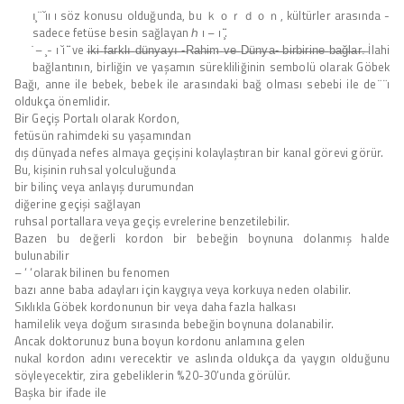
ı̧ ̈ ̆ıı ı söz konusu olduğunda, bu ｋｏｒｄｏｎ, kültürler arasında -
sadece fetüse besin sağlayan ℎ ı – ı ̧̈̈̈.
̇ – ̧- ı ̆ı ̈̈̈ ve i̶k̶i̶ ̶f̶a̶r̶k̶l̶ı̶ ̶d̶ü̶n̶y̶a̶y̶ı̶ ̶-̶R̶a̶h̶i̶m̶ ̶v̶e̶ ̶D̶ü̶n̶y̶a̶-̶ ̶b̶i̶r̶b̶i̶r̶i̶n̶e̶ ̶b̶a̶ğ̶l̶a̶r̶.̶ İlahi
bağlantının, birliğin ve yaşamın sürekliliğinin sembolü olarak Göbek
Bağı, anne ile bebek, bebek ile arasındaki bağ olması sebebi ile de ̈ ̈ı
oldukça önemlidir.
Bir Geçiş Portalı olarak Kordon,
fetüsün rahimdeki su yaşamından
dış dünyada nefes almaya geçişini kolaylaştıran bir kanal görevi görür.
Bu, kişinin ruhsal yolculuğunda
bir bilinç veya anlayış durumundan
diğerine geçişi sağlayan
ruhsal portallara veya geçiş evrelerine benzetilebilir.
Bazen bu değerli kordon bir bebeğin boynuna dolanmış halde
bulunabilir
– ‘ ‘olarak bilinen bu fenomen
bazı anne baba adayları için kaygıya veya korkuya neden olabilir.
Sıklıkla Göbek kordonunun bir veya daha fazla halkası
hamilelik veya doğum sırasında bebeğin boynuna dolanabilir.
Ancak doktorunuz buna boyun kordonu anlamına gelen
nukal kordon adını verecektir ve aslında oldukça da yaygın olduğunu
söyleyecektir, zira gebeliklerin %20-30’unda görülür.
Başka bir ifade ile