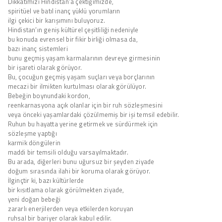
Dikkatimizi Hindistan’a çektiğimizde,
spiritüel ve batıl inanç yüklü yorumların
ilgi çekici bir karışımını buluyoruz.
Hindistan’ın geniş kültürel çeşitliliği nedeniyle
bu konuda evrensel bir fikir birliği olmasa da,
bazı inanç sistemleri
bunu geçmiş yaşam karmalarının devreye girmesinin
bir işareti olarak görüyor.
Bu, çocuğun geçmiş yaşam suçları veya borçlarının
mecazi bir ilmikten kurtulması olarak görülüyor.
Bebeğin boynundaki kordon,
reenkarnasyona açık olanlar için bir ruh sözleşmesini
veya önceki yaşamlardaki çözülmemiş bir işi temsil edebilir.
Ruhun bu hayatta yerine getirmek ve sürdürmek için
sözleşme yaptığı
karmik döngülerin
maddi bir temsili olduğu varsayılmaktadır.
Bu arada, diğerleri bunu uğursuz bir şeyden ziyade
doğum sırasında ilahi bir koruma olarak görüyor.
İlginçtir ki, bazı kültürlerde
bir kısıtlama olarak görülmekten ziyade,
yeni doğan bebeği
zararlı enerjilerden veya etkilerden koruyan
ruhsal bir bariyer olarak kabul edilir.