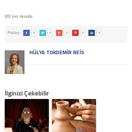
931 kez okundu
0
0
0
0
0
Paylaş





HÜLYA TOKDEMIR REIS
İlginizi Çekebilir