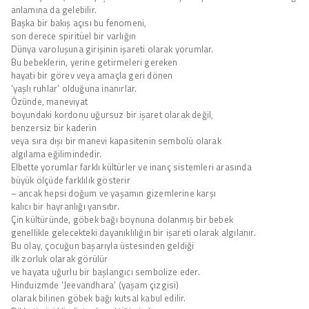
anlamına da gelebilir.
Başka bir bakış açısı bu fenomeni,
son derece spiritüel bir varlığın
Dünya varoluşuna girişinin işareti olarak yorumlar.
Bu bebeklerin, yerine getirmeleri gereken
hayati bir görev veya amaçla geri dönen
‘yaşlı ruhlar’ olduğuna inanırlar.
Özünde, maneviyat
boyundaki kordonu uğursuz bir işaret olarak değil,
benzersiz bir kaderin
veya sıra dışı bir manevi kapasitenin sembolü olarak
algılama eğilimindedir.
Elbette yorumlar farklı kültürler ve inanç sistemleri arasında
büyük ölçüde farklılık gösterir
– ancak hepsi doğum ve yaşamın gizemlerine karşı
kalıcı bir hayranlığı yansıtır.
Çin kültüründe, göbek bağı boynuna dolanmış bir bebek
genellikle gelecekteki dayanıklılığın bir işareti olarak algılanır.
Bu olay, çocuğun başarıyla üstesinden geldiği
ilk zorluk olarak görülür
ve hayata uğurlu bir başlangıcı sembolize eder.
Hinduizmde ‘Jeevandhara’ (yaşam çizgisi)
olarak bilinen göbek bağı kutsal kabul edilir.