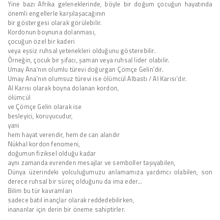
Yine bazı Afrika geleneklerinde, böyle bir doğum çocuğun hayatında
önemli engellerle karşılaşacağının
bir göstergesi olarak görülebilir.
Kordonun boynuna dolanması,
çocuğun özel bir kaderi
veya eşsiz ruhsal yetenekleri olduğunu gösterebilir.
Örneğin, çocuk bir şifacı, şaman veya ruhsal lider olabilir.
Umay Ana’nın olumlu türevi doğurgan Çömçe Gelin’dir.
Umay Ana’nın olumsuz türevi ise ölümcül Albastı / Al Karısı’dır.
Al Karısı olarak boyna dolanan kordon,
ölümcül
ve Çömçe Gelin olarak ise
besleyici, koruyucudur,
yani
hem hayat verendir, hem de can alandır
Nükhal kordon fenomeni,
doğumun fiziksel olduğu kadar
aynı zamanda evrenden mesajlar ve semboller taşıyabilen,
Dünya üzerindeki yolculuğumuzu anlamamıza yardımcı olabilen, son
derece ruhsal bir süreç olduğunu da ima eder…
Bilim bu tür kavramları
sadece batıl inançlar olarak reddedebilirken,
inananlar için derin bir öneme sahiptirler.