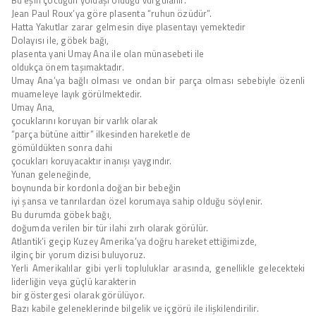
Jean Paul Roux’ya göre plasenta “ruhun özüdür”.
Hatta Yakutlar zarar gelmesin diye plasentayı yemektedir
Dolayısı ile, göbek bağı,
plasenta yani Umay Ana ile olan münasebeti ile
oldukça önem taşımaktadır.
Umay Ana’ya bağlı olması ve ondan bir parça olması sebebiyle özenli
muameleye layık görülmektedir.
Umay Ana,
çocuklarını koruyan bir varlık olarak
“parça bütüne aittir” ilkesinden hareketle de
gömüldükten sonra dahi
çocukları koruyacaktır inanışı yaygındır.
Yunan geleneğinde,
boynunda bir kordonla doğan bir bebeğin
iyi şansa ve tanrılardan özel korumaya sahip olduğu söylenir.
Bu durumda göbek bağı,
doğumda verilen bir tür ilahi zırh olarak görülür.
Atlantik’i geçip Kuzey Amerika’ya doğru hareket ettiğimizde,
ilginç bir yorum dizisi buluyoruz.
Yerli Amerikalılar gibi yerli topluluklar arasında, genellikle gelecekteki
liderliğin veya güçlü karakterin
bir göstergesi olarak görülüyor.
Bazı kabile geleneklerinde bilgelik ve içgörü ile ilişkilendirilir.