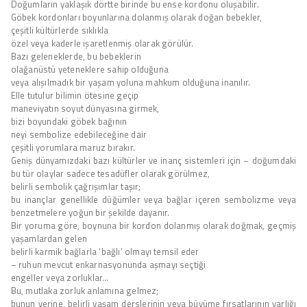
Doğumların yaklaşık dörtte birinde bu ense kordonu oluşabilir.
Göbek kordonları boyunlarına dolanmış olarak doğan bebekler,
çeşitli kültürlerde sıklıkla
özel veya kaderle işaretlenmiş olarak görülür.
Bazı geleneklerde, bu bebeklerin
olağanüstü yeteneklere sahip olduğuna
veya alışılmadık bir yaşam yoluna mahkum olduğuna inanılır.
Elle tutulur bilimin ötesine geçip
maneviyatın soyut dünyasına girmek,
bizi boyundaki göbek bağının
neyi sembolize edebileceğine dair
çeşitli yorumlara maruz bırakır.
Geniş dünyamızdaki bazı kültürler ve inanç sistemleri için – doğumdaki
bu tür olaylar sadece tesadüfler olarak görülmez,
belirli sembolik çağrışımlar taşır;
bu inançlar genellikle düğümler veya bağlar içeren sembolizme veya
benzetmelere yoğun bir şekilde dayanır.
Bir yoruma göre, boynuna bir kordon dolanmış olarak doğmak, geçmiş
yaşamlardan gelen
belirli karmik bağlarla ‘bağlı’ olmayı temsil eder
– ruhun mevcut enkarnasyonunda aşmayı seçtiği
engeller veya zorluklar…
Bu, mutlaka zorluk anlamına gelmez;
bunun yerine, belirli yaşam derslerinin veya büyüme fırsatlarının varlığı