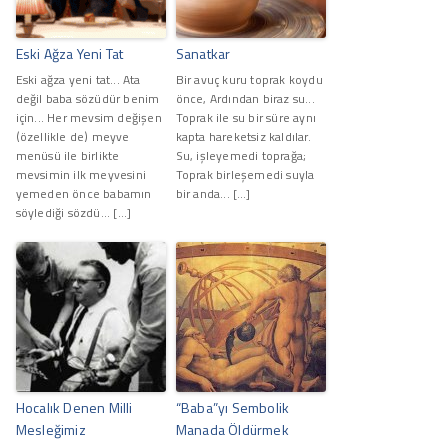
Eski Ağza Yeni Tat
Sanatkar
Eski ağza yeni tat... Ata
Bir avuç kuru toprak koydu
değil baba sözüdür benim
önce, Ardından biraz su...
için... Her mevsim değişen
Toprak ile su bir süre aynı
(özellikle de) meyve
kapta hareketsiz kaldılar.
menüsü ile birlikte
Su, işleyemedi toprağa;
mevsimin ilk meyvesini
Toprak birleşemedi suyla
yemeden önce babamın
bir anda... […]
söylediği sözdü... […]
Hocalık Denen Milli
“Baba”yı Sembolik
Mesleğimiz
Manada Öldürmek