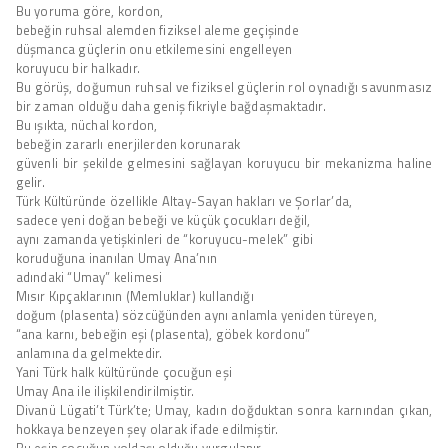
Bu yoruma göre, kordon,
bebeğin ruhsal alemden fiziksel aleme geçişinde
düşmanca güçlerin onu etkilemesini engelleyen
koruyucu bir halkadır.
Bu görüş, doğumun ruhsal ve fiziksel güçlerin rol oynadığı savunmasız
bir zaman olduğu daha geniş fikriyle bağdaşmaktadır.
Bu ışıkta, nüchal kordon,
bebeğin zararlı enerjilerden korunarak
güvenli bir şekilde gelmesini sağlayan koruyucu bir mekanizma haline
gelir.
Türk Kültüründe özellikle Altay-Sayan hakları ve Şorlar’da,
sadece yeni doğan bebeği ve küçük çocukları değil,
aynı zamanda yetişkinleri de “koruyucu-melek” gibi
koruduğuna inanılan Umay Ana’nın
adındaki “Umay” kelimesi
Mısır Kıpçaklarının (Memluklar) kullandığı
doğum (plasenta) sözcüğünden aynı anlamla yeniden türeyen,
“ana karnı, bebeğin eşi (plasenta), göbek kordonu”
anlamına da gelmektedir.
Yani Türk halk kültüründe çocuğun eşi
Umay Ana ile ilişkilendirilmiştir.
Divanü Lügati’t Türk’te; Umay, kadın doğduktan sonra karnından çıkan,
hokkaya benzeyen şey olarak ifade edilmiştir.
Bu eşin çocuğun yoldaşı olduğu vurgulanır.