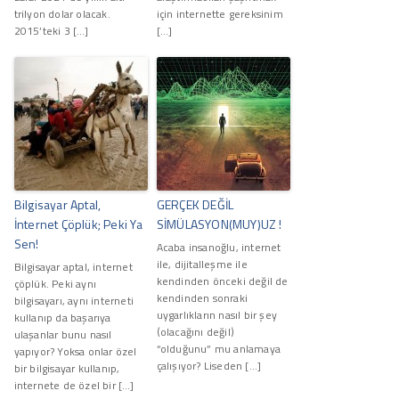
trilyon dolar olacak.
için internette gereksinim
2015’teki 3 […]
[…]
Bilgisayar Aptal,
GERÇEK DEĞİL
İnternet Çöplük; Peki Ya
SİMÜLASYON(MUY)UZ !
Sen!
Acaba insanoğlu, internet
ile, dijitalleşme ile
Bilgisayar aptal, internet
kendinden önceki değil de
çöplük. Peki aynı
kendinden sonraki
bilgisayarı, aynı interneti
uygarlıkların nasıl bir şey
kullanıp da başarıya
(olacağını değil)
ulaşanlar bunu nasıl
“olduğunu” mu anlamaya
yapıyor? Yoksa onlar özel
çalışıyor? Liseden […]
bir bilgisayar kullanıp,
internete de özel bir […]