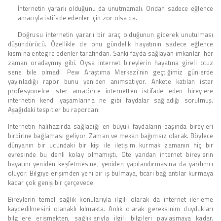
İnternetin yararlı olduğunu da unutmamalı. Ondan sadece eğlence
amacıyla istifade edenler için zor olsa da.
Doğrusu internetin yararlı bir araç olduğunun giderek unutulması
düşündürücü. Özellikle de onu gündelik hayatının sadece eğlence
kısmına entegre edenler tarafından. Sanki fayda sağlayan imkanları her
zaman oradaymış gibi. Oysa internet bireylerin hayatına gireli otuz
sene bile olmadı. Pew Araştıma Merkezi’nin geçtiğimiz günlerde
yayınladığı rapor bunu yeniden anımsatıyor. Ankete katılan ister
profesyonelce ister amatörce internetten istifade eden bireylere
internetin kendi yaşamlarına ne gibi faydalar sağladığı sorulmuş.
Aşağıdaki tespitler bu rapordan:
Internetin halihazırda sağladığı en büyük faydaların başında bireyleri
birbirine bağlaması geliyor. Zaman ve mekan bağımsız olarak. Böylece
dünyanın bir ucundaki bir kişi ile iletişim kurmak zamanın hiç bir
evresinde bu denli kolay olmamıştı. Öte yandan internet bireylerin
hayatını yeniden keşfetmesine, yeniden yapılandırmasına da yardımcı
oluyor. Bilgiye erişimden yeni bir iş bulmaya, ticari bağlantılar kurmaya
kadar çok geniş bir çerçevede.
Bireylerin temel sağlık konularıyla ilgili olarak da internet ilerleme
kaydedilmesini olanaklı kılmakta. Anlık olarak gereksinim duydukları
bilgilere erişmekten, sağlıklarıyla ilgili bilgileri paylaşmaya kadar.