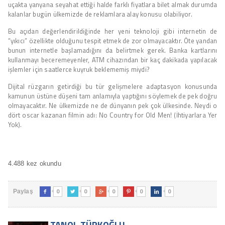
uçakta yanyana seyahat ettiği halde farklı fiyatlara bilet almak durumda
kalanlar bugün ülkemizde de reklamlara alay konusu olabiliyor.
Bu açıdan değerlendirildiğinde her yeni teknoloji gibi internetin de
“yıkıcı” özellikte olduğunu tespit etmek de zor olmayacaktır. Öte yandan
bunun internetle başlamadığını da belirtmek gerek. Banka kartlarını
kullanmayı beceremeyenler, ATM cihazından bir kaç dakikada yapılacak
işlemler için saatlerce kuyruk beklememiş miydi?
Dijital rüzgarın getirdiği bu tür gelişmelere adaptasyon konusunda
kamunun üstüne düşeni tam anlamıyla yaptığını söylemek de pek doğru
olmayacaktır. Ne ülkemizde ne de dünyanın pek çok ülkesinde. Neydi o
dört oscar kazanan filmin adı: No Country for Old Men! (İhtiyarlara Yer
Yok).
4.488 kez okundu
0
0
0
0
0
Paylaş





TANOL TÜRKOĞLU