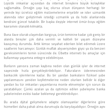
Lojistik imkanlar açısından da internet bireylere büyük kolaylıklar
sağlamakta. Örneğin yaşı kaç olursa olsun dünyanın herhangi bir
yerinde kişi ücretsiz eğitim malzemelerine erişebilir ve ister uzmanlık
alanında ister geliştirmek istediği uzmanlık ya da hobi alanlarında
kendisini güncel tutabilir. Bir başka deyişle internet ömür-boyu eğitim
kavramını olanaklı kılmakta.
Buna ilave olarak ulaşımdan kargoya, ürün teminine kadar çok geniş bir
alanda bireyler çok daha verimli ve kaliteli bir yaşam düzeyine
kavuşmuş durumda. Artık kimse seyahat ederken bilet edinmek üzere
saatlerini harcamıyor. Günlük mutfak alışverişinden giysi ya da benzeri
gereksinimlerini temin sürecinde de. Elbette interneti bu amaçlar için
kullanmayı yaşamına entegre edebilmişse.
Bunların yanısıra zaman kaybına neden olan günlük işler de internet
sayesinde hızla gerçekleştirilebiliyor. Faturaların ödenmesinden
bankacılık işlemlerine kadar. Bu bir yandan bankaların fiziksel şube
yapılanmasını yeniden keşfetmelerine neden olurken bellidir ki diğer
yandan bu tür imkanları yaşamlarına monte etmemişler için sorun da
yaratabiliyor. Çünkü azalan ya da optimize edilen şubeleşme banka
şubelerinden eskisi kadar beklemeyi gerektirebiliyor.
Bu arada dijital gelişmelere adapte olamayanlar diğerlerine göre
hizmetleri daha pahalı alma durumuyla da karşılaşabiliyor. Örneğin aynı