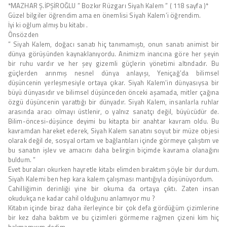
*MAZHAR Ş.İPŞİROĞLU ” Bozkır Rüzgarı Siyah Kalem ” ( 118 sayfa )*
Güzel bilgiler öğrendim ama en önemlisi Siyah Kalem’i öğrendim.
İyi ki oğlum almış bu kitabı .
Önsözden
” Siyah Kalem, doğacı sanatı hiç tanımamıştı, onun sanatı animist bir
dünya görüşünden kaynaklanıyordu. Animizm inancına göre her şeyin
bir ruhu vardır ve her şey gizemli güçlerin yönetimi altındadır. Bu
güçlerden arınmış nesnel dünya anlayışı, Yeniçağ’da bilimsel
düşüncenin yerleşmesiyle ortaya çıkar. Siyah Kalem’in dünyasıysa bir
büyü dünyasıdır ve bilimsel düşünceden önceki aşamada, mitler çağına
özgü düşüncenin yarattığı bir dünyadır. Siyah Kalem, insanlarla ruhlar
arasında aracı olmayı üstlenir, o yalnız sanatçı değil, büyücüdür de.
Bilim-öncesi-düşünce deyimi bu kitapta bir anahtar kavram oldu. Bu
kavramdan hareket ederek, Siyah Kalem sanatını soyut bir müze objesi
olarak değil de, sosyal ortam ve bağlantıları içinde görmeye çalıştım ve
bu sanatın işlev ve amacını daha belirgin biçimde kavrama olanağını
buldum. ”
Evet buraları okurken hayretle kitabı elimden bıraktım şöyle bir durdum.
Siyah Kalemi ben hep kara kalem çalışması mantığıyla düşünüyordum.
Cahilliğimin derinliği yine bir okuma da ortaya çıktı. Zaten insan
okudukça ne kadar cahil olduğunu anlamıyor mu ?
Kitabın içinde biraz daha ilerleyince bir çok defa gördüğüm çizimlerine
bir kez daha baktım ve bu çizimleri görmeme rağmen çizeni kim hiç
bakmamışım dedim.