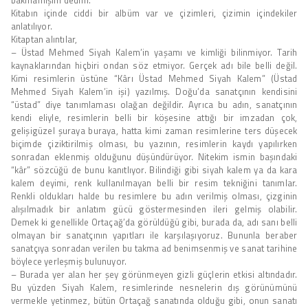
Kitabın içinde ciddi bir albüm var ve çizimleri, çizimin içindekiler
anlatılıyor.
Kitaptan alıntılar,
– Üstad Mehmed Siyah Kalem’in yaşamı ve kimliği bilinmiyor. Tarih
kaynaklarından hiçbiri ondan söz etmiyor. Gerçek adı bile belli değil.
Kimi resimlerin üstüne “Kârı Üstad Mehmed Siyah Kalem” (Üstad
Mehmed Siyah Kalem’in işi) yazılmış. Doğu’da sanatçının kendisini
“üstad” diye tanımlaması olağan değildir. Ayrıca bu adın, sanatçının
kendi eliyle, resimlerin belli bir köşesine attığı bir imzadan çok,
gelişigüzel şuraya buraya, hatta kimi zaman resimlerine ters düşecek
biçimde çiziktirilmiş olması, bu yazının, resimlerin kaydı yapılırken
sonradan eklenmiş olduğunu düşündürüyor. Nitekim ismin başındaki
“kâr” sözcüğü de bunu kanıtlıyor. Bilindiği gibi siyah kalem ya da kara
kalem deyimi, renk kullanılmayan belli bir resim tekniğini tanımlar.
Renkli oldukları halde bu resimlere bu adın verilmiş olması, çizginin
alışılmadık bir anlatım gücü göstermesinden ileri gelmiş olabilir.
Demek ki genellikle Ortaçağ’da görüldüğü gibi, burada da, adı sanı belli
olmayan bir sanatçının yapıtları ile karşılaşıyoruz. Bununla beraber
sanatçıya sonradan verilen bu takma ad benimsenmiş ve sanat tarihine
böylece yerleşmiş bulunuyor.
– Burada yer alan her şey görünmeyen gizli güçlerin etkisi altındadır.
Bu yüzden Siyah Kalem, resimlerinde nesnelerin dış görünümünü
vermekle yetinmez, bütün Ortaçağ sanatında olduğu gibi, onun sanatı