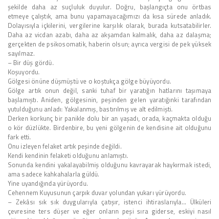
şekilde daha az suçluluk duyulur. Doğru, başlangıçta onu örtbas
etmeye çalıştık, ama bunu yapamayacağımızı da kısa sürede anladık.
Dolayısıyla içkilerini, vergilerine karşılık olarak, burada kutsatabilirler.
Daha az vicdan azabı, daha az akşamdan kalmalık, daha az dalaşma;
gerçekten de psikosomatik, haberin olsun; ayrıca vergisi de pek yüksek
sayılmaz.
– Bir düş gördü.
Koşuyordu.
Gölgesi önüne düşmüştü ve o koştukça gölge büyüyordu.
Gölge artık onun değil, sanki tuhaf bir yaratığın hatlarını taşımaya
başlamıştı. Aniden, gölgesinin, peşinden gelen yaratığınki tarafından
yutulduğunu anladı: Yakalanmış, bastırılmış ve alt edilmişti.
Derken korkunç bir panikle dolu bir an yaşadı, orada, kaçmakta olduğu
o kör düzlükte. Birdenbire, bu yeni gölgenin de kendisine ait olduğunu
fark etti.
Onu izleyen felaket artık peşinde değildi.
Kendi kendinin felaketi olduğunu anlamıştı.
Sonunda kendini yakalayabilmiş olduğunu kavrayarak haykırmak istedi,
ama sadece kahkahalarla güldü.
Yine uyandığında yürüyordu.
Cehennem Kuyusunun çarpık duvar yolundan yukarı yürüyordu.
– Zekâsı sık sık duygularıyla çatışır, istenci ihtiraslarıyla… Ülküleri
çevresine ters düşer ve eğer onların peşi sıra giderse, eskiyi nasıl