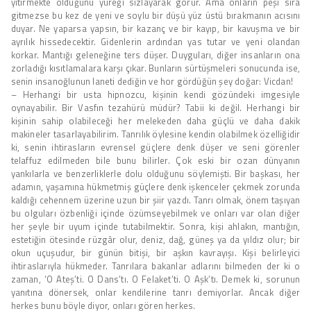
yitirmekte olduğunu yüreği sızlayarak görür. Ama onların peşi sıra
gitmezse bu kez de yeni ve soylu bir düşü yüz üstü bırakmanın acısını
duyar. Ne yaparsa yapsın, bir kazanç ve bir kayıp, bir kavuşma ve bir
ayrılık hissedecektir. Gidenlerin ardından yas tutar ve yeni olandan
korkar. Mantığı geleneğine ters düşer. Duyguları, diğer insanların ona
zorladığı kısıtlamalara karşı çıkar. Bunların sürtüşmeleri sonucunda ise,
senin insanoğlunun laneti dediğin ve hor gördüğün şey doğar: Vicdan!
– Herhangi bir usta hipnozcu, kişinin kendi gözündeki imgesiyle
oynayabilir. Bir Vasfın tezahürü müdür? Tabii ki değil. Herhangi bir
kişinin sahip olabileceği her melekeden daha güçlü ve daha dakik
makineler tasarlayabilirim. Tanrılık öylesine kendin olabilmek özelliğidir
ki, senin ihtirasların evrensel güçlere denk düşer ve seni görenler
telaffuz edilmeden bile bunu bilirler. Çok eski bir ozan dünyanın
yankılarla ve benzerliklerle dolu olduğunu söylemişti. Bir başkası, her
adamın, yaşamına hükmetmiş güçlere denk işkenceler çekmek zorunda
kaldığı cehennem üzerine uzun bir şiir yazdı. Tanrı olmak, önem taşıyan
bu olguları özbenliği içinde özümseyebilmek ve onları var olan diğer
her şeyle bir uyum içinde tutabilmektir. Sonra, kişi ahlakın, mantığın,
estetiğin ötesinde rüzgâr olur, deniz, dağ, güneş ya da yıldız olur; bir
okun uçuşudur, bir günün bitişi, bir aşkın kavrayışı. Kişi belirleyici
ihtiraslarıyla hükmeder. Tanrılara bakanlar adlarını bilmeden der ki o
zaman, ‘O Ateş’ti. O Dans’tı. O Felaket’ti. O Aşk’tı. Demek ki, sorunun
yanıtına dönersek, onlar kendilerine tanrı demiyorlar. Ancak diğer
herkes bunu böyle diyor, onları gören herkes.