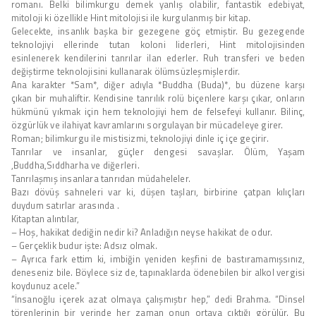
romanı. Belki bilimkurgu demek yanlış olabilir, fantastik edebiyat,
mitoloji ki özellikle Hint mitolojisi ile kurgulanmış bir kitap.
Gelecekte, insanlık başka bir gezegene göç etmiştir. Bu gezegende
teknolojiyi ellerinde tutan koloni liderleri, Hint mitolojisinden
esinlenerek kendilerini tanrılar ilan ederler. Ruh transferi ve beden
değiştirme teknolojisini kullanarak ölümsüzleşmişlerdir.
Ana karakter *Sam*, diğer adıyla *Buddha (Buda)*, bu düzene karşı
çıkan bir muhaliftir. Kendisine tanrılık rolü biçenlere karşı çıkar, onların
hükmünü yıkmak için hem teknolojiyi hem de felsefeyi kullanır. Bilinç,
özgürlük ve ilahiyat kavramlarını sorgulayan bir mücadeleye girer.
Roman; bilimkurgu ile mistisizmi, teknolojiyi dinle iç içe geçirir.
Tanrılar ve insanlar, güçler dengesi savaşlar. Ölüm, Yaşam
,Buddha,Sıddharha ve diğerleri.
Tanrılaşmış insanlara tanrıdan müdaheleler.
Bazı dövüş sahneleri var ki, düşen taşları, birbirine çatpan kılıçları
duydum satırlar arasında .
Kitaptan alıntılar,
– Hoş, hakikat dediğin nedir ki? Anladığın neyse hakikat de odur.
– Gerçeklik budur işte: Adsız olmak.
– Ayrıca fark ettim ki, imbiğin yeniden keşfini de bastıramamışsınız,
deneseniz bile. Böylece siz de, tapınaklarda ödenebilen bir alkol vergisi
koydunuz acele.”
“İnsanoğlu içerek azat olmaya çalışmıştır hep,” dedi Brahma. “Dinsel
törenlerinin bir yerinde her zaman onun ortaya çıktığı görülür. Bu