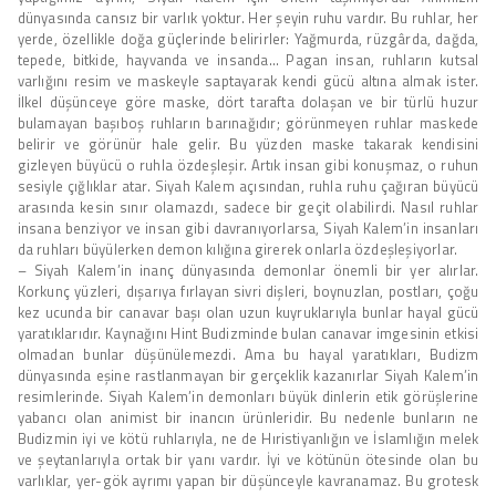
dünyasında cansız bir varlık yoktur. Her şeyin ruhu vardır. Bu ruhlar, her
yerde, özellikle doğa güçlerinde belirirler: Yağmurda, rüzgârda, dağda,
tepede, bitkide, hayvanda ve insanda… Pagan insan, ruhların kutsal
varlığını resim ve maskeyle saptayarak kendi gücü altına almak ister.
İlkel düşünceye göre maske, dört tarafta dolaşan ve bir türlü huzur
bulamayan başıboş ruhların barınağıdır; görünmeyen ruhlar maskede
belirir ve görünür hale gelir. Bu yüzden maske takarak kendisini
gizleyen büyücü o ruhla özdeşleşir. Artık insan gibi konuşmaz, o ruhun
sesiyle çığlıklar atar. Siyah Kalem açısından, ruhla ruhu çağıran büyücü
arasında kesin sınır olamazdı, sadece bir geçit olabilirdi. Nasıl ruhlar
insana benziyor ve insan gibi davranıyorlarsa, Siyah Kalem’in insanları
da ruhları büyülerken demon kılığına girerek onlarla özdeşleşiyorlar.
– Siyah Kalem’in inanç dünyasında demonlar önemli bir yer alırlar.
Korkunç yüzleri, dışarıya fırlayan sivri dişleri, boynuzlan, postları, çoğu
kez ucunda bir canavar başı olan uzun kuyruklarıyla bunlar hayal gücü
yaratıklarıdır. Kaynağını Hint Budizminde bulan canavar imgesinin etkisi
olmadan bunlar düşünülemezdi. Ama bu hayal yaratıkları, Budizm
dünyasında eşine rastlanmayan bir gerçeklik kazanırlar Siyah Kalem’in
resimlerinde. Siyah Kalem’in demonları büyük dinlerin etik görüşlerine
yabancı olan animist bir inancın ürünleridir. Bu nedenle bunların ne
Budizmin iyi ve kötü ruhlarıyla, ne de Hıristiyanlığın ve İslamlığın melek
ve şeytanlarıyla ortak bir yanı vardır. İyi ve kötünün ötesinde olan bu
varlıklar, yer-gök ayrımı yapan bir düşünceyle kavranamaz. Bu grotesk