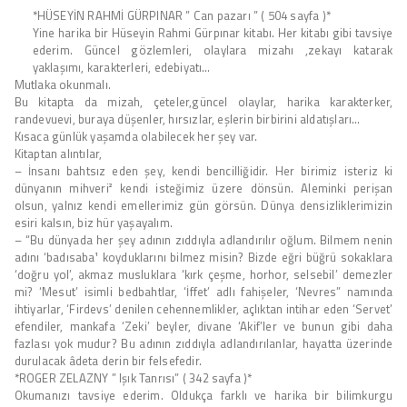
*HÜSEYİN RAHMİ GÜRPINAR ” Can pazarı ” ( 504 sayfa )*
Yine harika bir Hüseyin Rahmi Gürpınar kitabı. Her kitabı gibi tavsiye
ederim. Güncel gözlemleri, olaylara mizahı ,zekayı katarak
yaklaşımı, karakterleri, edebiyatı…
Mutlaka okunmalı.
Bu kitapta da mizah, çeteler,güncel olaylar, harika karakterker,
randevuevi, buraya düşenler, hırsızlar, eşlerin birbirini aldatışları…
Kısaca günlük yaşamda olabilecek her şey var.
Kitaptan alıntılar,
– İnsanı bahtsız eden şey, kendi bencilliğidir. Her birimiz isteriz ki
dünyanın mihveri² kendi isteğimiz üzere dönsün. Aleminki perişan
olsun, yalnız kendi emellerimiz gün görsün. Dünya densizliklerimizin
esiri kalsın, biz hür yaşayalım.
– “Bu dünyada her şey adının zıddıyla adlandırılır oğlum. Bilmem nenin
adını ‘badısaba¹ koyduklarını bilmez misin? Bizde eğri büğrü sokaklara
‘doğru yol’, akmaz musluklara ‘kırk çeşme, horhor, selsebil’ demezler
mi? ‘Mesut’ isimli bedbahtlar, ‘İffet’ adlı fahişeler, ‘Nevres” namında
ihtiyarlar, ‘Firdevs’ denilen cehennemlikler, açlıktan intihar eden ‘Servet’
efendiler, mankafa ‘Zeki’ beyler, divane ‘Akif’ler ve bunun gibi daha
fazlası yok mudur? Bu adının zıddıyla adlandırılanlar, hayatta üzerinde
durulacak âdeta derin bir felsefedir.
*ROGER ZELAZNY ” Işık Tanrısı” ( 342 sayfa )*
Okumanızı tavsiye ederim. Oldukça farklı ve harika bir bilimkurgu