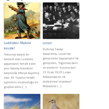
Luddistler: Makine
Lozan
kırıcılık!
Kurtuluş Savaşı
kazanılmış, Lozan’da
Teknoloji karşıtı bir
görüşmeler başlamıştır! İlk
hareket olan Luddizm,
görüşülen; “Sığınmacıların
yaşamlarını tehdit eden
ve esirlerin” durumudur!
yeni fabrika teknikleri
31 Ocak 1923! Lozan
karşısında öfkeye kapılmış
Antlaşmasının ilk
olan 19. Yüzyılın tekstil
sözleşmesi imzalanır!
işçilerinin oluşturduğu bir
Mübadele […]
gruptan adını […]