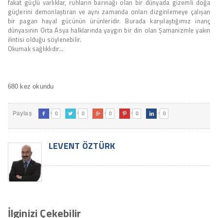
fakat güçlü varlıklar, ruhların barınağı olan bir dünyada gizemli doğa
güçlerini demonlaştıran ve aynı zamanda onları dizginlemeye çalışan
bir pagan hayal gücünün ürünleridir. Burada karşılaştığımız inanç
dünyasının Orta Asya halklarında yaygın bir din olan Şamanizmle yakın
ilintisi olduğu söylenebilir.
Okumak sağlıklıdır…
680 kez okundu
0
0
0
0
0
Paylaş





LEVENT ÖZTÜRK
İlginizi Çekebilir