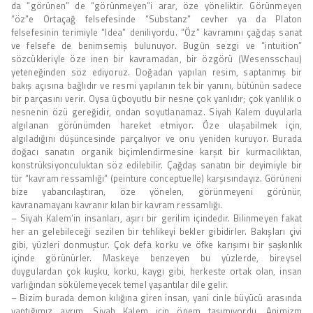
da “görünen” de “görünmeyen”i arar, öze yöneliktir. Görünmeyen
“öz”e Ortaçağ felsefesinde “Substanz” cevher ya da Platon
felsefesinin terimiyle “Idea” deniliyordu. “Öz” kavramını çağdaş sanat
ve felsefe de benimsemiş bulunuyor. Bugün sezgi ve “intuition”
sözcükleriyle öze inen bir kavramadan, bir özgörü (Wesensschau)
yeteneğinden söz ediyoruz. Doğadan yapılan resim, saptanmış bir
bakış açısına bağlıdır ve resmi yapılanın tek bir yanını, bütünün sadece
bir parçasını verir. Oysa üçboyutlu bir nesne çok yanlıdır; çok yanlılık o
nesnenin özü gereğidir, ondan soyutlanamaz. Siyah Kalem duyularla
algılanan görünümden hareket etmiyor. Öze ulaşabilmek için,
algıladığını düşüncesinde parçalıyor ve onu yeniden kuruyor. Burada
doğacı sanatın organik biçimlendirmesine karşıt bir kurmacılıktan,
konstrüksiyonculuktan söz edilebilir. Çağdaş sanatın bir deyimiyle bir
tür “kavram ressamlığı” (peinture conceptuelle) karşısındayız. Görüneni
bize yabancılaştıran, öze yönelen, görünmeyeni görünür,
kavranamayanı kavranır kılan bir kavram ressamlığı.
– Siyah Kalem’in insanları, aşırı bir gerilim içindedir. Bilinmeyen fakat
her an gelebileceği sezilen bir tehlikeyi bekler gibidirler. Bakışları çivi
gibi, yüzleri donmuştur. Çok defa korku ve öfke karışımı bir şaşkınlık
içinde görünürler. Maskeye benzeyen bu yüzlerde, bireysel
duygulardan çok kuşku, korku, kaygı gibi, herkeste ortak olan, insan
varlığından sökülemeyecek temel yaşantılar dile gelir.
– Bizim burada demon kılığına giren insan, yani cinle büyücü arasında
yaptığımız ayrım, Siyah Kalem için önem taşımıyordu. Animizm