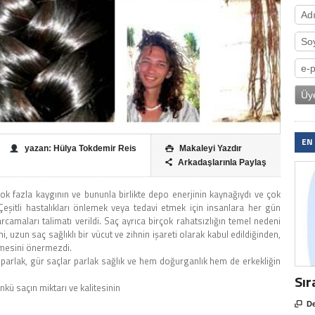
EN
yazan: Hülya Tokdemir Reis
Makaleyi Yazdır

Arkadaşlarınla Paylaş

ok fazla kaygının ve bununla birlikte depo enerjinin kaynağıydı ve çok
 Çeşitli hastalıkları önlemek veya tedavi etmek için insanlara her gün
camaları talimatı verildi. Saç ayrıca birçok rahatsızlığın temel nedeni
, uzun saç sağlıklı bir vücut ve zihnin işareti olarak kabul edildiğinden,
etmesini önermezdi.
 parlak, gür saçlar parlak sağlık ve hem doğurganlık hem de erkekliğin
Sır
nkü saçın miktarı ve kalitesinin

De