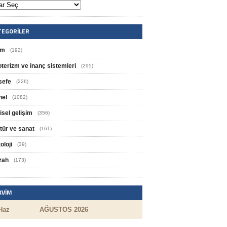
TEGORILER
im
(192)
oterizm ve inanç sistemleri
(295)
sefe
(226)
nel
(1082)
isel gelişim
(356)
tür ve sanat
(161)
oloji
(39)
zah
(173)
KVIM
Haz
AĞUSTOS 2026