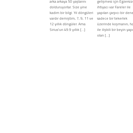
arka arkaya 50 yaşlarını
gelişmesi için Egzersiz
dolduruyorlar. Size yine
ihtiyacı var Fareler ile
kadim bir bilgi. Yıl döngüleri
yapılan çarpıcı bir den
vardır demiştim, 7, 9, 11 ve
sadece bir tekerlek
12 yıllık döngüler. Ama
üzerinde koşmanın, ha
Sirius'un 49.9 yıllık […]
ile ilişkili bir beyin yapı
olan […]