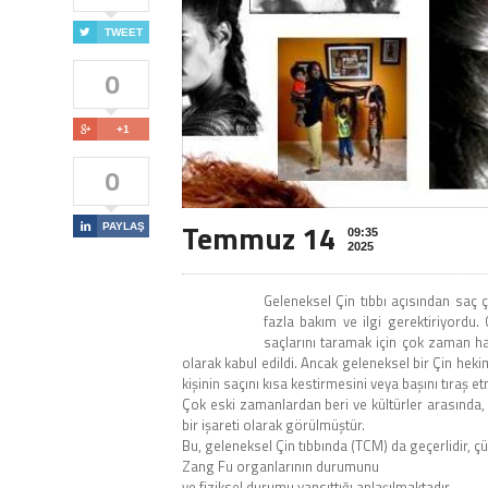

TWEET
0

+1
0
Temmuz 14

PAYLAŞ
09:35
2025
Geleneksel Çin tıbbı açısından saç ç
fazla bakım ve ilgi gerektiriyordu.
saçlarını taramak için çok zaman har
olarak kabul edildi. Ancak geleneksel bir Çin hekimi
kişinin saçını kısa kestirmesini veya başını tıraş 
Çok eski zamanlardan beri ve kültürler arasında,
bir işareti olarak görülmüştür.
Bu, geleneksel Çin tıbbında (TCM) da geçerlidir, çü
Zang Fu organlarının durumunu
ve fiziksel durumu yansıttığı anlaşılmaktadır.