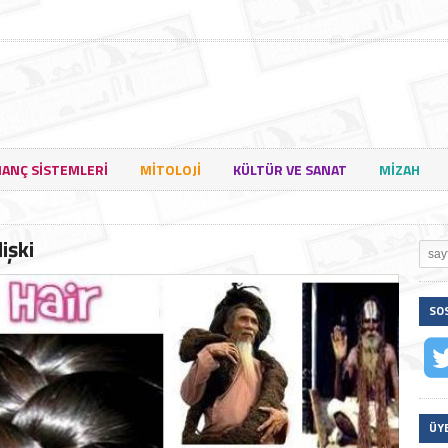
NANÇ SISTEMLERI
MITOLOJI
KÜLTÜR VE SANAT
MIZAH
işki
SO
ÜY