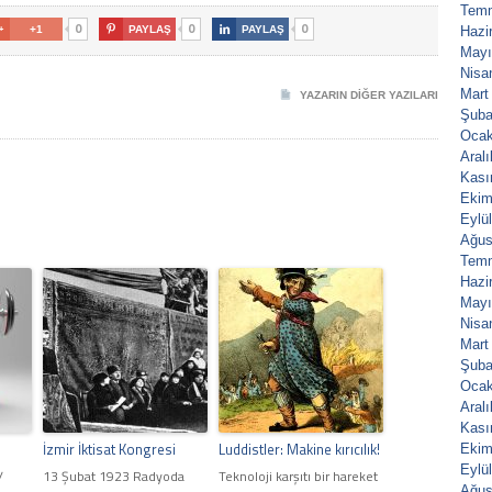
Tem
0
0
0

+1

PAYLAŞ

PAYLAŞ
Hazi
Mayı
Nisa
Mart
YAZARIN DIĞER YAZILARI
Şuba
Ocak
Aral
Kası
Ekim
Eylü
Ağus
Tem
Hazi
Mayı
Nisa
Mart
Şuba
Ocak
Aral
Kası
z
İzmir İktisat Kongresi
Luddistler: Makine kırıcılık!
Ekim
Eylü
/
13 Şubat 1923 Radyoda
Teknoloji karşıtı bir hareket
Ağus