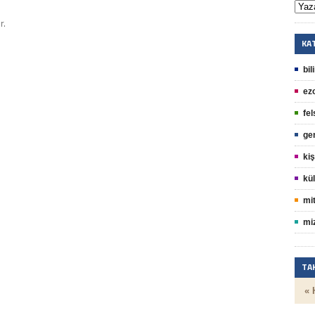
r.
KA
bil
ez
fel
ge
kiş
kül
mit
mi
TA
« 