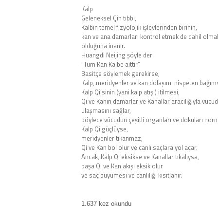
Kalp
Geleneksel Çin tıbbı,
Kalbin temel fizyolojik işlevlerinden birinin,
kan ve ana damarları kontrol etmek de dahil olma
olduğuna inanır.
Huangdi Neijing şöyle der:
“Tüm Kan Kalbe aittir.”
Basitçe söylemek gerekirse,
Kalp, meridyenler ve kan dolaşımı nispeten bağımsı
Kalp Qi’sinin (yani kalp atışı) itilmesi,
Qi ve Kanın damarlar ve Kanallar aracılığıyla vücu
ulaşmasını sağlar,
böylece vücudun çeşitli organları ve dokuları normal
Kalp Qi güçlüyse,
meridyenler tıkanmaz,
Qi ve Kan bol olur ve canlı saçlara yol açar.
Ancak, Kalp Qi eksikse ve Kanallar tıkalıysa,
başa Qi ve Kan akışı eksik olur
ve saç büyümesi ve canlılığı kısıtlanır.
1.637 kez okundu