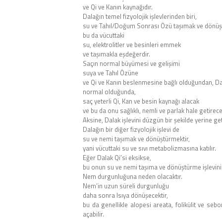
ve Qi ve Kanın kaynağıdır.
Dalağın temel fizyolojik işlevlerinden biri,
su ve Tahıl/Doğum Sonrası Özü taşımak ve dönüş
bu da vücuttaki
su, elektrolitler ve besinleri emmek
ve taşımakla eşdeğerdir.
Saçın normal büyümesi ve gelişimi
suya ve Tahıl Özüne
ve Qi ve Kanın beslenmesine bağlı olduğundan, Da
normal olduğunda,
saç yeterli Qi, Kan ve besin kaynağı alacak
ve bu da onu sağlıklı, nemli ve parlak hale getirecek
Aksine, Dalak işlevini düzgün bir şekilde yerine g
Dalağın bir diğer fizyolojik işlevi de
su ve nemi taşımak ve dönüştürmektir,
yani vücuttaki su ve sıvı metabolizmasına katılır.
Eğer Dalak Qi’si eksikse,
bu onun su ve nemi taşıma ve dönüştürme işlevini
Nem durgunluğuna neden olacaktır.
Nem’in uzun süreli durgunluğu
daha sonra Isıya dönüşecektir,
bu da genellikle alopesi areata, folikülit ve sebo
açabilir.