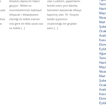
e
Anadolu Ajansı bir haber
olan Luddizm, yaşamlarını
Tem
geçiyor: “Millet ve
tehdit eden yeni fabrika
Hazi
eyde,
memleketimizin kabiliyet
teknikleri karşısında öfkeye
Mayı
ihtiyacat-ı iktisadiyesini
kapılmış olan 19. Yüzyılın
Nisa
fıza
elbirliği ile tetkik ederek
tekstil işçilerinin
Mart
sı
ona göre bir ittila usulü vaz
oluşturduğu bir gruptan
Şuba
ve tetkik […]
adını […]
Ocak
Aral
Kası
Ekim
Eylü
Ağus
Tem
Hazi
Mayı
Nisa
Mart
Şuba
Ocak
Aral
Kası
Ekim
Eylü