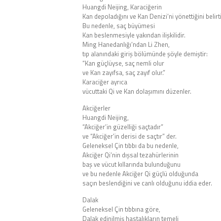
Huangdi Neijing, Karaciğerin
Kan depoladığını ve Kan Denizi’ni yönettiğini belirti
Bu nedenle, saç büyümesi
Kan beslenmesiyle yakından ilişkilidir.
Ming Hanedanlığı’ndan Li Zhen,
tıp alanındaki giriş bölümünde şöyle demiştir:
“Kan güçlüyse, saç nemli olur
ve Kan zayıfsa, saç zayıf olur.”
Karaciğer ayrıca
vücuttaki Qi ve Kan dolaşımını düzenler.
Akciğerler
Huangdi Neijing,
“Akciğer’in güzelliği saçtadır”
ve “Akciğer’in derisi de saçtır” der.
Geleneksel Çin tıbbı da bu nedenle,
Akciğer Qi’nin dışsal tezahürlerinin
baş ve vücut kıllarında bulunduğunu
ve bu nedenle Akciğer Qi güçlü olduğunda
saçın beslendiğini ve canlı olduğunu iddia eder.
Dalak
Geleneksel Çin tıbbına göre,
Dalak edinilmiş hastalıkların temeli