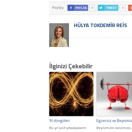
0
0
Paylaş

PAYLAŞ

TWEET
HÜLYA TOKDEMIR REIS
İlginizi Çekebilir
Yıl döngüleri
Egzersiz ve Beynimi
Bu yıl sınıf arkadaşlarım
Beynimizin esnemesi 