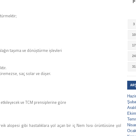
P
türmektir;
3
10
17
lağın taşıma ve dönüştürme işlevleri
24
tir.
31
etiremezse, saç solar ve düşer.
AR
Hazi
 etkileyecek ve TCM prensiplerine göre
Şuba
Aral
Ekim
Tem
reik alopesi gibi hastalıklara yol açan bir iç Nem Isısı örüntüsüne yol
Nisa
Ocak