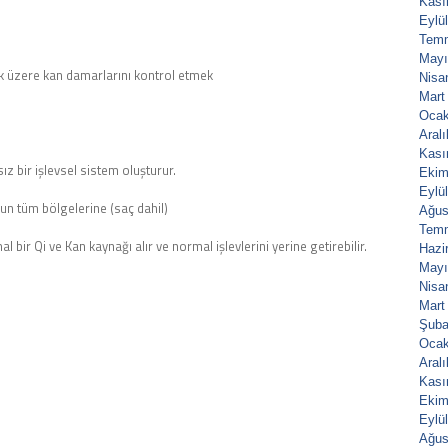
Kası
Eylü
Tem
Mayı
k üzere kan damarlarını kontrol etmek
Nisa
Mart
Ocak
Aral
Kası
z bir işlevsel sistem oluşturur.
Ekim
Eylü
dun tüm bölgelerine (saç dahil)
Ağus
Tem
 bir Qi ve Kan kaynağı alır ve normal işlevlerini yerine getirebilir.
Hazi
Mayı
Nisa
Mart
Şuba
Ocak
Aral
Kası
Ekim
Eylü
Ağus