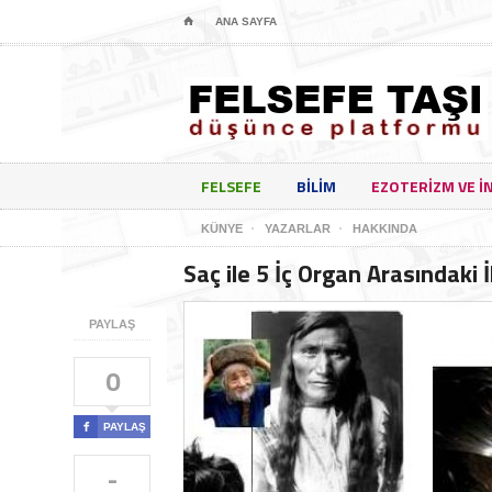
⌂
ANA SAYFA
FELSEFE
BILIM
EZOTERIZM VE I
KÜNYE
YAZARLAR
HAKKINDA
Saç ile 5 İç Organ Arasındaki İl
PAYLAŞ
0

PAYLAŞ
-