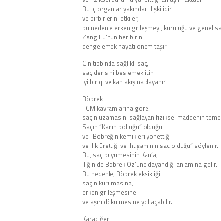
Bu iç organlar yakından ilişkilidir
ve birbirlerini etkiler,
bu nedenle erken grileşmeyi, kuruluğu ve genel s
Zang Fu’nun her birini
dengelemek hayati önem taşır.
Çin tıbbında sağlıklı saç,
saç derisini beslemek için
iyi bir qi ve kan akışına dayanır
Böbrek
TCM kavramlarına göre,
saçın uzamasını sağlayan fiziksel maddenin teme
Saçın “Kanın bolluğu” olduğu
ve “Böbreğin kemikleri yönettiği
ve ilik ürettiği ve ihtişamının saç olduğu” söylenir.
Bu, saç büyümesinin Kan’a,
iliğin de Böbrek Öz’üne dayandığı anlamına gelir.
Bu nedenle, Böbrek eksikliği
saçın kurumasına,
erken grileşmesine
ve aşırı dökülmesine yol açabilir.
Karaciğer