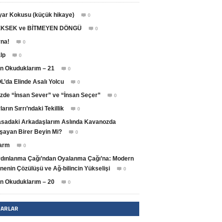
yar Kokusu (küçük hikaye)
0

KSEK ve BİTMEYEN DÖNGÜ
0

na!
0

lp
0

n Okuduklarım – 21
0

L’da Elinde Asalı Yolcu
0

zde “İnsan Sever” ve “İnsan Seçer”
0

ların Sırrı’ndaki Tekillik
0

sadaki Arkadaşlarım Aslında Kavanozda
şayan Birer Beyin Mi?
0

arm
0

dınlanma Çağı’ndan Oyalanma Çağı’na: Modern
nenin Çözülüşü ve Ağ-bilincin Yükselişi
0

n Okuduklarım – 20
0

ZARLAR