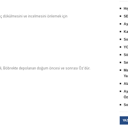
Hı
aç dökülmesini ve incelmesini önlemek için
SE
Ay
Ka
So
YO
Sö
Sır
li, Böbrekte depolanan doğum öncesi ve sonrası Öz’dür.
Ma
Ya
Al
Ay
Öz
So
YA