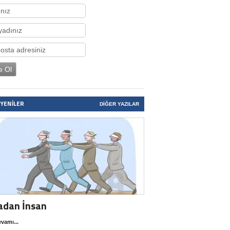
 YENILER
DIĞER YAZILAR
adan İnsan
vamı...