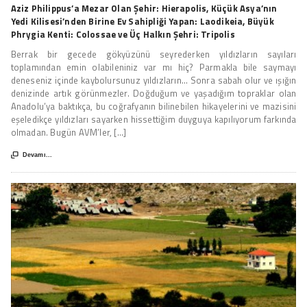
Aziz Philippus’a Mezar Olan Şehir: Hierapolis, Küçük Asya’nın
Yedi Kilisesi’nden Birine Ev Sahipliği Yapan: Laodikeia, Büyük
Phrygia Kenti: Colossae ve Üç Halkın Şehri: Tripolis
Berrak bir gecede gökyüzünü seyrederken yıldızların sayıları
toplamından emin olabileniniz var mı hiç? Parmakla bile saymayı
deneseniz içinde kaybolursunuz yıldızların… Sonra sabah olur ve ışığın
denizinde artık görünmezler. Doğduğum ve yaşadığım topraklar olan
Anadolu’ya baktıkça, bu coğrafyanın bilinebilen hikayelerini ve mazisini
eşeledikçe yıldızları sayarken hissettiğim duyguya kapılıyorum farkında
olmadan. Bugün AVM’ler, [...]

Devamı...