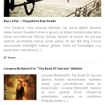
Boş Laflar – Hoşçakalın Bay Haden
‘Tres Palabras’, nota okumayı bilmeyen, hiç müzik eğitimi almamış
kübalı besteci Osvaldo Farres’in görece az bilinen bestelerinden birisi.
Dünya onu daha çok "Quizas, Quizas, Quizas" ile tanıyor. Bir çok pop
şarkıcısı yorumlamış zaman içinde şarkıyı. İlk kez Nat King Cole’un
yorumundan dinlediğimi hatırlar gibiyim. Daha net hatırladığım icra,
büyük tenor saksofoncu [...]

Devamı...
Loreena McKennitt’in “The Book Of Secrets” Albümü
Loreena McKennitt'in The Book Of Secrets
albümü; Kendini tanıma/bilme, keşfetme
amaçlı içsel yolculuklarının adeta bir
tezahürüdür.. Loreena McKennitt, binlerce
yıl önce gizemli Druid rahiplerinin
yönetiminde yaşayan ve varlıklarını
Ortaçağ'a kadar [...]