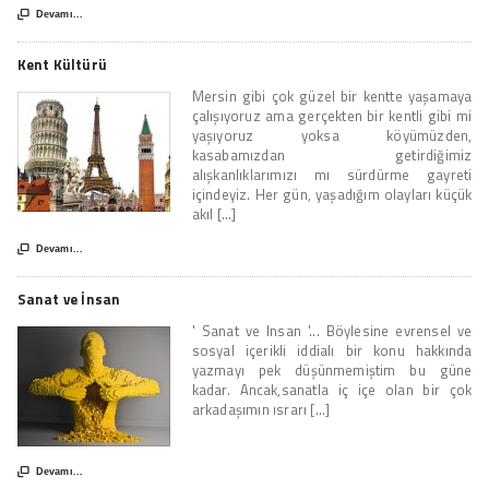

Devamı...
Kent Kültürü
Mersin gibi çok güzel bir kentte yaşamaya
çalışıyoruz ama gerçekten bir kentli gibi mi
yaşıyoruz yoksa köyümüzden,
kasabamızdan getirdiğimiz
alışkanlıklarımızı mı sürdürme gayreti
içindeyiz. Her gün, yaşadığım olayları küçük
akıl [...]

Devamı...
Sanat ve İnsan
' Sanat ve Insan '... Böylesine evrensel ve
sosyal içerikli iddialı bir konu hakkında
yazmayı pek düşünmemiştim bu güne
kadar. Ancak,sanatla iç içe olan bir çok
arkadaşımın ısrarı [...]

Devamı...