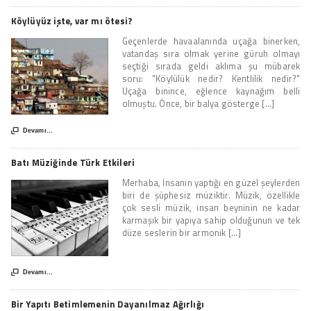
Köylüyüz işte, var mı ötesi?
Geçenlerde havaalanında uçağa binerken,
vatandaş sıra olmak yerine güruh olmayı
seçtiği sırada geldi aklıma şu mübarek
soru: "Köylülük nedir? Kentlilik nedir?"
Uçağa binince, eğlence kaynağım belli
olmuştu. Önce, bir balya gösterge [...]

Devamı...
Batı Müziğinde Türk Etkileri
Merhaba, İnsanın yaptığı en güzel şeylerden
biri de şüphesiz müziktir. Müzik, özellikle
çok sesli müzik, insan beyninin ne kadar
karmaşık bir yapıya sahip olduğunun ve tek
düze seslerin bir armonik [...]

Devamı...
Bir Yapıtı Betimlemenin Dayanılmaz Ağırlığı