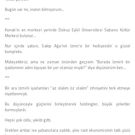
Bugün var mı, inanın bilmiyorum…
***
Konak’ın en merkezi yerinde Dokuz Eylül Üniversitesi Sabancı Kültür
Merkezi bulunur…
Nur içinde yatsın, Sakıp Ağa’nın İzmir’e bir hediyesidir o güzel
kompleks.
Müteşekkiriz; ama ne zaman önünden geçsem “Burada İzmirli bir
işadamının adını taşıyan bir yer olamaz mıydı?” diye düşünürüm ben…
***
Bir ara İzmirli işadamları “az olalım öz olalım” zihniyetini terk etmeye
niyetlenmişti.
Bu düşünceyle güçlerini birleştirerek holdingler, büyük şirketler
kurmuşlardı.
Hepsi yok oldu, yıkıldı gitti.
Üretilen artılar ise yabancılara satıldı, yine rant ekonomisinin tatlı yüzü