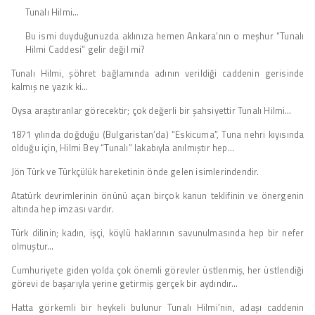
Tunalı Hilmi…
Bu ismi duyduğunuzda aklınıza hemen Ankara’nın o meşhur “Tunalı
Hilmi Caddesi” gelir değil mi?
Tunalı Hilmi, şöhret bağlamında adının verildiği caddenin gerisinde
kalmış ne yazık ki…
Oysa araştıranlar görecektir; çok değerli bir şahsiyettir Tunalı Hilmi…
1871 yılında doğduğu (Bulgaristan’da) “Eskicuma”, Tuna nehri kıyısında
olduğu için, Hilmi Bey “Tunalı” lakabıyla anılmıştır hep…
Jön Türk ve Türkçülük hareketinin önde gelen isimlerindendir.
Atatürk devrimlerinin önünü açan birçok kanun teklifinin ve önergenin
altında hep imzası vardır.
Türk dilinin; kadın, işçi, köylü haklarının savunulmasında hep bir nefer
olmuştur…
Cumhuriyete giden yolda çok önemli görevler üstlenmiş, her üstlendiği
görevi de başarıyla yerine getirmiş gerçek bir aydındır…
Hatta görkemli bir heykeli bulunur Tunalı Hilmi’nin, adaşı caddenin