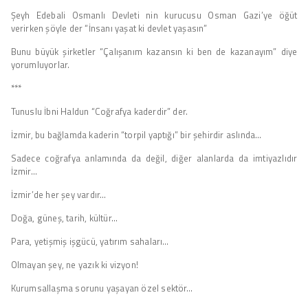
Şeyh Edebali Osmanlı Devleti nin kurucusu Osman Gazi’ye öğüt
verirken şöyle der “İnsanı yaşat ki devlet yaşasın”
Bunu büyük şirketler “Çalışanım kazansın ki ben de kazanayım” diye
yorumluyorlar.
***
Tunuslu İbni Haldun “Coğrafya kaderdir” der.
İzmir, bu bağlamda kaderin “torpil yaptığı” bir şehirdir aslında…
Sadece coğrafya anlamında da değil, diğer alanlarda da imtiyazlıdır
İzmir…
İzmir’de her şey vardır…
Doğa, güneş, tarih, kültür…
Para, yetişmiş işgücü, yatırım sahaları…
Olmayan şey, ne yazık ki vizyon!
Kurumsallaşma sorunu yaşayan özel sektör…