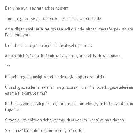
Ben yine aynı savımın arkasındayım.
Tamam, güzel şeyler de oluyor İzmir’in ekonomisinde.
Ama diğer şehirlerle mukayese edildiğinde alınan mesafe pek anlam
ifade etmiyor…
İzmir hala Türkiye’nin üçüncü büyük şehri, kabul…
Ama artık büyük balık küçük balığı yutmuyor; hızlı balık kazanıyor…
***
Bir şehrin gelişmişliği yerel medyasıyla doğru orantılıdır.
Ulusal gazetelerin eklerini saymazsak, İzmir’in özerk gazetelerinin
esamesi okunuyor mu?
Bir televizyon kanalı patronaj tarafından, bir televizyon RTÜK tarafından
kapatıldı.
Sırada bir televizyon daha varmış, duyuyorum “veda”ya hazırlanan.
Sorsanız “İzmirliler reklam vermiyor” derler.