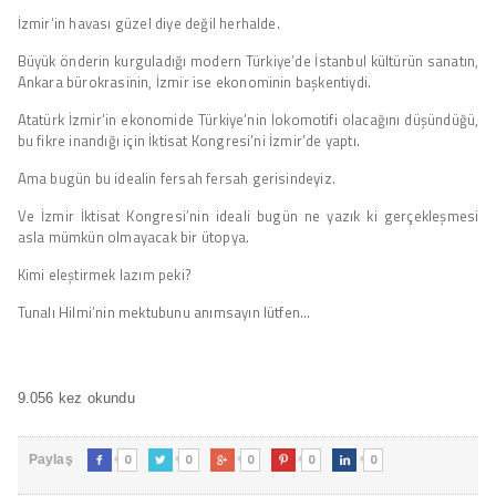
İzmir’in havası güzel diye değil herhalde.
Büyük önderin kurguladığı modern Türkiye’de İstanbul kültürün sanatın,
Ankara bürokrasinin, İzmir ise ekonominin başkentiydi.
Atatürk İzmir’in ekonomide Türkiye’nin lokomotifi olacağını düşündüğü,
bu fikre inandığı için İktisat Kongresi’ni İzmir’de yaptı.
Ama bugün bu idealin fersah fersah gerisindeyiz.
Ve İzmir İktisat Kongresi’nin ideali bugün ne yazık ki gerçekleşmesi
asla mümkün olmayacak bir ütopya.
Kimi eleştirmek lazım peki?
Tunalı Hilmi’nin mektubunu anımsayın lütfen…
9.056 kez okundu
0
0
0
0
0
Paylaş




