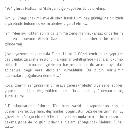
1924 yılında Halkapınar’daki şehitliğe küçük bir abide dikilmiş…
Aynı yıl Zonguldak milletvekili olan Tunalı Hilmi beş günlüğüne bir İzmir
ziyaretinde bulunmuş ve bu abideyi ziyaret etmiş…
İzmir’den ayrıldıktan sonra da İzmir’in zenginlerine, kanaat önderlerine
hitaben, dönemin Ahenk Gazetesi’ne zehir zemberek bir mektup
göndermiş…
Şöyle yazıyor mektubunda Tunalı Hilmi: “…Güzel İzmir’imize yaptığım
beş günlük ziyaretlerin sonu Halkapınar Şehitliği’nde Fatihalar okumak
oldu. Ruhum okurken, gözlerim karşımdaki bir iki arşın boyundaki
abideciğe değil yere dikildiler, yumuldular. Bu bütün varlığımın
utanmalara boğulması demekti… ”
Koca İzmir’in zenginlerinin bir araya gelerek “abide” diye sergiledikleri
yapının basitliğini eleştirdikten sonra “fırça çekmeye” devam etmiş
Tunalı Hilmi…
“…Dumlupınar’dan fışkıran Türk kanı sanki Halkapınar’dan coşkun
coşkun akarak düşmanı, düşmanları boğmuştur. Sizi de kurtarmıştır. Ey
güzel İzmir’in çocukları! 9 Eylül’ünüz huzurunda şükran borcunuzu bu
bakıma göre de “o gün” ödeyiniz. Selam. (Zonguldak Mebusu Tunalı
Hilmi)…”