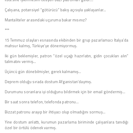
Çalışana, potansiyel “götürücü” bakış açısıyla yaklaşanlar…
Mantaliteler arasındaki uçuruma bakar mısınız?
***
15 Temmuz olayları esnasında ekibinden bir grup pazarlamacı İtalya’da
mahsur kalmış, Türkiye’ye dönemiyormuş.
İki gün beklemişler, patron “özel uçağı hazırlatın, gidin çocukları alın”
talimatını vermiş…
Üçüncü gün dönebilmişler, gerek kalmamış…
Deprem olduğu sırada dostum Afganistan’daymış.
Durumunu soranlara iyi olduğunu bildirmek için bir email göndermiş…
Bir saat sonra telefon, telefonda patronu…
Bizzat patronu arayıp bir ihtiyacı olup olmadığını sormuş…
Yine dostum anlattı, kurumun pazarlama biriminde çalışanlara tanıdığı
özel bir örtülü ödenek varmış.