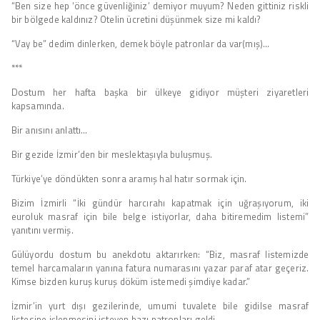
“Ben size hep ‘önce güvenliğiniz’ demiyor muyum? Neden gittiniz riskli
bir bölgede kaldınız? Otelin ücretini düşünmek size mi kaldı?
“Vay be” dedim dinlerken, demek böyle patronlar da var(mış)…
***
Dostum her hafta başka bir ülkeye gidiyor müşteri ziyaretleri
kapsamında.
Bir anısını anlattı…
Bir gezide İzmir’den bir meslektaşıyla buluşmuş.
Türkiye’ye döndükten sonra aramış hal hatır sormak için.
Bizim İzmirli “İki gündür harcırahı kapatmak için uğraşıyorum, iki
euroluk masraf için bile belge istiyorlar, daha bitiremedim listemi”
yanıtını vermiş.
Gülüyordu dostum bu anekdotu aktarırken: “Biz, masraf listemizde
temel harcamaların yanına fatura numarasını yazar paraf atar geçeriz.
Kimse bizden kuruş kuruş döküm istemedi şimdiye kadar.”
İzmir’in yurt dışı gezilerinde, umumi tuvalete bile gidilse masraf
listesine işlenmesini isteyen bazı patronları geldi.…