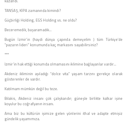
kazandı.
TANSAŞ, KİPA zamanında kimindi?
Güçbirliği Holding, EGS Holding vs. ne oldu?
Beceremedik, başaramadık…
Bugün İzmir’in (haydi dünya çapında demeyelim ) tüm Türkiye’de
“pazarın lideri” konumunda kaç markasını sayabilirsiniz?
***
İzmir’in hak ettiği konumda olmamasını iklimine bağlayanlar vardır…
Akdeniz ikliminin aşıladığı “dolce vita” yaşam tarzını gerekçe olarak
gösterenler de vardır.
Katılmam mümkün değil bu teze.
Bilakis, Akdeniz insanı çok çalışkandır; güneşle birlikte kalkar işine
koyulur bu coğrafyanın insanı.
Ama biz bu kültürün işimize gelen yönlerini ithal ve adapte etmişiz
gündelik yaşamımıza.