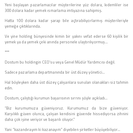
Yeni başlayan pazarlamacılar müşterilerine yüz dolara, kıdemliler ise
300 dolara kadar yemek ısmarlama imtiyazına sahipmiş.
Hatta 100 dolara kadar şarap bile açtırabiliyorlarmış müşterileriyle
yemeğe çıktıklarında.
Ve yine holding bünyesinde kimin bir yakını vefat ederse 60 kişilik bir
yemek ya da yemek çeki anında personele ulaştırılıyormuş…
***
Dostum bu holdingin CEO’su veya Genel Müdür Yardımcısı değil.
Sadece pazarlama departmanında bir üst düzey yönetici…
Hal böyleyken daha üst düzey çalışanlara sunulan olanakları siz tahmin
edin.
Dostum, çalıştığı kurumun başarısının sırrını şöyle açıkladı…
“Biz kurumumuza güveniyoruz. Kurumumuz da bize güveniyor.
Karşılıklı güven olunca, çalışan kendisini güvende hissediyorsa zihnini
daha çok işine veriyor ve başarılı oluyor.”
Yani “kazandırayım ki kazanayım” diyebilen şirketler büyüyebiliyor…