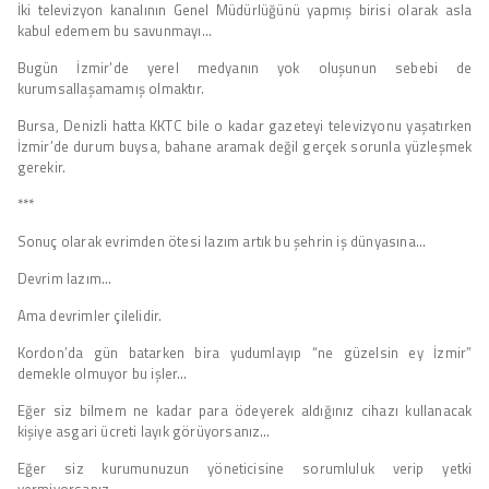
İki televizyon kanalının Genel Müdürlüğünü yapmış birisi olarak asla
kabul edemem bu savunmayı…
Bugün İzmir’de yerel medyanın yok oluşunun sebebi de
kurumsallaşamamış olmaktır.
Bursa, Denizli hatta KKTC bile o kadar gazeteyi televizyonu yaşatırken
İzmir’de durum buysa, bahane aramak değil gerçek sorunla yüzleşmek
gerekir.
***
Sonuç olarak evrimden ötesi lazım artık bu şehrin iş dünyasına…
Devrim lazım…
Ama devrimler çilelidir.
Kordon’da gün batarken bira yudumlayıp “ne güzelsin ey İzmir”
demekle olmuyor bu işler…
Eğer siz bilmem ne kadar para ödeyerek aldığınız cihazı kullanacak
kişiye asgari ücreti layık görüyorsanız…
Eğer siz kurumunuzun yöneticisine sorumluluk verip yetki
vermiyorsanız…