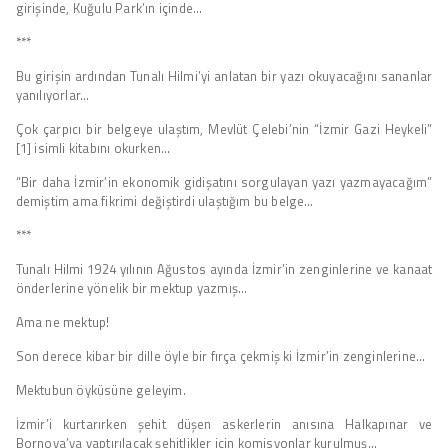
girişinde, Kuğulu Park’ın içinde…
***
Bu girişin ardından Tunalı Hilmi’yi anlatan bir yazı okuyacağını sananlar
yanılıyorlar…
Çok çarpıcı bir belgeye ulaştım, Mevlüt Çelebi’nin “İzmir Gazi Heykeli”
[1] isimli kitabını okurken…
“Bir daha İzmir’in ekonomik gidişatını sorgulayan yazı yazmayacağım”
demiştim ama fikrimi değiştirdi ulaştığım bu belge…
***
Tunalı Hilmi 1924 yılının Ağustos ayında İzmir’in zenginlerine ve kanaat
önderlerine yönelik bir mektup yazmış…
Ama ne mektup!
Son derece kibar bir dille öyle bir fırça çekmiş ki İzmir’in zenginlerine…
Mektubun öyküsüne geleyim.
İzmir’i kurtarırken şehit düşen askerlerin anısına Halkapınar ve
Bornova’ya yaptırılacak şehitlikler için komisyonlar kurulmuş…