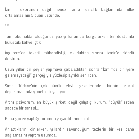
İzmir rekortmen değil henüz, ama işsizlik bağlamında ülke
ortalamasının 5 puan üstünde.
***
Tam okumakta olduğunuz yazıyı kafamda kurgularken bir dostumla
buluştuk; kahve içtik…
İngiltere’de tekstil mühendisliği okuduktan sonra İzmir’e döndü
dostum.
Uzun yıllar bir şeyler yapmaya çabaladıktan sonra “İzmir’de bir yere
gelemeyeceği” gerçeğiyle yüzleşip ayrıldı şehirden.
Şimdi Türkiye’nin çok büyük tekstil şirketlerinden birinin ihracat
departmanında yöneticilik yapıyor.
Altını çiziyorum, en büyük şirketi değil çalıştığı kurum, “büyük”lerden
sadece bir tanesi…
Bana görev yaptığı kurumda yaşadıklarını anlattı.
Anlattıklarını dinlerken, yıllardır savunduğum tezlerin bir kez daha
sağlamasını yaptım usumda.