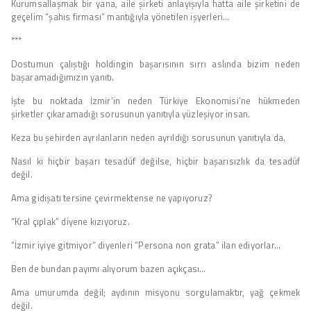
Kurumsallaşmak bir yana, aile şirketi anlayışıyla hatta aile şirketini de
geçelim “şahıs firması” mantığıyla yönetilen işyerleri…
***
Dostumun çalıştığı holdingin başarısının sırrı aslında bizim neden
başaramadığımızın yanıtı.
İşte bu noktada İzmir’in neden Türkiye Ekonomisi’ne hükmeden
şirketler çıkaramadığı sorusunun yanıtıyla yüzleşiyor insan.
Keza bu şehirden ayrılanların neden ayrıldığı sorusunun yanıtıyla da.
Nasıl ki hiçbir başarı tesadüf değilse, hiçbir başarısızlık da tesadüf
değil.
Ama gidişatı tersine çevirmektense ne yapıyoruz?
“Kral çıplak” diyene kızıyoruz.
“İzmir iyiye gitmiyor” diyenleri “Persona non grata” ilan ediyorlar…
Ben de bundan payımı alıyorum bazen açıkçası…
Ama umurumda değil; aydının misyonu sorgulamaktır, yağ çekmek
değil.