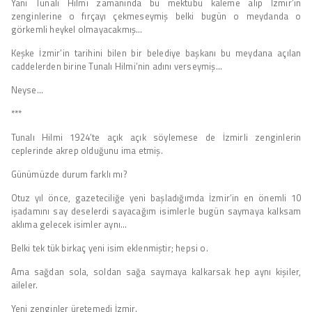
Yani Tunalı Hilmi zamanında bu mektubu kaleme alıp İzmir’in
zenginlerine o fırçayı çekmeseymiş belki bugün o meydanda o
görkemli heykel olmayacakmış…
Keşke İzmir’in tarihini bilen bir belediye başkanı bu meydana açılan
caddelerden birine Tunalı Hilmi’nin adını verseymiş…
Neyse…
***
Tunalı Hilmi 1924’te açık açık söylemese de İzmirli zenginlerin
ceplerinde akrep olduğunu ima etmiş.
Günümüzde durum farklı mı?
Otuz yıl önce, gazeteciliğe yeni başladığımda İzmir’in en önemli 10
işadamını say deselerdi sayacağım isimlerle bugün saymaya kalksam
aklıma gelecek isimler aynı…
Belki tek tük birkaç yeni isim eklenmiştir; hepsi o.
Ama sağdan sola, soldan sağa saymaya kalkarsak hep aynı kişiler,
aileler.
Yeni zenginler üretemedi İzmir.