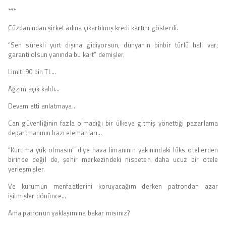
***
Cüzdanından şirket adına çıkartılmış kredi kartını gösterdi.
“Sen sürekli yurt dışına gidiyorsun, dünyanın binbir türlü hali var;
garanti olsun yanında bu kart” demişler.
Limiti 90 bin TL…
Ağzım açık kaldı…
Devam etti anlatmaya…
Can güvenliğinin fazla olmadığı bir ülkeye gitmiş yönettiği pazarlama
departmanının bazı elemanları…
“Kuruma yük olmasın” diye hava limanının yakınındaki lüks otellerden
birinde değil de, şehir merkezindeki nispeten daha ucuz bir otele
yerleşmişler.
Ve kurumun menfaatlerini koruyacağım derken patrondan azar
işitmişler dönünce…
Ama patronun yaklaşımına bakar mısınız?