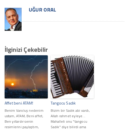
UĞUR ORAL
İlginizi Çekebilir
Affet beni ATAM!
Tangocu Sadık
Benim Varoluş nedenim
Bizim bir Sadık abi vardı,
ustam, ATAM, Beni affet,
Allah rahmet eyleye...
Ben yıllardır senin
Mahalleli onu "tangocu
resimlerini paylaştım,
Sadık" diye bilirdi ama