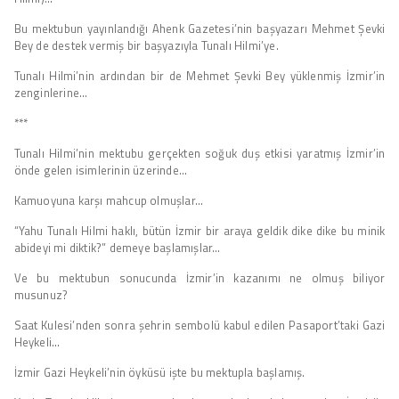
Bu mektubun yayınlandığı Ahenk Gazetesi’nin başyazarı Mehmet Şevki
Bey de destek vermiş bir başyazıyla Tunalı Hilmi’ye.
Tunalı Hilmi’nin ardından bir de Mehmet Şevki Bey yüklenmiş İzmir’in
zenginlerine…
***
Tunalı Hilmi’nin mektubu gerçekten soğuk duş etkisi yaratmış İzmir’in
önde gelen isimlerinin üzerinde…
Kamuoyuna karşı mahcup olmuşlar…
“Yahu Tunalı Hilmi haklı, bütün İzmir bir araya geldik dike dike bu minik
abideyi mi diktik?” demeye başlamışlar…
Ve bu mektubun sonucunda İzmir’in kazanımı ne olmuş biliyor
musunuz?
Saat Kulesi’nden sonra şehrin sembolü kabul edilen Pasaport’taki Gazi
Heykeli…
İzmir Gazi Heykeli’nin öyküsü işte bu mektupla başlamış.