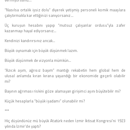
“Nasılsa ortalık işsiz dolu” diyerek yetişmiş personeli komik maaşlara
çalıştırmakla kar ettiğinizi sanıyorsanız…
Üç kuruşun hesabını yapıp “mutsuz çalışanlar ordusu”yla zafer
kazanmayı hayal ediyorsanız…
Kendinizi kandırırsınız ancak…
Büyük oynamak için büyük düşünmek lazım.
Büyük düşünmek de vizyonla mümkün…
“Azıcık aşım, ağrısız başım” mantığı rekabetin hem global hem de
ulusal anlamda kıran kırana yaşandığı bir ekonomide geçerli olabilir
mi?
Başının ağrıması riskini göze alamayan girişimci aşını büyütebilir mi?
Küçük hesaplarla “büyük işadamı” olunabilir mi?
***
Hiç düşündünüz mü büyük Atatürk neden İzmir İktisat Kongresi’ni 1923
yılında İzmir’de yaptı?