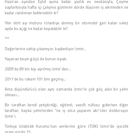
Haziran ayından Eylül ayına kadar yazlık ev sevdasıyla, Çeşme
saplantısıyla hafta içi çalışma günlerini dörde düşüren iş aleminden ne
kadar randıman beklenebilir ki?
Yılın dört ayı motoru rölantiye alınmış bir otomobil geri kalan sekiz
ayda bu açığı ne kadar kapatabilir ki?
***
Değerlerine sahip çıkamıyor, kaybediyor İzmir…
Yaşanan beyin göçü de bunun ispatı.
2009’da 89 bin kişi ayrılmış İzmir’den…
2011’de bu rakam 101 bini geçmiş…
Ama düşündürücü olan aynı zamanda İzmir’in çok göç alan bir şehir
olması…
Bir taraftan kendi yetiştirdiği, eğitimli, vasıflı nüfusu giderken diğer
taraftan, başka şehirlerden “ne iş olsa yaparım abi”ciler dolduruyor
İzmir’i.
Türkiye İstatistik Kurumu’nun verilerine göre (TÜİK) İzmir’de işsizlik
oranı yüzde 15.