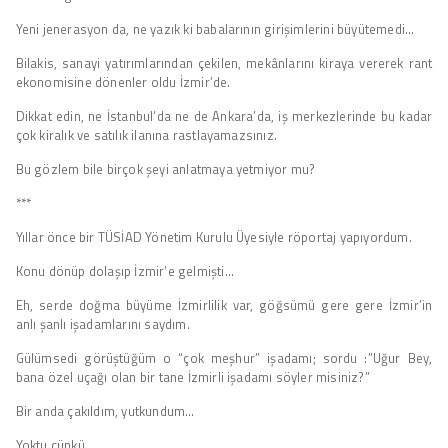
Yeni jenerasyon da, ne yazık ki babalarının girişimlerini büyütemedi…
Bilakis, sanayi yatırımlarından çekilen, mekânlarını kiraya vererek rant
ekonomisine dönenler oldu İzmir’de.
Dikkat edin, ne İstanbul’da ne de Ankara’da, iş merkezlerinde bu kadar
çok kiralık ve satılık ilanına rastlayamazsınız.
Bu gözlem bile birçok şeyi anlatmaya yetmiyor mu?
***
Yıllar önce bir TÜSİAD Yönetim Kurulu Üyesiyle röportaj yapıyordum.
Konu dönüp dolaşıp İzmir’e gelmişti…
Eh, serde doğma büyüme İzmirlilik var, göğsümü gere gere İzmir’in
anlı şanlı işadamlarını saydım.
Gülümsedi görüştüğüm o “çok meşhur” işadamı; sordu :”Uğur Bey,
bana özel uçağı olan bir tane İzmirli işadamı söyler misiniz?”
Bir anda çakıldım, yutkundum…
Yoktu çünkü…