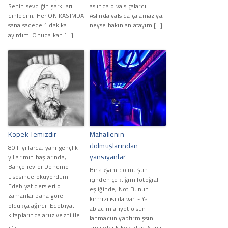
Senin sevdiğin şarkıları
aslında o vals çalardı.
dinledim, Her ON KASIMDA
Aslında vals da çalamaz ya,
sana sadece 1 dakika
neyse bakın anlatayım […]
ayırdım. Onuda kah […]
Köpek Temizdir
Mahallenin
dolmuşlarından
80'li yıllarda, yani gençlik
yansıyanlar
yıllarımın başlarında,
Bahçelievler Deneme
Bir akşam dolmuşun
Lisesinde okuyordum.
içinden çektiğim fotoğraf
Edebiyat dersleri o
eşliğinde, Not:Bunun
zamanlar bana göre
kırmızılısı da var. - Ya
oldukça ağırdı. Edebiyat
ablacım afiyet olsun
kitaplarında aruz vezni ile
lahmacun yaptırmışsın
[…]
ama öldük kokudan. Sana