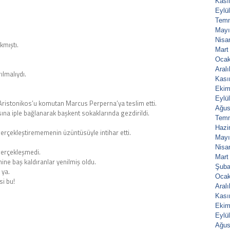
Kası
Eylü
Tem
Mayı
Nisa
kmıştı.
Mart
Ocak
Aral
ılmalıydı.
Kası
Ekim
Eylü
ristonikos’u komutan Marcus Perperna’ya teslim etti.
Ağus
na iple bağlanarak başkent sokaklarında gezdirildi.
Tem
Hazi
 gerçekleştirememenin üzüntüsüyle intihar etti.
Mayı
Nisa
 gerçekleşmedi.
Mart
ne baş kaldıranlar yenilmiş oldu.
Şuba
 ya.
Ocak
si bu!
Aral
Kası
Ekim
Eylü
Ağus