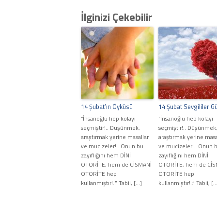
İlginizi Çekebilir
14 Şubat’ın Öyküsü
14 Şubat Sevgililer G
“İnsanoğlu hep kolayı
“İnsanoğlu hep kolayı
seçmiştir!.. Düşünmek,
seçmiştir!.. Düşünmek
araştırmak yerine masallar
araştırmak yerine masa
ve mucizeler!.. Onun bu
ve mucizeler!.. Onun 
zayıflığını hem DİNİ
zayıflığını hem DİNİ
OTORİTE, hem de CİSMANİ
OTORİTE, hem de CİS
OTORİTE hep
OTORİTE hep
kullanmıştır!..” Tabii, […]
kullanmıştır!..” Tabii, [