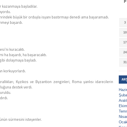
P
er kazanmaya başladılar.
ıyordu.
rindeki büyük bir orduyla isyanı bastırmayı denedi ama başaramadı.
nmeyi başardı.
3
10
17
esi’ni kuracaktı.
24
izmi ha başardı, ha başaracaktı.
gibi dolaşmaya başladı.
31
an korkuyorlardı.
AR
allıkları, Kyzikos ve Byzantion zenginleri, Roma yanlısı idarecilerin
luğuna destek verdi.
Hazi
uruldu.
Şuba
ırdı.
Aral
Ekim
Tem
Nisa
rünün sürmesini isteyenler.
Ocak