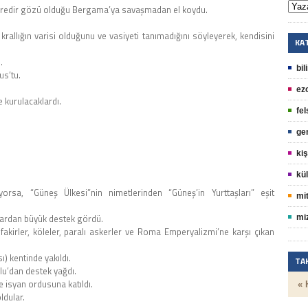
 süredir gözü olduğu Bergama’ya savaşmadan el koydu.
 krallığın varisi olduğunu ve vasiyeti tanımadığını söyleyerek, kendisini
KA
.
bil
us’tu.
ez
e kurulacaklardı.
fel
ge
kiş
kül
yorsa, “Güneş Ülkesi”nin nimetlerinden “Güneş’in Yurttaşları” eşit
mit
flardan büyük destek gördü.
mi
irler, köleler, paralı askerler ve Roma Emperyalizmi’ne karşı çıkan
) kentinde yakıldı.
TA
lu’dan destek yağdı.
e isyan ordusuna katıldı.
« 
ldular.