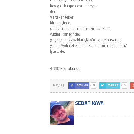
O, «hey gidi kambur felek,
hey gidi kahpe devran hey,»
der.
Ve teker teker,
bir an içinde,
omuzlarında dilim dilim kırbaç izleri,
yüzleri kan içinde,
geçer çıplak ayaklarıyla yüreğime basarak
geçer Aydın ellerinden Karaburun mağlûbları.”
İşte öyle.
4.110 kez okundu
0
0
Paylaş

PAYLAŞ

TWEET
SEDAT KAYA