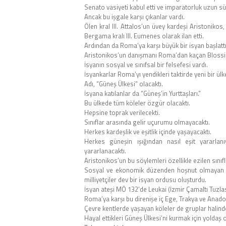
Senato vasiyeti kabul etti ve imparatorluk uzun
Ancak bu işgale karşı çıkanlar vardı.
Ölen kral III. Attalos’un üvey kardeşi Aristonikos,
Bergama kralı III. Eumenes olarak ilan etti.
Ardından da Roma’ya karşı büyük bir isyan başlattı
Aristonikos’un danışmanı Roma’dan kaçan Blossi
İsyanın sosyal ve sınıfsal bir felsefesi vardı.
İsyankarlar Roma’yı yendikleri taktirde yeni bir ülk
Adı, “Güneş Ülkesi” olacaktı.
İsyana katılanlar da “Güneş’in Yurttaşları.”
Bu ülkede tüm köleler özgür olacaktı.
Hepsine toprak verilecekti.
Sınıflar arasında gelir uçurumu olmayacaktı.
Herkes kardeşlik ve eşitlik içinde yaşayacaktı.
Herkes güneşin ışığından nasıl eşit yararlanı
yararlanacaktı.
Aristonikos’un bu söylemleri özellikle ezilen sını
Sosyal ve ekonomik düzenden hoşnut olmayan fak
milliyetçiler dev bir isyan ordusu oluşturdu.
İsyan ateşi MÖ 132’de Leukai (İzmir Çamaltı Tuzlası
Roma’ya karşı bu direnişe iç Ege, Trakya ve Anado
Çevre kentlerde yaşayan köleler de gruplar halind
Hayal ettikleri Güneş Ülkesi’ni kurmak için yoldaş o