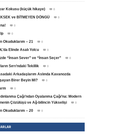
yar Kokusu (küçük hikaye)
0

KSEK ve BİTMEYEN DÖNGÜ
0

na!
0

lp
0

n Okuduklarım – 21
0

L’da Elinde Asalı Yolcu
0

zde “İnsan Sever” ve “İnsan Seçer”
0

ların Sırrı’ndaki Tekillik
0

sadaki Arkadaşlarım Aslında Kavanozda
şayan Birer Beyin Mi?
0

arm
0

dınlanma Çağı’ndan Oyalanma Çağı’na: Modern
nenin Çözülüşü ve Ağ-bilincin Yükselişi
0

n Okuduklarım – 20
0

ZARLAR