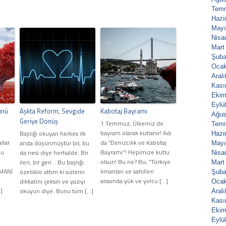
Tem
Hazi
Mayı
Nisa
Mart
Şuba
Ocak
Aral
Kası
Ekim
Eylü
ünü
Aşkta Reform, Sevgide
Kabotaj Bayramı
Ağus
Geriye Dönüş
1 Temmuz, Ülkemiz de
Tem
,
bayram olarak kutlanır! Adı
Başlığı okuyan herkes ilk
Hazi
llar
da “Denizcilik ve Kabotaj
anda düşünmüştür bir, bu
Mayı
bu
Bayramı”! Hepimize kutlu
da nesi diye herhalde. Bir
Nisa
olsun! Bu ne? Bu; “Türkiye
ileri, bir geri... Bu başlığı
Mart
MANİ
limanları ve sahilleri
özellikle attım ki sizlerin
Şuba
arasında yük ve yolcu […]
dikkatini çeksin ve yazıyı
Ocak
…]
okuyun diye. Bunu tüm […]
Aral
Kası
Ekim
Eylü