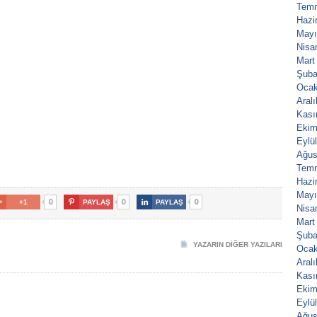
Tem
Hazi
Mayı
Nisa
Mart
Şuba
Ocak
Aral
Kası
Ekim
Eylü
Ağus
Tem
Hazi
Mayı
0
0
0

+1

PAYLAŞ

PAYLAŞ
Nisa
Mart
Şuba
YAZARIN DIĞER YAZILARI
Ocak
Aral
Kası
Ekim
Eylü
Ağus