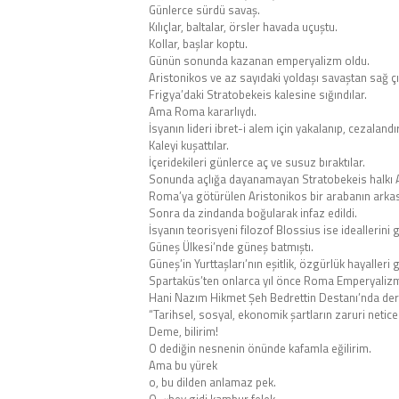
Günlerce sürdü savaş.
Kılıçlar, baltalar, örsler havada uçuştu.
Kollar, başlar koptu.
Günün sonunda kazanan emperyalizm oldu.
Aristonikos ve az sayıdaki yoldaşı savaştan sağ çı
Frigya’daki Stratobekeis kalesine sığındılar.
Ama Roma kararlıydı.
İsyanın lideri ibret-i alem için yakalanıp, cezalandır
Kaleyi kuşattılar.
İçeridekileri günlerce aç ve susuz bıraktılar.
Sonunda açlığa dayanamayan Stratobekeis halkı A
Roma’ya götürülen Aristonikos bir arabanın arkası
Sonra da zindanda boğularak infaz edildi.
İsyanın teorisyeni filozof Blossius ise ideallerini
Güneş Ülkesi’nde güneş batmıştı.
Güneş’in Yurttaşları’nın eşitlik, özgürlük hayalleri
Spartaküs’ten onlarca yıl önce Roma Emperyalizmi
Hani Nazım Hikmet Şeh Bedrettin Destanı’nda der
“Tarihsel, sosyal, ekonomik şartların zaruri netice
Deme, bilirim!
O dediğin nesnenin önünde kafamla eğilirim.
Ama bu yürek
o, bu dilden anlamaz pek.