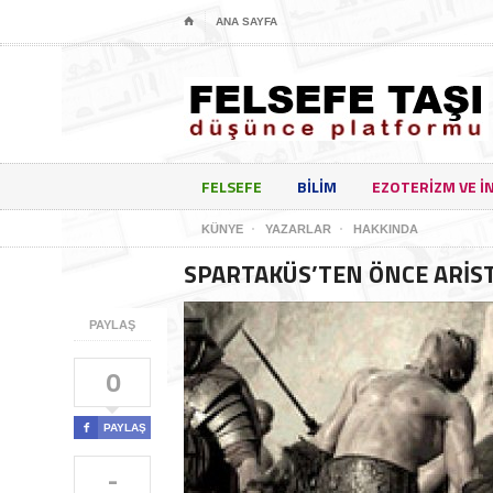
⌂
ANA SAYFA
FELSEFE
BILIM
EZOTERIZM VE I
KÜNYE
YAZARLAR
HAKKINDA
SPARTAKÜS’TEN ÖNCE ARİS
PAYLAŞ
0

PAYLAŞ
-