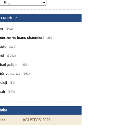
TEGORILER
im
(192)
oterizm ve inanç sistemleri
(295)
sefe
(226)
nel
(1082)
isel gelişim
(356)
tür ve sanat
(161)
oloji
(39)
zah
(173)
KVIM
Haz
AĞUSTOS 2026