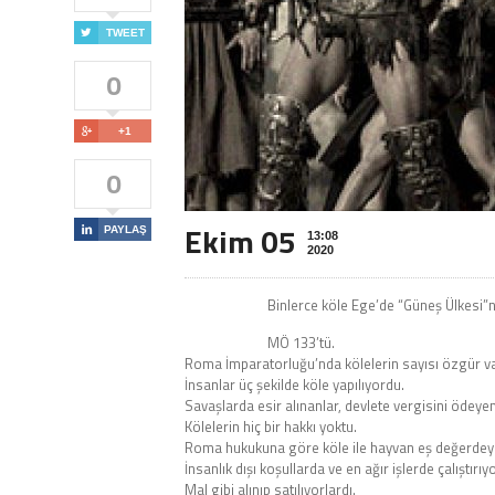

TWEET
0

+1
0
Ekim 05

PAYLAŞ
13:08
2020
Binlerce köle Ege’de “Güneş Ülkesi”n
MÖ 133’tü.
Roma İmparatorluğu’nda kölelerin sayısı özgür va
İnsanlar üç şekilde köle yapılıyordu.
Savaşlarda esir alınanlar, devlete vergisini ödey
Kölelerin hiç bir hakkı yoktu.
Roma hukukuna göre köle ile hayvan eş değerdey
İnsanlık dışı koşullarda ve en ağır işlerde çalıştırıyo
Mal gibi alınıp satılıyorlardı.