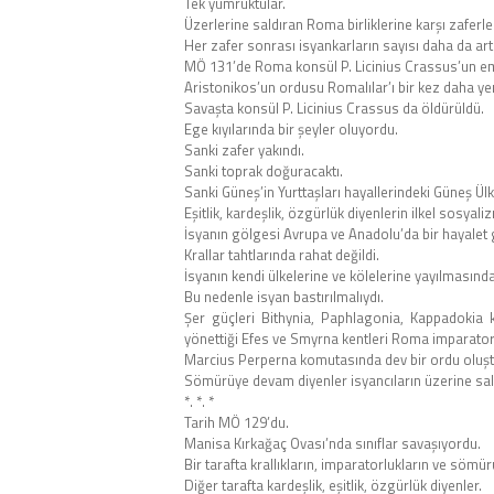
Tek yumruktular.
Üzerlerine saldıran Roma birliklerine karşı zaferl
Her zafer sonrası isyankarların sayısı daha da art
MÖ 131’de Roma konsül P. Licinius Crassus’un em
Aristonikos’un ordusu Romalılar’ı bir kez daha ye
Savaşta konsül P. Licinius Crassus da öldürüldü.
Ege kıyılarında bir şeyler oluyordu.
Sanki zafer yakındı.
Sanki toprak doğuracaktı.
Sanki Güneş’in Yurttaşları hayallerindeki Güneş Ülk
Eşitlik, kardeşlik, özgürlük diyenlerin ilkel sosyal
İsyanın gölgesi Avrupa ve Anadolu’da bir hayalet 
Krallar tahtlarında rahat değildi.
İsyanın kendi ülkelerine ve kölelerine yayılmasınd
Bu nedenle isyan bastırılmalıydı.
Şer güçleri Bithynia, Paphlagonia, Kappadokia kr
yönettiği Efes ve Smyrna kentleri Roma imparator
Marcius Perperna komutasında dev bir ordu oluşt
Sömürüye devam diyenler isyancıların üzerine sald
*. *. *
Tarih MÖ 129’du.
Manisa Kırkağaç Ovası’nda sınıflar savaşıyordu.
Bir tarafta krallıkların, imparatorlukların ve sömü
Diğer tarafta kardeşlik, eşitlik, özgürlük diyenler.