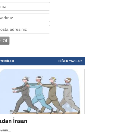
 YENILER
DIĞER YAZILAR
adan İnsan
vamı...