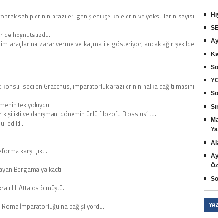
rak sahiplerinin arazileri genişledikçe kölelerin ve yoksulların sayısı
Hı
SE
iler de hoşnutsuzdu.
Ay
üretim araçlarına zarar verme ve kaçma ile gösteriyor, ancak ağır şekilde
Ka
So
YO
ak konsül seçilen Gracchus, imparatorluk arazilerinin halka dağıtılmasını
Sö
rmenin tek yoluydu.
Sır
r kişilikti ve danışmanı dönemin ünlü filozofu Blossius’ tu.
Ma
l edildi.
Ya
Al
forma karşı çıktı.
Ay
Öz
ayan Bergama’ya kaçtı.
So
lı III. Attalos ölmüştü.
YA
ini Roma İmparatorluğu’na bağışlıyordu.