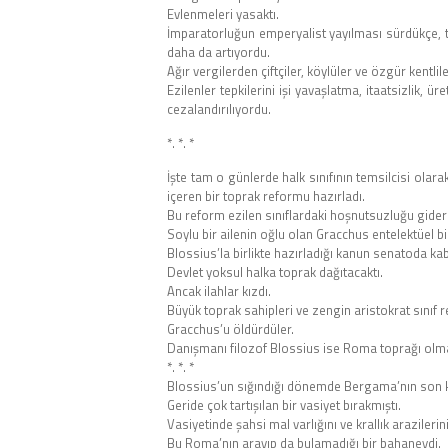
Evlenmeleri yasaktı.
İmparatorluğun emperyalist yayılması sürdükçe, top
daha da artıyordu.
Ağır vergilerden çiftçiler, köylüler ve özgür kentl
Ezilenler tepkilerini işi yavaşlatma, itaatsizlik, 
cezalandırılıyordu.
*. *. *
İşte tam o günlerde halk sınıfının temsilcisi olar
içeren bir toprak reformu hazırladı.
Bu reform ezilen sınıflardaki hoşnutsuzluğu gide
Soylu bir ailenin oğlu olan Gracchus entelektüel bi
Blossius’la birlikte hazırladığı kanun senatoda kabu
Devlet yoksul halka toprak dağıtacaktı.
Ancak ilahlar kızdı.
Büyük toprak sahipleri ve zengin aristokrat sınıf re
Gracchus’u öldürdüler.
Danışmanı filozof Blossius ise Roma toprağı olm
*. *. *
Blossius’un sığındığı dönemde Bergama’nın son kra
Geride çok tartışılan bir vasiyet bırakmıştı.
Vasiyetinde şahsi mal varlığını ve krallık araziler
Bu Roma’nın arayıp da bulamadığı bir bahaneydi.