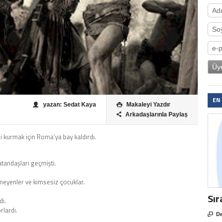
EN
yazan: Sedat Kaya
Makaleyi Yazdır

Arkadaşlarınla Paylaş

i kurmak için Roma’ya bay kaldırdı.
tandaşları geçmişti.
emeyenler ve kimsesiz çocuklar.
Sır
di.
rlardı.

De