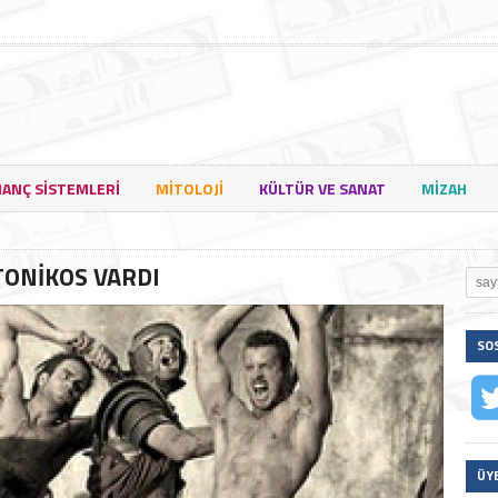
NANÇ SISTEMLERI
MITOLOJI
KÜLTÜR VE SANAT
MIZAH
TONİKOS VARDI
SO
ÜY