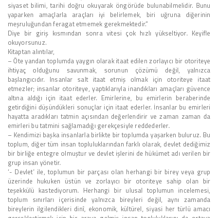
siyaset bilimi, tarihi doğru okuyarak öngörüde bulunabilmelidir. Bunu
yaparken amaçlarla araçları iyi belirlemek, biri uğruna diğerinin
meşruluğundan feragat etmemek gerekmektedir.”
Diye bir giriş kısmından sonra vitesi çok hızlı yükseltiyor. Keyifle
okuyorsunuz.
Kitaptan alıntılar,
– Öte yandan toplumda yaygın olarak itaat edilen zorlayıcı bir otoriteye
ihtiyaç olduğunu savunmak, sorunun çözümü değil, yalnızca
başlangıcıdır. Insanlar salt itaat etmiş olmak için otoriteye itaat
etmezler; insanlar otoriteye, yaptıklarıyla inandıkları amaçları güvence
altına aldığı için itaat ederler. Emirlerine, bu emirlerin beraberinde
getirdiğini düşündükleri sonuçlar için itaat ederler. İnsanlar bu emirleri
hayatta aradıkları tatmin açısından değerlendirir ve zaman zaman da
emirleri bu tatmini sağlamadığı gerekçesiyle reddederler.
– Kendimizi başka insanlarla birlikte bir toplumda yaşarken buluruz. Bu
toplum, diğer tüm insan topluluklarından farklı olarak, devlet dediğimiz
bir birliğe entegre olmuştur ve devlet işlerini de hükümet adı verilen bir
grup insan yönetir.
‘- Devlet’ ile, toplumun bir parçası olan herhangi bir birey veya grup
üzerinde hukuken üstün ve zorlayıcı bir otoriteye sahip olan bir
teşekkülü kastediyorum. Herhangi bir ulusal toplumun incelemesi,
toplum sınırları içerisinde yalnızca bireyleri değil, aynı zamanda
bireylerin ilgilendikleri dinî, ekonomik, kültürel, siyasi her türlü amacı
gerçekleştirmek için bir araya gelmiş insan topluluklarını da ortaya