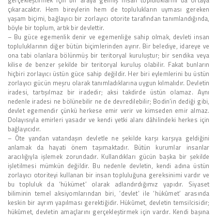
çıkaracaktır. Hem bireylerin hem de toplulukların uyması gereken
yaşam biçimi, bağlayıcı bir zorlayıcı otorite tarafından tanımlandığında,
böyle bir toplum, artık bir devlettir.
– Bu güce egemenlik denir ve egemenliğe sahip olmak, devleti insan
topluluklarının diğer bütün biçimlerinden ayırır. Bir belediye, idareye ve
ona tabi olanlara bölünmüş bir teritoryal kuruluştur; bir sendika veya
kilise de benzer şekilde bir teritoryal kuruluş olabilir. Fakat bunların
hiçbiri zorlayıcı üstün güce sahip değildir. Her biri eylemlerini bu üstün
zorlayıcı gücün meşru olarak tanımladıklarına uygun kılmalıdır. Devletin
iradesi, tartışılmaz bir iradedir; aksi takdirde üstün olamaz. Aynı
nedenle iradesi ne bölünebilir ne de devredilebilir; Bodin’in dediği gibi,
devlet egemendir çünkü herkese emir verir ve kimseden emir almaz.
Dolayısıyla emirleri yasadır ve kendi yetki alanı dâhilindeki herkes için
bağlayıcıdır.
– Öte yandan vatandaşın devletle ne şekilde karşı karşıya geldiğini
anlamak da hayati önem taşımaktadır. Bütün kurumlar insanlar
aracılığıyla işlemek zorundadır. Kullandıkları gücün başka bir şekilde
işletilmesi mümkün değildir. Bu nedenle devletin, kendi adına üstün
zorlayıcı otoriteyi kullanan bir insan topluluğuna gereksinimi vardır ve
bu topluluk da ‘hükümet’ olarak adlandırdığımız yapıdır. Siyaset
biliminin temel aksiyomlarından biri, ‘devlet’ ile ‘hükûmet’ arasında
keskin bir ayrım yapılması gerektiğidir. Hükûmet, devletin temsilcisidir;
hükûmet, devletin amaçlarını gerçekleştirmek için vardır. Kendi başına