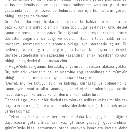
ve insanın kendisinde ve başkalarında mükemmel karakteri geliştirme
çabasında etkili bir özveride bulunabilmesi için bu hakların gerekli
olduğu gerçeğine dayanır.”
Green’in, ‘birbirlerinin haklarını tanıyan ve bu hakların korunması için
bazı kurumlara sahip olan bir insan topluluğu’ şeklindeki ünlü deviet
tanımının temeli burada yatar. Bu bağlamda bir birey olarak haklarımın
devletten bağımsız olmadığı ve devletin itaatimi talep hakkının da,
haklarımı tanımasının bir sonucu olduğu aynı derecede açıktır. Bu
nedenle, Green’in görüşüne göre, bu hakları tanımayan bir devlet,
devlete vatandaşlarının sadakatini kazandıran ahlaki nitelikten yoksun
olduğundan, devlet de olamayacaktır.
– Hegel’deki vurgunun, buradakiyle yakından uzaktan alakası yoktur.
Bu, salt etik kriterlerin devlet eylemine uygulanabilmesinin mümkün
olduğunu reddetmesinden kaynaklanmaz. Ona göre:
“Devlet, iyiyi ve kötüyü; ayıbı ve kabalığı; kurnazlığı ve dolandırıcılığı
tanımlayan soyut kurallar tanımayan, kendi otoritesinden başka otorite
kabul etmeyen, kerameti kendinden menkul mutlak tindir.”
Dahası Hegel, mevcut bir devleti tanımlarken asillere yaklaşımı bile tek
başına erdem ölçeğinde o kadar yükseklerdedir ki, diğerlerini pek insan
yerine koymaz.
– Teknolojik her gelişme beraberinde, daha fazla şey hak ettiğimiz
düşüncesini getirir. İnsanların yüz yıl önce yaşadığı gecekondular,
günümüzde bize, zamanında orada yaşayan insanlara kıyasla daha