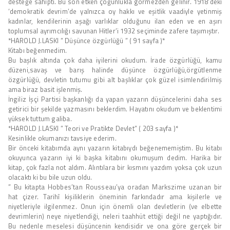
desteğe sahipti. Bu son etken çoğunlukla görmezden gelinir. 1918’deki
‘demokratik devrim’de yalnızca oy hakkı ve eşitlik vaadiyle yetinmiş
kadınlar, kendilerinin aşağı varlıklar olduğunu ilan eden ve en aşırı
toplumsal ayrımcılığı savunan Hitler’i 1932 seçiminde zafere taşımıştır.
*HAROLD J.LASKI ” Düşünce özgürlüğü ” ( 91 sayfa )*
Kitabı beğenmedim.
Bu başlık altında çok daha iyilerini okudum. İrade özgürlüğü, kamu
düzeni,savaş ve barış halinde düşünce özgürlüğü,örgütlenme
özgürlüğü, devletin tutumu gibi alt başlıklar çok güzel isimlendirilmiş
ama biraz basit işlenmiş.
İngiliz İşçi Partisi başkanlığı da yapan yazarın düşüncelerini daha ses
getirici bir şekilde yazmasını beklerdim. Hayatını okudum ve beklentimi
yüksek tuttum galiba.
*HAROLD J.LASKI ” Teori ve Pratikte Devlet” ( 203 sayfa )*
Kesinlikle okumanızı tavsiye ederim.
Bir önceki kitabımda aynı yazarın kitabıydı beğenememiştim. Bu kitabı
okuyunca yazarın iyi ki başka kitabını okumuşum dedim. Harika bir
kitap, çok fazla not aldım. Alıntılara bir kısmını yazdım yoksa çok uzun
olacaktı ki bu bile uzun oldu.
” Bu kitapta Hobbes’tan Rousseau’ya oradan Markszime uzanan bir
hat çizer. Tarihî kişiliklerin öneminin farkındadır ama kişilerle ve
niyetleriyle ilgilenmez. Onun için önemli olan devletlerin (ve elbette
devrimlerin) neye niyetlendiği, neleri taahhüt ettiği değil ne yaptığıdır.
Bu nedenle meselesi düşüncenin kendisidir ve ona göre gerçek bir