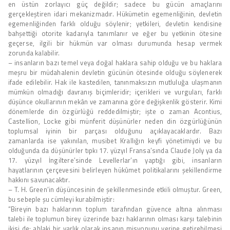
en üstün zorlayıcı güç değildir; sadece bu gücün amaçlarını
gerçekleştiren idari mekanizmadır. Hükümetin egemenliğinin, devletin
egemenliğinden farklı olduğu söylenir; yetkileri, devletin kendisine
bahşettiği otorite kadarıyla tanımlanır ve eğer bu yetkinin ötesine
geçerse, ilgili bir hükmün var olması durumunda hesap vermek
zorunda kalabilir.
– insanların bazı temel veya doğal haklara sahip olduğu ve bu haklara
meşru bir müdahalenin devletin gücünün ötesinde olduğu söylenerek
ifade edilebilir. Hak ile kastedilen, tanınmaksızın mutluluğa ulaşmanın
mümkün olmadığı davranış biçimleridir; içerikleri ve vurguları, farklı
düşünce okullarının mekân ve zamanına göre değişkenlik gösterir. Kimi
dönemlerde din özgürlüğü reddedilmiştir; işte o zaman Acontius,
Castellion, Locke gibi münferit düşünürler neden din özgürlüğünün
toplumsal iyinin bir parçası olduğunu açıklayacaklardır. Bazı
zamanlarda ise yakınılan, musibet Krallığın keyfi yönetimiydi ve bu
olduğunda da düşünürler tıpkı 17. yüzyıl Fransa’sında Claude Joly ya da
17. yüzyıl İngiltere’sinde Levellerlar’ın yaptığı gibi, insanların
hayatlarının çerçevesini belirleyen hükûmet politikalarını şekillendirme
hakkını savunacaktır.
– T. H. Green’in düşüncesinin de şekillenmesinde etkili olmuştur. Green,
bu sebeple şu cümleyi kurabilmiştir:
“Bireyin bazı haklarının toplum tarafından güvence altına alınması
talebi ile toplumun birey üzerinde bazı haklarının olması karşı talebinin
ikisi de; ahlaki bir varlık olarak insanın misyonunu yerine getirebilmesi