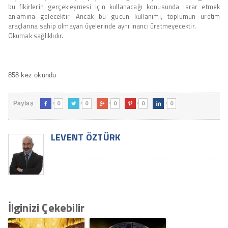
bu fikirlerin gerçekleşmesi için kullanacağı konusunda ısrar etmek
anlamına gelecektir. Ancak bu gücün kullanımı, toplumun üretim
araçlarına sahip olmayan üyelerinde aynı inancı üretmeyecektir.
Okumak sağlıklıdır.
858 kez okundu
0
0
0
0
0
Paylaş





LEVENT ÖZTÜRK
İlginizi Çekebilir