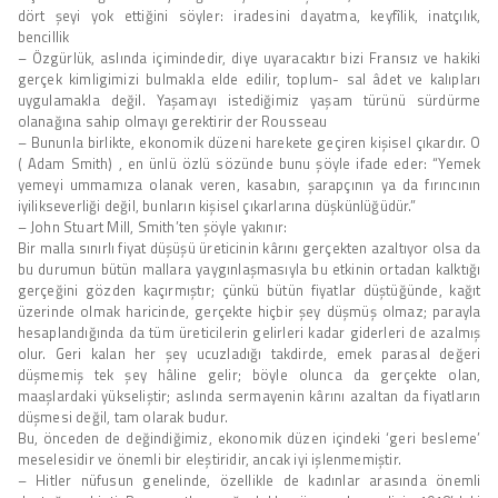
dört şeyi yok ettiğini söyler: iradesini dayatma, keyfîlik, inatçılık,
bencillik
– Özgürlük, aslında içimindedir, diye uyaracaktır bizi Fransız ve hakiki
gerçek kimligimizi bulmakla elde edilir, toplum- sal âdet ve kalıpları
uygulamakla değil. Yaşamayı istediğimiz yaşam türünü sürdürme
olanağına sahip olmayı gerektirir der Rousseau
– Bununla birlikte, ekonomik düzeni harekete geçiren kişisel çıkardır. O
( Adam Smith) , en ünlü özlü sözünde bunu şöyle ifade eder: “Yemek
yemeyi ummamıza olanak veren, kasabın, şarapçının ya da fırıncının
iyilikseverliği değil, bunların kişisel çıkarlarına düşkünlüğüdür.”
– John Stuart Mill, Smith’ten şöyle yakınır:
Bir malla sınırlı fiyat düşüşü üreticinin kârını gerçekten azaltıyor olsa da
bu durumun bütün mallara yaygınlaşmasıyla bu etkinin ortadan kalktığı
gerçeğini gözden kaçırmıştır; çünkü bütün fiyatlar düştüğünde, kağıt
üzerinde olmak haricinde, gerçekte hiçbir şey düşmüş olmaz; parayla
hesaplandığında da tüm üreticilerin gelirleri kadar giderleri de azalmış
olur. Geri kalan her şey ucuzladığı takdirde, emek parasal değeri
düşmemiş tek şey hâline gelir; böyle olunca da gerçekte olan,
maaşlardaki yükseliştir; aslında sermayenin kârını azaltan da fiyatların
düşmesi değil, tam olarak budur.
Bu, önceden de değindiğimiz, ekonomik düzen içindeki ‘geri besleme’
meselesidir ve önemli bir eleştiridir, ancak iyi işlenmemiştir.
– Hitler nüfusun genelinde, özellikle de kadınlar arasında önemli