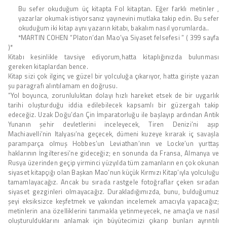
Bu sefer okuduğum üç kitapta Fol kitaptan. Eğer farklı metinler ,
yazarlar okumak istiyorsanız yayınevini mutlaka takip edin. Bu sefer
okuduğum iki kitap aynı yazarın kitabı, bakalım nasıl yorumlarda..
*MARTIN COHEN “Platon’dan Mao’ya Siyaset felsefesi ” ( 399 sayfa
)*
Kitabı kesinlikle tavsiye ediyorum,hatta kitaplığınızda bulunması
gereken kitaplardan bence.
Kitap sizi çok ilginç ve güzel bir yolculuğa çıkarıyor, hatta girişte yazan
şu paragrafı alıntılamam en doğrusu.
“Yol boyunca, zorunluluktan dolayı hızlı hareket etsek de bir uygarlık
tarihi oluşturduğu iddia edilebilecek kapsamlı bir güzergah takip
edeceğiz. Uzak Doğu’dan Çin İmparatorluğu ile başlayıp ardından Antik
Yunanın şehir devletlerini inceleyecek, Tiren Denizi’ni aşıp
Machiavelli’nin Italyası’na geçecek, dümeni kuzeye kırarak iç savaşla
paramparça olmuş Hobbes’un Leviathan’ının ve Locke’un yurttaş
haklarının İngilteresi’ne gideceğiz; en sonunda da Fransa, Almanya ve
Rusya üzerinden geçip yirminci yüzyılda tüm zamanların en çok okunan
siyaset kitapçığı olan Başkan Mao’nun küçük Kırmızı Kitap’ıyla yolculuğu
tamamlayacağız. Ancak bu sırada rastgele fotoğraflar çeken sıradan
siyaset gezginleri olmayacağız. Durakladığımızda, bunu, bulduğumuz
şeyi eksiksizce keşfetmek ve yakından incelemek amacıyla yapacağız;
metinlerin ana özelliklerini tanımakla yetinmeyecek, ne amaçla ve nasıl
oluşturulduklarını anlamak için büyütecimizi çıkarıp bunları ayrıntılı