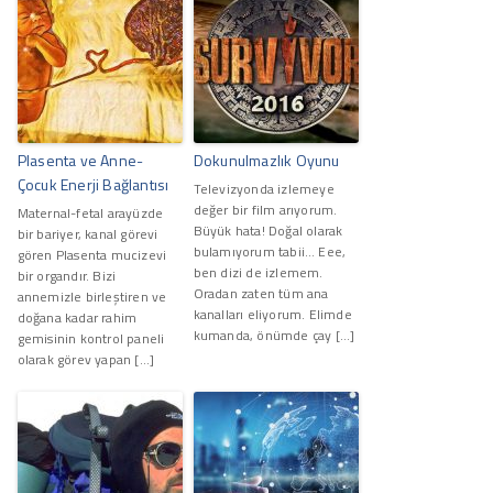
Plasenta ve Anne-
Dokunulmazlık Oyunu
Çocuk Enerji Bağlantısı
Televizyonda izlemeye
değer bir film arıyorum.
Maternal-fetal arayüzde
Büyük hata! Doğal olarak
bir bariyer, kanal görevi
bulamıyorum tabii… Eee,
gören Plasenta mucizevi
ben dizi de izlemem.
bir organdır. Bizi
Oradan zaten tüm ana
annemizle birleştiren ve
kanalları eliyorum. Elimde
doğana kadar rahim
kumanda, önümde çay […]
gemisinin kontrol paneli
olarak görev yapan […]