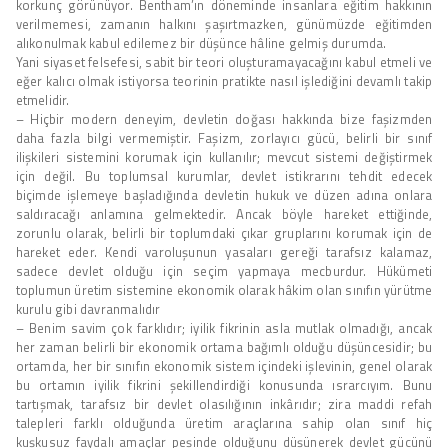
korkunç görünüyor. Bentham’ın döneminde insanlara eğitim hakkının
verilmemesi, zamanın halkını şaşırtmazken, günümüzde eğitimden
alıkonulmak kabul edilemez bir düşünce hâline gelmiş durumda.
Yani siyaset felsefesi, sabit bir teori oluşturamayacağını kabul etmeli ve
eğer kalıcı olmak istiyorsa teorinin pratikte nasıl işlediğini devamlı takip
etmelidir.
– Hiçbir modern deneyim, devletin doğası hakkında bize faşizmden
daha fazla bilgi vermemiştir. Faşizm, zorlayıcı gücü, belirli bir sınıf
ilişkileri sistemini korumak için kullanılır; mevcut sistemi değiştirmek
için değil. Bu toplumsal kurumlar, devlet istikrarını tehdit edecek
biçimde işlemeye başladığında devletin hukuk ve düzen adına onlara
saldıracağı anlamına gelmektedir. Ancak böyle hareket ettiğinde,
zorunlu olarak, belirli bir toplumdaki çıkar gruplarını korumak için de
hareket eder. Kendi varoluşunun yasaları gereği tarafsız kalamaz,
sadece devlet olduğu için seçim yapmaya mecburdur. Hükümeti
toplumun üretim sistemine ekonomik olarak hâkim olan sınıfın yürütme
kurulu gibi davranmalıdır
– Benim savim çok farklıdır; iyilik fikrinin asla mutlak olmadığı, ancak
her zaman belirli bir ekonomik ortama bağımlı olduğu düşüncesidir; bu
ortamda, her bir sınıfın ekonomik sistem içindeki işlevinin, genel olarak
bu ortamın iyilik fikrini şekillendirdiği konusunda ısrarcıyım. Bunu
tartışmak, tarafsız bir devlet olasılığının inkârıdır; zira maddi refah
talepleri farklı olduğunda üretim araçlarına sahip olan sınıf hiç
kuşkusuz faydalı amaçlar peşinde olduğunu düşünerek devlet gücünü