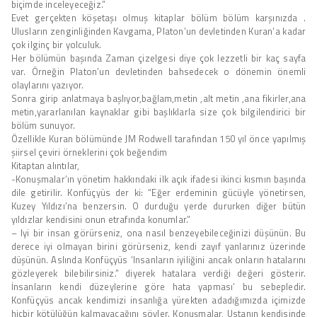
biçimde inceleyeceğiz.”
Evet gerçekten köşetaşı olmuş kitaplar bölüm bölüm karşınızda .
Ulusların zenginliğinden Kavgama, Platon’un devletinden Kuran’a kadar
çok ilginç bir yolculuk.
Her bölümün başında Zaman çizelgesi diye çok lezzetli bir kaç sayfa
var. Örneğin Platon’un devletinden bahsedecek o dönemin önemli
olaylarını yazıyor.
Sonra girip anlatmaya başlıyor,bağlam,metin ,alt metin ,ana fikirler,ana
metin,yararlanılan kaynaklar gibi başlıklarla size çok bilgilendirici bir
bölüm sunuyor.
Özellikle Kuran bölümünde JM Rodwell tarafından 150 yıl önce yapılmış
şiirsel çeviri örneklerini çok beğendim
Kitaptan alıntılar,
-Konuşmalar’ın yönetim hakkındaki ilk açık ifadesi ikinci kısmın başında
dile getirilir. Konfüçyüs der ki: “Eğer erdeminin gücüyle yönetirsen,
Kuzey Yıldızı’na benzersin. O durduğu yerde dururken diğer bütün
yıldızlar kendisini onun etrafında konumlar.”
– Iyi bir insan görürseniz, ona nasıl benzeyebileceğinizi düşünün. Bu
derece iyi olmayan birini görürseniz, kendi zayıf yanlarınız üzerinde
düşünün. Aslında Konfüçyüs ‘Insanların iyiliğini ancak onların hatalarını
gözleyerek bilebilirsiniz.” diyerek hatalara verdiği değeri gösterir.
İnsanların kendi düzeylerine göre hata yapması’ bu sebepledir.
Konfüçyüs ancak kendimizi insanlığa yürekten adadığımızda içimizde
hiçbir kötülüğün kalmayacağını söyler. Konuşmalar, Ustanın kendisinde