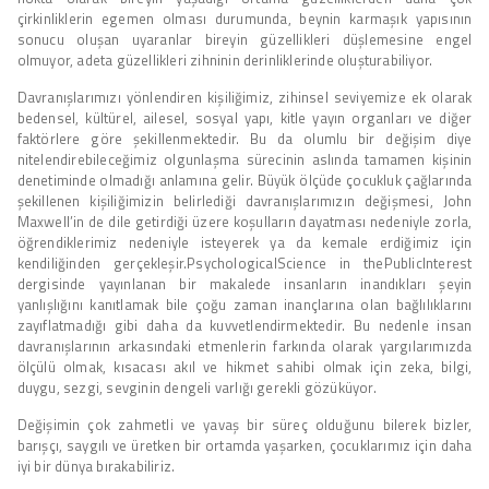
çirkinliklerin egemen olması durumunda, beynin karmaşık yapısının
sonucu oluşan uyaranlar bireyin güzellikleri düşlemesine engel
olmuyor, adeta güzellikleri zihninin derinliklerinde oluşturabiliyor.
Davranışlarımızı yönlendiren kişiliğimiz, zihinsel seviyemize ek olarak
bedensel, kültürel, ailesel, sosyal yapı, kitle yayın organları ve diğer
faktörlere göre şekillenmektedir. Bu da olumlu bir değişim diye
nitelendirebileceğimiz olgunlaşma sürecinin aslında tamamen kişinin
denetiminde olmadığı anlamına gelir. Büyük ölçüde çocukluk çağlarında
şekillenen kişiliğimizin belirlediği davranışlarımızın değişmesi, John
Maxwell’in de dile getirdiği üzere koşulların dayatması nedeniyle zorla,
öğrendiklerimiz nedeniyle isteyerek ya da kemale erdiğimiz için
kendiliğinden gerçekleşir.PsychologicalScience in thePublicInterest
dergisinde yayınlanan bir makalede insanların inandıkları şeyin
yanlışlığını kanıtlamak bile çoğu zaman inançlarına olan bağlılıklarını
zayıflatmadığı gibi daha da kuvvetlendirmektedir. Bu nedenle insan
davranışlarının arkasındaki etmenlerin farkında olarak yargılarımızda
ölçülü olmak, kısacası akıl ve hikmet sahibi olmak için zeka, bilgi,
duygu, sezgi, sevginin dengeli varlığı gerekli gözüküyor.
Değişimin çok zahmetli ve yavaş bir süreç olduğunu bilerek bizler,
barışçı, saygılı ve üretken bir ortamda yaşarken, çocuklarımız için daha
iyi bir dünya bırakabiliriz.