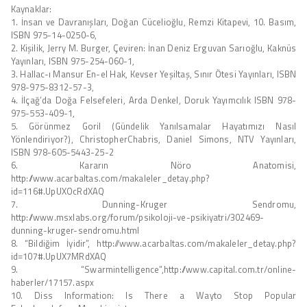
Kaynaklar:
1. İnsan ve Davranışları, Doğan Cücelioğlu, Remzi Kitapevi, 10. Basım,
ISBN 975-14-0250-6,
2. Kişilik, Jerry M. Burger, Çeviren: İnan Deniz Erguvan Sarıoğlu, Kaknüs
Yayınları, ISBN 975-254-060-1,
3. Hallac-ı Mansur En-el Hak, Kevser Yeşiltaş, Sınır Ötesi Yayınları, ISBN
978-975-8312-57-3,
4. İlçağ’da Doğa Felsefeleri, Arda Denkel, Doruk Yayımcılık ISBN 978-
975-553-409-1,
5. Görünmez Goril (Gündelik Yanılsamalar Hayatımızı Nasıl
Yönlendiriyor?), ChristopherChabris, Daniel Simons, NTV Yayınları,
ISBN 978-605-5443-25-2
6. Kararın Nöro Anatomisi,
http://www.acarbaltas.com/makaleler_detay.php?
id=116#.UpUXOcRdXAQ
7. Dunning-Kruger Sendromu,
http://www.msxlabs.org/forum/psikoloji-ve-psikiyatri/302469-
dunning-kruger-sendromu.html
8. “Bildiğim İyidir”, http://www.acarbaltas.com/makaleler_detay.php?
id=107#.UpUX7MRdXAQ
9. “Swarmintelligence”,http://www.capital.com.tr/online-
haberler/17157.aspx
10. Diss Information: Is There a Wayto Stop Popular