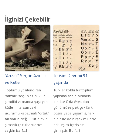
İlginizi Çekebilir
“Arızalı” Seçkin Azınlık
İletişim Devrimi 91
ve Kütle
yaşında
Toplumu yönlendiren
Türkler köklü bir toplum
“arızalı” seçkin azınlık ile
yapısına sahip olmakla
şimdiki zamanda yaşayan
birlikte Orta Asya’dan
kütlenin arasındaki
günümüze pek çok farklı
uçurumu kapatmak “ortak”
coğrafyada yaşamış, farklı
bir sorun değil. Kütle evin
dinlerle ve birçok milletle
şımarık çocukları; arızalı
etkileşim içerisine
seçkin ise […]
girmiştir. Bu […]