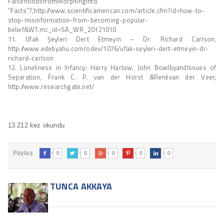
FalsehoodsfromMorphinginto
“Facts”?,http://www.scientificamerican.com/article.cfm?id=how-to-
stop-misinformation-from-becoming-popular-
belief&WT.mc_id=SA_WR_20121010
11. Ufak Şeyleri Dert Etmeyin – Dr. Richard Carlson,
http://www.edebyahu.com/odev/1076/ufak-seyleri-dert-etmeyin-dr-
richard-carlson
12. Loneliness in Infancy: Harry Harlow, John BowlbyandIssues of
Separation, Frank C. P. van der Horst &Renévan der Veer,
http://www.researchgate.net/
13.212 kez okundu
0
0
0
0
0
Paylaş





TUNCA AKKAYA