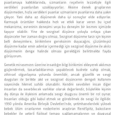
puanlamaya kalktıklarında, uzmanların reçellerin lezzetiyle ilgili
verdikleri puanlardan uzaklaşıyorlar. Aksine denek gruplarının
düşünmeden, hızla verdikleri puanlar uzmanların puanlarına daha yakın
çıkıyor. Yani daha az düşünerek daha iyi sonuçlar elde ediyorlar.
Karmaşık örüntüler hakkında hızlı ve etkili karar veren bu içsel
mekanizma, evreninin deneyimi veya bu deneyim bir kısmını içimizde
taşıyor olabilir. Yine de sezgisel düşünce yoluyla ortaya çıkan
düşünceler her zaman doğru olmaz. Sezgisel düşünme tarzı için kişinin
belli deneyimlere, birikimlere gereksinim duyacağını, çözümleyici
düşünme kadar emin adımlar içermediği için sezgisel düşünme ile akılcı
düşünmenin denge halinde olması gerektiğini belirtmekte fayda
görüyorum.
Genetik mirasımızın üzerine insanlığın bilgi birikimini ekleyerek akılımızı
güçlendirmek, tasarladıklarımızı yapabilecek kudrete sahip olmak,
zihinsel olgunlaşma yolunda önemlidir, ancak güzellik ve sevgi
duyguları ile birlikte akıl ve sezgisel düşüncenin dengeli kullanımı
sayesinde hikmet sahibi olunabilir. Kendini sevebilen insan diğer
insanları da sevebilecek varlıklar olarak değerlendir, böylelikle kişinin
dış dünya ile ilişkisini anlamada sevgi duygusu önemli bir rol oynar.
İnsanları olduğu gibi kabul etmek ve görebilmek de sevgi ile ilgilidir.
1950 yılında Amerika Birleşik Devletleri’nde, yetimhanelerdeki yüksek
bebek ölüm oranlarının nedenlerini araştıran RenéSpitz, bakıcıların
bebekler ile yeterli fiziksel teması sağlamamalarının ve duygusal