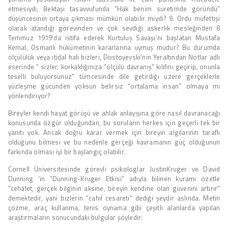
etmesiydi, Bektaşi tasavvufunda “Hak benim suretimde göründü”
düşüncesinin ortaya çıkması mümkün olabilir miydi? 9. Ordu müfettişi
olarak atandığı görevinden ve çok sevdiği askerlik mesleğinden 8
Temmuz 1919’da istifa ederek Kurtuluş Savaşı’nı başlatan Mustafa
Kemal, Osmanlı hükümetinin kararlarına uymuş mudur? Bu durumda
ölçülülük veya itidal hali bizleri, Dostoyevski’nin Yeraltından Notlar adlı
eserinde “ sizler, korkaklığınıza “ölçülü davranış” kılıfını geçirip, onunla
teselli buluyorsunuz” tümcesinde dile getirdiği üzere gerçeklerle
yüzleşme gücünden yoksun belirsiz “ortalama insan” olmaya mı
yönlendiriyor?
Bireyler kendi hayat görüşü ve ahlak anlayışına göre nasıl davranacağı
konusunda özgür olduğundan, bu soruların herkes için geçerli tek bir
yanıtı yok. Ancak doğru karar vermek için bireyin algılarının taraflı
olduğunu bilmesi ve bu nedenle gerçeği kavramanın güç olduğunun
farkında olması iyi bir başlangıç olabilir.
Cornell Üniversitesinde görevli psikologlar JustinKruger ve David
Dunning ’in “Dunning-Kruger Etkisi” adıyla bilinen kuramı özetle
“cehalet, gerçek bilginin aksine, bireyin kendine olan güvenini artırır”
demektedir, yani bizlerin “cahil cesareti” dediği şeydir aslında. Metin
çözme, araç kullanma, tenis oynama gibi çeşitli alanlarda yapılan
araştırmaların sonucundaki bulgular şöyledir: