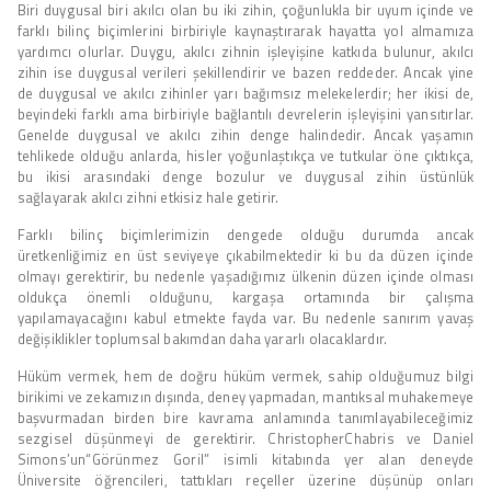
Biri duygusal biri akılcı olan bu iki zihin, çoğunlukla bir uyum içinde ve
farklı bilinç biçimlerini birbiriyle kaynaştırarak hayatta yol almamıza
yardımcı olurlar. Duygu, akılcı zihnin işleyişine katkıda bulunur, akılcı
zihin ise duygusal verileri şekillendirir ve bazen reddeder. Ancak yine
de duygusal ve akılcı zihinler yarı bağımsız melekelerdir; her ikisi de,
beyindeki farklı ama birbiriyle bağlantılı devrelerin işleyişini yansıtırlar.
Genelde duygusal ve akılcı zihin denge halindedir. Ancak yaşamın
tehlikede olduğu anlarda, hisler yoğunlaştıkça ve tutkular öne çıktıkça,
bu ikisi arasındaki denge bozulur ve duygusal zihin üstünlük
sağlayarak akılcı zihni etkisiz hale getirir.
Farklı bilinç biçimlerimizin dengede olduğu durumda ancak
üretkenliğimiz en üst seviyeye çıkabilmektedir ki bu da düzen içinde
olmayı gerektirir, bu nedenle yaşadığımız ülkenin düzen içinde olması
oldukça önemli olduğunu, kargaşa ortamında bir çalışma
yapılamayacağını kabul etmekte fayda var. Bu nedenle sanırım yavaş
değişiklikler toplumsal bakımdan daha yararlı olacaklardır.
Hüküm vermek, hem de doğru hüküm vermek, sahip olduğumuz bilgi
birikimi ve zekamızın dışında, deney yapmadan, mantıksal muhakemeye
başvurmadan birden bire kavrama anlamında tanımlayabileceğimiz
sezgisel düşünmeyi de gerektirir. ChristopherChabris ve Daniel
Simons’un“Görünmez Goril” isimli kitabında yer alan deneyde
Üniversite öğrencileri, tattıkları reçeller üzerine düşünüp onları