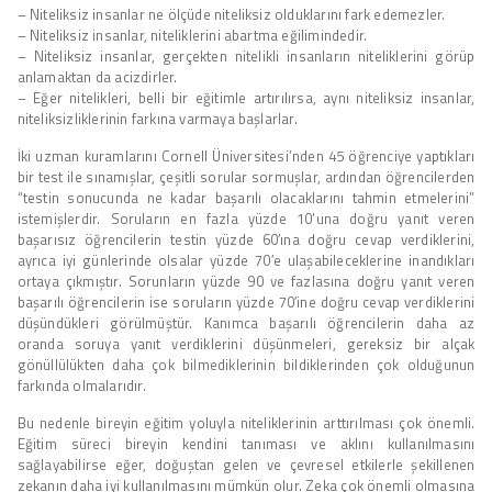
– Niteliksiz insanlar ne ölçüde niteliksiz olduklarını fark edemezler.
– Niteliksiz insanlar, niteliklerini abartma eğilimindedir.
– Niteliksiz insanlar, gerçekten nitelikli insanların niteliklerini görüp
anlamaktan da acizdirler.
– Eğer nitelikleri, belli bir eğitimle artırılırsa, aynı niteliksiz insanlar,
niteliksizliklerinin farkına varmaya başlarlar.
İki uzman kuramlarını Cornell Üniversitesi’nden 45 öğrenciye yaptıkları
bir test ile sınamışlar, çeşitli sorular sormuşlar, ardından öğrencilerden
“testin sonucunda ne kadar başarılı olacaklarını tahmin etmelerini”
istemişlerdir. Soruların en fazla yüzde 10’una doğru yanıt veren
başarısız öğrencilerin testin yüzde 60′ına doğru cevap verdiklerini,
ayrıca iyi günlerinde olsalar yüzde 70′e ulaşabileceklerine inandıkları
ortaya çıkmıştır. Sorunların yüzde 90 ve fazlasına doğru yanıt veren
başarılı öğrencilerin ise soruların yüzde 70′ine doğru cevap verdiklerini
düşündükleri görülmüştür. Kanımca başarılı öğrencilerin daha az
oranda soruya yanıt verdiklerini düşünmeleri, gereksiz bir alçak
gönüllülükten daha çok bilmediklerinin bildiklerinden çok olduğunun
farkında olmalarıdır.
Bu nedenle bireyin eğitim yoluyla niteliklerinin arttırılması çok önemli.
Eğitim süreci bireyin kendini tanıması ve aklını kullanılmasını
sağlayabilirse eğer, doğuştan gelen ve çevresel etkilerle şekillenen
zekanın daha iyi kullanılmasını mümkün olur. Zeka çok önemli olmasına