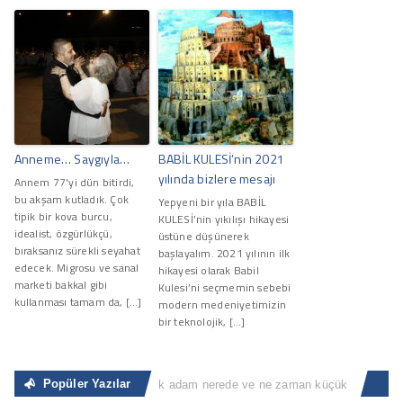
Anneme… Saygıyla…
BABİL KULESİ’nin 2021
yılında bizlere mesajı
Annem 77'yi dün bitirdi,
bu akşam kutladık. Çok
Yepyeni bir yıla BABİL
tipik bir kova burcu,
KULESİ’nin yıkılışı hikayesi
idealist, özgürlükçü,
üstüne düşünerek
bıraksanız sürekli seyahat
başlayalım. 2021 yılının ilk
edecek. Migrosu ve sanal
hikayesi olarak Babil
marketi bakkal gibi
Kulesi’ni seçmemin sebebi
kullanması tamam da, […]
modern medeniyetimizin
bir teknolojik, […]
Popüler Yazılar
Sıradan İnsan
“Büyük adam nerede ve ne zaman küçük adam olacağın