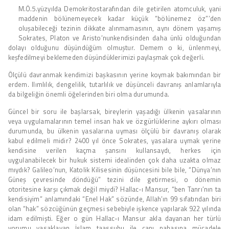
M.Ö.5.yüzyılda Demokritostarafından dile getirilen atomculuk, yani
maddenin bölünemeyecek kadar küçük “bölünemez öz”’den
oluşabileceği tezinin dikkate alınmamasının, aynı dönem yaşamış
Sokrates, Platon ve Aristo’nunkendisinden daha ünlü olduğundan
dolayı olduğunu düşündüğüm olmuştur. Demem o ki, ünlenmeyi,
keşfedilmeyi beklemeden düşündüklerimizi paylaşmak çok değerli.
Ölçülü davranmak kendimizi başkasının yerine koymak bakımından bir
erdem. Ilımlılık, dengelilik, tutarlılık ve düşünceli davranış anlamlarıyla
da bilgeliğin önemli öğelerinden biri olma durumunda.
Güncel bir soru ile başlarsak, bireylerin yaşadığı ülkenin yasalarının
veya uygulamalarının temel insan hak ve özgürlüklerine aykırı olması
durumunda, bu ülkenin yasalarına uyması ölçülü bir davranış olarak
kabul edilmeli midir? 2400 yıl önce Sokrates, yasalara uymak yerine
kendisine verilen kaçma şansını kullansaydı, herkes için
uygulanabilecek bir hukuk sistemi idealinden çok daha uzakta olmaz
mıydık? Galileo’nun, Katolik Kilisesinin düşüncesini bile bile, “Dünya’nın
Güneş çevresinde döndüğü” tezini dile getirmesi, o dönemin
otoritesine karşı çıkmak değil miydi? Hallac-ı Mansur, “ben Tanrı’nın ta
kendisiyim” anlamındaki “Enel Hak” sözünde, Allah’ın 99 sıfatından biri
olan “hak” sözcüğünün geçmesi sebebiyle işkence yapılarak 922 yılında
idam edilmişti. Eğer o gün Hallac-ı Mansur akla dayanan her türlü
yorumu yasaklayan İslam taassubu ile canı pahasına mücadele