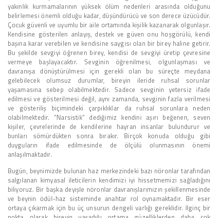
yakınlık kurmamalarının yüksek ölüm nedenleri arasında olduğunu
belirlemesi önemli olduğu kadar, düşündürücü ve son derece üzücüdür.
Çocuk güvenli ve uyumlu bir aile ortamında kişilik kazanarak olgunlaşır.
Kendisine gösterilen anlayış, destek ve güven onu hoşgörülü, kendi
başına karar verebilen ve kendisine saygısı olan bir birey haline getirir.
Bu şekilde sevgiyi öğrenen birey, kendisi de sevgiyi üretip çevresine
vermeye başlayacaktır. Sevginin öğrenilmesi, olgunlaşması ve
davranışa dönüştürülmesi için gerekli olan bu süreçte meydana
gelebilecek olumsuz durumlar, bireyin ileride ruhsal sorunlar
yaşamasına sebep olabilmektedir. Sadece sevginin yetersiz ifade
edilmesi ve gösterilmesi değil, aynı zamanda, sevginin fazla verilmesi
ve gösteriliş biçimindeki çarpıklıklar da ruhsal sorunlara neden
olabilmektedir. “Narsistik” dediğimiz kendini aşırı beğenen, seven
kişiler, çevrelerinde de kendilerine hayran insanlar bulundurur ve
bunları sömürdükten sonra bırakır. Birçok konuda olduğu gibi
duyguların ifade edilmesinde de ölçülü olunmasının önemi
anlaşılmaktadır.
Bugün, beynimizde bulunan haz merkezindeki bazı nöronlar tarafından
salgılanan kimyasal ileticilerin kendimizi iyi hissetmemizi sağladığını
biliyoruz. Bir başka deyişle nöronlar davranışlarımızın şekillenmesinde
ve beynin ödül-haz sisteminde anahtar rol oynamaktadır. Bir eser
ortaya çıkarmak için bu üç unsurun dengeli varlığı gereklidir. İlginç bir
nokta olarak bireyin yaşadığı ortama güzelliklerden daha çok