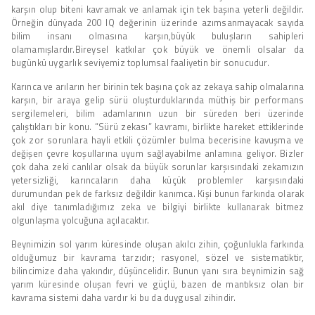
karşın olup biteni kavramak ve anlamak için tek başına yeterli değildir.
Örneğin dünyada 200 IQ değerinin üzerinde azımsanmayacak sayıda
bilim insanı olmasına karşın,büyük buluşların sahipleri
olamamışlardır.Bireysel katkılar çok büyük ve önemli olsalar da
bugünkü uygarlık seviyemiz toplumsal faaliyetin bir sonucudur.
Karınca ve arıların her birinin tek başına çok az zekaya sahip olmalarına
karşın, bir araya gelip sürü oluşturduklarında müthiş bir performans
sergilemeleri, bilim adamlarının uzun bir süreden beri üzerinde
çalıştıkları bir konu. “Sürü zekası” kavramı, birlikte hareket ettiklerinde
çok zor sorunlara hayli etkili çözümler bulma becerisine kavuşma ve
değişen çevre koşullarına uyum sağlayabilme anlamına geliyor. Bizler
çok daha zeki canlılar olsak da büyük sorunlar karşısındaki zekamızın
yetersizliği, karıncaların daha küçük problemler karşısındaki
durumundan pek de farksız değildir kanımca. Kişi bunun farkında olarak
akıl diye tanımladığımız zeka ve bilgiyi birlikte kullanarak bitmez
olgunlaşma yolcuğuna açılacaktır.
Beynimizin sol yarım küresinde oluşan akılcı zihin, çoğunlukla farkında
olduğumuz bir kavrama tarzıdır; rasyonel, sözel ve sistematiktir,
bilincimize daha yakındır, düşüncelidir. Bunun yanı sıra beynimizin sağ
yarım küresinde oluşan fevri ve güçlü, bazen de mantıksız olan bir
kavrama sistemi daha vardır ki bu da duygusal zihindir.