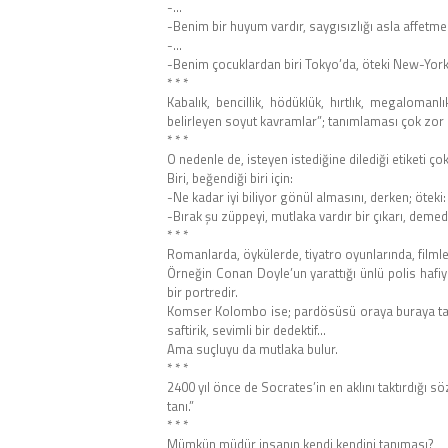
-…
-Benim bir huyum vardır, saygısızlığı asla affetm
-…
-Benim çocuklardan biri Tokyo’da, öteki New-York’t
* * *
Kabalık, bencillik, hödüklük, hırtlık, megalomanlık,
belirleyen soyut kavramlar”; tanımlaması çok zor 
* * *
O nedenle de, isteyen istediğine dilediği etiketi çok
Biri, beğendiği biri için:
-Ne kadar iyi biliyor gönül almasını, derken; öteki:
-Bırak şu züppeyi, mutlaka vardır bir çıkarı, deme
* * *
Romanlarda, öykülerde, tiyatro oyunlarında, filmlerd
Örneğin Conan Doyle’un yarattığı ünlü polis hafi
bir portredir.
Komser Kolombo ise; pardösüsü oraya buraya takıl
saftirik, sevimli bir dedektif…
Ama suçluyu da mutlaka bulur.
* * *
2400 yıl önce de Socrates’in en aklını taktırdığı s
tanı.”
* * *
Mümkün müdür insanın kendi kendini tanıması?