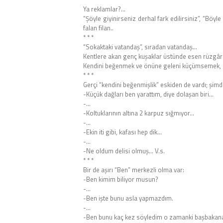
Ya reklamlar?…
“Şöyle giyinirseniz derhal fark edilirsiniz”, “Böyle
falan filan..
* * *
“Sokaktaki vatandaş”, sıradan vatandaş…
Kentlere akan genç kuşaklar üstünde esen rüzgâr is
Kendini beğenmek ve önüne geleni küçümsemek, 
* * *
Gerçi “kendini beğenmişlik” eskiden de vardı; şimdi
-Küçük dağları ben yarattım, diye dolaşan biri…
-…
-Koltuklarının altına 2 karpuz sığmıyor…
-…
-Ekin iti gibi, kafası hep dik…
-…
-Ne oldum delisi olmuş… V.s.
* * *
Bir de aşırı “Ben” merkezli olma var:
-Ben kimim biliyor musun?
-…
-Ben işte bunu asla yapmazdım.
-…
-Ben bunu kaç kez söyledim o zamanki başbakan