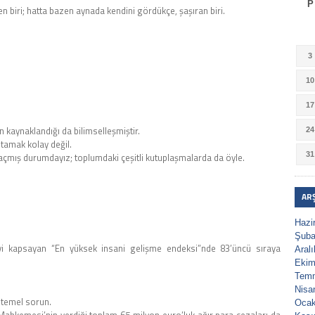
P
 biri; hatta bazen aynada kendini gördükçe, şaşıran biri.
3
10
17
 kaynaklandığı da bilimselleşmiştir.
24
tamak kolay değil.
31
açmış durumdayız; toplumdaki çeşitli kutuplaşmalarda da öyle.
AR
Hazi
Şuba
lkeyi kapsayan “En yüksek insani gelişme endeksi”nde 83’üncü sıraya
Aral
Ekim
Tem
Nisa
 temel sorun.
Ocak