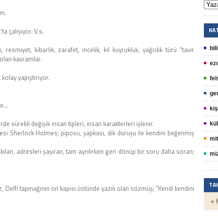
em.
KA
a çalışıyor. V.s.
 resmiyet, kibarlık, zarafet, incelik, kıl kuyrukluk, yağcılık türü “tavır
bil
olan kavramlar.
ez
 kolay yapıştırıyor.
fel
ge
de…
kiş
e sürekli değişik insan tipleri, insan karakterleri işlenir.
kül
yesi Sherlock Holmes; piposu, şapkası, dik duruşu ile kendini beğenmiş
mit
an, adresleri şaşıran, tam ayrılırken geri dönüp bir soru daha soran;
mi
TA
öz, Delfi tapınağının ön kapısı üstünde yazılı olan sözmüş; “Kendi kendini
« 