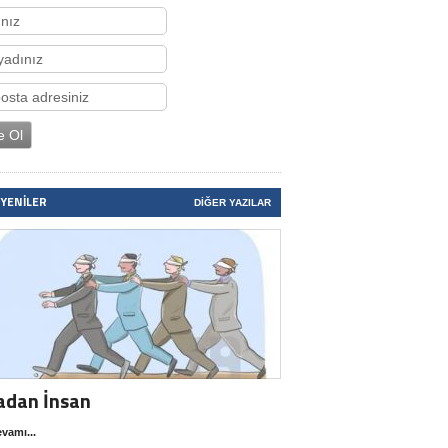
 YENILER
DIĞER YAZILAR
adan İnsan
vamı...