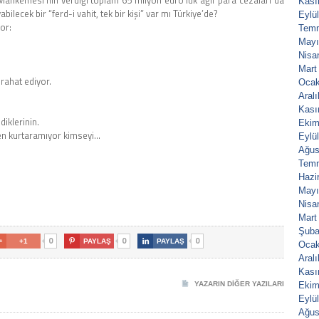
 Mahkemesi’nin verdiği toplam 65 milyon euro’luk ağır para cezaları da
Kası
ilecek bir “ferd-i vahit, tek bir kişi” var mı Türkiye’de?
Eylü
or:
Tem
Mayı
Nisa
Mart
rahat ediyor.
Ocak
Aral
Kası
iklerinin.
Ekim
ten kurtaramıyor kimseyi…
Eylü
Ağus
Tem
Hazi
Mayı
Nisa
Mart
Şuba
0
0
0

+1

PAYLAŞ

PAYLAŞ
Ocak
Aral
Kası
YAZARIN DIĞER YAZILARI
Ekim
Eylü
Ağus