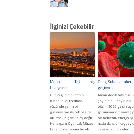
İlginizi Çekebilir
Mona Lisa’nın Teğellenmiş
Ocak, Şubat zemheri 
Hikayeleri
geçiyor…
Bütün gün bir vitrinin
Aman dedik bitsin şu 
içinde, el el üstünde,
şöyle oldu, böyle oldu
yüzünde yarım bir
bitsin. 2020 gelsin uy
gülümseme ile tek başına
görünüyor çift sayılar, p
oturmak hiç de kolay değil.
bir beklenti, enerjisi y
Her akşam Oyuncak Müzesi
hatta daha birkaç şey 
kapandıktan sonra bir oh
ilave edebiliriz olumlu