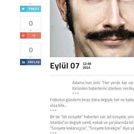

TWEET
0

+1
0
Eylül 07

PAYLAŞ
12:46
2014
Adamo’nun ünlü “Her yerde kar var” ş
türünden haberlerini izlerken; nerde
* * *
Futbolun gündemi biraz daha değişik; her ne kadar
olsa bile…
* * *
Bir de “Jet sosyete” haberleri var. Jet sosyete, ş
İstanbul’un değişik semt, sokak ve çarşılarında bir
“Sosyete kokareççisi”, “Sosyete börekçisi” diye 
* * *