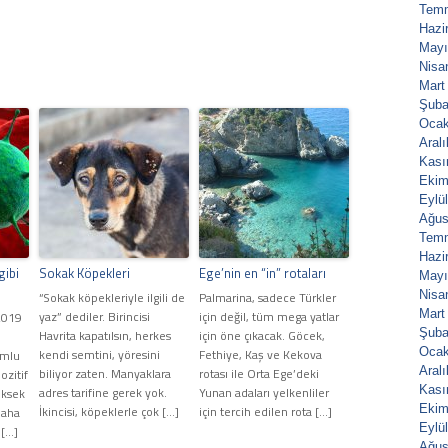
Tem
Hazi
Mayı
Nisa
Mart
Şuba
Ocak
Aral
Kası
Ekim
Eylü
Ağus
Tem
Hazi
gibi
Sokak Köpekleri
Ege’nin en “in” rotaları
Mayı
Nisa
“Sokak köpekleriyle ilgili de
Palmarina, sadece Türkler
Mart
yaz” dediler. Birincisi
için değil, tüm mega yatlar
2019
Şuba
Havrita kapatılsın, herkes
için öne çıkacak. Göcek,
Ocak
kendi semtini, yöresini
Fethiye, Kaş ve Kekova
umlu
Aral
biliyor zaten. Manyaklara
rotası ile Orta Ege’deki
ozitif
Kası
adres tarifine gerek yok.
Yunan adaları yelkenliler
üksek
Ekim
İkincisi, köpeklerle çok […]
için tercih edilen rota […]
daha
Eylü
 […]
Ağus