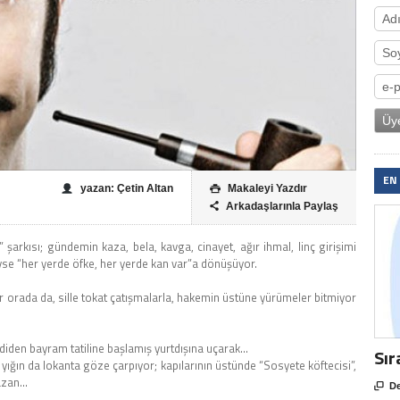
EN
yazan: Çetin Altan
Makaleyi Yazdır

Arkadaşlarınla Paylaş

arkısı; gündemin kaza, bela, kavga, cinayet, ağır ihmal, linç girişimi
yse “her yerde öfke, her yerde kan var”a dönüşüyor.
 orada da, sille tokat çatışmalarla, hakemin üstüne yürümeler bitmiyor
imdiden bayram tatiline başlamış yurtdışına uçarak…
Sır
 yığın da lokanta göze çarpıyor; kapılarının üstünde “Sosyete köftecisi”,
yazan…

De