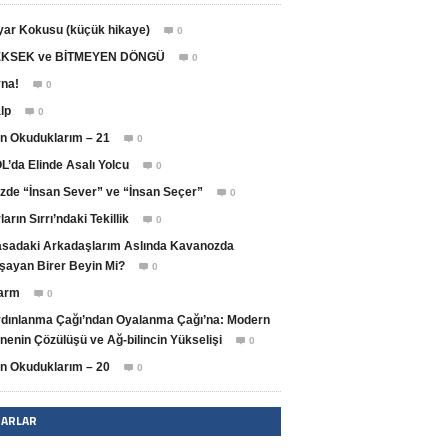
yar Kokusu (küçük hikaye)
0

KSEK ve BİTMEYEN DÖNGÜ
0

na!
0

lp
0

n Okuduklarım – 21
0

L’da Elinde Asalı Yolcu
0

zde “İnsan Sever” ve “İnsan Seçer”
0

ların Sırrı’ndaki Tekillik
0

sadaki Arkadaşlarım Aslında Kavanozda
şayan Birer Beyin Mi?
0

arm
0

dınlanma Çağı’ndan Oyalanma Çağı’na: Modern
nenin Çözülüşü ve Ağ-bilincin Yükselişi
0

n Okuduklarım – 20
0

ZARLAR