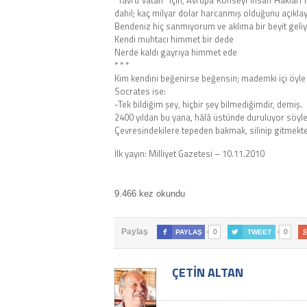
“Yavru vatan” için, Avrupa Konseyi İnsan Hakları
dahil; kaç milyar dolar harcanmış olduğunu açıklayab
Bendeniz hiç sanmıyorum ve aklıma bir beyit geliy
Kendi muhtacı himmet bir dede
Nerde kaldı gayrıya himmet ede
* * *
Kim kendini beğenirse beğensin; mademki içi öyle 
Socrates ise:
-Tek bildiğim şey, hiçbir şey bilmediğimdir, demiş.
2400 yıldan bu yana, hâlâ üstünde duruluyor söyled
Çevresindekilere tepeden bakmak, silinip gitmek
İlk yayın: Milliyet Gazetesi – 10.11.2010
9.466 kez okundu
0
0
Paylaş

PAYLAŞ

TWEET
ÇETIN ALTAN