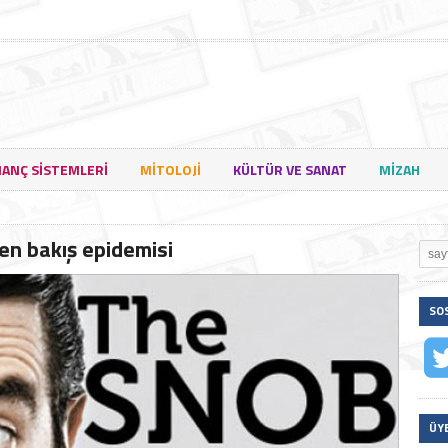
NANÇ SISTEMLERI
MITOLOJI
KÜLTÜR VE SANAT
MIZAH
en bakış epidemisi
SO
ÜY