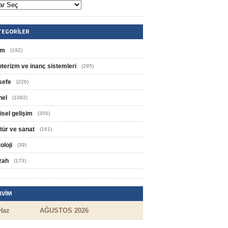
TEGORILER
im
(192)
oterizm ve inanç sistemleri
(295)
sefe
(226)
nel
(1082)
isel gelişim
(356)
tür ve sanat
(161)
oloji
(39)
zah
(173)
KVIM
Haz
AĞUSTOS 2026