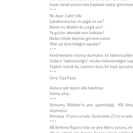
İnsan, kendi yüzünü bile başkaları kadar göremeyen
* * *
Ne diyor Cahit Sıtkı:
Şakaklarıma kar mı yağdı ne var?
Benim mi Allahım bu çizgili yüz?
Ya gözler altındaki mor halkalar?
Neden böyle düşman görünürsünüz
Yıllar yılı dost bildiğim aynalar?
* * *
Kendi kendine övünüp durmanın, bir tatminsizlikten
Sadece “tatminsizliğin” nerden kökenlendiğini sap
Toplum olarak da, övünme dozu bir hayli aşırıya k
* * *
Gerçi Ziya Paşa:
Ayinesi iştir kişinin lafa bakılmaz
Demiş ama…
* * *
Birleşmiş Milletler’in yeni yayımladığı, 169 ü
düşmüşüz.
Almanya 10’uncu sırada, Yunanistan 22’nci sırada.
* * *
AB İlerleme Raporu’nda ise yine Kıbrıs sorunu, en