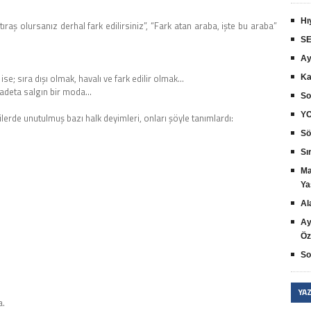
Hı
 tıraş olursanız derhal fark edilirsiniz”, “Fark atan araba, işte bu araba”
SE
Ay
e; sıra dışı olmak, havalı ve fark edilir olmak…
Ka
adeta salgın bir moda…
So
YO
lerde unutulmuş bazı halk deyimleri, onları şöyle tanımlardı:
Sö
Sır
Ma
Ya
Al
Ay
Öz
So
YA
a.