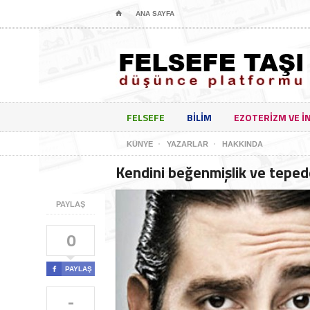
⌂
ANA SAYFA
FELSEFE
BILIM
EZOTERIZM VE I
KÜNYE
YAZARLAR
HAKKINDA
Kendini beğenmişlik ve teped
PAYLAŞ
0

PAYLAŞ
-