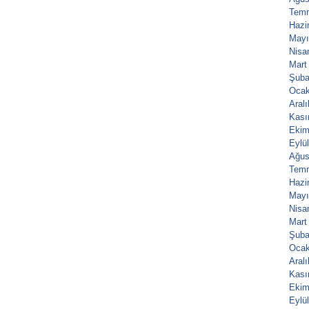
Tem
Hazi
Mayı
Nisa
Mart
Şuba
Ocak
Aral
Kası
Ekim
Eylü
Ağus
Tem
Hazi
Mayı
Nisa
Mart
Şuba
Ocak
Aral
Kası
Ekim
Eylü