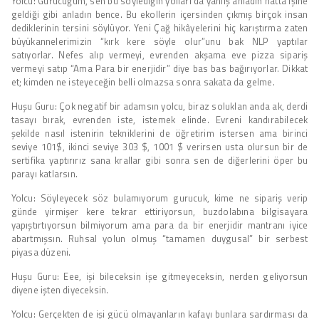
Yolcu: Gurucuğum, sen bu söylediğin yolları da yanlış anladın hatta işine
geldiği gibi anladın bence. Bu ekollerin içersinden çıkmış birçok insan
dediklerinin tersini söylüyor. Yeni Çağ hikâyelerini hiç karıştırma zaten
büyükannelerimizin “kırk kere söyle olur”unu bak NLP yaptılar
satıyorlar. Nefes alıp vermeyi, evrenden akşama eve pizza sipariş
vermeyi satıp “Ama Para bir enerjidir” diye bas bas bağırıyorlar. Dikkat
et; kimden ne isteyeceğin belli olmazsa sonra sakata da gelme.
Huşu Guru: Çok negatif bir adamsın yolcu, biraz soluklan anda ak, derdi
tasayı bırak, evrenden iste, istemek elinde. Evreni kandırabilecek
şekilde nasıl istenirin tekniklerini de öğretirim istersen ama birinci
seviye 101$, ikinci seviye 303 $, 1001 $ verirsen usta olursun bir de
sertifika yaptırırız sana krallar gibi sonra sen de diğerlerini öper bu
parayı katlarsın.
Yolcu: Söyleyecek söz bulamıyorum gurucuk, kime ne sipariş verip
günde yirmişer kere tekrar ettiriyorsun, buzdolabına bilgisayara
yapıştırtıyorsun bilmiyorum ama para da bir enerjidir mantranı iyice
abartmışsın. Ruhsal yolun olmuş “tamamen duygusal” bir serbest
piyasa düzeni.
Huşu Guru: Eee, işi bileceksin işe gitmeyeceksin, nerden geliyorsun
diyene işten diyeceksin.
Yolcu: Gerçekten de işi gücü olmayanların kafayı bunlara sardırması da