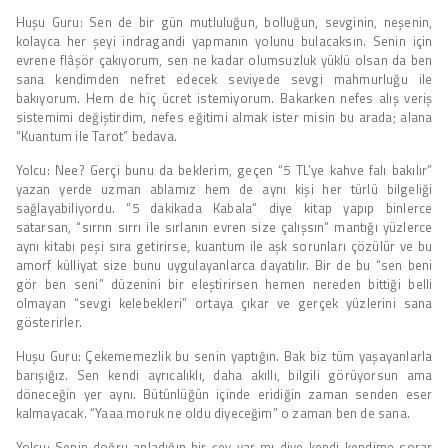
Huşu Guru: Sen de bir gün mutluluğun, bolluğun, sevginin, neşenin,
kolayca her şeyi indragandi yapmanın yolunu bulacaksın. Senin için
evrene flâşör çakıyorum, sen ne kadar olumsuzluk yüklü olsan da ben
sana kendimden nefret edecek seviyede sevgi mahmurluğu ile
bakıyorum. Hem de hiç ücret istemiyorum. Bakarken nefes alış veriş
sistemimi değiştirdim, nefes eğitimi almak ister misin bu arada; alana
“Kuantum ile Tarot” bedava.
Yolcu: Nee? Gerçi bunu da beklerim, geçen “5 TL’ye kahve falı bakılır”
yazan yerde uzman ablamız hem de aynı kişi her türlü bilgeliği
sağlayabiliyordu. “5 dakikada Kabala” diye kitap yapıp binlerce
satarsan, “sırrın sırrı ile sırlanın evren size çalışsın” mantığı yüzlerce
aynı kitabı peşi sıra getirirse, kuantum ile aşk sorunları çözülür ve bu
amorf külliyat size bunu uygulayanlarca dayatılır. Bir de bu “sen beni
gör ben seni” düzenini bir eleştirirsen hemen nereden bittiği belli
olmayan “sevgi kelebekleri” ortaya çıkar ve gerçek yüzlerini sana
gösterirler.
Huşu Guru: Çekememezlik bu senin yaptığın. Bak biz tüm yaşayanlarla
barışığız. Sen kendi ayrıcalıklı, daha akıllı, bilgili görüyorsun ama
döneceğin yer aynı. Bütünlüğün içinde eridiğin zaman senden eser
kalmayacak. “Yaaa moruk ne oldu diyeceğim” o zaman ben de sana.
Yolcu: Senin doğru anladığın bir şey var mı diye kendi kendime sorar