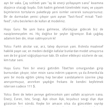
ayrı bir vaka. Çay sohbeti yanı “ay iki enerji yollayayım sana” kıvamına
düşünce olacağı buydu. Eski kadim gelenek tünelindeki inanç ve yaşam
biçimlerinin tortularını paketleyip yeni isimler vererek sunuyorsunuz.
Bir de durmadan yenisi çıkıyor yani aynan “fast-food” misali “fast-
feed”; ruhu beslerken de kullan at modeliniz.
Huşu Guru: Ne yani bana gelmese, üfürükçüye gidecek biz de
nasiplenmeyelim mi. Hiç değilse bir şeyler öğreniyor. Bak çağdaş
adamım ben din, iman satmıyorum ki!
Yolcu: Farklı alıcılar var, arz, talep diyorsun yani. Aslında maalesef
haklılık payın var, en medeni dediğin kafalar bunlardan medet umuyorsa
sen de bir güzel söğüşlüyorsun tabi. Eh ezber etkileyici sözlerin de var,
kim tutar seni.
Huşu Guru: Yeni bir enerji getirdim Tibet’ten omurgandan girip
burnundan çıkıyor, ister misin sana indirim yaparım; ya da Amerika’da
yeni bir moda eğitim çıkmış hep beraber sandalyelerin üzerine çıkıp
anırıyormuşuz, anırırken yaydığın frekans ile kendini keşfetmek
istersen sadece 111 $.
Yolcu: Beni de keten pereye getireceksin yani vallahi acıyorum sana.
Enerji, Evren, İste, Sevgi, Aşk olsun Aşk, koşulsuz sevgi diye diye
gözünün feri söndü. Keşke bir amacın olsa da güncelden sıyrılıp