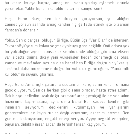
bu kadar kolaya kaçma, amaç onu sana yoldaş eylemek, onunla
yürümektir. Yaktın kendini kül oldun biter mi sanıyorsun?
Huşu Guru: Biter, sen bir ilüzyon görüyorsun, yol aldığını
zannediyorsun aslında amaç kendini hiçliğe feda etmek işte o zaman
Yaradan’a dönersin.
Yolcu: Sen o parçası olduğun Birliğe, Bütünlüğe “Var Olan” de istersen.
Tekrar söylüyorum kolayı seçmek yolcuya göre değildir. Önü arkası yok
bu yolculuğun aynen sonsuzluk sembolünde olduğu gibi ama ekseni
var elbette daima dikey yeni yükselişler hedef, dönemeçli de olsa,
zaman ve mekândan ayrı da olsa hedef hep Birliğe doğru bir yükseliş.
Tekâmül daha mükemmele doğru bir yolculuk gurucuğum. “Yandı bitti
kül oldu” ile suyunu çıkarma.
Huşu Guru: Ama hiçlik çukuruna düştüm bir kere, senin kendin olmana
gıcık oluyorum. Sen de herkes gibi olsana birader, hasta etme adamı.
Bak bir yol belledim uzak doğu-tasavvuf arası; yeniçağ ile de sosladım
huzurumu kaçırmasana, ayna olma bana! Ben sadece kendim gibi
insanları seviyorum dediklerimi kutsamayan ve yanlışlarımı
gösterenlere ise kayıp ruhlar deyip acıyorum; ezberimi bozma. Ben
güncele bakmıyorum, negatif enerji veriyor. Ayyyy negatif enerjiden,
buyuran, didaktik insanlardan da fersah fersah kaçıyorum.