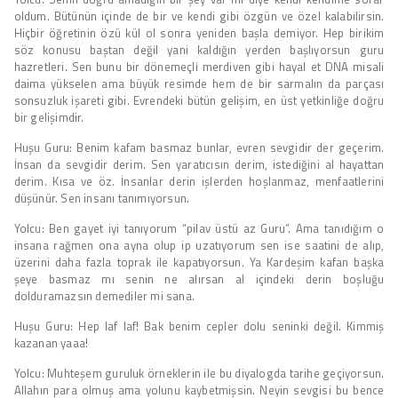
oldum. Bütünün içinde de bir ve kendi gibi özgün ve özel kalabilirsin.
Hiçbir öğretinin özü kül ol sonra yeniden başla demiyor. Hep birikim
söz konusu baştan değil yani kaldığın yerden başlıyorsun guru
hazretleri. Sen bunu bir dönemeçli merdiven gibi hayal et DNA misali
daima yükselen ama büyük resimde hem de bir sarmalın da parçası
sonsuzluk işareti gibi. Evrendeki bütün gelişim, en üst yetkinliğe doğru
bir gelişimdir.
Huşu Guru: Benim kafam basmaz bunlar, evren sevgidir der geçerim.
İnsan da sevgidir derim. Sen yaratıcısın derim, istediğini al hayattan
derim. Kısa ve öz. İnsanlar derin işlerden hoşlanmaz, menfaatlerini
düşünür. Sen insanı tanımıyorsun.
Yolcu: Ben gayet iyi tanıyorum “pilav üstü az Guru”. Ama tanıdığım o
insana rağmen ona ayna olup ip uzatıyorum sen ise saatini de alıp,
üzerini daha fazla toprak ile kapatıyorsun. Ya Kardeşim kafan başka
şeye basmaz mı senin ne alırsan al içindeki derin boşluğu
dolduramazsın demediler mi sana.
Huşu Guru: Hep laf laf! Bak benim cepler dolu seninki değil. Kimmiş
kazanan yaaa!
Yolcu: Muhteşem guruluk örneklerin ile bu diyalogda tarihe geçiyorsun.
Allahın para olmuş ama yolunu kaybetmişsin. Neyin sevgisi bu bence