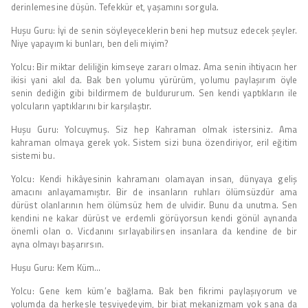
derinlemesine düşün. Tefekkür et, yaşamını sorgula.
Huşu Guru: İyi de senin söyleyeceklerin beni hep mutsuz edecek şeyler.
Niye yapayım ki bunları, ben deli miyim?
Yolcu: Bir miktar deliliğin kimseye zararı olmaz. Ama senin ihtiyacın her
ikisi yani akıl da. Bak ben yolumu yürürüm, yolumu paylaşırım öyle
senin dediğin gibi bildirmem de buldururum. Sen kendi yaptıkların ile
yolcuların yaptıklarını bir karşılaştır.
Huşu Guru: Yolcuymuş. Siz hep Kahraman olmak istersiniz. Ama
kahraman olmaya gerek yok. Sistem sizi buna özendiriyor, eril eğitim
sistemi bu.
Yolcu: Kendi hikâyesinin kahramanı olamayan insan, dünyaya geliş
amacını anlayamamıştır. Bir de insanların ruhları ölümsüzdür ama
dürüst olanlarının hem ölümsüz hem de ulvidir. Bunu da unutma. Sen
kendini ne kakar dürüst ve erdemli görüyorsun kendi gönül aynanda
önemli olan o. Vicdanını sırlayabilirsen insanlara da kendine de bir
ayna olmayı başarırsın.
Huşu Guru: Kem Küm…
Yolcu: Gene kem küm’e bağlama. Bak ben fikrimi paylaşıyorum ve
yolumda da herkesle tesviyedeyim, bir biat mekanizmam yok sana da