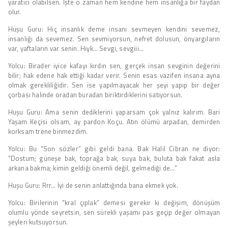
yaratıcı olabilsen. İşte o zaman hem kendine hem insanlığa bir faydan
olur.
Huşu Guru: Hiç insanlık deme insanı sevmeyen kendini sevemez,
insanlığı da sevemez. Sen sevmiyorsun, nefret dolusun, önyargıların
var, yaftaların var senin. Hıyk… Sevgi, sevgiii…
Yolcu: Birader iyice kafayı kırdın sen, gerçek insan sevginin değerini
bilir; hak edene hak ettiği kadar verir. Senin esas vazifen insana ayna
olmak gerekliliğidir. Sen ise yapılmayacak her şeyi yapıp bir değer
çorbası halinde oradan buradan biriktirdiklerini satıyorsun.
Huşu Guru: Ama senin dediklerini yaparsam çok yalnız kalırım. Bari
Yaşam Keçisi olsam, ay pardon Koçu. Atın ölümü arpadan, demirden
korksam trene binmezdim.
Yolcu: Bu “Son sözler” gibi geldi bana. Bak Halil Cibran ne diyor:
“Dostum; güneşe bak, toprağa bak, suya bak, buluta bak fakat asla
arkana bakma; kimin geldiği önemli değil, gelmediği de…”
Huşu Guru: Rrr… İyi de senin anlattığında bana ekmek yok.
Yolcu: Birilerinin “kral çıplak” demesi gerekir ki değişim, dönüşüm
olumlu yönde seyretsin, sen sürekli yaşamı pas geçip değer olmayan
şeyleri kutsuyorsun.