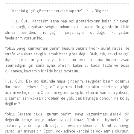
“Kendini güçlü gösteren herkese taparız” Haluk Bilginer
Huşu Guru: Kardeşim sana hep yol gösteriyorum halen bir sevgi
kelebeği, koşulsuz sevgi kumkuması olamadın. Bu gidişle tırtıl bile
olmaz senden. Yeniçağın janjanlayıp sunduğu külliyattan
faydalanmıyorsun hiç.
Yolcu: Sevgi kumkumam benim kusura bakma fiyonk surat ifadesi ile
etrafa koşulsuz sevgi kusmak bana göre değil. “Aşk, aşk, sevgi sevgi”
diye inleyip duruyorsun ya; bu senin tercihin bana bulaşmazsan
istemediğin için sana ayna olmam. Lakin bu kadar fazla ve boşa
kullanınca, kavramın içini de boşaltıyorsun.
Huşu Guru: Bak adı üstünde huşu içindeyim, sevgiden başım dönmüş
durumda. Herkese “hiç ol” diyorum. Hadi bakalım ellerimizi göğe
açalım ve hiç olalım. Olduk mu egonu yakıp kül ettin mi yani sen yoksun,
o zaman sen yoksan problem de yok; bak kaynağa döndün ne kolay
değil mi?
Yolcu: Sersem bakışlı gurum benim, sevgi kazanılması gerekli bir
değerdir kepçe kepçe anlamsız dağıtılmaz. “Çok mu kıymetli” diye
inleme yine en kıymetli değerdir, evrenin eksenidir. Umut ve sevgi
yaradılışın mayasıdır. Egonu yok edince kendini de yok etmiş olursun;