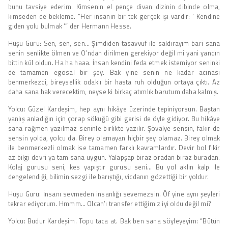
bunu tavsiye ederim. Kimsenin el pençe divan dizinin dibinde olma,
kimseden de bekleme. “Her insanın bir tek gerçek işi vardır: ‘ Kendine
giden yolu bulmak ‘” der Hermann Hesse.
Huşu Guru: Sen, sen, sen… Şimdiden tasavvuf ile saldırayım bari sana
senin senlikte ölmen ve O’ndan dirilmen gerekiyor değil mi yani yandın
bittin kül oldun. Ha ha haaa. İnsan kendini feda etmek istemiyor seninki
de tamamen egosal bir şey. Bak yine senin ne kadar acınası
benmerkezci, bireysellik odaklı bir hasta ruh olduğun ortaya çıktı. Az
daha sana hak verecektim, neyse ki birkaç atımlık barutum daha kalmış.
Yolcu: Güzel Kardeşim, hep aynı hikâye üzerinde tepiniyorsun. Baştan
yanlış anladığın için çorap söküğü gibi gerisi de öyle gidiyor. Bu hikâye
sana rağmen yazılmaz seninle birlikte yazılır. Şövalye sensin, fakir de
sensin yolda, yolcu da. Birey olamayan hiçbir şey olamaz. Birey olmak
ile benmerkezli olmak ise tamamen farklı kavramlardır. Devir bol fikir
az bilgi devri ya tam sana uygun. Yalapşap biraz oradan biraz buradan.
Kolaj gurusu seni, kes yapıştır gurusu seni… Bu yol aklın kalp ile
dengelendiği, bilimin sezgi ile barıştığı, vicdanın gözettiği bir yoldur.
Huşu Guru: İnsanı sevmeden insanlığı sevemezsin. Öf yine aynı şeyleri
tekrar ediyorum. Hmmm… Olcan’ı transfer ettiğimiz iyi oldu değil mi?
Yolcu: Budur Kardeşim. Topu taca at. Bak ben sana söyleyeyim: “Bütün