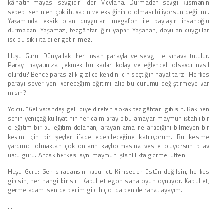
kâinatın mayası sevgidir” der Mevlana. Durmadan sevgi kusmanın
sebebi senin en çok ihtiyacın ve eksiğinin o olması biliyorsun değil mi.
Yaşamında eksik olan duyguları megafon ile paylaşır insanoğlu
durmadan. Yaşamaz, tezgâhtarlığını yapar. Yaşanan, doyulan duygular
ise bu sıklıkta diler getirilmez.
Huşu Guru: Dünyadaki her insan parayla ve sevgi ile sınava tutulur.
Parayı hayatınıza çekmek bu kadar kolay ve eğlenceli olsaydı nasıl
olurdu? Bence parasızlık gizlice kendin için seçtiğin hayat tarzı. Herkes
parayı sever yeni vereceğim eğitimi alıp bu durumu değiştirmeye var
mısın?
Yolcu: “Gel vatandaş gel” diye direten sokak tezgâhtarı gibisin. Bak ben
senin yeniçağ külliyatının her daim arayıp bulamayan maymun iştahlı bir
o eğitim bir bu eğitim dolanan, arayan ama ne aradığını bilmeyen bir
kesim için bir şeyler ifade edebileceğine katılıyorum. Bu kesime
yardımcı olmaktan çok onların kaybolmasına vesile oluyorsun pilav
üstü guru. Ancak herkesi aynı maymun iştahlılıkta görme lütfen.
Huşu Guru: Sen sıradansın kabul et. Kimseden üstün değilsin, herkes
gibisin, her hangi birisin. Kabul et egon sana oyun oynuyor. Kabul et,
germe adamı sen de benim gibi hiç ol da ben de rahatlayayım.
…