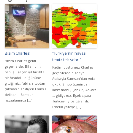
Bizim Charles!
“Türkiye’nin havası
temiz tek şehri”
Bizim Charles geldi
geçenlerde. Bilen bilir,
Kadim dostumuz Charles
hani şu geçen yıl birlikte
geçenlerde bizdeydi.
bir Anadolu düğününe
Arabayla Samsun'dan yola
gittiğimiz, "abi siz toptan
çıktık. Sinop üzerinden
çakmasınız" diyen Fransız
Kastamonu, Çankırı, Ankara
delikanlı. Samsun
... gidiyoruz. Eşek sıpası
havaalanında […]
Türkçeyi iyice öğrendi,
üstelik yöreye […]