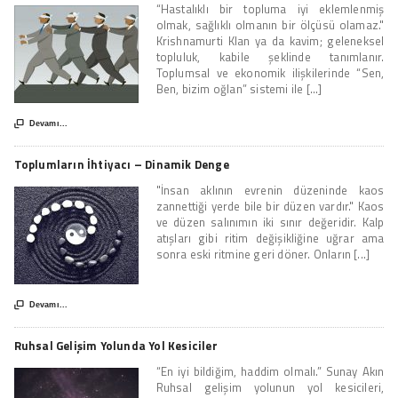
“Hastalıklı bir topluma iyi eklemlenmiş
olmak, sağlıklı olmanın bir ölçüsü olamaz."
Krishnamurti Klan ya da kavim; geleneksel
topluluk, kabile şeklinde tanımlanır.
Toplumsal ve ekonomik ilişkilerinde “Sen,
Ben, bizim oğlan” sistemi ile [...]

Devamı...
Toplumların İhtiyacı – Dinamik Denge
"İnsan aklının evrenin düzeninde kaos
zannettiği yerde bile bir düzen vardır." Kaos
ve düzen salınımın iki sınır değeridir. Kalp
atışları gibi ritim değişikliğine uğrar ama
sonra eski ritmine geri döner. Onların [...]

Devamı...
Ruhsal Gelişim Yolunda Yol Kesiciler
“En iyi bildiğim, haddim olmalı.” Sunay Akın
Ruhsal gelişim yolunun yol kesicileri,