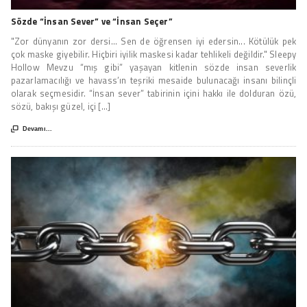
Sözde “İnsan Sever” ve “İnsan Seçer”
"Zor dünyanın zor dersi... Sen de öğrensen iyi edersin... Kötülük pek
çok maske giyebilir. Hiçbiri iyilik maskesi kadar tehlikeli değildir." Sleepy
Hollow Mevzu “mış gibi” yaşayan kitlenin sözde insan severlik
pazarlamacılığı ve havass’ın teşriki mesaide bulunacağı insanı bilinçli
olarak seçmesidir. “İnsan sever” tabirinin içini hakkı ile dolduran özü,
sözü, bakışı güzel, içi [...]

Devamı...