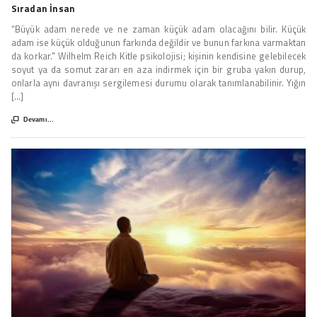
Sıradan İnsan
“Büyük adam nerede ve ne zaman küçük adam olacağını bilir. Küçük
adam ise küçük olduğunun farkında değildir ve bunun farkına varmaktan
da korkar." Wilhelm Reich Kitle psikolojisi; kişinin kendisine gelebilecek
soyut ya da somut zararı en aza indirmek için bir gruba yakın durup,
onlarla aynı davranışı sergilemesi durumu olarak tanımlanabilinir. Yığın
[...]

Devamı...