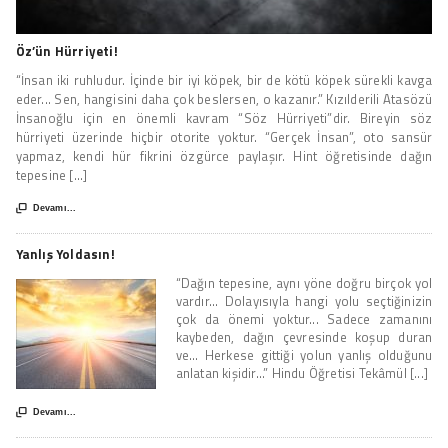
Öz’ün Hürriyeti!
“İnsan iki ruhludur. İçinde bir iyi köpek, bir de kötü köpek sürekli kavga
eder... Sen, hangisini daha çok beslersen, o kazanır.” Kızılderili Atasözü
İnsanoğlu için en önemli kavram “Söz Hürriyeti”dir. Bireyin söz
hürriyeti üzerinde hiçbir otorite yoktur. “Gerçek İnsan”, oto sansür
yapmaz, kendi hür fikrini özgürce paylaşır. Hint öğretisinde dağın
tepesine [...]

Devamı...
Yanlış Yoldasın!
“Dağın tepesine, aynı yöne doğru birçok yol
vardır... Dolayısıyla hangi yolu seçtiğinizin
çok da önemi yoktur... Sadece zamanını
kaybeden, dağın çevresinde koşup duran
ve... Herkese gittiği yolun yanlış olduğunu
anlatan kişidir...” Hindu Öğretisi Tekâmül [...]

Devamı...