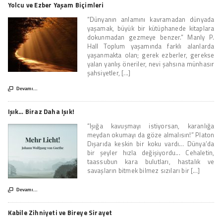
Yolcu ve Ezber Yaşam Biçimleri
“Dünyanın anlamını kavramadan dünyada
yaşamak, büyük bir kütüphanede kitaplara
dokunmadan gezmeye benzer.” Manly P.
Hall Toplum yaşamında farklı alanlarda
yaşanmakta olan; gerek ezberler, gerekse
yalan yanlış öneriler, nevi şahsına münhasır
şahsiyetler, [...]

Devamı...
Işık… Biraz Daha Işık!
“Işığa kavuşmayı istiyorsan, karanlığa
meydan okumayı da göze almalısın!” Platon
Dışarıda keskin bir koku vardı... Dünya’da
bir şeyler hızla değişiyordu... Cehaletin,
taassubun kara bulutları, hastalık ve
savaşların bitmek bilmez sızıları bir [...]

Devamı...
Kabile Zihniyeti ve Bireye Sirayet