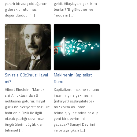
yararlı bir araç olduğunun
geldi. Alkışlayanı çok. Kim
giderek unutulması
bunlar? 'Big Brother' ve
düşündürücü. […]
'modern […]
Sınırsız Gücümüz Hayal
Makinenin Kapitalist
mi?
Ruhu
Albert Einstein, "Mantık
Kapitalizm, makine ruhunu
sizi A noktasından B
insanın içine çekmesini
noktasına götürür. Hayal
(nihayet) sağlayabilecek
gücü ise her yere." sözü ile
mi? Yoksa asi insan
hatırlanır. Fizik ile ilgili
teknolojiyi de arkasına alıp
olarak yaptığı devrimsel
yeni bir devrim mi
öngörülerin büyük kısmı
yapacak? Sanayi Devrimi
bilimsel […]
ile ortaya çıkan […]