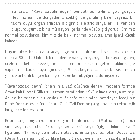
Bu aralar “Kavanozdaki Beyin” benzetmesi aklıma çok geliyor.
Hepimiz aslında dünyadan olabildiğince yalıtılmış birer beyiniz. Bir
takım duyu organlarından aldığımız elektrik sinyalleri ile yeniden
oluşturduğumuz bir simülasyon içerisinde yüzüp gidiyoruz. Kimimiz
normal boyutlarda, kimimiz de belki normal boyutta ama işlevi küçük
kalıyor.
Düşündükçe bana daha acayip geliyor bu durum. İnsan söz konusu
olunca 50 – 100 kiloluk bir bedende yaşayan, yürüyen, konuşan, gülen,
üreten, tüketen, seven, nefret eden bir sistem geliyor aklıma (ne
yapalım bu kadar hayal gücü var). Ancak beyin çıkarılınca bu sistemden
geride anlamlı bir şey kalmıyor. Et ve kemik yığınına dönüşüyor.
“Kavanozdaki beyin” (brain in a vat) düşünce deneyi, modern formda
Amerikalı filozof Gilbert Harman tarafından 1973 yılında ortaya atılmış.
Aslına bakarsanız bu yaklaşım felsefe tarihinden hatırlayabileceğiniz
René Descartes’ın ünlü “Kötü Cin” (Evil Demon) argümanının teknolojik
bir güncellemesi gibi.
Kötü Cin, bugünkü bilimkurgu filmlerindeki (Matrix gibi) bizi
simülasyonda tutan “kötü yapay zeka” veya “çılgın bilim insanı”
figürünün 17. yüzyıldaki felsefi atasıdır. Biraz şüpheci olan Descartes
(Dekart deriz aslında) bu fikre kapıldığında beyne ilişkin biraz daha fazla