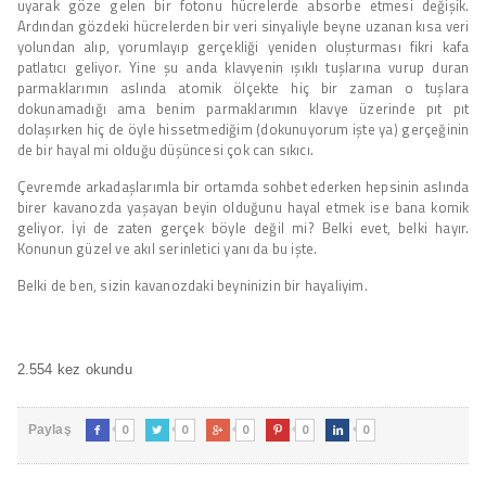
uyarak göze gelen bir fotonu hücrelerde absorbe etmesi değişik.
Ardından gözdeki hücrelerden bir veri sinyaliyle beyne uzanan kısa veri
yolundan alıp, yorumlayıp gerçekliği yeniden oluşturması fikri kafa
patlatıcı geliyor. Yine şu anda klavyenin ışıklı tuşlarına vurup duran
parmaklarımın aslında atomik ölçekte hiç bir zaman o tuşlara
dokunamadığı ama benim parmaklarımın klavye üzerinde pıt pıt
dolaşırken hiç de öyle hissetmediğim (dokunuyorum işte ya) gerçeğinin
de bir hayal mi olduğu düşüncesi çok can sıkıcı.
Çevremde arkadaşlarımla bir ortamda sohbet ederken hepsinin aslında
birer kavanozda yaşayan beyin olduğunu hayal etmek ise bana komik
geliyor. İyi de zaten gerçek böyle değil mi? Belki evet, belki hayır.
Konunun güzel ve akıl serinletici yanı da bu işte.
Belki de ben, sizin kavanozdaki beyninizin bir hayaliyim.
2.554 kez okundu
0
0
0
0
0
Paylaş




