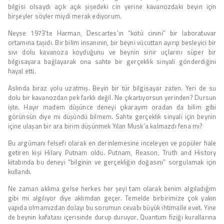
bilgisi olsaydı açık açık şişedeki cin yerine kavanozdaki beyin için
birşeyler söyler miydi merak ediyorum.
Neyse 1973’te Harman, Descartes’ın “kötü cinini” bir laboratuvar
ortamına taşıdı. Bir bilim insanının, bir beyni vücuttan ayırıp besleyici bir
sıvı dolu kavanoza koyduğunu ve beynin sinir uçlarını süper bir
bilgisayara bağlayarak ona sahte bir gerçeklik sinyali gönderdiğini
hayal etti.
Aslında biraz yolu uzatmış. Beyin bir tür bilgisayar zaten. Yeri de su
dolu bir kavanozdan pek farklı değil. Ne çıkartıyorsun yerinden? Dursun
işte. Hayır madem düşünce deneyi çıkarayım oradan da bilim gibi
görünsün diye mi düşündü bilmem. Sahte gerçeklik sinyali için beynin
içine ulaşan bir ara birim düşünmek Yılan Musk’a kalmazdı fena mı?
Bu argümanı felsefi olarak en derinlemesine inceleyen ve popüler hale
getiren kişi Hilary Putnam oldu. Putnam, Reason, Truth and History
kitabında bu deneyi “bilginin ve gerçekliğin doğasını” sorgulamak için
kullandı.
Ne zaman aklıma gelse herkes her şeyi tam olarak benim algıladığım
gibi mi algılıyor diye aklımdan geçer. Temelde birbirimize çok yakın
yapıda olmamızdan dolayı bu sorumun cevabı büyük ihtimalle evet. Yine
de beynin kafatası içerisinde durup duruyor. Quantum fiziği kurallarına