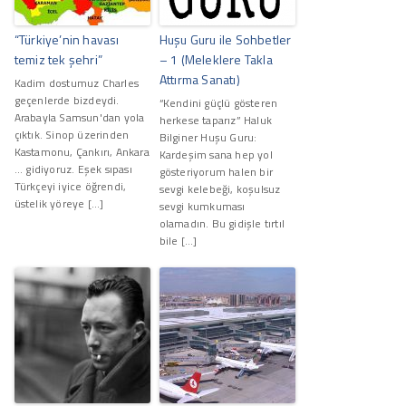
“Türkiye’nin havası
Huşu Guru ile Sohbetler
temiz tek şehri”
– 1 (Meleklere Takla
Attırma Sanatı)
Kadim dostumuz Charles
geçenlerde bizdeydi.
“Kendini güçlü gösteren
Arabayla Samsun'dan yola
herkese taparız” Haluk
çıktık. Sinop üzerinden
Bilginer Huşu Guru:
Kastamonu, Çankırı, Ankara
Kardeşim sana hep yol
... gidiyoruz. Eşek sıpası
gösteriyorum halen bir
Türkçeyi iyice öğrendi,
sevgi kelebeği, koşulsuz
üstelik yöreye […]
sevgi kumkuması
olamadın. Bu gidişle tırtıl
bile […]