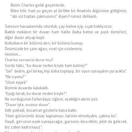
Bizim Charles geldi geçenlerde.
Bilen bilir, hani şu geçen yıl birlikte bir Anadolu düğününe gittiğimiz,
“abi siz toptan çakmasınız” diyen Fransız delikanlı.
Samsun havaalanında oturduk, çay-kahve içip, uçak bekliyoruz.
Baktık mekânın bir duvarı ham halde (kaba beton ve paslı demirler),
diğer duvar ahşap kaplı.
Koltukların bir bölümü deri, bir bölümü kumaş.
Önümüzde bir çam ağacı, noel için süslenmiş.
Hımmm…
Charles serserisi durur mu?
Sordu tabii, “bu duvar neden böyle ham kalmış?”
“Gel” dedim, gel birkaç kişi daha toplayıp, bir oyun oynayalım şuracıkta”.
“Ne oyunu?”
“Uzun eşşek”
Bizimki duvarda kalakaldı.
“Eşeği bırak, bu duvar neden böyle?”.
Ne sorduğunun farkındayız oğlum, eşekliğin alemi yok.
“Duvar işte, sıvasız duvar”.
Gitti yokladı, kocaman gözlerle bana baktı.
“Ham görünümlü duvar kaplaması, tahmin etmeliydim, çakma bu”.
Haydi, gel uzun eşek oynayacağız, garsonu ikna ettim, pilot da gelecek,
biz zaten kadroluyuz”.