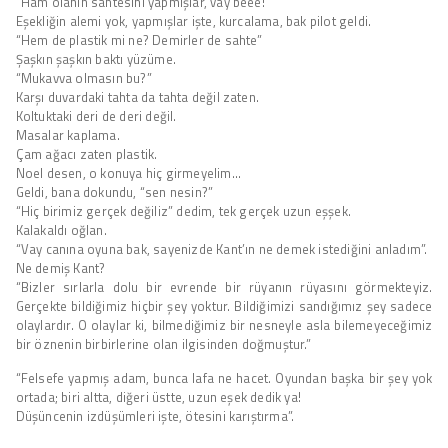
“Ham olanın sahtesini yapmışlar, vay beee!”
Eşekliğin alemi yok, yapmışlar işte, kurcalama, bak pilot geldi.
“Hem de plastik mi ne? Demirler de sahte”
Şaşkın şaşkın baktı yüzüme.
“Mukavva olmasın bu?”
Karşı duvardaki tahta da tahta değil zaten.
Koltuktaki deri de deri değil.
Masalar kaplama.
Çam ağacı zaten plastik.
Noel desen, o konuya hiç girmeyelim…
Geldi, bana dokundu, “sen nesin?”
“Hiç birimiz gerçek değiliz” dedim, tek gerçek uzun eşşek.
Kalakaldı oğlan.
“Vay canına oyuna bak, sayenizde Kant’ın ne demek istediğini anladım”.
Ne demiş Kant?
“Bizler sırlarla dolu bir evrende bir rüyanın rüyasını görmekteyiz.
Gerçekte bildiğimiz hiçbir şey yoktur. Bildiğimizi sandığımız şey sadece
olaylardır. O olaylar ki, bilmediğimiz bir nesneyle asla bilemeyeceğimiz
bir öznenin birbirlerine olan ilgisinden doğmuştur.”
“Felsefe yapmış adam, bunca lafa ne hacet. Oyundan başka bir şey yok
ortada; biri altta, diğeri üstte, uzun eşek dedik ya!
Düşüncenin izdüşümleri işte, ötesini karıştırma”.