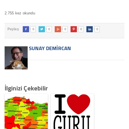
2.755 kez okundu
0
0
0
0
0
Paylaş





SUNAY DEMIRCAN
İlginizi Çekebilir