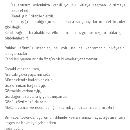
Bu sonsuz yolculukta kendi yolunu, kitleye rağmen yürümeye
cesaret edenler,
“Kendi gibi” olabilenlerdir.
Kendi ışığı olmadığı için kalabalıklara karışmayı bir marifet bilenler
gibi değil.
Kendi ışığı ile kalabalıklara etki eden tüm özgür ve özgün ruhlar gibi
olabilenlerdir!
Ruhları sönmüş insanlar, ne yolu ne de kahramanın hikâyesini
anlayamazlar!
Kendileri yaşamlarında özgün bir hikâyeler yazamazlar!
Oysaki yapılacak şey,
Araftaki güya yaşamımızda,
Mücadelemiz kadar var olup,
Gözlerimizin bağını açıp,
Görmekle yetinmeyip,
Gördüğümüzü daha iyiye dönüştürüp,
Gönül gözümüzü de açıp…
Mekân, zaman ve nedenselliğin kozmik yumurtasını da kırmaktır!
Bir kaos topunda, uçurumun dibinde kavranılamaz hayat ağacının ters
imgesine bakmaya çabalarken…
Işığa doğru,