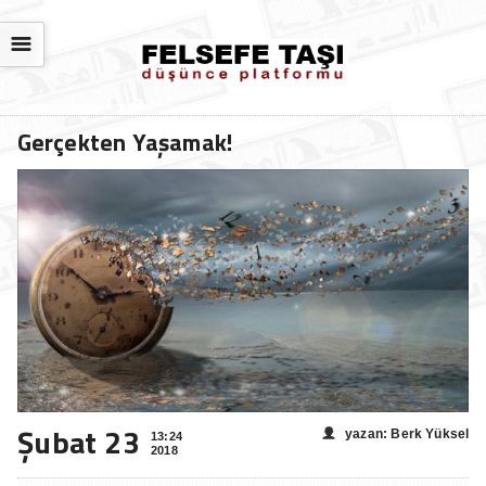
☰
Gerçekten Yaşamak!
Şubat 23
yazan: Berk Yüksel
13:24
2018