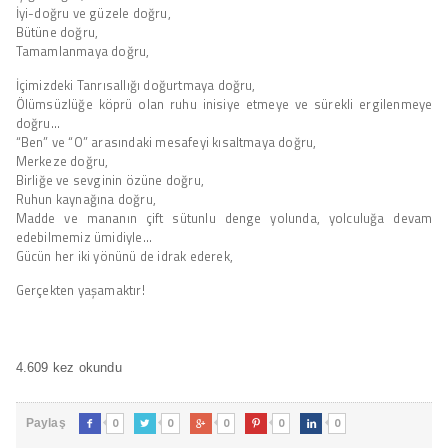
İyi-doğru ve güzele doğru,
Bütüne doğru,
Tamamlanmaya doğru,
İçimizdeki Tanrısallığı doğurtmaya doğru,
Ölümsüzlüğe köprü olan ruhu inisiye etmeye ve sürekli ergilenmeye
doğru…
“Ben” ve “O” arasındaki mesafeyi kısaltmaya doğru,
Merkeze doğru,
Birliğe ve sevginin özüne doğru,
Ruhun kaynağına doğru,
Madde ve mananın çift sütunlu denge yolunda, yolculuğa devam
edebilmemiz ümidiyle…
Gücün her iki yönünü de idrak ederek,
Gerçekten yaşamaktır!
4.609 kez okundu
0
0
0
0
0
Paylaş




