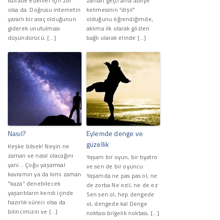
istifade edenler için zor
zaman geçti ama adliye
olsa da. Doğrusu internetin
kelimesinin “dişil”
yararlı bir araç olduğunun
olduğunu öğrendiğimde,
giderek unutulması
aklıma ilk olarak gözleri
düşündürücü. […]
bağlı olarak elinde […]
Nasıl?
Eylemde denge ve
güzellik
Keşke bilsek! Neyin ne
zaman ve nasıl olacağını
Yaşam bir oyun, bir tiyatro
yani... Çoğu yaşamsal
ve sen de bir oyuncu
kavramın ya da kimi zaman
Yaşamda ne pas pas ol, ne
"kaza" denebilecek
de zorba Ne ezil, ne de ez
yaşantıların kendi içinde
Sen sen ol, hep dengede
hazırlık süreci olsa da
ol, dengede kal Denge
bilincimizin ve […]
noktası bilgelik noktası, […]