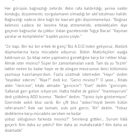
Her görüşün bağnazlığı zehirdir. Aklın rafa kaldırıldığı, yerine naklin
konduğu, düşünmenin, sorgulamanın olmadığı bir akıl tutulması halidir.
Bağnazlığı sadece dine bağlı bir kavram gibi düşünmemeliyiz. “Bağnaz
kelimesi sadece bir kesime hitap etmemelidir, entelektüelim diye
geçinen bağnazlar da çoktur. Vatan gazetesinde Tuğçe Baran’ “Kaşınan
yaralar ve kompleksler” başlıklı yazısı şöyle:”
“Zır kapı. Biri kız biri erkek iki genç:”Biz A.D.D.’inden geliyoruz. Atatürk
düşmanlarına karşı mücadele ediyoruz. Bütün Atatürkçüleri ayağa
kaldırıyoruz. Şu kitap neler yapmamız gerektiğine karşı bir rehber kitap.
Almak ister misiniz? Süper bir zamanlamaları vardı. Tam da şu “bizim”
laikler neden bu kadar haşin ve de alıngan mevzuunun ikinci bölümünü
yazmaya hazırlanıyordum. Fazla uzatmak istemedim “Hayır” dedim
“teşekkür ederim.” “Niye?” dedi kız. “Gerici misiniz?” O yeee… Kitabı
aldın “ilericisin”, kitabı almadın “gericisin”! “Evet” dedim “gericiyim.
Saltanat geri gelsin istiyorum. Hatta hilafet de gelsin” “İnanmıyorum”
dedi çokbilmiş ADD kızımız. “Neden” dedim. “Tipiniz öyle göstermiyor.”
Üzerimde askılı bluz vardı. Bir çift bluz “askısı”mıydı benim bütün
referansım? Askı var tamam, askı yok gerici. “Ah” dedim. “Yobaz
dediklerine karşı mücadele verirken ne kadar
yobaz olduğunun farkında mısınız?” Sinirlenip gittiler… Sorum hâlâ
geçerli: Kim daha az şekilci? Kim daha az muhafazakâr? Kim daha az
dogmatik.”