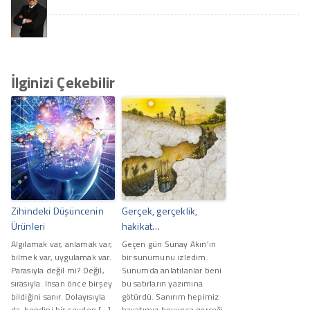
İlginizi Çekebilir
Zihindeki Düşüncenin
Gerçek, gerçeklik,
Ürünleri
hakikat…
Algılamak var, anlamak var,
Geçen gün Sunay Akın’ın
bilmek var, uygulamak var.
bir sunumunu izledim.
Parasıyla değil mi? Değil,
Sunumda anlatılanlar beni
sırasıyla. Insan önce birşey
bu satırların yazımına
bildiğini sanır. Dolayısıyla
götürdü. Sanırım hepimiz
da, kendini bir şeyden […]
hayatımız boyunca gerçeği