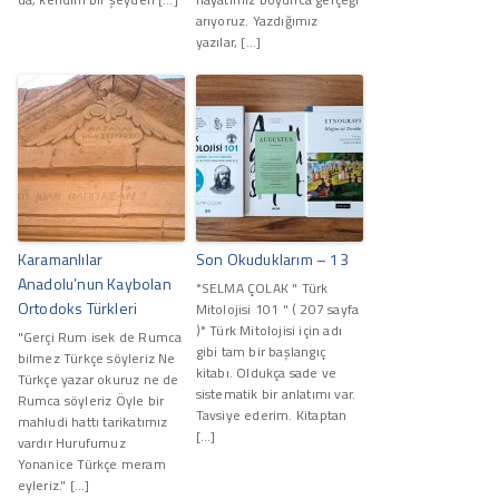
arıyoruz. Yazdığımız
yazılar, […]
Karamanlılar
Son Okuduklarım – 13
Anadolu’nun Kaybolan
*SELMA ÇOLAK " Türk
Ortodoks Türkleri
Mitolojisi 101 " ( 207 sayfa
)* Türk Mitolojisi için adı
"Gerçi Rum isek de Rumca
gibi tam bir başlangıç
bilmez Türkçe söyleriz Ne
kitabı. Oldukça sade ve
Türkçe yazar okuruz ne de
sistematik bir anlatımı var.
Rumca söyleriz Öyle bir
Tavsiye ederim. Kitaptan
mahludi hattı tarikatımız
[…]
vardır Hurufumuz
Yonanice Türkçe meram
eyleriz." […]