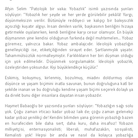
Afşin Selim “Patolojik bir vaka: Yobazlık” isimli yazısında şunları
söylüyor: “Yobazlık her şeyde ve her yerde görülebilir pekâlâ! Yargı,
düşünmeksizin verilir. Bütünüyle reddiyeci ve kalıpçı bir bakışsızlık
açısızlığı kuşatır algıyı. İnsan denilen varlık, başkasının benliğini hizaya
getirmekle oyalanırken, kendi benliğine karşı cesur olamıyor. En büyük
düşmanının yine kendisi olduğunun farkında değil muhtemelen… Yobaz
göremez, yalnızca bakar. Yobaz ambalajcıdır. İdeolojik yobazlığın
genelleyiciliği ise, etiketçiliğinden sirayet eder. Şartlanmışlık yaşatır.
Tahammülsüzlük normalleşmiştir. Farklılıkların her biri düşman olduğu
için yok edilmelidir. Düşünmek sorgulamaktır. İdeolojik yobazlık,
özeleştiriden yoksundur. Kişi büyüklendikçe küçülür.”
Eskimiş, kokuşmuş, kirlenmiş, bozulmuş, miadını doldurmuş olan
düşünce ve yaşam biçimini inatla savunan, bunun doğruluğuna katî bir
şekilde inanan ve bu doğruluğu kendine yaşam biçimi seçerek dolaylı ya
da direkt bunu diğer insanlara dayatan insan yobazdır.
Haşmet Babaoğlu bir yazısında şunları söylüyor: “Yobazlığın sağı solu
yok. Çoğu zaman irticacı kadar yobaz laik de; çoğu zaman gelenekçi
kadar yobaz yenilikçi de! Kendini bilimden yana görenin yobazlığı bazen
en hurafeciden bile daha sert, daha kuru, daha insafsız! Yobazın
milliyetçisi, enternasyonalisti; liberali, muhafazakârı, sosyalisti,
Kemalisti yok! Hepsi bir anda ve nasıl da kolayca yobazlığa