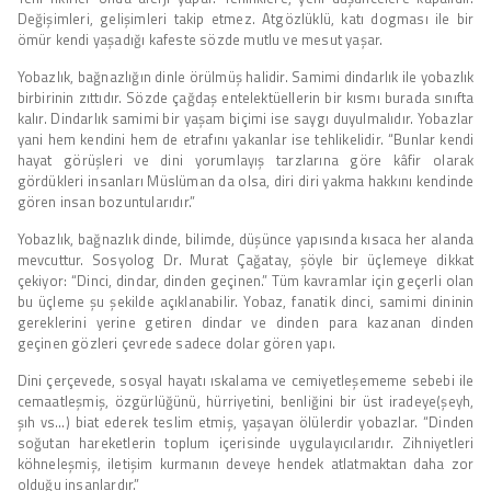
Değişimleri, gelişimleri takip etmez. Atgözlüklü, katı dogması ile bir
ömür kendi yaşadığı kafeste sözde mutlu ve mesut yaşar.
Yobazlık, bağnazlığın dinle örülmüş halidir. Samimi dindarlık ile yobazlık
birbirinin zıttıdır. Sözde çağdaş entelektüellerin bir kısmı burada sınıfta
kalır. Dindarlık samimi bir yaşam biçimi ise saygı duyulmalıdır. Yobazlar
yani hem kendini hem de etrafını yakanlar ise tehlikelidir. “Bunlar kendi
hayat görüşleri ve dini yorumlayış tarzlarına göre kâfir olarak
gördükleri insanları Müslüman da olsa, diri diri yakma hakkını kendinde
gören insan bozuntularıdır.”
Yobazlık, bağnazlık dinde, bilimde, düşünce yapısında kısaca her alanda
mevcuttur. Sosyolog Dr. Murat Çağatay, şöyle bir üçlemeye dikkat
çekiyor: “Dinci, dindar, dinden geçinen.” Tüm kavramlar için geçerli olan
bu üçleme şu şekilde açıklanabilir. Yobaz, fanatik dinci, samimi dininin
gereklerini yerine getiren dindar ve dinden para kazanan dinden
geçinen gözleri çevrede sadece dolar gören yapı.
Dini çerçevede, sosyal hayatı ıskalama ve cemiyetleşememe sebebi ile
cemaatleşmiş, özgürlüğünü, hürriyetini, benliğini bir üst iradeye(şeyh,
şıh vs…) biat ederek teslim etmiş, yaşayan ölülerdir yobazlar. “Dinden
soğutan hareketlerin toplum içerisinde uygulayıcılarıdır. Zihniyetleri
köhneleşmiş, iletişim kurmanın deveye hendek atlatmaktan daha zor
olduğu insanlardır.”