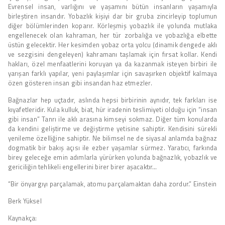
Evrensel insan, varlığını ve yaşamını bütün insanların yaşamıyla
birleştiren insandır. Yobazlık kişiyi dar bir gruba zincirleyip toplumun
diğer bölümlerinden koparır. Körleşmiş yobazlık ile yolunda mutlaka
engellenecek olan kahraman, her tür zorbalığa ve yobazlığa elbette
üstün gelecektir. Her kesimden yobaz orta yolcu (dinamik dengede aklı
ve sezgisini dengeleyen) kahramanı taşlamak için fırsat kollar. Kendi
hakları, özel menfaatlerini koruyan ya da kazanmak isteyen birbiri ile
yarışan farklı yapılar, yeni paylaşımlar için savaşırken objektif kalmaya
özen gösteren insan gibi insandan haz etmezler.
Bağnazlar hep uçtadır, aslında hepsi birbirinin aynıdır, tek farkları ise
kıyafetleridir. Kula kulluk, biat, hür iradenin teslimiyeti olduğu için “insan
gibi insan” Tanrı ile aklı arasına kimseyi sokmaz. Diğer tüm konularda
da kendini geliştirme ve değiştirme yetisine sahiptir. Kendisini sürekli
yenileme özelliğine sahiptir. Ne bilimsel ne de siyasal anlamda bağnaz
dogmatik bir bakış açısı ile ezber yaşamlar sürmez. Yaratıcı, farkında
birey geleceğe emin adımlarla yürürken yolunda bağnazlık, yobazlık ve
gericiliğin tehlikeli engellerini birer birer aşacaktır…
“Bir önyargıyı parçalamak, atomu parçalamaktan daha zordur.” Einstein
Berk Yüksel
Kaynakça: