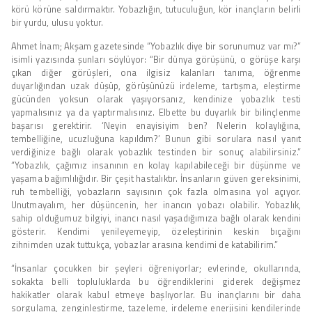
körü körüne saldırmaktır. Yobazlığın, tutuculuğun, kör inançların belirli
bir yurdu, ulusu yoktur.
Ahmet İnam; Akşam gazetesinde “Yobazlık diye bir sorunumuz var mı?”
isimli yazısında şunları söylüyor: “Bir dünya görüşünü, o görüşe karşı
çıkan diğer görüşleri, ona ilgisiz kalanları tanıma, öğrenme
duyarlığından uzak düşüp, görüşünüzü irdeleme, tartışma, eleştirme
gücünden yoksun olarak yaşıyorsanız, kendinize yobazlık testi
yapmalısınız ya da yaptırmalısınız. Elbette bu duyarlık bir bilinçlenme
başarısı gerektirir. ‘Neyin enayisiyim ben? Nelerin kolaylığına,
tembelliğine, ucuzluğuna kapıldım?’ Bunun gibi sorulara nasıl yanıt
verdiğinize bağlı olarak yobazlık testinden bir sonuç alabilirsiniz.”
“Yobazlık, çağımız insanının en kolay kapılabileceği bir düşünme ve
yaşama bağımlılığıdır. Bir çeşit hastalıktır. İnsanların güven gereksinimi,
ruh tembelliği, yobazların sayısının çok fazla olmasına yol açıyor.
Unutmayalım, her düşüncenin, her inancın yobazı olabilir. Yobazlık,
sahip olduğumuz bilgiyi, inancı nasıl yaşadığımıza bağlı olarak kendini
gösterir. Kendimi yenileyemeyip, özeleştirinin keskin bıçağını
zihnimden uzak tuttukça, yobazlar arasına kendimi de katabilirim.”
“İnsanlar çocukken bir şeyleri öğreniyorlar; evlerinde, okullarında,
sokakta belli topluluklarda bu öğrendiklerini giderek değişmez
hakikatler olarak kabul etmeye başlıyorlar. Bu inançlarını bir daha
sorgulama, zenginleştirme, tazeleme, irdeleme enerjisini kendilerinde