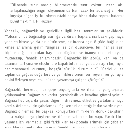
“Bilinende sınır vardır, bilinmeyende sınır yoktur. İnsan aklı
anlaşılmazlığın engin okyanusunda barınacak bir ada sağlar. Her
kuşağa düşen iş, bu okyanustaki adaya biraz daha toprak katarak
büyütmektir.” T. H. Huxley
Yobazlık, bağnazlık ve gericilikle ilgili bazı tanımlar şu şekildedir:
“Yobaz; dinde bağnazlığı aşırılığa vardıran, başkalarına baskı yapmaya
yönelen kimse ya da bir düşünceye, bir inanca aşırı ölçüde bağlı olan
kimse anlamına gelir.” “Bağnaz ise bir düşünceye, bir inanışa aşırı
ölçüde bağlanıp ondan başka bir düşünce ve inanışı kabul etmeyen,
mutaassıp, fanatik anlamındadır. Bağnazlık bir görüş, kanı ya da
tutumun tartışma ve eleştirilere kapalı tutulması ya da en aşırı biçimiyle
benimsenmesi durumu, hoşgörüsüzlük durumudur.” “Gericilik ise
toplumda çağdaş değerlere ve yeniliklere önem vermeyen, her yönüyle
eskiyi özleyen veya eski düzeni yaşamaya çalışan görüştür.”
Bağnazlık; herkese, her şeye önyargılarla ve itina ile yargılayarak
yaklaşmaktır. Bağnaz bir korku içersindedir ve kendine güveni yoktur.
Bağnaz hep uçlarda yaşar. Diğerini dinlemez, etiket ve yaftalama huyu
vardır. Anlamak için çabalamaz. Kişi kendini anlattığı kadar vardır oysa.
Bağnaz dinlemez, bir başkası konuşurken mimiklerin, donuk bakışların
hatta vahşi karşı çıkışların ve öfkenin vatanıdır bu yapı. Farklı fikre
yaşama izni vermediği gibi farklılıkları tek potada eritmek için çabalar.
Yeni fikirler onda alerji yapar. Yeniliklere, yeni düşüncelere kapalıdır.