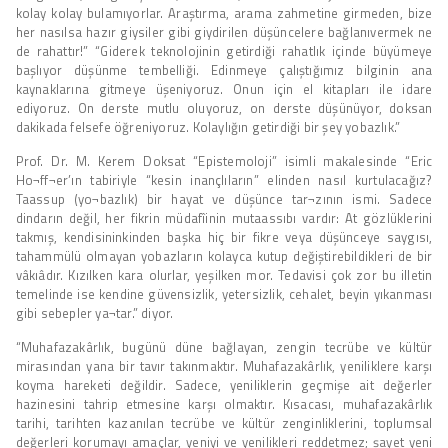
kolay kolay bulamıyorlar. Araştırma, arama zahmetine girmeden, bize
her nasılsa hazır giysiler gibi giydirilen düşüncelere bağlanıvermek ne
de rahattır!” “Giderek teknolojinin getirdiği rahatlık içinde büyümeye
başlıyor düşünme tembelliği. Edinmeye çalıştığımız bilginin ana
kaynaklarına gitmeye üşeniyoruz. Onun için el kitapları ile idare
ediyoruz. On derste mutlu oluyoruz, on derste düşünüyor, doksan
dakikada felsefe öğreniyoruz. Kolaylığın getirdiği bir şey yobazlık.”
Prof. Dr. M. Kerem Doksat “Epistemoloji” isimli makalesinde “Eric
Ho¬ff¬er’ın tabiriyle “kesin inançlıların” elinden nasıl kurtulacağız?
Taassup (yo¬bazlık) bir hayat ve düşünce tar¬zının ismi. Sadece
dindarın değil, her fikrin müdafîinin mutaassıbı vardır: At gözlüklerini
takmış, kendisininkinden başka hiç bir fikre veya düşünceye saygısı,
tahammülü olmayan yobazların kolayca kutup değiştirebildikleri de bir
vâkıâdır. Kızılken kara olurlar, yeşilken mor. Tedavisi çok zor bu illetin
temelinde ise kendine güvensizlik, yetersizlik, cehalet, beyin yıkanması
gibi sebepler ya¬tar.” diyor.
“Muhafazakârlık, bugünü düne bağlayan, zengin tecrübe ve kültür
mirasından yana bir tavır takınmaktır. Muhafazakârlık, yeniliklere karşı
koyma hareketi değildir. Sadece, yeniliklerin geçmişe ait değerler
hazinesini tahrip etmesine karşı olmaktır. Kısacası, muhafazakârlık
tarihi, tarihten kazanılan tecrübe ve kültür zenginliklerini, toplumsal
değerleri korumayı amaçlar, yeniyi ve yenilikleri reddetmez; şayet yeni