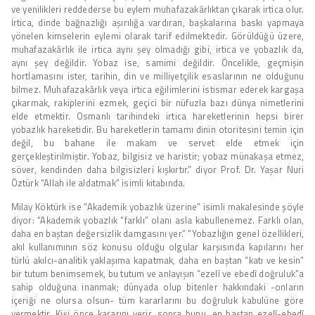
ve yenilikleri reddederse bu eylem muhafazakârlıktan çıkarak irtica olur.
İrtica, dinde bağnazlığı aşırılığa vardıran, başkalarına baskı yapmaya
yönelen kimselerin eylemi olarak tarif edilmektedir. Görüldüğü üzere,
muhafazakârlık ile irtica aynı şey olmadığı gibi, irtica ve yobazlık da,
aynı şey değildir. Yobaz ise, samimi değildir. Öncelikle, geçmişin
hortlamasını ister, tarihin, din ve milliyetçilik esaslarının ne olduğunu
bilmez. Muhafazakârlık veya irtica eğilimlerini istismar ederek kargaşa
çıkarmak, rakiplerini ezmek, geçici bir nüfuzla bazı dünya nimetlerini
elde etmektir. Osmanlı tarihindeki irtica hareketlerinin hepsi birer
yobazlık hareketidir. Bu hareketlerin tamamı dinin otoritesini temin için
değil, bu bahane ile makam ve servet elde etmek için
gerçekleştirilmiştir. Yobaz, bilgisiz ve haristir; yobaz münakaşa etmez,
söver, kendinden daha bilgisizleri kışkırtır.” diyor Prof. Dr. Yaşar Nuri
Öztürk “Allah ile aldatmak” isimli kitabında.
Milay Köktürk ise “Akademik yobazlık üzerine” isimli makalesinde şöyle
diyor: “Akademik yobazlık “farklı” olanı asla kabullenemez. Farklı olan,
daha en baştan değersizlik damgasını yer.” “Yobazlığın genel özellikleri,
akıl kullanımının söz konusu olduğu olgular karşısında kapılarını her
türlü akılcı-analitik yaklaşıma kapatmak, daha en baştan “katı ve kesin”
bir tutum benimsemek, bu tutum ve anlayışın “ezelî ve ebedî doğruluk”a
sahip olduğuna inanmak; dünyada olup bitenler hakkındaki -onların
içeriği ne olursa olsun- tüm kararlarını bu doğruluk kabulüne göre
vermektir. Kişi önce kararını verir, sonra bunu, en baştan ezelî-ebedî