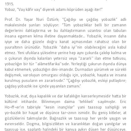
1915.
Yobaz, “Vay kâfir vay” diyerek adamı köprüden aşağı iter!”
Prof. Dr. Yaşar Nuri Öztürk; “Çağdışı ve çağdaş yobazlık” adlı
makalesinde şunları söylüyor: “Tüm yobazlıklar belli bir zamanın
değerlerini ilahlaştırma ve bu ilahlaştırmanın uzantısı olan tabuları
insana egemen kılma illetine dayanmaktadır… Yobazlık, insanın daha
iyiye ve daha güzele doğru kanat açmasından rahatsız olan bir
şuuraltının ürünüdür. Yobazlık ‘‘daha iyi’’nin olabileceğini asla kabul
etmez. Yeni ufuklara yükselme yerine hep aynı çukurda çakılıp kalma ve
o çukurun dışında kalanları yetersiz veya ‘‘zararlı’’ ilan etme tutkusu,
yobazlığın bir tür ‘‘alâmetifarika’’sıdır. Yerleştiği çukurun dışında dünya
kabul etmemek, yobazlığın dini-imanıdır. Durmadan yürümek ve sürekli
değişmek, varoluşun omurgası olduğu için, yobazlık, hayata ve insana
kurulmuş pusuların en zararlısıdır.” “Çağdışı yobazlık, eskiyi putlaştırır;
çağdaş yobazlık ise içinde yaşanılan zamanı.”
Yobazlık, inat, dışa kapalılık ve dar kafalılığın kanserleşmesidir hatta bir
kültürel intihardır. Bilinmeyen daima ‘tehlikeli’ sayılmıştır. Eric
Ho¬ff¬er’ın tabiriyle “kesin inançlılar” yani taassup sahipliği ve
yo¬bazlık bir hayat ve düşünce tar¬zının ismidir. Bu geniş kitleler, at
gözlüklerini takmışlardır. Bağnazlık ve taassup her yerde yaygın ve
evrenseldir. Dogma, bilgisizlikten ve karanlıktan doğan yanılgılar ve
taassup ise, saplantı halindeki bir kanıya aykırı düşen her düşünceye,