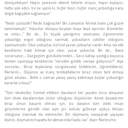
dönüşebiliyor! Hepsi çevresini dikenli tellerle örüyor, hepsi dışlayıcı,
hatta yok edici. Ve ne yazık ki, hiçbir teori, hiçbir inanç yobazlığa karşı
doğal bağışıklık sağlamıyor.”
“Nedir yobazlık? Nedir bağnazlık? Bir zamanlar Ahmet İnam çok güzel
tanımlamıştı:” Yobazlar dünyayı boydan boya ikiye ayırırlar. Bizimkiler
ve onlar…” Bir de… En büyük yanılgımız okumanın, öğrenmenin
yobazlığa engel olduğunu sanmak, yobazların cahiller olduğunu
sanmamızdır. Okur yobazlar, bol bol yazan yobazlar vardır. Ama sürekli
kendilerini haklı kılmak için okur, yazar yobazlar. Bir de… Bana
sorarsanız… Vazgeçtim gündüzlerinden… Gece kafayı yastığa koyunca
hemen uyumayıp kendilerine “nereden geldik, nereye gidiyoruz?” diye
sorsalar… Biraz kuşkulanıp sorgulasalar bildiklerini, öğrendiklerini,
fikirlerini… Düşünce ve inanç tembelliklerini biraz olsun terk etmeyi
göze alsalar… Belki o zaman yavaş yavaş kalkmaya başlar yobazlığın
karanlık örtüsü!”
“Tüm idealistler, hizmet ettikleri davaların her şeyden önce dünyanın
tüm öteki davalarından üstün olduğunu düşünürler. Kendi davalarının
biraz olsun başarılı olması için, bu davanın tüm öteki insan
girişimlerine gerekli olan aynı pis kokulu gübreye açıkça ihtiyacı
olduğuna inanmak da istemezler. Bir düşmanla savaşarak yaşayan
kişinin, düşmanını hayatta bırakmasında fayda var.” diyor Nietzsche.