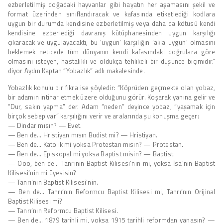
ezberletilmiş doğadaki hayvanlar gibi hayatın her aşamasını şekil ve
format üzerinden sınıflandıracak ve kafasında etiketlediği kodlara
uygun bir durumda kendisine ezberletilmiş veya daha da kötüsü kendi
kendisine ezberlediği davranış kütüphanesinden uygun karşılığı
çıkaracak ve uygulayacaktı, bu ‘uygun’ karşılığın ‘akla uygun’ olmasını
beklemek neticede tüm dünyanın kendi kafasındaki doğrulara göre
olmasını isteyen, hastalıklı ve oldukça tehlikeli bir düşünce biçimidir.”
diyor Aydın Kaptan “Yobazlık” adlı makalesinde.
Yobazlık konulu bir fıkra ise şöyledir: “Köprüden geçmekte olan yobaz,
bir adamın intihar etmek üzere olduğunu görür. Koşarak yanına gelir ve
“Dur, sakın yapma” der. Adam “neden” deyince yobaz, “yaşamak için
birçok sebep var” karşılığını verir ve aralarında şu konuşma geçer:
— Dindar mısın? — Evet.
— Ben de… Hristiyan mısın Budist mi? — Hristiyan.
— Ben de… Katolik mi yoksa Protestan mısın? — Protestan.
— Ben de… Episkopal mi yoksa Baptist misin? — Baptist.
— Ooo, ben de… Tanrının Baptist Kilisesi’nin mi, yoksa İsa’nın Baptist
Kilisesi’nin mi üyesisin?
— Tanrı’nın Baptist Kilisesi’nin.
— Ben de… Tanrı’nın Reformcu Baptist Kilisesi mi, Tanrı’nın Orijinal
Baptist Kilisesi mi?
— Tanrı’nın Reformcu Baptist Kilisesi.
— Ben de… 1879 tarihli mi, yoksa 1915 tarihli reformdan yanasın? —