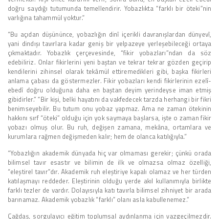
doğru saydığı tutumunda temellendirir. Yobazlıkta “farklı bir öteki”nin
varlığına tahammül yoktur.”
“Bu açıdan düşününce, yobazlığın dinî içerikli davranışlardan dünyevî,
yani dindışı tavırlara kadar geniş bir yelpazeye yerleşebileceği ortaya
çıkmaktadır. Yobazlık çerçevesinde, “fikir yobazları”ndan da söz
edebiliriz. Onlar fikirlerini yeni baştan ve tekrar tekrar gözden geçirip
kendilerini zihinsel olarak tekâmül ettiremedikleri gibi, başka fikirleri
anlama çabası da göstermezler. Fikir yobazları kendi fikirlerinin ezelî-
ebedî doğru olduğuna daha en baştan deyim yerindeyse iman etmiş
gibidirler.” “Bir kişi, belki hayatını da vakfedecek tarzda herhangi bir fikri
benimseyebilir. Bu tutum onu yobaz yapmaz. Ama ne zaman ötekinin
hakkını sırf “öteki” olduğu için yok saymaya başlarsa, işte o zaman fikir
yobazı olmuş olur. Bu ruh, değişen zamana, mekâna, ortamlara ve
kurumlara rağmen değişmeden kalır; hem de olanca katılığıyla.”
“Yobazlığın akademik dünyada hiç var olmaması gerekir; çünkü orada
bilimsel tavır esastır ve bilimin de ilk ve olmazsa olmaz özelliği,
“eleştirel tavır”dır. Akademik ruh eleştiriye kapalı olamaz ve her türden
katılaşmayı reddeder. Eleştirinin olduğu yerde akıl kullanımıyla birlikte
farklı tezler de vardır. Dolayısıyla katı tavırla bilimsel zihniyet bir arada
barınamaz. Akademik yobazlık “farklı” olanı asla kabullenemez.”
Çağdaş, sorgulayıcı eğitim toplumsal aydınlanma için vazgeçilmezdir.