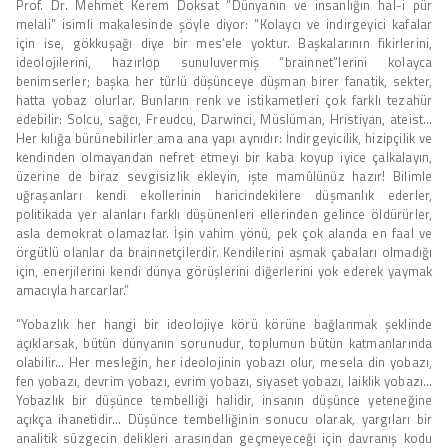
Prof. Dr. Mehmet Kerem Doksat “Dünyanın ve insanlığın hal-i pür
melali” isimli makalesinde şöyle diyor: “Kolaycı ve indirgeyici kafalar
için ise, gökkuşağı diye bir mes’ele yoktur. Başkalarının fikirlerini,
ideolojilerini, hazırlop sunuluvermiş “brainnet”lerini kolayca
benimserler; başka her türlü düşünceye düşman birer fanatik, sekter,
hatta yobaz olurlar. Bunların renk ve istikametleri çok farklı tezahür
edebilir: Solcu, sağcı, Freudcu, Darwinci, Müslüman, Hristiyan, ateist…
Her kılığa bürünebilirler ama ana yapı aynıdır: İndirgeyicilik, hizipçilik ve
kendinden olmayandan nefret etmeyi bir kaba koyup iyice çalkalayın,
üzerine de biraz sevgisizlik ekleyin, işte mamûlünüz hazır! Bilimle
uğraşanları kendi ekollerinin haricindekilere düşmanlık ederler,
politikada yer alanları farklı düşünenleri ellerinden gelince öldürürler,
asla demokrat olamazlar. İşin vahim yönü, pek çok alanda en faal ve
örgütlü olanlar da brainnetçilerdir. Kendilerini aşmak çabaları olmadığı
için, enerjilerini kendi dünya görüşlerini diğerlerini yok ederek yaymak
amacıyla harcarlar.”
“Yobazlık her hangi bir ideolojiye körü körüne bağlanmak şeklinde
açıklarsak, bütün dünyanın sorunudur, toplumun bütün katmanlarında
olabilir… Her mesleğin, her ideolojinin yobazı olur, mesela din yobazı,
fen yobazı, devrim yobazı, evrim yobazı, siyaset yobazı, laiklik yobazı…
Yobazlık bir düşünce tembelliği halidir, insanın düşünce yeteneğine
açıkça ihanetidir… Düşünce tembelliğinin sonucu olarak, yargıları bir
analitik süzgecin delikleri arasından geçmeyeceği için davranış kodu