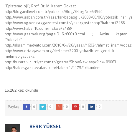
“Epistemoloji”; Prof. Dr. M. Kerem Doksat
http://blog.milliyet.com.tr/yobazlik/Blog/?BlogNo=43944
http://www.sabah.com.tr/Yazarlar/babaoglu/2009/06/06/yobazlik_her_y
http://www.yg.yenicaggazetesi.com.tr/yazargoster.php?haber=12166
http://www.haber10.com/makale/2488/
http://www.gezmek.org/pageID_6760018.html ; Aydın kaptan
“Yobazlık”
http://aksam.medyator.com/2010/04/26/yazar/16924/ahmet_inam/yobaz
http://www.ortakyasam.org/derleme/2200-yobazlk-ve-gericilik-
mehmet-yavuzkan
http://hurarsiv.hurriyet.com.tr/goster/ShowNew.aspx?id=-89063
http://haber.gazetevatan.com/Haber/121175/1/Gundem
15.262 kez okundu
0
0
0
0
0
Paylaş





BERK YÜKSEL