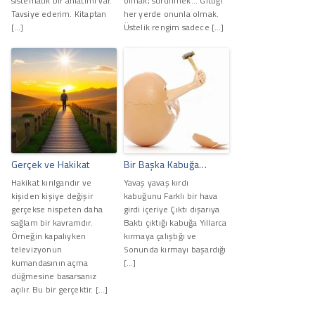
sistematik bir anlatımı var.
olmak; sürünmek... Gittiği
Tavsiye ederim. Kitaptan
her yerde onunla olmak.
[…]
Üstelik rengim sadece […]
Gerçek ve Hakikat
Bir Başka Kabuğa…
Hakikat kırılgandır ve
Yavaş yavaş kırdı
kişiden kişiye değişir
kabuğunu Farklı bir hava
gerçekse nispeten daha
girdi içeriye Çıktı dışarıya
sağlam bir kavramdır.
Baktı çıktığı kabuğa Yıllarca
Örneğin kapalıyken
kırmaya çalıştığı ve
televizyonun
Sonunda kırmayı başardığı
kumandasının açma
[…]
düğmesine basarsanız
açılır. Bu bir gerçektir. […]