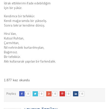
İdrak ettiklerimi ifade edebildiğim
İçin bir şükür.
Kendimce bir tefekkür.
Kendi mağaramda bir yükseliş.
Sonra tekrar kendime dönüş.
Hira’dan,
Kutsal Ruhtan,
Çarmıhtan,
Nil nehrindeki kurtarılmıştan,
Bağımsız.
Bir tefekkür.
Aklı kullanarak yapılan bir farkındalık.
1.877 kez okundu
0
0
0
0
0
Paylaş




