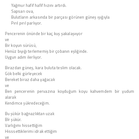
Yağmur hafif hafif hızını artırdı.
Sapsarı ova,
Bulutların arkasında bir parçası görünen güneş ışığıyla
Pırıl pırıl parlıyor.
Pencerenin önünde bir kaç kuş şakalaşııyor
ve
Bir koyun sürüsü,
Henüz bıyığı terlememiş bir çobanın eşliğinde.
Uygun adım ilerliyor.
Birazdan güneş, kara buluta teslim olacak.
Gök belki gürleyecek
Bereket biraz daha yağacak
ve
Ben pencerenin pervazına koyduğum koyu kahvemdem bir yudum
alarak
Kendimce şükredeceğim.
Bu şükür bağnazlıktan uzak
Bİr şükür.
Varlığımı hissettiğim
Hisssettiklerimi idrak ettiğim
ve