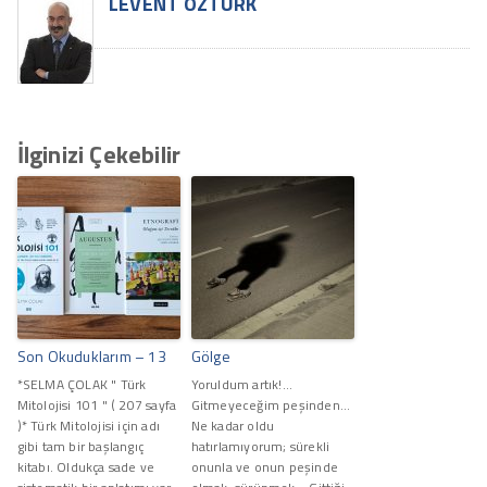
LEVENT ÖZTÜRK
İlginizi Çekebilir
Son Okuduklarım – 13
Gölge
*SELMA ÇOLAK " Türk
Yoruldum artık!...
Mitolojisi 101 " ( 207 sayfa
Gitmeyeceğim peşinden...
)* Türk Mitolojisi için adı
Ne kadar oldu
gibi tam bir başlangıç
hatırlamıyorum; sürekli
kitabı. Oldukça sade ve
onunla ve onun peşinde