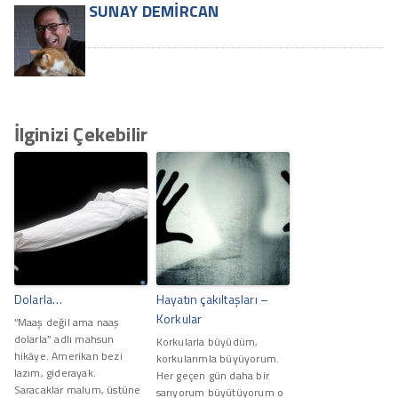
SUNAY DEMIRCAN
İlginizi Çekebilir
Dolarla…
Hayatın çakıltaşları –
Korkular
“Maaş değil ama naaş
dolarla” adlı mahsun
Korkularla büyüdüm,
hikâye. Amerikan bezi
korkularımla büyüyorum.
lazım, giderayak.
Her geçen gün daha bir
Saracaklar malum, üstüne
sarıyorum büyütüyorum o