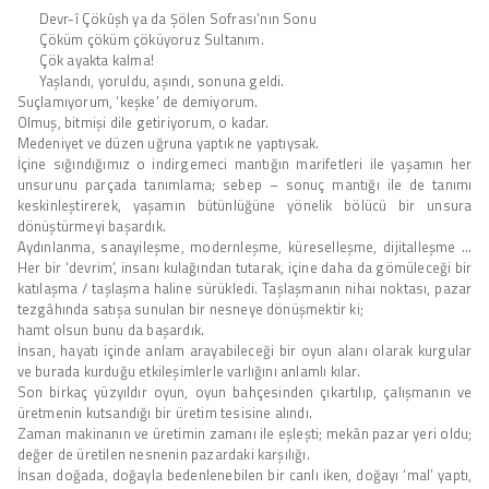
Devr-î Çökûşh ya da Şölen Sofrası’nın Sonu
Çöküm çöküm çöküyoruz Sultanım.
Çök ayakta kalma!
Yaşlandı, yoruldu, aşındı, sonuna geldi.
Suçlamıyorum, ‘keşke’ de demiyorum.
Olmuş, bitmişi dile getiriyorum, o kadar.
Medeniyet ve düzen uğruna yaptık ne yaptıysak.
İçine sığındığımız o indirgemeci mantığın marifetleri ile yaşamın her
unsurunu parçada tanımlama; sebep – sonuç mantığı ile de tanımı
keskinleştirerek, yaşamın bütünlüğüne yönelik bölücü bir unsura
dönüştürmeyi başardık.
Aydınlanma, sanayileşme, modernleşme, küreselleşme, dijitalleşme …
Her bir ‘devrim’, insanı kulağından tutarak, içine daha da gömüleceği bir
katılaşma / taşlaşma haline sürükledi. Taşlaşmanın nihai noktası, pazar
tezgâhında satışa sunulan bir nesneye dönüşmektir ki;
hamt olsun bunu da başardık.
İnsan, hayatı içinde anlam arayabileceği bir oyun alanı olarak kurgular
ve burada kurduğu etkileşimlerle varlığını anlamlı kılar.
Son birkaç yüzyıldır oyun, oyun bahçesinden çıkartılıp, çalışmanın ve
üretmenin kutsandığı bir üretim tesisine alındı.
Zaman makinanın ve üretimin zamanı ile eşleşti; mekân pazar yeri oldu;
değer de üretilen nesnenin pazardaki karşılığı.
İnsan doğada, doğayla bedenlenebilen bir canlı iken, doğayı ‘mal’ yaptı,