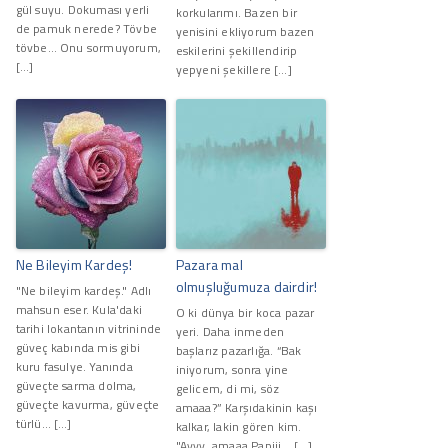
gül suyu. Dokuması yerli
korkularımı. Bazen bir
de pamuk nerede? Tövbe
yenisini ekliyorum bazen
tövbe… Onu sormuyorum,
eskilerini şekillendirip
[…]
yepyeni şekillere […]
Ne Bileyim Kardeş!
Pazara mal
olmuşluğumuza dairdir!
"Ne bileyim kardeş." Adlı
mahsun eser. Kula'daki
O ki dünya bir koca pazar
tarihi lokantanın vitrininde
yeri. Daha inmeden
güveç kabında mis gibi
başlarız pazarlığa. “Bak
kuru fasulye. Yanında
iniyorum, sonra yine
güveçte sarma dolma,
gelicem, di mi, söz
güveçte kavurma, güveçte
amaaa?” Karşıdakinin kaşı
türlü… […]
kalkar, lakin gören kim.
"Ayyy, amaaa Papiii... […]