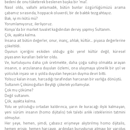
bedeni de onu tüketerek beslenen başka bir ‘mal’.
Nasıl oldu, vallahi anlamadık, bütün bunlar özgürlüğümüzü arama
çabamız sırasında, hoppacık oluverdi, bir de baktık tezgahtayız.
Bak, iyi mi kötü mü?
Yorumlamıyoruz, ilerliyoruz.
Konya’da bir market tuvalet kağıdından derviş yapmış Sultanım.
Çök, ayakta kalma.
İnsana ait bütün değerler, onur, inanç, ahlak, kültür… piyasa değerlerine
çökeltildi.
Oyunun içeriğini eskiden olduğu gibi yerel kültür değil, küresel
piyasanın kuralları belirler oldu.
Ve, kurtuluşunu daha çok üretmekte, daha çoğa sahip olmakta arayan
insanın, o arzulanana duyulan özlemi, ona ulaşmaya yönelik bir yol ve
yolculuk inşası ve o yolda duyulan heyecan duyma devri bitti.
Yolsuz kalan insan, harcadığı tarafından harcanan bir varlığa dönüştü.
Sultanım Çökünoğulları Beyliği çökelek yollamışlar.
Çok mu çöküme?
Değil sultanım.
Çök, ayakta kalma.
Yolu ve yolculuğu ortadan kaldırınca, yarın ile kuracağı ilişki kalmayan,
yeni sürüm insanın (homo dijitalis) tek talebi anlık isteklerinin tatmini
olmuştur.
Her şeye, hemen, şimdi, çabasız erişmeye alıştırılmış homo dijitalis,
hemen erişip, hemen harcayıp, ardından buruşturup atmayı bir varoluş