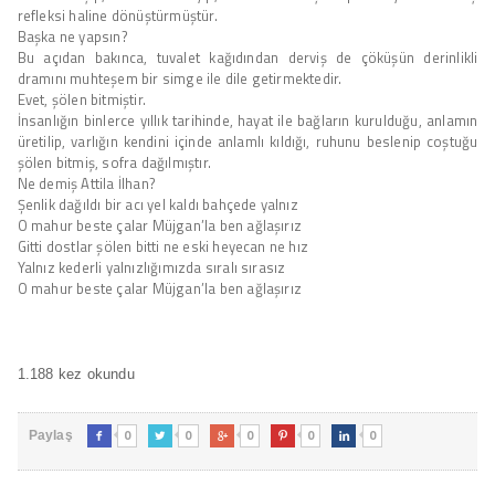
refleksi haline dönüştürmüştür.
Başka ne yapsın?
Bu açıdan bakınca, tuvalet kağıdından derviş de çöküşün derinlikli
dramını muhteşem bir simge ile dile getirmektedir.
Evet, şölen bitmiştir.
İnsanlığın binlerce yıllık tarihinde, hayat ile bağların kurulduğu, anlamın
üretilip, varlığın kendini içinde anlamlı kıldığı, ruhunu beslenip coştuğu
şölen bitmiş, sofra dağılmıştır.
Ne demiş Attila İlhan?
Şenlik dağıldı bir acı yel kaldı bahçede yalnız
O mahur beste çalar Müjgan’la ben ağlaşırız
Gitti dostlar şölen bitti ne eski heyecan ne hız
Yalnız kederli yalnızlığımızda sıralı sırasız
O mahur beste çalar Müjgan’la ben ağlaşırız
1.188 kez okundu
0
0
0
0
0
Paylaş




