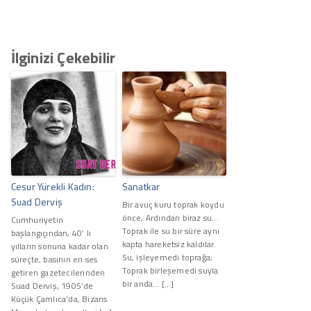
İlginizi Çekebilir
Cesur Yürekli Kadın:
Sanatkar
Suad Derviş
Bir avuç kuru toprak koydu
önce, Ardından biraz su...
Cumhuriyetin
Toprak ile su bir süre aynı
başlangıçından, 40’ lı
kapta hareketsiz kaldılar.
yılların sonuna kadar olan
Su, işleyemedi toprağa;
süreçte, basının en ses
Toprak birleşemedi suyla
getiren gazetecilerinden
bir anda... […]
Suad Derviş, 1905’de
Küçük Çamlıca’da, Bizans