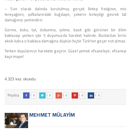
– Son olarak dalında kurutulmuş gerçek Antep fıstığının, mis
tereyağının, yufkalarındaki buğdayın, şekerin birleştiği gevrek tat
damağınızı şenlendirir.
Görme, koku, tat, dokunma, işitme, basit gibi görünen bir dilim
baklavayı yerken işte 5 duyumuzda hareket halinde. Bunlardan birisi
eksik kalsa o baklava damağına düşkün hiçbir Türk’ten geçer not almaz.
Yerken duyularınızı harekete geçirin. Güzel yemek efsaneleşir, efsaneyi
kaçırmayın!
4.323 kez okundu
0
0
0
0
0
Paylaş





MEHMET MÜLAYIM