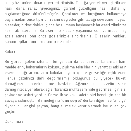
bile göz önüne alınarak yerleştirilmiştir. Tabağa yemek yerleştirilirken
nasıl daha rahat yiyeceğiniz, görsel güzelliğini nasıl daha iyi
algılayacağınız düşünülmüştür. Çatalınızı ve bıçağınızı kullanmaya
başlamadan önce tıpkı bir resmi seyreder gibi tabağı seyretme ihtiyacı
hisseder, birkaç dakika içinde bozulmaya başlayacak bu eseri zihninize
kazımak istersiniz. Bu eserin o kısacık yaşamına son vermeden hiç
acele etmez, onu önce gözlerinizle sindirirsiniz. O eserin renkleri,
sunumu yıllar sonra bile anılarınızdadır.
Koku :
Bu görsel şöleni izlerken bir yandan da bu eserde kullanılan ham
maddelerin, baharatların kokusu, pişirme tekniklerinin yarattığı etkilerin
esere kattığı aromaların kokuları uyum içinde görselliğe eşlik eder.
Henüz çatalınızı dahi değdirmemiş olduğunuz bu yiyecek buketi
damağınızda hareketlenme başlatır. Ağzınız bu lezzetin sizin
damağınızda yer alarak ağız floranızı muhteşem hale getirmesi için sizi
çekiyor ve kışkırtıyordur. Görsellik ve koku adeta sizi kendi içinizde bir
savaşa sokmuştur. Bir meleğiniz ‘onu seyret’ derken diğeri ise ‘onu ye’
diyordur. Hangisi şeytan, hangisi melek karar vermek ise o an çok
güçtür.
Dokunma :