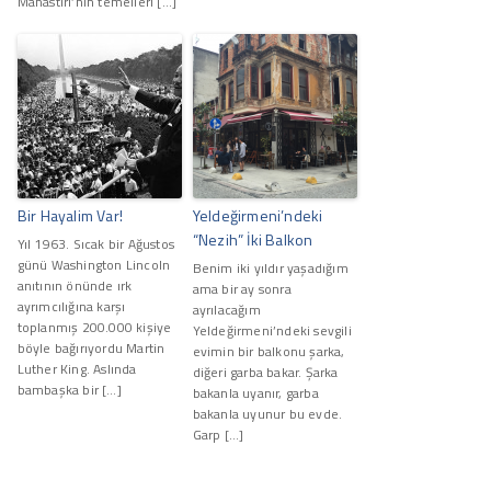
Manastırı’nın temelleri […]
Bir Hayalim Var!
Yeldeğirmeni’ndeki
“Nezih” İki Balkon
Yıl 1963. Sıcak bir Ağustos
günü Washington Lincoln
Benim iki yıldır yaşadığım
anıtının önünde ırk
ama bir ay sonra
ayrımcılığına karşı
ayrılacağım
toplanmış 200.000 kişiye
Yeldeğirmeni’ndeki sevgili
böyle bağırıyordu Martin
evimin bir balkonu şarka,
Luther King. Aslında
diğeri garba bakar. Şarka
bambaşka bir […]
bakanla uyanır, garba
bakanla uyunur bu evde.
Garp […]