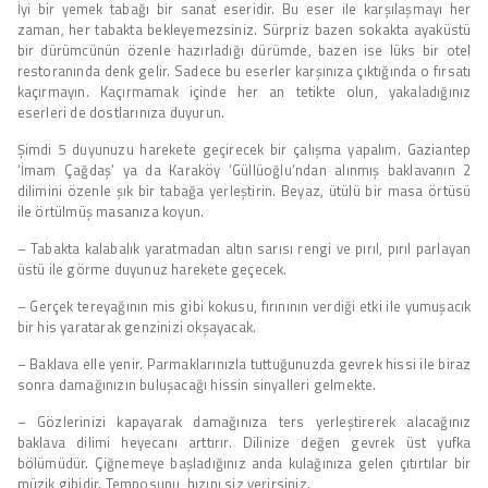
İyi bir yemek tabağı bir sanat eseridir. Bu eser ile karşılaşmayı her
zaman, her tabakta bekleyemezsiniz. Sürpriz bazen sokakta ayaküstü
bir dürümcünün özenle hazırladığı dürümde, bazen ise lüks bir otel
restoranında denk gelir. Sadece bu eserler karşınıza çıktığında o fırsatı
kaçırmayın. Kaçırmamak içinde her an tetikte olun, yakaladığınız
eserleri de dostlarınıza duyurun.
Şimdi 5 duyunuzu harekete geçirecek bir çalışma yapalım. Gaziantep
‘İmam Çağdaş’ ya da Karaköy ‘Güllüoğlu’ndan alınmış baklavanın 2
dilimini özenle şık bir tabağa yerleştirin. Beyaz, ütülü bir masa örtüsü
ile örtülmüş masanıza koyun.
– Tabakta kalabalık yaratmadan altın sarısı rengi ve pırıl, pırıl parlayan
üstü ile görme duyunuz harekete geçecek.
– Gerçek tereyağının mis gibi kokusu, fırınının verdiği etki ile yumuşacık
bir his yaratarak genzinizi okşayacak.
– Baklava elle yenir. Parmaklarınızla tuttuğunuzda gevrek hissi ile biraz
sonra damağınızın buluşacağı hissin sinyalleri gelmekte.
– Gözlerinizi kapayarak damağınıza ters yerleştirerek alacağınız
baklava dilimi heyecanı arttırır. Dilinize değen gevrek üst yufka
bölümüdür. Çiğnemeye başladığınız anda kulağınıza gelen çıtırtılar bir
müzik gibidir. Temposunu, hızını siz verirsiniz.