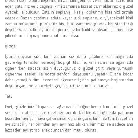
O eseri sizinle bütünleştirmenin zamanı gelmiştir. Parmaklarınızı temsil
eden çatalınız ve bıçağınız, kimi zamansa bizzat parmaklarınız o güzel
yiyecek ile buluşur. Çatalın saplanışı, kesişi dokunma hissinizi tatmin
edecek. Bazen çatalınız adeta kayar gibi saplanır; o yiyecekteki kimi
zaman mükemmel pürüzsüz his, kimi zamansa gevrek his size farklı
duyular yaşatır. Kimi yemekte pürüzsüz bir kadifeyi okşama, kiminde ise
pıtırcık ambalaj naylonunu patlatma hissi.
İşitme :
İşitme duyusu size kimi zaman siz daha çatalınızı sapladığınızda
gevrekliği temsilen vereceği hoş çıtırtılar ile, kimi zamansa ağzınızda
çiğnenirken sadece sizin duyduğunuz o güzel çıtırtı veya yumuşak
çiğnenme sesleri ile adeta senfoni duygusunu yaşatır. O ana kadar
daha yemeğin tüm lezzetleri ağzınızın içinde patlamaya başlamadan
duyu organlarınız harekete geçmiştir. Gözlerinizi kapar ve…
Tat :
Evet, gözlerinizi kapar ve ağzınızdaki çiğnerken çıkan farklı güzel
seslerden oluşan size özel senfoni ile birlikte damağınızda patlayan
lezzetleri ayrıştırmaya çalışırsınız. Kişisine göre, kimimiz tüm lezzetleri
ayrıştırabilir, her birinden ayrı ayrı haz alırken, kimimiz ise sadece ana
lezzetleri ayrıştırabilerek bundan dahi mutlu oluruz.