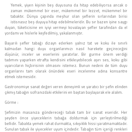
Yemek, yiyen kişinin beş duyusuna da hitap edebiliyorsa ancak o
zaman mükemmel bir eser, mükemmel bir lezzet, mükemmel bir
tabaktır. Dünya çapında meşhur olan şeflerin sırlarından birisi
istisnasız beş duyuya hitap edebilmeleridir. Bu sır bazen işine saygı
duyan, tüketicisine en iyiyi vermeyi kovalayan şefler tarafından da el
yordamı ve hislerle keşfedilmiş, yakalanmıştır.
Başarılı şefler tabağı dizayn ederken yalnız tat ve koku ile sınırlı
kalmadan hangi duyu organlarımızı nasıl harekete geçireceğini
düşünür, inceler ve eserlerini yaratırlar. Bir gurme önem verdiği
tadımını yaparken etrafta kendisini etkileyebilecek aşırı ses, koku gibi
uyarıcıların hiçbirisinin olmasını istemez. Bunun nedeni de tüm duyu
organlarını tam olarak önündeki eseri incelenme adına konsantre
etmek istemesidir.
Gastronomiye sanat değeri veren deneyimli ve yaratıcı bir şefin elinden
çıkmış tabağın sofranızdaki etkilerini en baştan başlayarak ele alalım.
Görme :
Şefimizin masanıza göndereceği tabak tam bir sanat eseridir. Her
şeyden önce yiyeceklerin tabağa doldurmak için yerleştirilmediği
bellidir. Tabakta yemek rahat durmakta, sıkışıklık hissi yaratmamaktadır.
Sunulan tabak ile yiyecekler uyum içindedir. Tabağın tüm içeriği renkleri