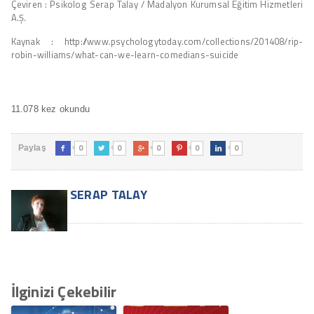
Çeviren : Psikolog Serap Talay / Madalyon Kurumsal Eğitim Hizmetleri
A.Ş.
Kaynak : http://www.psychologytoday.com/collections/201408/rip-
robin-williams/what-can-we-learn-comedians-suicide
11.078 kez okundu
0
0
0
0
0
Paylaş





SERAP TALAY
İlginizi Çekebilir