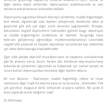
diğer kanıta dayalı yöntemler, depresyonun azaltılmasında ve aynı
durumun tekrarlamasını önlemekte etkilidir.
Depresyona uygulanan bilişsel davrnışcı yöntemler, madde bağımlılığını
terk etmek, diğerleriyle olan ilişkileri iyileştirmek, kendinizle daha iyi
geçinmek gibi pek çok diğer zorlu durumda uygulanabilir. Örneğin,
tekrarlanan negatif düşüncelerin üstesinden gelmek kaygı, depresyon
ve madde bağımlılığının azaltılması ile ilişkilidir. Gerginliğe karşı
tolerans geliştirmeyi öğrendikçe, muhtemelentahammül üzerindeki
negatif etki azalacak ve hayatın kaçınılmaz sorunlarıyla baş edebilmek
için daha fazla kaynağa ulaşılabilecektir.
Eğer ciddi şekilde depresif hissediyorsanız ve hayatınızı sonlandırmak
gibi bir planınız varsa, durun. Yardım alın. Kendinize depresyona karşı
kullanılacak yöntemleri öğrenmek ve kullanmak için zaman tanıyın ve
sonra bunları depresyondan muzdarip diğer kişilere aktarın.
Bir son düşünce : Depresyon, madde bağımlılığı, intihar ve insan
sıkıntısının diğer trajik formlarına karşı en iyi korunma , önlemektir. Pek
çok gereksiz duygusal derdi önleyecek araçlara sahibiz. Ne yazık ki
bunu yapacak ulusal isteğimiz zayıf.
Dr. Bill Knaus