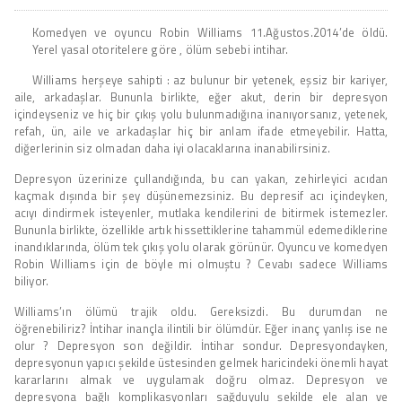
Komedyen ve oyuncu Robin Williams 11.Ağustos.2014’de öldü.
Yerel yasal otoritelere göre , ölüm sebebi intihar.
Williams herşeye sahipti : az bulunur bir yetenek, eşsiz bir kariyer,
aile, arkadaşlar. Bununla birlikte, eğer akut, derin bir depresyon
içindeyseniz ve hiç bir çıkış yolu bulunmadığına inanıyorsanız, yetenek,
refah, ün, aile ve arkadaşlar hiç bir anlam ifade etmeyebilir. Hatta,
diğerlerinin siz olmadan daha iyi olacaklarına inanabilirsiniz.
Depresyon üzerinize çullandığında, bu can yakan, zehirleyici acıdan
kaçmak dışında bir şey düşünemezsiniz. Bu depresif acı içindeyken,
acıyı dindirmek isteyenler, mutlaka kendilerini de bitirmek istemezler.
Bununla birlikte, özellikle artık hissettiklerine tahammül edemediklerine
inandıklarında, ölüm tek çıkış yolu olarak görünür. Oyuncu ve komedyen
Robin Williams için de böyle mi olmuştu ? Cevabı sadece Williams
biliyor.
Williams’ın ölümü trajik oldu. Gereksizdi. Bu durumdan ne
öğrenebiliriz? İntihar inançla ilintili bir ölümdür. Eğer inanç yanlış ise ne
olur ? Depresyon son değildir. İntihar sondur. Depresyondayken,
depresyonun yapıcı şekilde üstesinden gelmek haricindeki önemli hayat
kararlarını almak ve uygulamak doğru olmaz. Depresyon ve
depresyona bağlı komplikasyonları sağduyulu şekilde ele alan ve