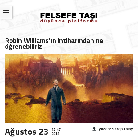
☰
Robin Williams’ın intiharından ne
öğrenebiliriz
Ağustos 23
yazan: Serap Talay
17:47
2014