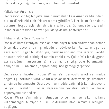
bilimsel geçerliliği olan pek çok yöntem bulunmaktadır.
Yaftalamak Anlamsız
Depresyon için hiç bir yaftalama olmamalıdır. Eski Yunan ve Mısır’da bu
durum düzeltilebilir bir felaket olarak görülürdü. Her iki kültürde de bu
durumun hoşgörüyle ele alındığını anlıyoruz. Günümüzde de, aydın
insanlar depresyona benzer şekilde yaklaşım gösteriyorlar.
İntihar Riskini Neler Yükseltir ?
Robin Williams’ı tanıyan insanlar, onun hayatını sonlandırmadan hemen
önce depresyona girmiş olduğunu söylüyorlar. Ayrıca endişe de
sergiliyordu. Eğer bu doğruysa, hayatını sonlandırma kararını verdiği
noktada neler olup bittiğini tahmin edebilirim. Çok büyük bir duygusal
acı çektiğine inanıyorum. Zihninde hiç bir çıkış yolu bulamadığını
sanıyorum. Bu anlamda , depresif düşünce gerçeği çarpıtıyor.
Depresyona ilaveten, Robin Williams’ın periyodik alkol ve madde
bağımlılığı sorunları vardı ve bu alışakanlıkları defetmek için defalarca
girişimde bulunmuştu. Depresyon ve madde bağımlılığı kombinasyonu
iki yönlü olabilir : ilaçlar depresyonu yatıştırır, alkol ve ilaçlar
depresyonu hızlandırır.
Robin Williams’ın intihar etmeden önce ilaç ve alkol kullanıp
kullanmadığını bilmiyoruz. Eşi , öldüğünde alkol almamış olduğunu
söylüyor.