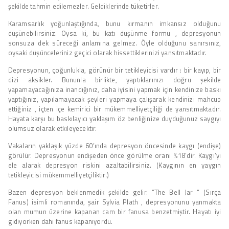
şekilde tahmin edilemezler. Geldiklerinde tüketirler.
Karamsarlık yoğunlaştığında, bunu kırmanın imkansız olduğunu
düşünebilirsiniz. Oysa ki, bu katı düşünme formu , depresyonun
sonsuza dek süreceği anlamına gelmez. Öyle olduğunu sanırsınız,
oysaki düşünceleriniz geçici olarak hissettiklerinizi yansıtmaktadır.
Depresyonun, çoğunlukla, görünür bir tetikleyicisi vardır : bir kayıp, bir
dizi aksikler. Bununla birlikte, yaptıklarınızı doğru şekilde
yapamayacağınıza inandığınız, daha iyisini yapmak için kendinize baskı
yaptığınız, yapılamayacak şeyleri yapmaya çalışarak kendinizi mahcup
ettiğiniz , içten içe kemirici bir mükemmelliyetçiliği de yansıtmaktadır.
Hayata karşı bu baskılayıcı yaklaşım öz benliğinize duyduğunuz saygıyı
olumsuz olarak etkileyecektir.
Vakaların yaklaşık yüzde 60’ında depresyon öncesinde kaygı (endişe)
görülür. Depresyonun endişeden önce görülme oranı %18’dir. Kaygı’yı
ele alarak depresyon riskini azaltabilirsiniz. (Kaygının en yaygın
tetikleyicisi mükemmelliyetçiliktir.)
Bazen depresyon beklenmedik şekilde gelir. “The Bell Jar “ (Sırça
Fanus) isimli romanında, şair Sylvia Plath , depresyonunu yanmakta
olan mumun üzerine kapanan cam bir fanusa benzetmiştir. Hayatı iyi
gidiyorken dahi fanus kapanıyordu.