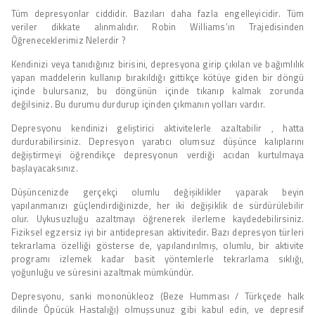
Tüm depresyonlar ciddidir. Bazıları daha fazla engelleyicidir. Tüm
veriler dikkate alınmalıdır. Robin Williams’ın Trajedisinden
Öğreneceklerimiz Nelerdir ?
Kendinizi veya tanıdığınız birisini, depresyona girip çıkılan ve bağımlılık
yapan maddelerin kullanıp bırakıldığı gittikçe kötüye giden bir döngü
içinde bulursanız, bu döngünün içinde tıkanıp kalmak zorunda
değilsiniz. Bu durumu durdurup içinden çıkmanın yolları vardır.
Depresyonu kendinizi geliştirici aktivitelerle azaltabilir , hatta
durdurabilirsiniz. Depresyon yaratıcı olumsuz düşünce kalıplarını
değiştirmeyi öğrendikçe depresyonun verdiği acıdan kurtulmaya
başlayacaksınız.
Düşüncenizde gerçekçi olumlu değişiklikler yaparak beyin
yapılanmanızı güçlendirdiğinizde, her iki değişiklik de sürdürülebilir
olur. Uykusuzluğu azaltmayı öğrenerek ilerleme kaydedebilirsiniz.
Fiziksel egzersiz iyi bir antidepresan aktivitedir. Bazı depresyon türleri
tekrarlama özelliği gösterse de, yapılandırılmış, olumlu, bir aktivite
programı izlemek kadar basit yöntemlerle tekrarlama sıklığı,
yoğunluğu ve süresini azaltmak mümkündür.
Depresyonu, sanki mononükleoz (Beze Humması / Türkçede halk
dilinde Öpücük Hastalığı) olmuşsunuz gibi kabul edin, ve depresif