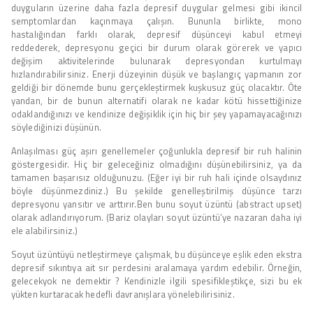
duyguların üzerine daha fazla depresif duygular gelmesi gibi ikincil
semptomlardan kaçınmaya çalışın. Bununla birlikte, mono
hastalığından farklı olarak, depresif düşünceyi kabul etmeyi
reddederek, depresyonu geçici bir durum olarak görerek ve yapıcı
değişim aktivitelerinde bulunarak depresyondan kurtulmayı
hızlandırabilirsiniz. Enerji düzeyinin düşük ve başlangıç yapmanın zor
geldiği bir dönemde bunu gerçekleştirmek kuşkusuz güç olacaktır. Öte
yandan, bir de bunun alternatifi olarak ne kadar kötü hissettiğinize
odaklandığınızı ve kendinize değişiklik için hiç bir şey yapamayacağınızı
söylediğinizi düşünün.
Anlaşılması güç aşırı genellemeler çoğunlukla depresif bir ruh halinin
göstergesidir. Hiç bir geleceğiniz olmadığını düşünebilirsiniz, ya da
tamamen başarısız olduğunuzu. (Eğer iyi bir ruh hali içinde olsaydınız
böyle düşünmezdiniz.) Bu şekilde genelleştirilmiş düşünce tarzı
depresyonu yansıtır ve arttırır.Ben bunu soyut üzüntü (abstract upset)
olarak adlandırıyorum. (Bariz olayları soyut üzüntü’ye nazaran daha iyi
ele alabilirsiniz.)
Soyut üzüntüyü netleştirmeye çalışmak, bu düşünceye eşlik eden ekstra
depresif sıkıntıya ait sır perdesini aralamaya yardım edebilir. Örneğin,
gelecekyok ne demektir ? Kendinizle ilgili spesifikleştikçe, sizi bu ek
yükten kurtaracak hedefli davranışlara yönelebilirisiniz.