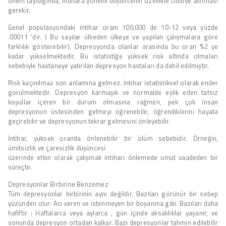
önem taşıdığında, intihara yönelik düşüncenin özellikle ciddiye alınması
gerekir.
Genel popülasyondaki intihar oranı 100,000 de 10-12 veya yüzde
.00011 ‘dir. ( Bu sayılar ülkeden ülkeye ve yapılan çalışmalara göre
farklılık gösterebilir). Depresyonda olanlar arasında bu oran %2 ye
kadar yükselmektedir. Bu istatistiğe yüksek risk altında olmaları
sebebiyle hastaneye yatırılan depresyon hastaları da dahil edilmiştir.
Risk kaçınılmaz son anlamına gelmez. İntihar istatistiksel olarak ender
görülmektedir. Depresyon karmaşık ve normalde eşlik eden tatsız
koşullar içeren bir durum olmasına rağmen, pek çok insan
depresyonun üstesinden gelmeyi öğrenebilir, öğrendiklerini hayata
geçirebilir ve depresyonun tekrar gelmesini önleyebilir.
İntihar, yüksek oranda önlenebilir bir ölüm sebebidir. Örneğin,
ümitsizlik ve çaresizlik düşüncesi
üzerinde etkin olarak çalışmak intiharı önlemede umut vaadeden bir
süreçtir.
Depresyonlar Birbirine Benzemez
Tüm depresyonlar birbirinin aynı değildir. Bazıları görünür bir sebep
yüzünden olur: Acı veren ve istenmeyen bir boşanma gibi. Bazıları daha
hafiftir : Haftalarca veya aylarca , gün içinde aksaklıklar yaşanır, ve
sonunda depresyon ortadan kalkar. Bazı depresyonlar tahmin edilebilir