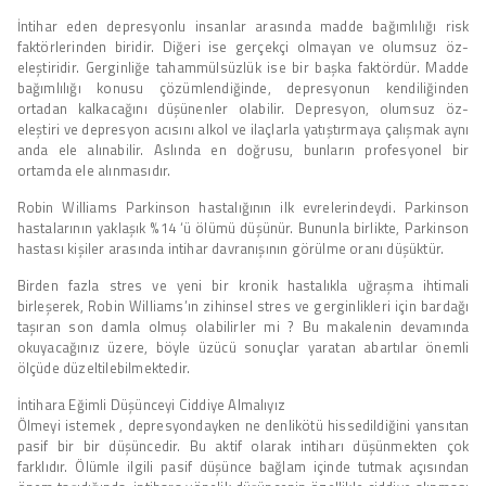
İntihar eden depresyonlu insanlar arasında madde bağımlılığı risk
faktörlerinden biridir. Diğeri ise gerçekçi olmayan ve olumsuz öz-
eleştiridir. Gerginliğe tahammülsüzlük ise bir başka faktördür. Madde
bağımlılığı konusu çözümlendiğinde, depresyonun kendiliğinden
ortadan kalkacağını düşünenler olabilir. Depresyon, olumsuz öz-
eleştiri ve depresyon acısını alkol ve ilaçlarla yatıştırmaya çalışmak aynı
anda ele alınabilir. Aslında en doğrusu, bunların profesyonel bir
ortamda ele alınmasıdır.
Robin Williams Parkinson hastalığının ilk evrelerindeydi. Parkinson
hastalarının yaklaşık %14 ‘ü ölümü düşünür. Bununla birlikte, Parkinson
hastası kişiler arasında intihar davranışının görülme oranı düşüktür.
Birden fazla stres ve yeni bir kronik hastalıkla uğraşma ihtimali
birleşerek, Robin Williams’ın zihinsel stres ve gerginlikleri için bardağı
taşıran son damla olmuş olabilirler mi ? Bu makalenin devamında
okuyacağınız üzere, böyle üzücü sonuçlar yaratan abartılar önemli
ölçüde düzeltilebilmektedir.
İntihara Eğimli Düşünceyi Ciddiye Almalıyız
Ölmeyi istemek , depresyondayken ne denlikötü hissedildiğini yansıtan
pasif bir bir düşüncedir. Bu aktif olarak intiharı düşünmekten çok
farklıdır. Ölümle ilgili pasif düşünce bağlam içinde tutmak açısından