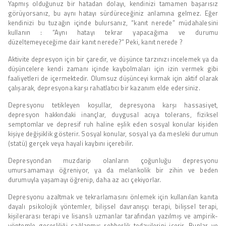
Yapmış olduğunuz bir hatadan dolayı, kendinizi tamamen başarısız
görüyorsanız, bu aynı hatayı sürdüreceğiniz anlamına gelmez. Eğer
kendinizi bu tuzağın içinde bulursanız, “kanıt nerede” müdahalesini
kullanın : “Aynı hatayı tekrar yapacağıma ve durumu
düzeltemeyeceğime dair kanıt nerede?” Peki, kanıt nerede ?
Aktivite depresyon için bir çaredir, ve düşünce tarzınızı incelemek ya da
düşüncelere kendi zamanı içinde kaybolmaları için izin vermek gibi
faaliyetleri de içermektedir. Olumsuz düşünceyi kırmak için aktif olarak
çalışarak, depresyona karşı rahatlatıcı bir kazanım elde edersiniz.
Depresyonu tetikleyen koşullar, depresyona karşı hassasiyet,
depresyon hakkındaki inançlar, duygusal acıya tolerans, fiziksel
semptomlar ve depresif ruh haline eşlik eden sosyal konular kişiden
kişiye değişiklik gösterir. Sosyal konular, sosyal ya da mesleki durumun
(statü) gerçek veya hayali kaybını içerebilir.
Depresyondan muzdarip olanların çoğunluğu depresyonu
umursamamayı öğreniyor, ya da melankolik bir zihin ve beden
durumuyla yaşamayı öğrenip, daha az acı çekiyorlar.
Depresyonu azaltmak ve tekrarlamasını önlemek için kullanılan kanıta
dayalı psikolojik yöntemler, bilişsel davranışçı terapi, bilişsel terapi,
kişilerarası terapi ve lisanslı uzmanlar tarafından yazılmış ve ampirik-
yöntemle geçerliliği sağlanmış rehberlik tedavilerini içerir. Bunlar ve