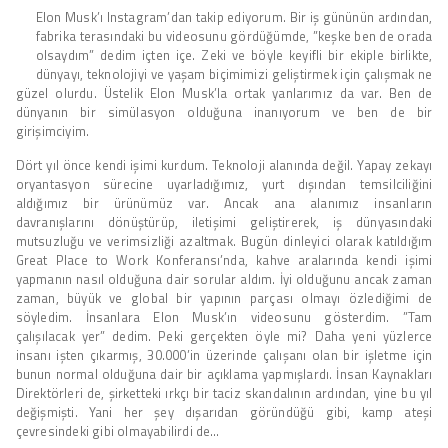
Elon Musk’ı Instagram’dan takip ediyorum. Bir iş gününün ardından,
fabrika terasındaki bu videosunu gördüğümde, ”keşke ben de orada
olsaydım” dedim içten içe. Zeki ve böyle keyifli bir ekiple birlikte,
dünyayı, teknolojiyi ve yaşam biçimimizi geliştirmek için çalışmak ne
güzel olurdu. Üstelik Elon Musk’la ortak yanlarımız da var. Ben de
dünyanın bir simülasyon olduğuna inanıyorum ve ben de bir
girişimciyim.
Dört yıl önce kendi işimi kurdum. Teknoloji alanında değil. Yapay zekayı
oryantasyon sürecine uyarladığımız, yurt dışından temsilciliğini
aldığımız bir ürünümüz var. Ancak ana alanımız insanların
davranışlarını dönüştürüp, iletişimi geliştirerek, iş dünyasındaki
mutsuzluğu ve verimsizliği azaltmak. Bugün dinleyici olarak katıldığım
Great Place to Work Konferansı’nda, kahve aralarında kendi işimi
yapmanın nasıl olduğuna dair sorular aldım. İyi olduğunu ancak zaman
zaman, büyük ve global bir yapının parçası olmayı özlediğimi de
söyledim. İnsanlara Elon Musk’ın videosunu gösterdim. ”Tam
çalışılacak yer” dedim. Peki gerçekten öyle mi? Daha yeni yüzlerce
insanı işten çıkarmış, 30.000’in üzerinde çalışanı olan bir işletme için
bunun normal olduğuna dair bir açıklama yapmışlardı. İnsan Kaynakları
Direktörleri de, şirketteki ırkçı bir taciz skandalının ardından, yine bu yıl
değişmişti. Yani her şey dışarıdan göründüğü gibi, kamp ateşi
çevresindeki gibi olmayabilirdi de…