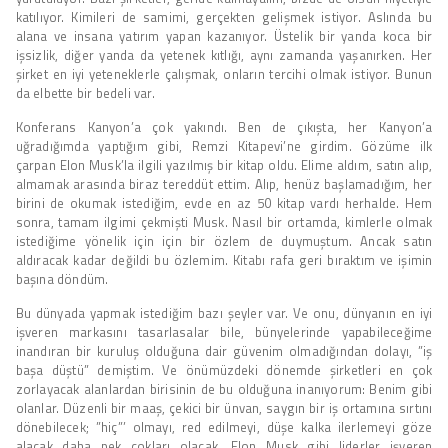
katılıyor. Kimileri de samimi, gerçekten gelişmek istiyor. Aslında bu
alana ve insana yatırım yapan kazanıyor. Üstelik bir yanda koca bir
işsizlik, diğer yanda da yetenek kıtlığı, aynı zamanda yaşanırken. Her
şirket en iyi yeteneklerle çalışmak, onların tercihi olmak istiyor. Bunun
da elbette bir bedeli var.
Konferans Kanyon’a çok yakındı. Ben de çıkışta, her Kanyon’a
uğradığımda yaptığım gibi, Remzi Kitapevi’ne girdim. Gözüme ilk
çarpan Elon Musk’la ilgili yazılmış bir kitap oldu. Elime aldım, satın alıp,
almamak arasında biraz tereddüt ettim. Alıp, henüz başlamadığım, her
birini de okumak istediğim, evde en az 50 kitap vardı herhalde. Hem
sonra, tamam ilgimi çekmişti Musk. Nasıl bir ortamda, kimlerle olmak
istediğime yönelik için için bir özlem de duymuştum. Ancak satın
aldıracak kadar değildi bu özlemim. Kitabı rafa geri bıraktım ve işimin
başına döndüm.
Bu dünyada yapmak istediğim bazı şeyler var. Ve onu, dünyanın en iyi
işveren markasını tasarlasalar bile, bünyelerinde yapabileceğime
inandıran bir kuruluş olduğuna dair güvenim olmadığından dolayı, ”iş
başa düştü” demiştim. Ve önümüzdeki dönemde şirketleri en çok
zorlayacak alanlardan birisinin de bu olduğuna inanıyorum: Benim gibi
olanlar. Düzenli bir maaş, çekici bir ünvan, saygın bir iş ortamına sırtını
dönebilecek; ”hiç”’ olmayı, red edilmeyi, düşe kalka ilerlemeyi göze
alacak daha pek çokları olacak. Elon Musk gibi liderler işveren