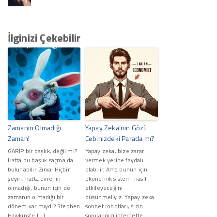
İlginizi Çekebilir
Zamanın Olmadığı
Yapay Zeka’nın Gözü
Zaman!
Cebinizdeki Parada mı?
GARİP bir başlık, değil mi?
Yapay zeka, bize zarar
Hatta bu başlık saçma da
vermek yerine faydalı
bulunabilir: Zırva! Hiçbir
olabilir. Ama bunun için
şeyin, hatta evrenin
ekonomik sistemi nasıl
olmadığı, bunun için de
etkileyeceğini
zamanın olmadığı bir
düşünmeliyiz. Yapay zeka
dönem var mıydı? Stephen
sohbet robotları, sizin
Hawking’e […]
sorularınızı internette