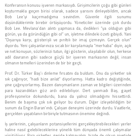
Konferansın konusu işveren markasıydı. Girişimcilerin çoğu gibi günleri
koşturmakla geçen birisi olarak, sadece yarısını dinleyebildim, ancak
Bob Lee’yi kaçırmadığıma sevindim. Güvenle ilgili sunumu
düşündüklerimle birebir örtüşüyordu. Yöneticiler üzerinde çok durdu
Bob Lee. Mevlana’dan alıntı yapmasa da, dedikleri ”ya olduğun gibi
görün, ya da göründüğün gibi ol” un, işletme dilindeki özeti gibiydi. Yani
”Dışarıya karşı, gösterişli ve pırıltılı bir imaj çizmeyin. Gerçek olun”
diyordu. Yeni çalışanlarınıza sıcak bir karşılamayla ”merhaba” diyin, açık
ve net konuşun, sözlerinizi tutun, ilgi gösterin, ulaşılabilir olun, herkese
adil davranın gibi sadece güçlü bir işveren markasının değil, insan
olmanın temelleri üzerinden de bir bir geçti.
Prof. Dr. Türker Baş’ı dinleme fırsatını da buldum. Onu da şirketler sık
sık çağırıyor, ”hadi bize anlat” diyorlarmış. Hatta kadro değiştiğinde,
yine çağırıyorlarmış. Bazen danışmanların zaman ve bilgileri üzerinden
para kazandıkları göz ardı edilebiliyor. Dert yanmadı Baş, gayet
profesyonelce dokundurdu, bana da yalnız olmadığımı hissettirdi.
Benim de başıma çok sık geliyor bu durum. Diğer izleyebildiğim bir
sunum da Engin Baran’ındı. Çalışan deneyimi üzerinde durdu. Vaatlerle,
gerçekten yaşatılanın birbiriyle tutmasının önemine değindi.
İş yerlerinin, çalışanların potansiyellerini gerçekleştirebilecekleri yerler
haline nasıl gelebileceklerine yönelik tüm dünyada önemli çalışmalar
yürütülüyor. Bazı şirketler, geride kalmayalım, bizde de olsun niyetiyle