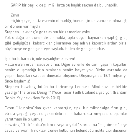
GARİP bir başlık, değil mi? Hatta bu başlık saçma da bulunabilir:
Zırva!
Hiçbir şeyin, hatta evrenin olmadığı, bunun için de zamanın olmadığı
bir dönem var mıydı?
Stephen Hawking’e göre evren bir zamanlar yoktu.
Yok olduğu bir dönemde bir nokta, tıpkı suyun kaynarken yaptığı gibi,
gibi gelişigüzel kabarcıklar çıkarmaya başladı ve kabarcıklardan birisi
büyümeye ve genişlemeye başladı. Halen de genişlemekte.
İşte bu kabarcık içinde yaşadığımız evren!
Hatta evrenlerden sadece birisi. Diğer evrenlerde canlı yaşam koşulları
henüz oluşmadığı için oralarda henüz hayat yok. Bizim evrende de
yaşam koşulları sadece dünyada oluşmuş. Oluşmaya da 13.7 milyar yıl
önce başlamış!
Stephen Hawking bütün bu tartışmayı Leonard Mlodinov ile birlikte
yazdığı “The Great Design” (Yüce Tasarı) adlı kitabında yapıyor. (Bantam
Books Yayınevi-New York-2010)
Evren “ilk nokta”dan çıkan kabarcığın, tıpkı bir mikrodalga fırın gibi,
etrafa yaydığı çeşitli ölçeklerdeki ısının kabarcıkta kimyasal oluşumlar
yaratması ile oluşmuş.
Hawking “O ilk ‘nokta’yı kim oraya koydu?” sorusuna “Hiç kimse!” diye
cevap veriyor. İlk noktayı güney kutbunun bulunduğu nokta gibi düşünün