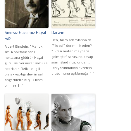
Sınırsız Gücümüz Hayal
Darwin
mi?
Ben, bilim adamlarına da
“Filozof” derim!.. Neden?
Albert Einstein, "Mantık
“Evren neden meydana
sizi A noktasından B
gelmiştir” sorusuna cevap
noktasına götürür. Hayal
aramışlardır da, ondan!..
gücü ise her yere." sözü ile
Din yorumlarıyla Evren’in
hatırlanır. Fizik ile ilgili
oluşumunu açıklamağa […]
olarak yaptığı devrimsel
öngörülerin büyük kısmı
bilimsel […]