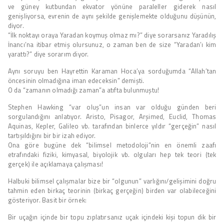
ve güney kutbundan ekvator yönüne paraleller giderek nasıl
genişliyorsa, evrenin de aynı şekilde genişlemekte olduğunu düşünün,
diyor.
“İlk noktayı oraya Yaradan koymuş olmaz mı?” diye sorarsanız Yaradılış
İnancı’na itibar etmiş olursunuz, o zaman ben de size “Yaradan’ı kim
yarattı?” diye sorarım diyor.
Aynı soruyu ben Hayrettin Karaman Hoca’ya sorduğumda “Allah’tan
öncesinin olmadığına iman edeceksin” demişti.
O da “zamanın olmadığı zaman”a atıfta bulunmuştu!
Stephen Hawking “var oluş”un insan var olduğu günden beri
sorgulandığını anlatıyor. Aristo, Pisagor, Arşimed, Euclid, Thomas
Aquinas, Kepler, Galileo vb. tarafından binlerce yıldır “gerçeğin” nasıl
tartışıldığını bir bir izah ediyor.
Ona göre bugüne dek “bilimsel metodoloji”nin en önemli zaafı
etrafındaki fiziki, kimyasal, biyolojik vb. olguları hep tek teori (tek
gerçek) ile açıklamaya çalışması!
Halbuki bilimsel çalışmalar bize bir “olgunun” varlığını/gelişimini doğru
tahmin eden birkaç teorinin (birkaç gerçeğin) birden var olabileceğini
gösteriyor. Basit bir örnek:
Bir uçağın içinde bir topu zıplatırsanız uçak içindeki kişi topun dik bir