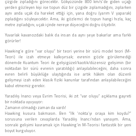
çizgide zıpladığını görecektir. Gökyüzünde 800 km/s’de giden uçağı
yerden gözleyen kişi ise topun düz bir çizgide zıplamadığını, zıplarken
aynı anda uçak da hareket ettiği için, yana doğru (yarım V yaparak)
zıpladığını söyleyecektir. Ama, iki gözlemci de topun hangi hızla, kaç
metre zıpladığını, uçak içinde nereye düşeceğini doğru ölçebilir.
Yuvarlak kavanozdaki balık da insan da aynı şeye bakarlar ama farklı
görürler!
Hawking’e göre “var oluşu” bir teori yerine bir sürü model teori (M-
Teori) ile izah etmeye kalkışırsak; evrenin gözle görülemediği
dönemde Kuantum Teori ile gelişigüzel/kaotik/düzensiz gelişimin (bir
noktadan bir sürü evrenin yaratıldığı) anlaşılabileceğini, daha sonra
evren belirli büyüklüğe ulaştığında ise artık hâkim olan düzenli
gelişmeyi izah eden klasik fiziki kanunlar tarafından anlaşılabileceğini
kabul etmemiz gerekir.
Yaradılış İnancı veya Evrim Teorisi, iki zıt “var oluşu” açıklama gayreti
bir noktada uyuşuyor:
Zamanın olmadığı zaman da vardı!
Hawking kusura bakmasın. Ben “İlk ‘nokta’yı oraya kim koydu?”
sorusuna verilen cevaplarda Yaradılış İnancı’ndan yanayım. Ama,
sonraki gelişimi kavramak için Hawking’in M-Teorisi fantastik bir yeni
boyut kurguluyor.