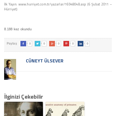
İlk Yayın: www.hurriyet.com.tr/yazarlar/16948048.asp (6 Şubat 2011 –
Hürriyet)
8.188 kez okundu
0
0
0
0
0
Paylaş





CÜNEYT ÜLSEVER
İlginizi Çekebilir