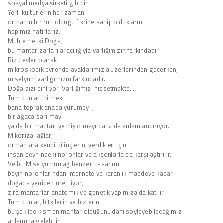
sosyal medya şirketi gibidir.
Yerli kültürlerin her zaman
ormanın bir ruh olduğu fikrine sahip olduklarını
hepimiz hatırlarız.
Muhtemel ki Doğa,
bu mantar zarları aracılığıyla varlığımızın farkındadır.
Biz devler olarak
mikroskobik evrende ayaklarımızla üzerlerinden geçerken,
miselyum varlığımızın farkındadır.
Doğa bizi dinliyor. Varlığımızı hissetmekte…
Tüm bunları bilmek
bana toprak anada yürümeyi ,
bir ağaca sarılmayı
ya da bir mantarı yemiş olmayı daha da anlamlandırıyor.
Mikorizal ağlar,
ormanlara kendi bilinçlerini verdikleri için
insan beynindeki nöronlar ve aksonlarla da karşılaştırılır.
Ve bu Miselyumun ağ benzeri tasarımı
beyin nöronlarından internete ve karanlık maddeye kadar
doğada yeniden üretiliyor,
zira mantarlar anatomik ve genetik yapımıza da katılır.
Tüm bunlar, bitkilerin ve bizlerin
bu şekilde kısmen mantar olduğunu dahi söyleyebileceğimiz
anlamına gelebilir.