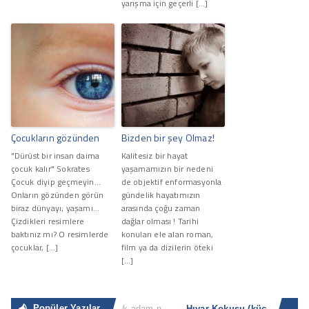
yarışma için geçerli […]
Çocukların gözünden
Bizden bir şey Olmaz!
"Dürüst bir insan daima
Kalitesiz bir hayat
çocuk kalır" Sokrates
yaşamamızın bir nedeni
Çocuk diyip geçmeyin...
de objektif enformasyonla
Onların gözünden görün
gündelik hayatımızın
biraz dünyayı; yaşamı...
arasında çoğu zaman
Çizdikleri resimlere
dağlar olması ! Tarihi
baktınız mı? O resimlerde
konuları ele alan roman,
çocuklar, […]
film ya da dizilerin öteki
[…]
Popüler Yazılar
Sıradan İnsan
“Büyük adam nerede ve ne zaman küçük adam olacağını bilir. Küçük adam ise küçük olduğunun [...]
Hıyar Koku