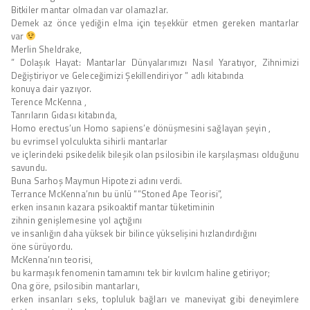
Bitkiler mantar olmadan var olamazlar.
Demek az önce yediğin elma için teşekkür etmen gereken mantarlar
var
Merlin Sheldrake,
” Dolaşık Hayat: Mantarlar Dünyalarımızı Nasıl Yaratıyor, Zihnimizi
Değiştiriyor ve Geleceğimizi Şekillendiriyor ” adlı kitabında
konuya dair yazıyor.
Terence McKenna ,
Tanrıların Gıdası kitabında,
Homo erectus’un Homo sapiens’e dönüşmesini sağlayan şeyin ,
bu evrimsel yolculukta sihirli mantarlar
ve içlerindeki psikedelik bileşik olan psilosibin ile karşılaşması olduğunu
savundu.
Buna Sarhoş Maymun Hipotezi adını verdi.
Terrance McKenna’nın bu ünlü ““Stoned Ape Teorisi”,
erken insanın kazara psikoaktif mantar tüketiminin
zihnin genişlemesine yol açtığını
ve insanlığın daha yüksek bir bilince yükselişini hızlandırdığını
öne sürüyordu.
McKenna’nın teorisi,
bu karmaşık fenomenin tamamını tek bir kıvılcım haline getiriyor;
Ona göre, psilosibin mantarları,
erken insanları seks, topluluk bağları ve maneviyat gibi deneyimlere