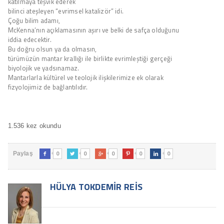
katılmaya teşvik ederek
bilinci ateşleyen “evrimsel katalizör” idi.
Çoğu bilim adamı,
McKenna’nın açıklamasının aşırı ve belki de safça olduğunu
iddia edecektir.
Bu doğru olsun ya da olmasın,
türümüzün mantar krallığı ile birlikte evrimleştiği gerçeği
biyolojik ve yadsınamaz.
Mantarlarla kültürel ve teolojik ilişkilerimize ek olarak
fizyolojimiz de bağlantılıdır.
1.536 kez okundu
0
0
0
0
0
Paylaş





HÜLYA TOKDEMIR REIS