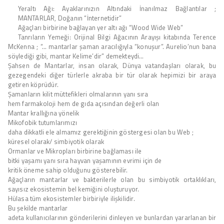
Yeraltı Ağı: Ayaklarınızın Altındaki İnanılmaz Bağlantılar ;
MANTARLAR, Doğanın “İnternetidir”
Ağaçları birbirine bağlayan yer altı ağı “Wood Wide Web”
Tanrıların Yemeği: Orijinal Bilgi Ağacının Arayışı kitabında Terence
McKenna ; “… mantarlar şaman aracılığıyla “konuşur”. Aurelio’nun bana
söylediği gibi, mantar Kelime’dir” demekteydi…
Şahsen de Mantarlar, insan olarak, Dünya vatandaşları olarak, bu
gezegendeki diğer türlerle akraba bir tür olarak hepimizi bir araya
getiren köprüdür.
Şamanların kilit müttefikleri olmalarının yanı sıra
hem farmakoloji hem de gıda açısından değerli olan
Mantar krallığına yönelik
Mikofobik tutumlarımızı
daha dikkatli ele almamız gerektiğinin göstergesi olan bu Web ;
küresel olarak/ simbiyotik olarak
Ormanlar ve Mikropları birbirine bağlaması ile
bitki yaşamı yanı sıra hayvan yaşamının evrimi için de
kritik öneme sahip olduğunu gösterebilir.
Ağaçların mantarlar ve bakterilerle olan bu simbiyotik ortaklıkları,
sayısız ekosistemin bel kemiğini oluşturuyor.
Hülasa tüm ekosistemler birbiriyle ilişkilidir.
Bu şekilde mantarlar
adeta kullanıcılarının gönderilerini dinleyen ve bunlardan yararlanan bir