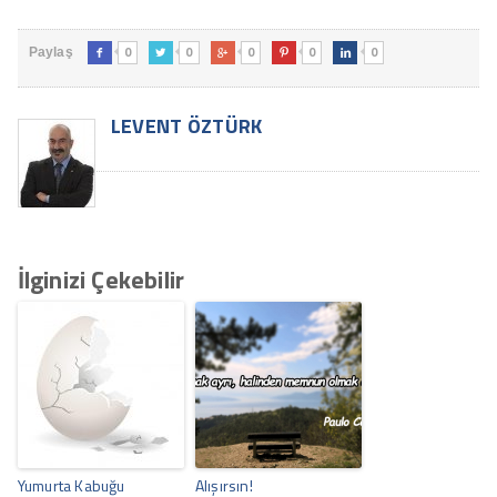
0
0
0
0
0
Paylaş





LEVENT ÖZTÜRK
İlginizi Çekebilir
Yumurta Kabuğu
Alışırsın!