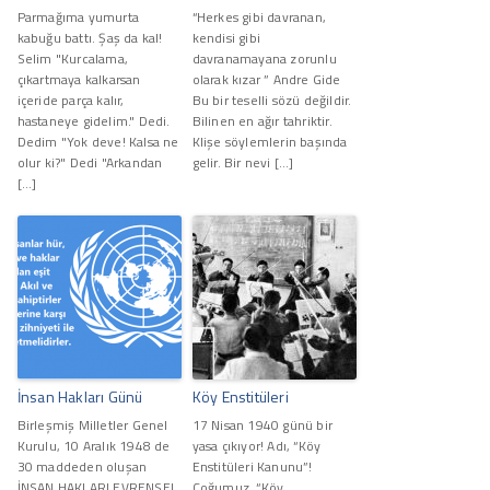
Parmağıma yumurta
“Herkes gibi davranan,
kabuğu battı. Şaş da kal!
kendisi gibi
Selim "Kurcalama,
davranamayana zorunlu
çıkartmaya kalkarsan
olarak kızar ” Andre Gide
içeride parça kalır,
Bu bir teselli sözü değildir.
hastaneye gidelim." Dedi.
Bilinen en ağır tahriktir.
Dedim "Yok deve! Kalsa ne
Klişe söylemlerin başında
olur ki?" Dedi "Arkandan
gelir. Bir nevi […]
[…]
İnsan Hakları Günü
Köy Enstitüleri
Birleşmiş Milletler Genel
17 Nisan 1940 günü bir
Kurulu, 10 Aralık 1948 de
yasa çıkıyor! Adı, “Köy
30 maddeden oluşan
Enstitüleri Kanunu”!
İNSAN HAKLARI EVRENSEL
Çoğumuz, “Köy