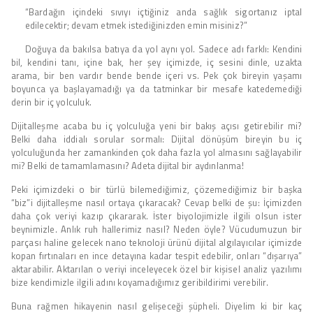
“Bardağın içindeki sıvıyı içtiğiniz anda sağlık sigortanız iptal
edilecektir; devam etmek istediğinizden emin misiniz?”
Doğuya da bakılsa batıya da yol aynı yol. Sadece adı farklı: Kendini
bil, kendini tanı, içine bak, her şey içimizde, iç sesini dinle, uzakta
arama, bir ben vardır bende bende içeri vs. Pek çok bireyin yaşamı
boyunca ya başlayamadığı ya da tatminkar bir mesafe katedemediği
derin bir iç yolculuk.
Dijitalleşme acaba bu iç yolculuğa yeni bir bakış açısı getirebilir mi?
Belki daha iddialı sorular sormalı: Dijital dönüşüm bireyin bu iç
yolculuğunda her zamankinden çok daha fazla yol almasını sağlayabilir
mi? Belki de tamamlamasını? Adeta dijital bir aydınlanma!
Peki içimizdeki o bir türlü bilemediğimiz, çözemediğimiz bir başka
“biz”i dijitalleşme nasıl ortaya çıkaracak? Cevap belki de şu: İçimizden
daha çok veriyi kazıp çıkararak. İster biyolojimizle ilgili olsun ister
beynimizle. Anlık ruh hallerimiz nasıl? Neden öyle? Vücudumuzun bir
parçası haline gelecek nano teknoloji ürünü dijital algılayıcılar içimizde
kopan fırtınaları en ince detayına kadar tespit edebilir, onları “dışarıya”
aktarabilir. Aktarılan o veriyi inceleyecek özel bir kişisel analiz yazılımı
bize kendimizle ilgili adını koyamadığımız geribildirimi verebilir.
Buna rağmen hikayenin nasıl gelişeceği şüpheli. Diyelim ki bir kaç