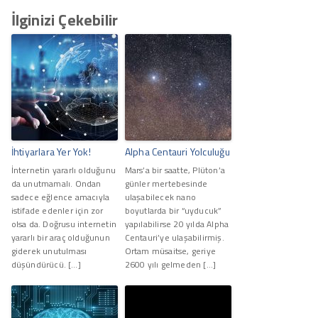
İlginizi Çekebilir
İhtiyarlara Yer Yok!
Alpha Centauri Yolculuğu
İnternetin yararlı olduğunu
Mars’a bir saatte, Plüton’a
da unutmamalı. Ondan
günler mertebesinde
sadece eğlence amacıyla
ulaşabilecek nano
istifade edenler için zor
boyutlarda bir “uyducuk”
olsa da. Doğrusu internetin
yapılabilirse 20 yılda Alpha
yararlı bir araç olduğunun
Centauri’ye ulaşabilirmiş.
giderek unutulması
Ortam müsaitse, geriye
düşündürücü. […]
2600 yılı gelmeden […]