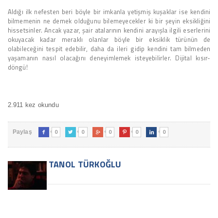
Aldığı ilk nefesten beri böyle bir imkanla yetişmiş kuşaklar ise kendini
bilmemenin ne demek olduğunu bilemeyecekler ki bir şeyin eksikliğini
hissetsinler. Ancak yazar, şair atalarının kendini arayışla ilgili eserlerini
okuyacak kadar meraklı olanlar böyle bir eksiklik türünün de
olabileceğini tespit edebilir, daha da ileri gidip kendini tam bilmeden
yaşamanın nasıl olacağını deneyimlemek isteyebilirler. Dijital kısır-
döngü!
2.911 kez okundu
0
0
0
0
0
Paylaş





TANOL TÜRKOĞLU