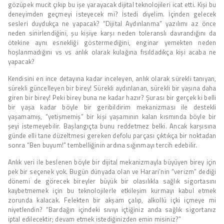
gözüpek mucit çıkıp bu işe yarayacak dijital teknolojileri icat etti. Kişi bu
deneyimden geçmeyi isteyecek mi? İstedi diyelim. İçinden gelecek
sesleri duydukça ne yapacak? “Dijital Aydınlanma” yazılımı az önce
neden sinirlendiğini, şu kişiye karşı neden toleranslı davrandığını da
ötekine aynı esnekliği göstermediğini, enginar yemekten neden
hoşlanmadığını vs vs anlık olarak kulağına fısıldadıkça kişi acaba ne
yapacak?
Kendisini en ince detayına kadar inceleyen, anlık olarak sürekli tanıyan,
sürekli güncelleyen bir birey! Sürekli aydınlanan, sürekli bir yaşına daha
giren bir birey! Peki birey buna ne kadar hazır? Şurası bir gerçek ki belli
bir yaşa kadar böyle bir geribildirim mekanizması ile destekli
yaşamamış, “yetişmemiş” bir kişi yaşamının kalan kısmında böyle bir
şeyi istemeyebilir. Başlangıçta bunu reddetmez belki. Ancak karşısına
günde elli tane düzeltmesi gereken defolu parçası çıktıkça bir noktadan
sonra “Ben buyum!” tembelliğinin ardına sığınmayı tercih edebilir.
Anlık veri ile beslenen böyle bir dijital mekanizmayla büyüyen birey için
pek bir seçenek yok. Bugün dünyada olan ve Harari’nin “verizm” dediği
dönemi de görecek bireyler büyük bir olasılıkla sağlık sigortasını
kaybetmemek için bu teknolojilerle etkileşim kurmayı kabul etmek
zorunda kalacak. Felekten bir akşam çalıp, alkollü içki içmeye mi
niyetlendin? “Bardağın içindeki sıvıyı içtiğiniz anda sağlık sigortanız
iptal edilecektir; devam etmek istediğinizden emin misiniz?”