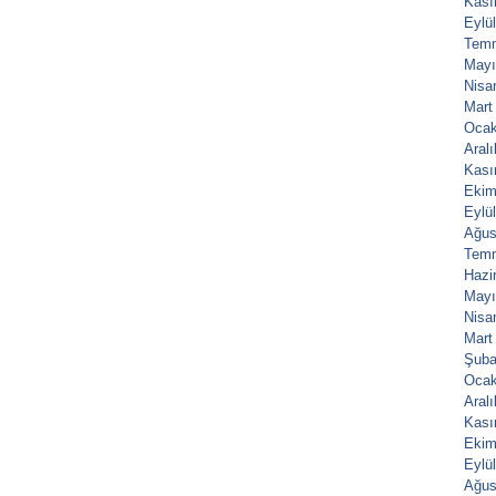
Kası
Eylü
Tem
Mayı
Nisa
Mart
Ocak
Aral
Kası
Ekim
Eylü
Ağus
Tem
Hazi
Mayı
Nisa
Mart
Şuba
Ocak
Aral
Kası
Ekim
Eylü
Ağus