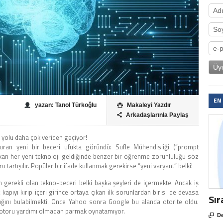
EN
yazan: Tanol Türkoğlu
Makaleyi Yazdır

Arkadaşlarınla Paylaş

n yolu daha çok veriden geçiyor!
luşturan yeni bir beceri ufukta göründü: Sufle Mühendisliği (“prompt
yıkan her yeni teknoloji geldiğinde benzer bir öğrenme zorunluluğu söz
artışılır. Popüler bir ifade kullanmak gerekirse “yeni varyant” belki!
in gerekli olan tekno-beceri belki başka şeyleri de içermekte. Ancak iş
apıyı kırıp içeri girince ortaya çıkan ilk sorunlardan birisi de devasa
Sır
ğını bulabilmekti. Önce Yahoo sonra Google bu alanda otorite oldu.
 motoru yardımı olmadan parmak oynatamıyor.

De