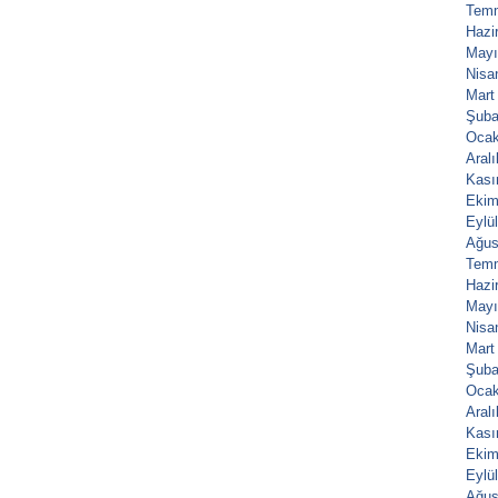
Tem
Hazi
Mayı
Nisa
Mart
Şuba
Ocak
Aral
Kası
Ekim
Eylü
Ağus
Tem
Hazi
Mayı
Nisa
Mart
Şuba
Ocak
Aral
Kası
Ekim
Eylü
Ağus