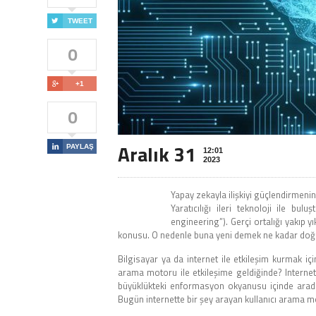

TWEET
0

+1
0
Aralık 31

PAYLAŞ
12:01
2023
Yapay zekayla ilişkiyi güçlendirmeni
Yaratıcılığı ileri teknoloji ile bu
engineering”). Gerçi ortalığı yakıp 
konusu. O nedenle buna yeni demek ne kadar doğru t
Bilgisayar ya da internet ile etkileşim kurmak iç
arama motoru ile etkileşime geldiğinde? Internet k
büyüklükteki enformasyon okyanusu içinde aradı
Bugün internette bir şey arayan kullanıcı arama