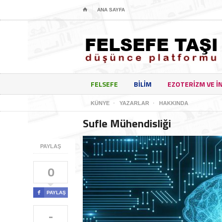
⌂
ANA SAYFA
FELSEFE
BILIM
EZOTERIZM VE I
KÜNYE
YAZARLAR
HAKKINDA
Sufle Mühendisliği
PAYLAŞ
0

PAYLAŞ
-