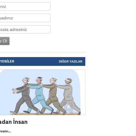
 YENILER
DIĞER YAZILAR
adan İnsan
vamı...