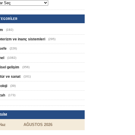
TEGORILER
im
(192)
oterizm ve inanç sistemleri
(295)
sefe
(226)
nel
(1082)
isel gelişim
(356)
tür ve sanat
(161)
oloji
(39)
zah
(173)
KVIM
Haz
AĞUSTOS 2026