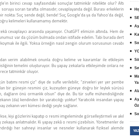
le’ın birinci cevap sayfasındaki sonuçlar tatminkâr nitelikte olur? Altı
 soruyu soran tarafta olmasıdır; cevaplayanda değil. Burası erkeklerin
Hı
 bir nokta: Suç sende değil, bende! Suç Google’da ya da Yahoo’da değil,
SE
doğru kelimeleri kullanamamış demektir.
Ay
y zekâ cevaplayıcı arasında yaşanıyor. ChatGPT elimizin altında. Hem de
Ka
orunumuz var da çözüm bulmada ondan istifade edelim. Tabi burada dert
 koymak ile ilgili. Yoksa örneğin nasıl zengin olurum sorusunun cevabı
So
YO
rdan verim alabilmek onunla doğru kelime ve kavramlar ile etkileşim
Sö
liğinin temelini oluşturuyor. Bu yapay zekalarla etkileşimde onlara ne
Sır
erece tatminkâr oluyor.
Ma
gün batımı resmi çiz” diye de sufle verilebilir, “zirveleri yer yer pembe
Ya
 olan bir güneşin resmini çiz, kuzeyden güneye doğru bir leylek sürüsü
Al
n, dağların önü ormanlık olsun” diye de. Bu tür sufle mühendisliğinde
nın (da) kendinden bir yaratıcılığı yoktur! Yaratıcılık insandan yapay
Ay
ay zekanın veri kümesi dediği şeyle sağlanır.
Öz
So
kse, kişi gözlerini kapatıp o resmi imgeleminde görselleştirmeli ve akıl
 zekaya anlatmalıdır. Ki yapay zekâ o resmi çizebilsin. Yönetmenler de
ndırdığı her sahneyi insanlar ve nesneler kullanarak fiziksel alemde
YA