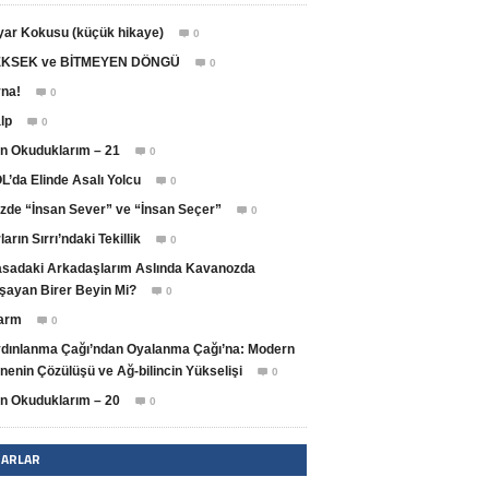
yar Kokusu (küçük hikaye)
0

KSEK ve BİTMEYEN DÖNGÜ
0

na!
0

lp
0

n Okuduklarım – 21
0

L’da Elinde Asalı Yolcu
0

zde “İnsan Sever” ve “İnsan Seçer”
0

ların Sırrı’ndaki Tekillik
0

sadaki Arkadaşlarım Aslında Kavanozda
şayan Birer Beyin Mi?
0

arm
0

dınlanma Çağı’ndan Oyalanma Çağı’na: Modern
nenin Çözülüşü ve Ağ-bilincin Yükselişi
0

n Okuduklarım – 20
0

ZARLAR