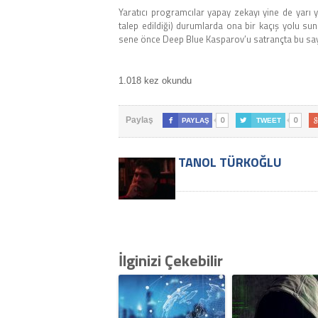
Yaratıcı programcılar yapay zekayı yine de yarı
talep edildiği) durumlarda ona bir kaçış yolu su
sene önce Deep Blue Kasparov’u satrançta bu sa
1.018 kez okundu
0
0
Paylaş

PAYLAŞ

TWEET
TANOL TÜRKOĞLU
İlginizi Çekebilir