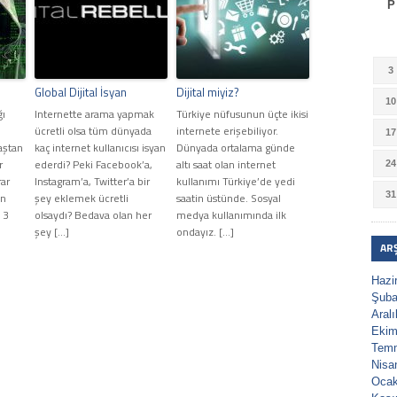
P
3
Global Dijital İsyan
Dijital miyiz?
10
ğı
Internette arama yapmak
Türkiye nüfusunun üçte ikisi
ücretli olsa tüm dünyada
internete erişebiliyor.
17
aştan
kaç internet kullanıcısı isyan
Dünyada ortalama günde
r
ederdi? Peki Facebook’a,
altı saat olan internet
24
rar
Instagram’a, Twitter’a bir
kullanımı Türkiye’de yedi
31
on
şey eklemek ücretli
saatin üstünde. Sosyal
 3
olsaydı? Bedava olan her
medya kullanımında ilk
şey […]
ondayız. […]
AR
Hazi
Şuba
Aral
Ekim
Tem
Nisa
Ocak