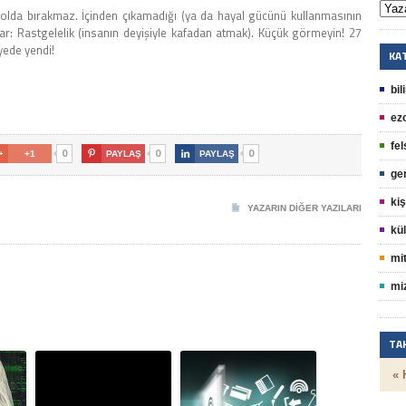
 yolda bırakmaz. İçinden çıkamadığı (ya da hayal gücünü kullanmasının
nar: Rastgelelik (insanın deyişiyle kafadan atmak). Küçük görmeyin! 27
yede yendi!
KA
bil
ez
fel
0
0
0

+1

PAYLAŞ

PAYLAŞ
ge
kiş
YAZARIN DIĞER YAZILARI
kül
mit
mi
TA
« 