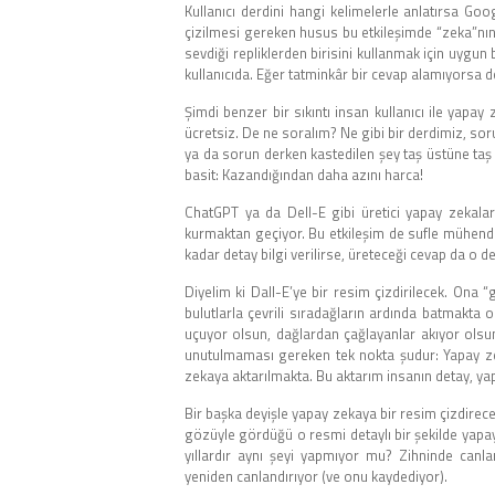
Kullanıcı derdini hangi kelimelerle anlatırsa Goog
çizilmesi gereken husus bu etkileşimde “zeka”nın
sevdiği repliklerden birisini kullanmak için uygun
kullanıcıda. Eğer tatminkâr bir cevap alamıyorsa 
Şimdi benzer bir sıkıntı insan kullanıcı ile yapa
ücretsiz. De ne soralım? Ne gibi bir derdimiz, s
ya da sorun derken kastedilen şey taş üstüne taş
basit: Kazandığından daha azını harca!
ChatGPT ya da Dell-E gibi üretici yapay zekala
kurmaktan geçiyor. Bu etkileşim de sufle mühendis
kadar detay bilgi verilirse, üreteceği cevap da o d
Diyelim ki Dall-E’ye bir resim çizdirilecek. Ona “
bulutlarla çevrili sıradağların ardında batmakta
uçuyor olsun, dağlardan çağlayanlar akıyor olsu
unutulmaması gereken tek nokta şudur: Yapay zeka
zekaya aktarılmakta. Bu aktarım insanın detay, yap
Bir başka deyişle yapay zekaya bir resim çizdirece
gözüyle gördüğü o resmi detaylı bir şekilde yapay
yıllardır aynı şeyi yapmıyor mu? Zihninde canla
yeniden canlandırıyor (ve onu kaydediyor).