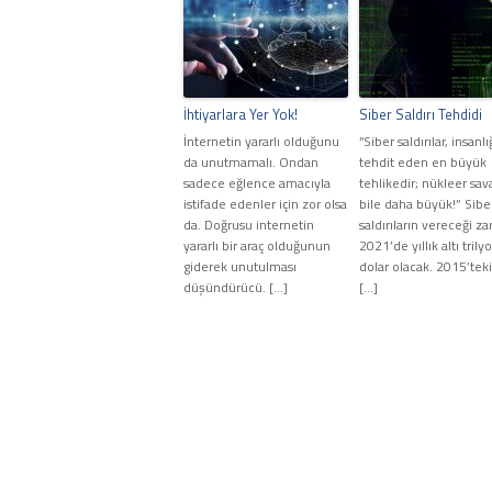
İhtiyarlara Yer Yok!
Siber Saldırı Tehdidi
İnternetin yararlı olduğunu
“Siber saldırılar, insanlı
da unutmamalı. Ondan
tehdit eden en büyük
sadece eğlence amacıyla
tehlikedir; nükleer sav
istifade edenler için zor olsa
bile daha büyük!” Sibe
da. Doğrusu internetin
saldırıların vereceği za
yararlı bir araç olduğunun
2021’de yıllık altı trily
giderek unutulması
dolar olacak. 2015’teki
düşündürücü. […]
[…]