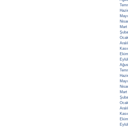
Tem
Hazi
Mayı
Nisa
Mart
Şuba
Ocak
Aral
Kası
Ekim
Eylü
Ağus
Tem
Hazi
Mayı
Nisa
Mart
Şuba
Ocak
Aral
Kası
Ekim
Eylü