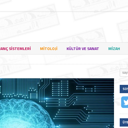
NANÇ SISTEMLERI
MITOLOJI
KÜLTÜR VE SANAT
MIZAH
SO
ÜY