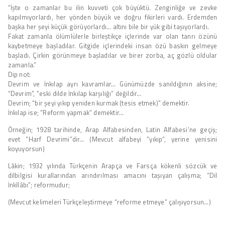
“İşte o zamanlar bu ilin kuvveti çok büyüktü. Zenginliğe ve zevke
kapılmıyorlardı, her yönden büyük ve doğru fikirleri vardı. Erdemden
başka her şeyi küçük görüyorlardı… altını bile bir yük gibi taşıyorlardı.
Fakat zamanla ölümlülerle birleştikçe içlerinde var olan tanrı özünü
kaybetmeye başladılar. Gitgide içlerindeki insan özü baskın gelmeye
başladı. Çirkin görünmeye başladılar ve birer zorba, aç gözlü oldular
zamanla.”
Dip not:
Devrim ve İnkılap ayrı kavramlar… Günümüzde sanıldığının aksine;
“Devrim”, “eski dilde İnkılap karşılığı” değildir…
Devrim; “bir şeyi yıkıp yeniden kurmak (tesis etmek)” demektir.
İnkılap ise; “Reform yapmak” demektir…
Örneğin; 1928 tarihinde, Arap Alfabesinden, Latin Alfabesi’ne geçiş;
evet “Harf Devrimi”dir… (Mevcut alfabeyi “yıkıp”, yerine yenisini
koyuyorsun)
Lâkin; 1932 yılında Türkçenin Arapça ve Farsça kökenli sözcük ve
dilbilgisi kurallarından arındırılması amacını taşıyan çalışma; “Dil
İnkîlâbı”; reformudur;
(Mevcut kelimeleri Türkçeleştirmeye “reforme etmeye” çalışıyorsun…)