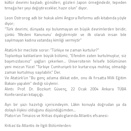
kültür devrimi başladı; gönülleri, gözleri Japon örneğindedir, tepeden
tırnağa her şeyi değiştirecekler, hazır olun” diyor.
Leon Ostrorog adlı bir hukuk alimi Angora Reformu adlı kitabında şöyle
diyor;
“Türk devrimi, dünyada eşi bulunmayan en büyük devrimlerden biridir;
çünkü ‘Medeni Kanununu’ değiştirmiştir ve ilk olarak insan bile
sayılmayan kadına vatandaş kimliği vermiştir”
Atatürk bir mecliste sorar: “Türkiye ne zaman kurtulur?”
Toplantıya katılanların büyük bölümü, “Efendim zaten kurtulmuştur, siz
başımızdasınız” yağları çekerken… Üniversitenin felsefe bölümünen
yeni mezun Yücel “Türkiye Cumhuriyeti bir kurtarıcıya muhtaç olmadığı
zaman kurtulmuş sayılabilir.” Der.
Ve Atatürk’ün “Bu genç adama dikkat edin, onu ilk fırsatta Milli Eğitim
Bakanı yapalım” dediği söylenir.
Alıntı: Prof. Dr. Bozkurt Güvenç, 22 Ocak 2004 Ankara TÜBA
Konferansları kitapçığı.
Ayrı bir yazı hazırlığı içerisindeyim. Lâkin konuyla doğrudan ya da
dolaylı ilişkisi olduğunu düşündüğümden…
Platon’un Timaios ve Kritias diyaloglarında Atlantis efsanesi:
Kritias’da Atlantis ile İlgili Bölümlerden: