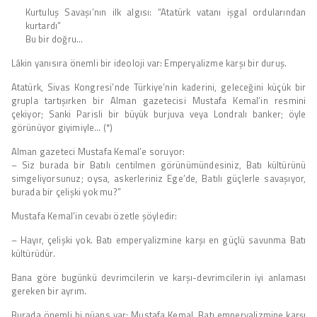
Kurtuluş Savaşı’nın ilk algısı: “Atatürk vatanı işgal ordularından
kurtardı”
Bu bir doğru…
Lâkin yanısıra önemli bir ideoloji var: Emperyalizme karşı bir duruş.
Atatürk, Sivas Kongresi’nde Türkiye’nin kaderini, geleceğini küçük bir
grupla tartışırken bir Alman gazetecisi Mustafa Kemal’in resmini
çekiyor; Sanki Parisli bir büyük burjuva veya Londralı banker; öyle
görünüyor giyimiyle… (*)
Alman gazeteci Mustafa Kemal’e soruyor:
– Siz burada bir Batılı centilmen görünümündesiniz, Batı kültürünü
simgeliyorsunuz; oysa, askerleriniz Ege’de, Batılı güçlerle savaşıyor,
burada bir çelişki yok mu?”
Mustafa Kemal’in cevabı özetle şöyledir:
– Hayır, çelişki yok. Batı emperyalizmine karşı en güçlü savunma Batı
kültürüdür.
Bana göre bugünkü devrimcilerin ve karşı-devrimcilerin iyi anlaması
gereken bir ayrım.
Burada önemli bi nüans var; Mustafa Kemal, Batı emperyalizmine karşı