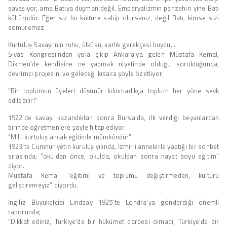
savaşıyor, ama Batıya düşman değil. Emperyalizmin panzehiri yine Batı
kültürüdür. Eğer siz bu kültüre sahip olursanız, değil Batı, kimse sizi
sömüremez.
Kurtuluş Savaşı’nın ruhu, ülküsü, varlık gerekçesi buydu…
Sivas Kongresi’nden yola çıkıp Ankara’ya gelen Mustafa Kemal,
Dikmen’de kendisine ne yapmak niyetinde olduğu sorulduğunda,
devrimci projesini ve geleceği kısaca şöyle özetliyor:
“Bir toplumun üyeleri düşünür kılınmadıkça toplum her yöne sevk
edilebilir!”
1922’de savaşı kazandıktan sonra Bursa’da, ilk verdiği beyanlardan
birinde öğretmenlere şöyle hitap ediyor.
“Milli kurtuluş ancak eğitimle mümkündür”
1923’te Cumhuriyetin kuruluş yılında, İzmirli annelerle yaptığı bir sohbet
sırasında; “okuldan önce, okulda, okuldan sonra hayat boyu eğitim”
diyor.
Mustafa Kemal “eğitimi ve toplumu değiştirmeden, kültürü
geliştiremeyiz” diyordu.
İngiliz Büyükelçisi Lindsay 1925’te Londra’ya gönderdiği önemli
raporunda;
“Dikkat ediniz, Türkiye’de bir hükümet darbesi olmadı, Türkiye’de bir