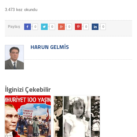
3.473 kez okundu
0
0
0
0
0
Paylaş





HARUN GELMIS
İlginizi Çekebilir