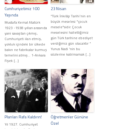
Cumhuriyetimiz 100
23 Nisan
Yaşında
“Türk İnkılâp Tarihi’nin en
büyük meselesi *çocuk
Mustafa Kemal Atatürk
mesele*sidir. Çocuk
1923 -1938 yılları arasında
meselesini hallettiğimiz
yani savaştan çıkmış,
gün Türk tarihine ebediyet
Cumhuriyeti ilan etmiş,
verdiğimiz gün olacaktır "
yokluk içindeki bir ülkede
Yunus Nadi 'nin bu
bakın ne fabrikalar kurmuş
sözlerine katılmamak […]
temelini atmış… 1-Ankara
Fişek […]
Planları Rafa Kaldırın!
Öğretmenler Gününe
Özel
Yıl 1927. Cumhuriyet