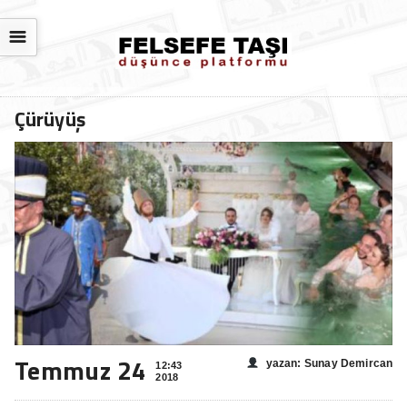
☰
Çürüyüş
Temmuz 24
yazan: Sunay Demircan
12:43
2018