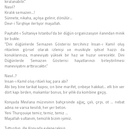
kiralanabilir.”
Nasıl?
Kiralık semazen…!
Sünnete, nikaha, açılışa gelinir, dönülür…
Devr-i Türqhiye ilerliyor maşallah.
Payitaht-ı Sultaniye Istanbul’da bir düğün organizasyon ilanından minik
bir bukle:
“Dini düğünlerde Semazen Gösterisi tercihiniz İnsan-ı Kamil oluş
ritüelinin görsel olarak izlenişi ve musikiyle işitsel hazzı da
konuklarınıza, maneviyatı yüksek bir haz ve huzur verecektir. Dini
Düğünlerde Semazen Gösterisi hayatlarınızı birleştirilmesi
maneviyatını arttıracaktır.”
Nasıl..?
Insan-ı Kamil oluş ritüeli kaç para abi?
Abi beş bine tarikat kapısı, on bine marifet, onbeşe hakikat… elli bin ver
dört kapı birden, makamlar bonus, bir yıllık da kombine geçiş.
Konyada Mevlana müzesinin bahçesinde ağaç, çalı, çırpı, ot … nebat
adına ne varsa kesildi, her yer beton.
Yeni Thurqouiye temiz, temiz, temiz …
Maşallah sultanım, temizlik bizim işimiz.
Tutturdun, ille Konyada evleneceksin.