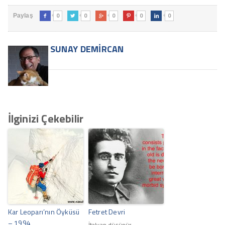
0
0
0
0
0
Paylaş





SUNAY DEMIRCAN
İlginizi Çekebilir
Kar Leoparı’nın Öyküsü
Fetret Devri
– 1994
İtalyan düşünür