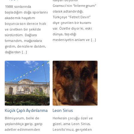
Gramsci’nin “Interregnum”
1988 sonlarında
olarak adlandırdığı,
başladığım doğa sporlarını
Türkçeye “Fetret Devri”
akademik hayatım
diye çevrilen bir kuramı
boyunca son derece hızlı
var. Özetle diyor ki, eski
ve üretken bir şekilde
dünya, taşıdığı
sürdürdüm. Dağlara
medeniyetin anlam ve […]
tırmandım, mağaralara
girdim, denizlere daldım,
dağlardan […]
Küçük Çaplı Aydınlanma
Leon Sirius
Bilmiyorum, belki de
Herkesin çocuğu özel ve
yaşlandıkça garip, garip
güzel, ama Leon Sirius,
adetler edinmemden
Leonito’muz, gerçekten