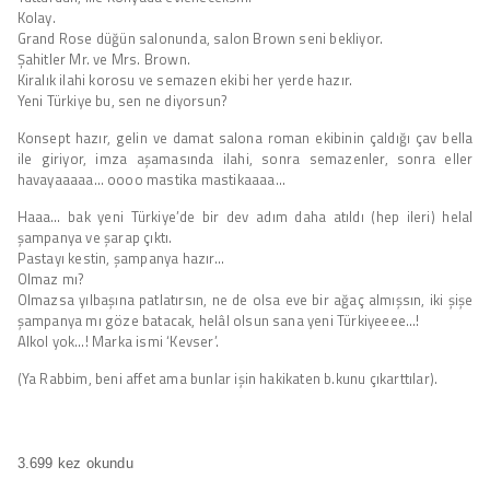
Kolay.
Grand Rose düğün salonunda, salon Brown seni bekliyor.
Şahitler Mr. ve Mrs. Brown.
Kiralık ilahi korosu ve semazen ekibi her yerde hazır.
Yeni Türkiye bu, sen ne diyorsun?
Konsept hazır, gelin ve damat salona roman ekibinin çaldığı çav bella
ile giriyor, imza aşamasında ilahi, sonra semazenler, sonra eller
havayaaaaa… oooo mastika mastikaaaa…
Haaa… bak yeni Türkiye’de bir dev adım daha atıldı (hep ileri) helal
şampanya ve şarap çıktı.
Pastayı kestin, şampanya hazır…
Olmaz mı?
Olmazsa yılbaşına patlatırsın, ne de olsa eve bir ağaç almışsın, iki şişe
şampanya mı göze batacak, helâl olsun sana yeni Türkiyeeee…!
Alkol yok…! Marka ismi ‘Kevser’.
(Ya Rabbim, beni affet ama bunlar işin hakikaten b.kunu çıkarttılar).
3.699 kez okundu