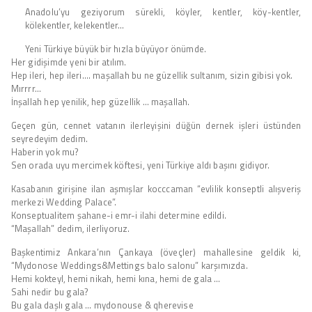
Anadolu’yu geziyorum sürekli, köyler, kentler, köy-kentler,
kölekentler, kelekentler…
Yeni Türkiye büyük bir hızla büyüyor önümde.
Her gidişimde yeni bir atılım.
Hep ileri, hep ileri…. maşallah bu ne güzellik sultanım, sizin gibisi yok.
Mırrrr…
İnşallah hep yenilik, hep güzellik … maşallah.
Geçen gün, cennet vatanın ilerleyişini düğün dernek işleri üstünden
seyredeyim dedim.
Haberin yok mu?
Sen orada uyu mercimek köftesi, yeni Türkiye aldı başını gidiyor.
Kasabanın girişine ilan aşmışlar kocccaman “evlilik konseptli alışveriş
merkezi Wedding Palace”.
Konseptualitem şahane-i emr-i ilahi determine edildi.
“Maşallah” dedim, ilerliyoruz.
Başkentimiz Ankara’nın Çankaya (öveçler) mahallesine geldik ki,
“Mydonose Weddings&Mettings balo salonu” karşımızda.
Hemi kokteyl, hemi nikah, hemi kına, hemi de gala …
Sahi nedir bu gala?
Bu gala daşlı gala … mydonouse & qherevise