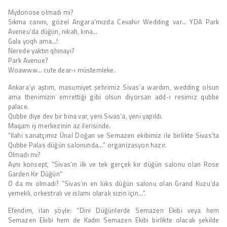
Mydonose olmadı mı?
Sıkma canını, gözel Angara’mızda Cevahir Wedding var… YDA Park
Aveneu’da düğün, nikah, kına…
Gala yoqh ama…!
Nerede yaktın qhınayı?
Park Avenue?
Woawww… cute dear-ı müstemleke.
Ankara’yı aştım, masumiyet şehrimiz Sivas’a wardım, wedding olsun
ama thenimizin emrettiği gibi olsun diyorsan add-ı resimiz qubbe
palace.
Qubbe diye dev bir bina var, yeni Sivas’a, yeni yapıldı.
Maqam iş merkezinin az ilerisinde.
“İlahi sanatçımız Ünal Doğan ve Semazen ekibimiz ile birlikte Sivas’ta
Qubbe Palas düğün salonunda…” organizasyon hazır.
Olmadı mı?
Aynı konsept, “Sivas’ın ilk ve tek gerçek kır düğün salonu olan Rose
Garden Kır Düğün”
O da mı olmadı? “Sivas’ın en lüks düğün salonu olan Grand Kuzu’da
yemekli, orkestralı ve islamı olarak sizin için…”.
Efendim, ilan şöyle: “Dini Düğünlerde Semazen Ekibi veya hem
Semazen Ekibi hem de Kadın Semazen Ekibi birlikte olacak şekilde