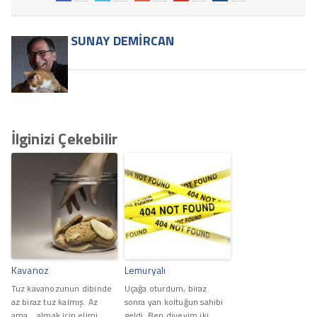
SUNAY DEMIRCAN
İlginizi Çekebilir
Kavanoz
Lemuryalı
Tuz kavanozunun dibinde
Uçağa oturdum, biraz
az biraz tuz kalmış. Az
sonra yan koltuğun sahibi
ama... almak için elimi
geldi. Ben diyeyim iki