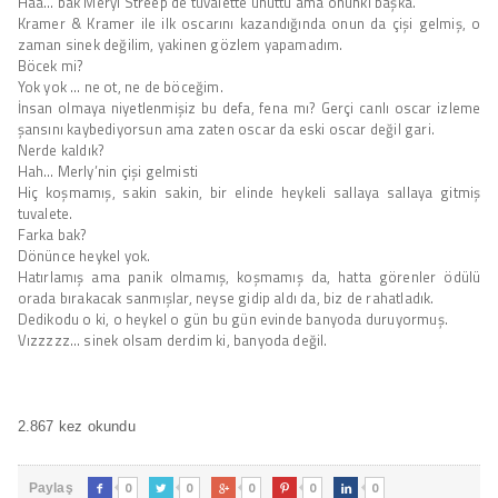
Haa… bak Meryl Streep’de tuvalette unuttu ama onunki başka.
Kramer & Kramer ile ilk oscarını kazandığında onun da çişi gelmiş, o
zaman sinek değilim, yakinen gözlem yapamadım.
Böcek mi?
Yok yok … ne ot, ne de böceğim.
İnsan olmaya niyetlenmişiz bu defa, fena mı? Gerçi canlı oscar izleme
şansını kaybediyorsun ama zaten oscar da eski oscar değil gari.
Nerde kaldık?
Hah… Merly’nin çişi gelmisti
Hiç koşmamış, sakin sakin, bir elinde heykeli sallaya sallaya gitmiş
tuvalete.
Farka bak?
Dönünce heykel yok.
Hatırlamış ama panik olmamış, koşmamış da, hatta görenler ödülü
orada bırakacak sanmışlar, neyse gidip aldı da, biz de rahatladık.
Dedikodu o ki, o heykel o gün bu gün evinde banyoda duruyormuş.
Vızzzzz… sinek olsam derdim ki, banyoda değil.
2.867 kez okundu
0
0
0
0
0
Paylaş




