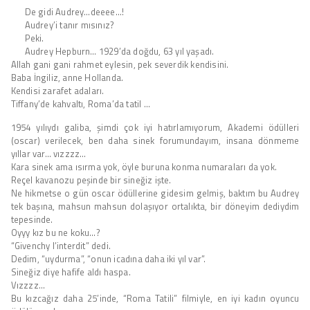
De gidi Audrey…deeee…!
Audrey’i tanır mısınız?
Peki.
Audrey Hepburn… 1929’da doğdu, 63 yıl yaşadı.
Allah gani gani rahmet eylesin, pek severdik kendisini.
Baba İngiliz, anne Hollanda.
Kendisi zarafet adaları.
Tiffany’de kahvaltı, Roma’da tatil …
1954 yılıydı galiba, şimdi çok iyi hatırlamıyorum, Akademi ödülleri
(oscar) verilecek, ben daha sinek forumundayım, insana dönmeme
yıllar var… vızzzz…
Kara sinek ama ısırma yok, öyle buruna konma numaraları da yok.
Reçel kavanozu peşinde bir sineğiz işte.
Ne hikmetse o gün oscar ödüllerine gidesim gelmiş, baktım bu Audrey
tek başına, mahsun mahsun dolaşıyor ortalıkta, bir döneyim dediydim
tepesinde.
Oyyy kız bu ne koku…?
“Givenchy l’interdit” dedi.
Dedim, “uydurma”, “onun icadına daha iki yıl var”.
Sineğiz diye hafife aldı haspa.
Vızzzz…
Bu kızcağız daha 25’inde, “Roma Tatili” filmiyle, en iyi kadın oyuncu