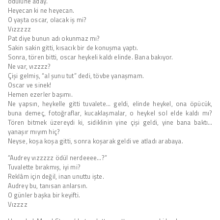
ödülüne aday.
Heyecan ki ne heyecan.
O yaşta oscar, olacak iş mi?
Vızzzzz
Pat diye bunun adı okunmaz mı?
Sakin sakin gitti, kısacık bir de konuşma yaptı.
Sonra, tören bitti, oscar heykeli kaldı elinde. Bana bakıyor.
Ne var, vızzzz?
Çişi gelmiş, “al şunu tut” dedi, tövbe yanaşmam.
Oscar ve sinek!
Hemen ezerler başımı.
Ne yapsın, heykelle gitti tuvalete… geldi, elinde heykel, ona öpücük,
buna demeç, fotoğraflar, kucaklaşmalar, o heykel sol elde kaldı mı?
Tören bitmek üzereydi ki, sidiklinin yine çişi geldi, yine bana baktı…
yanaşır mıyım hiç?
Neyse, koşa koşa gitti, sonra koşarak geldi ve atladı arabaya.
“Audrey vızzzzz ödül nerdeeee…?”
Tuvalette bırakmış, iyi mi?
Reklâm için değil, inan unuttu işte.
Audrey bu, tanısan anlarsın.
O günler başka bir keyifti.
Vızzzz