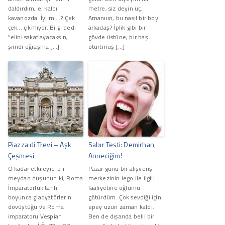
daldırdım, el kaldı
metre, siz deyin üç.
kavanozda. İyi mi…? Çek
Amanııın, bu nasıl bir boy
çek... çıkmıyor. Bilgi dedi
arkadaş? İplik gibi bir
"elini sakatlayacaksın,
gövde üstüne, bir baş
şimdi uğraşma […]
oturtmuş […]
Piazza di Trevi – Aşk
Sabır Testi: Demirhan,
Çeşmesi
Anneciğim!
O kadar etkileyici bir
Pazar günü bir alışveriş
meydan düşünün ki, Roma
merkezinin lego ile ilgili
İmparatorluk tarihi
faaliyetine oğlumu
boyunca gladyatörlerin
götürdüm. Çok sevdiği için
dövüştüğü ve Roma
epey uzun zaman kaldı.
imparatoru Vespian
Ben de dışarıda belli bir