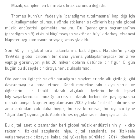
Müzik, sahiplenilen bir meta olmak zorunda değildir.
Thomas Kuhn’un ifadesiyle “paradigma tutulmasına” kapıldığı için
dijitalleşmeden olumsuz yönde etkilenen sektörlerin başında global
müzik endüstrisi gelmekte malum. Bu “paradigma sıçraması”nın
(paradigm shift) etkisini küçümseyen sektör en büyük darbeyi efsanevi
Napster uygulamasının ortaya çıkmasıyla aldı.
Son 40 yılın global ciro rakamlarına bakıldığında Napster’ın çıktığı
1999’da global cironun bir daha yanına yaklaşılamayacak bir zirve
yaptığı görünüyor; yıllık 20 milyar doların üstünde bir figür. O gün
bugün bu düzeyde bir ciroya henüz ulaşılamadı.
Öte yandan ilginçtir sektör paradigma söylemlerinde altı çizildiği gibi
davranmayı da ihmal etmedi. Kendi modeline sıkı sıkıya sarıldı ve
diğerlerini bir tehdit olarak algıladı. Üyelerin kendi kişisel
bilgisayarlarındaki müziği ücretsiz olarak birbiri ile paylaşmasına
olanak tanıyan Napster uygulamasını 2002 yılında “indirdi” indirmesine
ama ardından çok daha büyük, bu kez kurumsal, bir oyuncu (yine
“dışarıdan”) oyuna girdi. Apple iTunes uygulamasını dünyaya tanıttı.
Bu dijital lanet, o zamandan beri global müzik endüstrisinin yıllık ciro
rakamını, fiziksel satışlarda inişe, dijital satışlarda ise (fiziksele
yetişemeyecek düzeyde kalsa da) yükselişe sürükledi. 2017 itibariyle