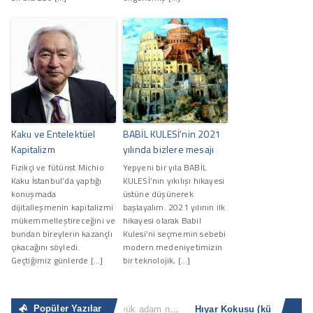
Kaku ve Entelektüel
BABİL KULESİ’nin 2021
Kapitalizm
yılında bizlere mesajı
Fizikçi ve fütürist Michio
Yepyeni bir yıla BABİL
Kaku İstanbul’da yaptığı
KULESİ’nin yıkılışı hikayesi
konuşmada
üstüne düşünerek
dijitalleşmenin kapitalizmi
başlayalım. 2021 yılının ilk
mükemmelleştireceğini ve
hikayesi olarak Babil
bundan bireylerin kazançlı
Kulesi’ni seçmemin sebebi
çıkacağını söyledi.
modern medeniyetimizin
Geçtiğimiz günlerde […]
bir teknolojik, […]
Popüler Yazılar
Sıradan İnsan
“Büyük adam nerede ve ne zaman küçük adam olacağını bilir. Küçük adam ise küçük olduğunun [...]