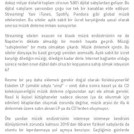
dokuz milyar dolarlık toplam cironun %80’i dijital satışlardan geliyor. Bu
dijital satışların yarısından çoğu ise tek bir kanaldan elde ediliyor:
Streaming! Yani iTunes, Spotify, Pandora gibi global müzik
sitelerinden. Bu siteler aylık sabit bir ücret karşılığında yasal olarak
sınırsız müzik dinleme imkanı sunuyorlar.
Streaming siteleri esasen ne klasik müzik endüstrisinin ne de
Napster’ın dikkate almadığı bir modeli hayata geçirdi. Müziği
“sahiplenilen” bir meta olmaktan çıkardı. Müzik dinlemek içindir. Bu
siteler dünyaya bu basit gerçeği yeniden anımsattı. Aylık sabit bir ücret
karşılığı dilediğin müziği, dilediğin kadar dinle. Internet bağlantın olduğu
sürece neden onun dijital dahi olsa bir kopyasına sahip olmak isteyesin
ki?
Resme bir şey daha eklemek gerekir doğal olarak: Koleksiyonerlik!
Eskiden LP (şimdiki adıyla “vinyl” – vinil) daha sonra kaset ya da CD
koleksiyonerliğini müzik dinleme olgusundan ayrı ele almak gerekir.
Nasıl ki kişisel kütüphaneler sadece okunan (ya da okunmak için
edinilen) kitaplardan oluşmak zorunda değilse, müzik arşivi de illa ki
dinlenmek üzere satın alınan LP ya da CD’lerden oluşmuyor.
Öte yandan müzik endüstrisinin istemeye istemeye kendisini
dönüştürmek zorunda kalması 2016’dan itibaren fiziksel satışlarda da
olumlu bir kıpırdanmaya yol açmışa benziyor. Geçtiğimiz günlerde