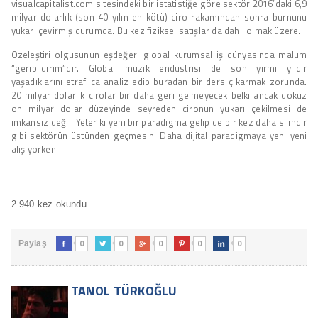
visualcapitalist.com sitesindeki bir istatistiğe göre sektör 2016’daki 6,9
milyar dolarlık (son 40 yılın en kötü) ciro rakamından sonra burnunu
yukarı çevirmiş durumda. Bu kez fiziksel satışlar da dahil olmak üzere.
Özeleştiri olgusunun eşdeğeri global kurumsal iş dünyasında malum
“geribildirim”dir. Global müzik endüstrisi de son yirmi yıldır
yaşadıklarını etraflıca analiz edip buradan bir ders çıkarmak zorunda.
20 milyar dolarlık cirolar bir daha geri gelmeyecek belki ancak dokuz
on milyar dolar düzeyinde seyreden cironun yukarı çekilmesi de
imkansız değil. Yeter ki yeni bir paradigma gelip de bir kez daha silindir
gibi sektörün üstünden geçmesin. Daha dijital paradigmaya yeni yeni
alışıyorken.
2.940 kez okundu
0
0
0
0
0
Paylaş





TANOL TÜRKOĞLU