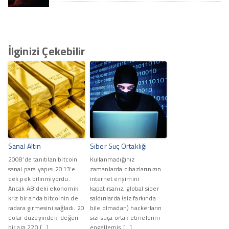
İlginizi Çekebilir
Sanal Altın
Siber Suç Ortaklığı
2008’de tanıtılan bitcoin
Kullanmadığınız
sanal para yapısı 2013’e
zamanlarda cihazlarınızın
dek pek bilinmiyordu.
internet erişimini
Ancak AB’deki ekonomik
kapatırsanız, global siber
kriz bir anda bitcoinin de
saldırılarda (siz farkında
radara girmesini sağladı. 20
bile olmadan) hackerların
dolar düzeyindeki değeri
sizi suça ortak etmelerini
bir ara 220 […]
engellemiş […]