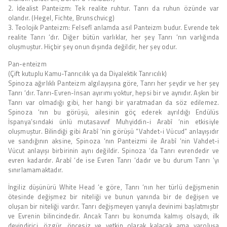
2. İdealist Panteizm: Tek realite ruhtur. Tanrı da ruhun özünde var
olandır. (Hegel, Fichte, Brunschvicg)
3. Teolojik Panteizm: Felsefî anlamda asıl Panteizm budur. Evrende tek
realite Tanrı ‘dır. Diğer bütün varlıklar, her şey Tanrı ‘nın varlığında
oluşmuştur. Hiçbir şey onun dışında değildir, her şey odur.
Pan-enteizm
(Çift kutuplu Kamu-Tanrıcılık ya da Diyalektik Tanrıcılık)
Spinoza ağırlıklı Panteizm algılayışına göre, Tanrı her şeydir ve her şey
Tanrı ‘dır. Tanrı-Evren-İnsan ayırımı yoktur, hepsi bir ve aynıdır. Aşkın bir
Tanrı var olmadığı gibi, her hangi bir yaratmadan da söz edilemez.
Spinoza ‘nın bu görüşü, ailesinin göç ederek ayrıldığı Endülüs
İspanya’sındaki ünlü mutasavvıf Muhyiddin-i Arabî ‘nin etkisiyle
oluşmuştur. Bilindiği gibi Arabî ‘nin görüşü “Vahdet-i Vücud” anlayışıdır
ve sandığının aksine, Spinoza ‘nın Panteizmi ile Arabî ‘nin Vahdet-i
Vücut anlayışı birbirinin aynı değildir. Spinoza ‘da Tanrı evrendedir ve
evren kadardır. Arabî ‘de ise Evren Tanrı ‘dadır ve bu durum Tanrı ‘yı
sınırlamamaktadır.
İngiliz düşünürü White Head ‘e göre, Tanrı ‘nın her türlü değişmenin
ötesinde değişmez bir niteliği ve bunun yanında bir de değişen ve
oluşan bir niteliği vardır. Tanrı değişmeyen yanıyla devinimi başlatmıştır
ve Evrenin bilincindedir. Ancak Tanrı bu konumda kalmış olsaydı, ilk
devindirici, özgür, öncesiz ve yetkin olarak kalacak ama varoluşa