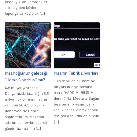
insan, yıkılan kerpiç evler,
silinip giden köyler...
Japonya’da köylülük […]
İnsanoğlunun geleceği
İnsanın Fabrika Ayarları
“Homo Noeticus” mu?
"Bin sene de okusam ne
biliyorsun diye sorsalar
4,6 milyar yaşındaki
bana; 'HADDİMİ BİLİRİM'
Dünyamızda insanlığın 3,5
derim." Hz. Mevlana Bugün
milyonluk bir evrim süresi
bu sitede ilk yazım ve iki
var. Son 50-65 bin yıllık
çocuk babası olarak benim
dönemde ise Homo
için çok özel. Zira en büyük
Sapiens’inCro-Magmon
[…]
adamından evrimleşerek
günümüz insanını […]