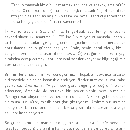
“Tanrı olmasaydı biz o’nu icat etmek zorunda kalacaktık, ama bütün
tabiat O’nun var olduğunu bize haykırmaktadır” şeklinde ifade
etmiştir bize Tanrı anlayışını Voltaire. Ve keza: “Tanrı düşüncesinden
başka her şey saçmadır” fikrini savunmuştur.
İlk Homo Sapiens Sapiens’in tarihi yaklaşık 200 bin yıl öncesine
dayandırılıyor. İlk insanımsı “LUCY” ise 3.5 milyon yıl yaşında. İnsanlık
tarihinde ne kadar geriye gidersek gidelim, insanın merakı ve
sorgulaması da o günden başlıyor. Kimiz, neyiz, nasıl olduk, biz –
dünya – evren, daha üstü, daha ötesi… Öğrendiğimiz her yeni şey,
bırakalım cevap vermeyi, sorulara yeni sorular katıyor ve bilgi açlığımız
doymadan devam ediyor.
Bilimin ilerlemesi, fikir ve deneylerimizin kuşaklar boyunca artarak
birikmesiyle bizler de insanlık olarak yeni fikirler üretiyoruz, yorumlar
yapıyoruz. Diyoruz ki; “Hiçbir şey göründüğü gibi değildir”, bunun
arkasında, ötesinde de mutlaka bir şeyler vardır veya olmalıdır.
“Varlığın, var oluşun nasıl ve nedenleri olmalıdır”. Bu sorgulamalardan
bir takım ulvi, yüce, mistik sonuçlar çıkarıyoruz. Kimimiz bir kısmına
inanıyoruz, kimimiz onu reddedip başka çıkarımlara, kavramlara veya
delillere iman ediyoruz.
Sorgulamaların bir kısmını teoloji, bir kısmını da felsefe veya din
felsefesi (teosofi) olarak ilim haline getiriyoruz. Biz bu sorgulamaların