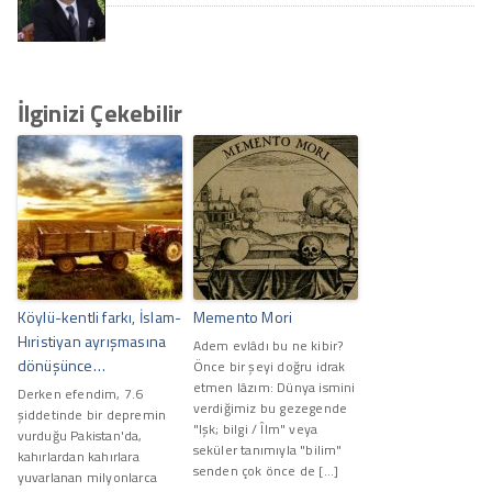
İlginizi Çekebilir
Köylü-kentli farkı, İslam-
Memento Mori
Hıristiyan ayrışmasına
Adem evlâdı bu ne kibir?
dönüşünce…
Önce bir şeyi doğru idrak
etmen lâzım: Dünya ismini
Derken efendim, 7.6
verdiğimiz bu gezegende
şiddetinde bir depremin
"Işk; bilgi / Îlm" veya
vurduğu Pakistan'da,
seküler tanımıyla "bilim"
kahırlardan kahırlara
senden çok önce de […]
yuvarlanan milyonlarca