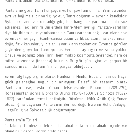
Panteizm, anlam olarak tümtanrıcılık – kamutanrıcılık- demektir.
Panteizme göre; Tanrı her şeydir ve her şey Tanrıdır. Tanrı’nın evrenden
ayrı ve bağımsız bir varlığı yoktur, Tanrı doğanın – evrenin kendisidir.
Aşkın bir Tanrı var olmadığı gibi, her hangi bir yaratmadan da söz
edilemez. Tek Tanrı ‘lı Dinlerdeki Tanrı-Alem ayrılığı, Yaratan-Yaratılan
diye bir ikilem aklın yanılsamasıdır. Tanrı yaradan değil, var olandır ve
evrendeki her şeyin (canlı-cansız bütün varlıklar, atom, hareket, insan,
doğa, fizik kanunları, yıldızlar… ) varlıkların toplamıdır. Evrende görülen
şeylerden gayri bir Tanrı yoktur. Evrenin başlangıcı ve sonu yoktur.
Önsüz ve sonsuz olan Tanrı; hem makro kozmosta (evrende), hem de
mikro kozmosta (insanda) bulunur. Bu görüşün ilginç ve çarpıcı bir
sonucu, insanın da Tanrı ‘nın bir parçası olduğudur.
Evreni algılayış biçimi olarak Panteizm, Hindu, Buda dinlerinde hayal
gücü geleneğine uygun bir anlayıştır. Felsefî bir tasarım olarak
Panteizm ise, eski Yunan felsefesinde Plotinos (205-270),
Rönesans’tan sonra Giordano Bruno (1548-1600) ve Spinoza (1632-
1677) tarafından temsil edilmiştir. Düşünsel kökü Antik Çağ Yunan
Stoacılığına dayanan Panteizmin ileri sürdüğü Evrenin Ruhu Anlayışı,
Hegel’ciliği ve Spinoza’cılığı doğurmuştur.
Panteizm’in Türleri
1. Tabiatçı Panteizm: Tek realite tabiattır. Tanrı da tabiatın içinde var
olandır. (Dideron, Boron d ‘Holbach)