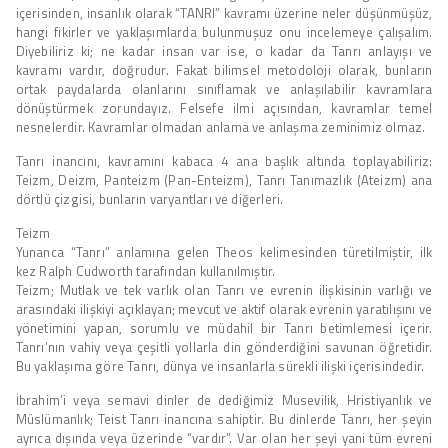
içerisinden, insanlık olarak “TANRI” kavramı üzerine neler düşünmüşüz,
hangi fikirler ve yaklaşımlarda bulunmuşuz onu incelemeye çalışalım.
Diyebiliriz ki; ne kadar insan var ise, o kadar da Tanrı anlayışı ve
kavramı vardır, doğrudur. Fakat bilimsel metodoloji olarak, bunların
ortak paydalarda olanlarını sınıflamak ve anlaşılabilir kavramlara
dönüştürmek zorundayız. Felsefe ilmi açısından, kavramlar temel
nesnelerdir. Kavramlar olmadan anlama ve anlaşma zeminimiz olmaz.
Tanrı inancını, kavramını kabaca 4 ana başlık altında toplayabiliriz:
Teizm, Deizm, Panteizm (Pan-Enteizm), Tanrı Tanımazlık (Ateizm) ana
dörtlü çizgisi, bunların varyantları ve diğerleri.
Teizm
Yunanca “Tanrı” anlamına gelen Theos kelimesinden türetilmiştir, ilk
kez Ralph Cudworth tarafından kullanılmıştır.
Teizm; Mutlak ve tek varlık olan Tanrı ve evrenin ilişkisinin varlığı ve
arasındaki ilişkiyi açıklayan; mevcut ve aktif olarak evrenin yaratılışını ve
yönetimini yapan, sorumlu ve müdahil bir Tanrı betimlemesi içerir.
Tanrı’nın vahiy veya çeşitli yollarla din gönderdiğini savunan öğretidir.
Bu yaklaşıma göre Tanrı, dünya ve insanlarla sürekli ilişki içerisindedir.
İbrahim’i veya semavi dinler de dediğimiz Musevilik, Hristiyanlık ve
Müslümanlık; Teist Tanrı inancına sahiptir. Bu dinlerde Tanrı, her şeyin
ayrıca dışında veya üzerinde “vardır”. Var olan her şeyi yani tüm evreni