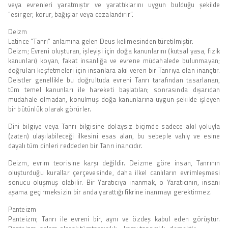
veya evrenleri yaratmıştır ve yarattıklarını uygun bulduğu şekilde
“esirger, korur, bağışlar veya cezalandırır”.
Deizm
Latince “Tanrı” anlamına gelen Deus kelimesinden türetilmiştir.
Deizm; Evreni oluşturan, işleyişi için doğa kanunlarını (kutsal yasa, fizik
kanunları) koyan, fakat insanlığa ve evrene müdahalede bulunmayan;
doğruları keşfetmeleri için insanlara akıl veren bir Tanrıya olan inançtır.
Deistler genellikle bu doğrultuda evreni Tanrı tarafından tasarlanan,
tüm temel kanunları ile hareketi başlatılan; sonrasında dışarıdan
müdahale olmadan, konulmuş doğa kanunlarına uygun şekilde işleyen
bir bütünlük olarak görürler.
Dini bilgiye veya Tanrı bilgisine dolaysız biçimde sadece akıl yoluyla
(zaten) ulaşılabileceği ilkesini esas alan, bu sebeple vahiy ve esine
dayalı tüm dinleri reddeden bir Tanrı inancıdır.
Deizm, evrim teorisine karşı değildir. Deizme göre insan, Tanrının
oluşturduğu kurallar çerçevesinde, daha ilkel canlıların evrimleşmesi
sonucu oluşmuş olabilir. Bir Yaratıcıya inanmak, o Yaratıcının, insanı
aşama geçirmeksizin bir anda yarattığı fikrine inanmayı gerektirmez.
Panteizm
Panteizm; Tanrı ile evreni bir, aynı ve özdeş kabul eden görüştür.