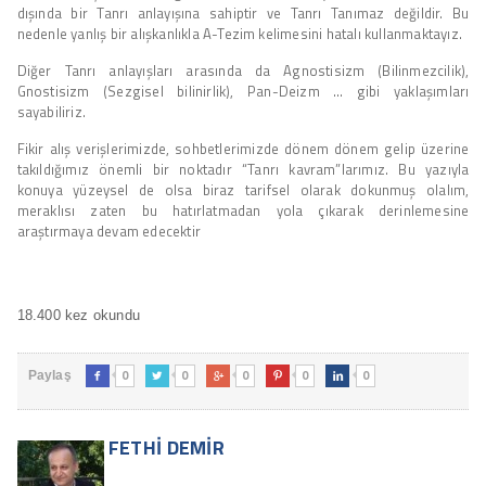
dışında bir Tanrı anlayışına sahiptir ve Tanrı Tanımaz değildir. Bu
nedenle yanlış bir alışkanlıkla A-Tezim kelimesini hatalı kullanmaktayız.
Diğer Tanrı anlayışları arasında da Agnostisizm (Bilinmezcilik),
Gnostisizm (Sezgisel bilinirlik), Pan-Deizm … gibi yaklaşımları
sayabiliriz.
Fikir alış verişlerimizde, sohbetlerimizde dönem dönem gelip üzerine
takıldığımız önemli bir noktadır “Tanrı kavram”larımız. Bu yazıyla
konuya yüzeysel de olsa biraz tarifsel olarak dokunmuş olalım,
meraklısı zaten bu hatırlatmadan yola çıkarak derinlemesine
araştırmaya devam edecektir
18.400 kez okundu
0
0
0
0
0
Paylaş





FETHI DEMIR