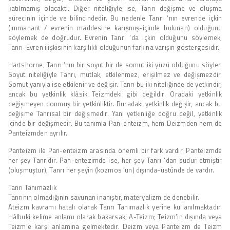
katılmamış olacaktı. Diğer niteliğiyle ise, Tanrı değişme ve oluşma
sürecinin içinde ve bilincindedir. Bu nedenle Tanrı ‘nın evrende içkin
(immanant / evrenin maddesine karışmış-içinde bulunan) olduğunu
söylemek de doğrudur. Evrenin Tanrı ‘da içkin olduğunu söylemek,
Tanrı-Evren ilişkisinin karşılıklı olduğunun farkına varışın göstergesidir.
Hartshorne, Tanrı ‘nın bir soyut bir de somut iki yüzü olduğunu söyler.
Soyut niteliğiyle Tanrı, mutlak, etkilenmez, erişilmez ve değişmezdir.
Somut yanıyla ise etkilenir ve değişir. Tanrı bu iki niteliğinde de yetkindir,
ancak bu yetkinlik klâsik Teizmdeki gibi değildir. Oradaki yetkinlik
değişmeyen donmuş bir yetkinliktir. Buradaki yetkinlik değişir, ancak bu
değişme Tanrısal bir değişmedir. Yani yetkinliğe doğru değil, yetkinlik
içinde bir değişmedir. Bu tanımla Pan-enteizm, hem Deizmden hem de
Panteizmden ayrılır.
Panteizm ile Pan-enteizm arasında önemli bir fark vardır. Panteizmde
her şey Tanrıdır. Pan-entezimde ise, her şey Tanrı ‘dan sudur etmiştir
(oluşmuştur), Tanrı her şeyin (kozmos ’un) dışında-üstünde de vardır.
Tanrı Tanımazlık
Tanrının olmadığının savunan inanıştır, materyalizm de denebilir.
Ateizm kavramı hatalı olarak Tanrı Tanımazlık yerine kullanılmaktadır.
Hâlbuki kelime anlamı olarak bakarsak, A-Teizm; Teizm’in dışında veya
Teizm’e karşı anlamına gelmektedir. Deizm veya Panteizm de Teizm