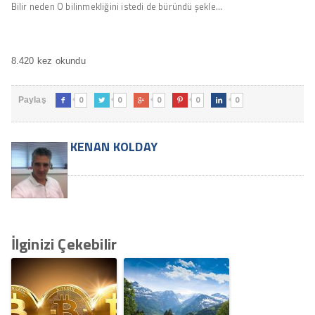
Bilir neden O bilinmekliğini istedi de büründü şekle…
8.420 kez okundu
0
0
0
0
0
Paylaş





KENAN KOLDAY
İlginizi Çekebilir