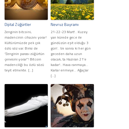
Dijital Züğürtler
Nevruz Bayramı
Zenginin bitcoini,
21-22-23 Mart!.. Kuzey
madencinin cihazını yorar!
yarı kürede gece ile
Kültürümüzde pek çok
gündüzün eşit olduğu 3
özlü söz var. Birisi de
gün!.. Ve sonra ki her gün
“Zenginin parası züğürtün
geceden daha uzun
çenesini yorar”! Bitcoin
olacak, ta Haziran 21’e
madenciliği bu özlü sözü
kadar!.. Hava ısınmaya…
teyit etmekte. […]
Karlar erimeye… Ağaçlar
[…]