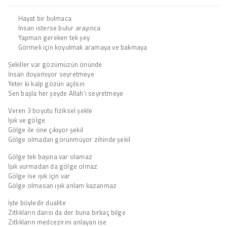
Hayat bir bulmaca
İnsan isterse bulur arayınca
Yapman gereken tek şey
Görmek için koyulmak aramaya ve bakmaya
Şekiller var gözümüzün önünde
İnsan doyamıyor seyretmeye
Yeter ki kalp gözün açılsın
Sen başla her şeyde Allah’ı seyretmeye
Veren 3 boyutu fiziksel şekle
Işık ve gölge
Gölge ile öne çıkıyor şekil
Gölge olmadan görünmüyor zihinde şekil
Gölge tek başına var olamaz
Işık vurmadan da gölge olmaz
Gölge ise ışık için var
Gölge olmasan ışık anlam kazanmaz
İşte böyledir dualite
Zıtlıkların dansı da der buna birkaç bilge
Zıtlıkların medcezirini anlayan ise