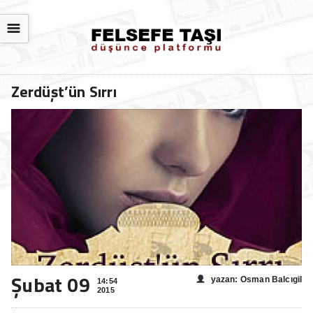
☰
Zerdüşt’ün Sırrı
Şubat 09
yazan: Osman Balcıgil
14:54
2015