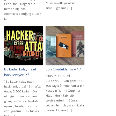
"elini sakatlayacaksın,
Cebelitarık Boğazı´nın
şimdi uğraşma […]
hemen dışında
Atlantik’teolduğu gibi…Bir
[…]
Bu kadar kolay nasıl
Son Okuduklarım – 17
hack’leniyoruz?
*HÜSEYİN RAHMİ
GÜRPINAR " Can pazarı " (
"Bu kadar kolay nasıl
504 sayfa )* Yine harika bir
hack'leniyoruz?" Bir hafta
Hüseyin Rahmi Gürpınar
önce, 2.500 kişinin üye
kitabı. Her kitabı gibi
olduğu bir gruba -uzman
tavsiye ederim. Güncel
gözüyle- üstteki başlıkla
gözlemleri, olaylara mizahı
uyarıcı, bilgilendirici bir
,zekayı katarak […]
yazı yazdım... Tek bir kişi
bile […]