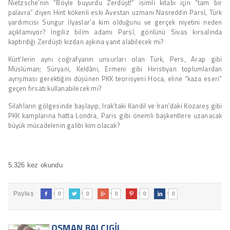
Nietzsche’nin “Böyle buyurdu Zerdüşt!” isimli kitabı için “tam bir
palavra” diyen Hint kökenli eski Avestan uzmanı Nasreddin Parsî, Türk
yardımcısı Sungur İlyaslar’a kim olduğunu ve gerçek niyetini neden
açıklamıyor? İngiliz bilim adamı Parsî, gönlünü Sivas kırsalında
kaptırdığı Zerdüşti kızdan aşkına yanıt alabilecek mi?
Kürt’lerin aynı coğrafyanın unsurları olan Türk, Pers, Arap gibi
Müslüman; Süryani, Keldâni, Ermeni gibi Hıristiyan toplumlardan
ayrışması gerektiğini düşünen PKK teorisyeni Hoca, eline “kaza eseri”
geçen fırsatı kullanabilecek mi?
Silahların gölgesinde başlayıp, Irak’taki Kandil ve İran’daki Kozareş gibi
PKK kamplarına hatta Londra, Paris gibi önemli başkentlere uzanacak
büyük mücadelenin galibi kim olacak?
5.326 kez okundu
0
0
0
0
0
Paylaş





OSMAN BALCIGIL