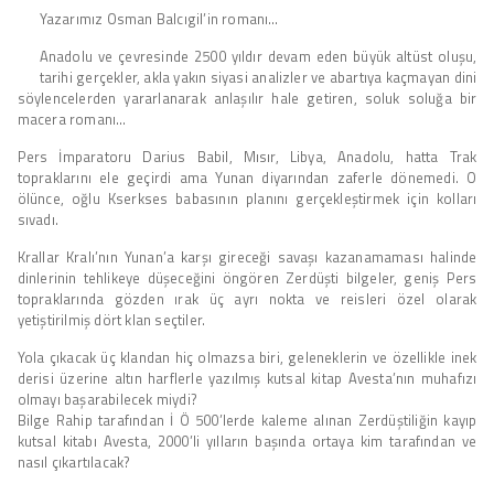
Yazarımız Osman Balcıgil’in romanı…
Anadolu ve çevresinde 2500 yıldır devam eden büyük altüst oluşu,
tarihi gerçekler, akla yakın siyasi analizler ve abartıya kaçmayan dini
söylencelerden yararlanarak anlaşılır hale getiren, soluk soluğa bir
macera romanı…
Pers İmparatoru Darius Babil, Mısır, Libya, Anadolu, hatta Trak
topraklarını ele geçirdi ama Yunan diyarından zaferle dönemedi. O
ölünce, oğlu Kserkses babasının planını gerçekleştirmek için kolları
sıvadı.
Krallar Kralı’nın Yunan’a karşı gireceği savaşı kazanamaması halinde
dinlerinin tehlikeye düşeceğini öngören Zerdüşti bilgeler, geniş Pers
topraklarında gözden ırak üç ayrı nokta ve reisleri özel olarak
yetiştirilmiş dört klan seçtiler.
Yola çıkacak üç klandan hiç olmazsa biri, geleneklerin ve özellikle inek
derisi üzerine altın harflerle yazılmış kutsal kitap Avesta’nın muhafızı
olmayı başarabilecek miydi?
Bilge Rahip tarafından İ Ö 500’lerde kaleme alınan Zerdüştiliğin kayıp
kutsal kitabı Avesta, 2000’li yılların başında ortaya kim tarafından ve
nasıl çıkartılacak?