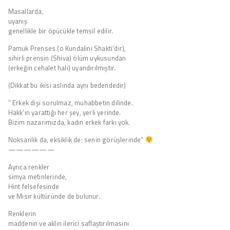
Masallarda,
uyanış
genellikle bir öpücükle temsil edilir.
Pamuk Prenses (o Kundalini Shakti’dir),
sihirli prensin (Shiva) ölüm uykusundan
(erkeğin cehalet hali) uyandırılmıştır.
(Dikkat bu ikisi aslında aynı bedendedir)
” Erkek dişi sorulmaz, muhabbetin dilinde.
Hakk’ın yarattığı her şey, yerli yerinde.
Bizim nazarımızda, kadın erkek farkı yok.
Noksanlık da, eksiklik de; senin görüşlerinde”
——————
Ayrıca renkler
simya metinlerinde,
Hint felsefesinde
ve Mısır kültüründe de bulunur.
Renklerin
maddenin ve aklın ilerici saflaştırılmasını