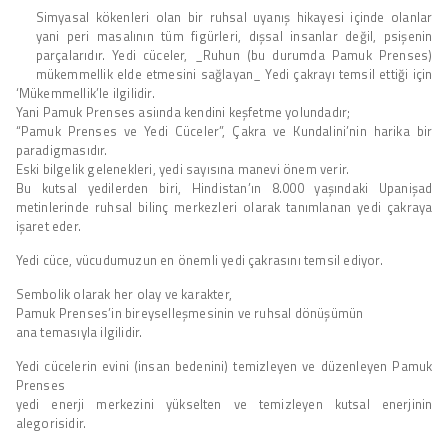
Simyasal kökenleri olan bir ruhsal uyanış hikayesi içinde olanlar
yani peri masalının tüm figürleri, dışsal insanlar değil, psişenin
parçalarıdır. Yedi cüceler, _Ruhun (bu durumda Pamuk Prenses)
mükemmellik elde etmesini sağlayan_ Yedi çakrayı temsil ettiği için
‘Mükemmellik’le ilgilidir.
Yani Pamuk Prenses asiında kendini keşfetme yolundadır;
“Pamuk Prenses ve Yedi Cüceler”, Çakra ve Kundalini’nin harika bir
paradigmasıdır.
Eski bilgelik gelenekleri, yedi sayısına manevi önem verir.
Bu kutsal yedilerden biri, Hindistan’ın 8.000 yaşındaki Upanişad
metinlerinde ruhsal bilinç merkezleri olarak tanımlanan yedi çakraya
işaret eder.
Yedi cüce, vücudumuzun en önemli yedi çakrasını temsil ediyor.
Sembolik olarak her olay ve karakter,
Pamuk Prenses’in bireyselleşmesinin ve ruhsal dönüşümün
ana temasıyla ilgilidir.
Yedi cücelerin evini (insan bedenini) temizleyen ve düzenleyen Pamuk
Prenses
yedi enerji merkezini yükselten ve temizleyen kutsal enerjinin
alegorisidir.