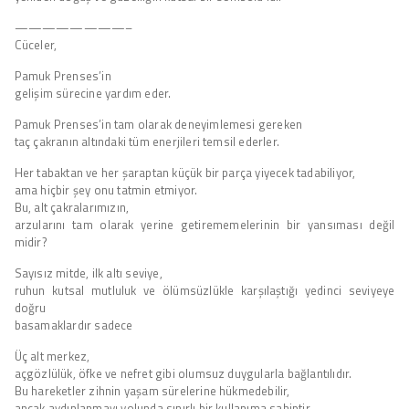
————————–
Cüceler,
Pamuk Prenses’in
gelişim sürecine yardım eder.
Pamuk Prenses’in tam olarak deneyimlemesi gereken
taç çakranın altındaki tüm enerjileri temsil ederler.
Her tabaktan ve her şaraptan küçük bir parça yiyecek tadabiliyor,
ama hiçbir şey onu tatmin etmiyor.
Bu, alt çakralarımızın,
arzularını tam olarak yerine getirememelerinin bir yansıması değil
midir?
Sayısız mitde, ilk altı seviye,
ruhun kutsal mutluluk ve ölümsüzlükle karşılaştığı yedinci seviyeye
doğru
basamaklardır sadece
Üç alt merkez,
açgözlülük, öfke ve nefret gibi olumsuz duygularla bağlantılıdır.
Bu hareketler zihnin yaşam sürelerine hükmedebilir,
ancak aydınlanmayı yolunda sınırlı bir kullanıma sahiptir.