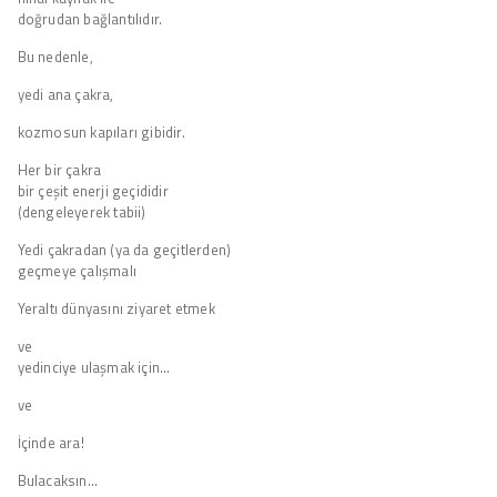
doğrudan bağlantılıdır.
Bu nedenle,
yedi ana çakra,
kozmosun kapıları gibidir.
Her bir çakra
bir çeşit enerji geçididir
(dengeleyerek tabii)
Yedi çakradan (ya da geçitlerden)
geçmeye çalışmalı
Yeraltı dünyasını ziyaret etmek
ve
yedinciye ulaşmak için…
ve
İçinde ara!
Bulacaksın…