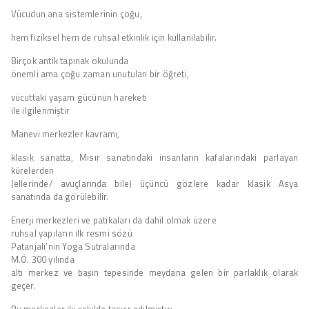
Vücudun ana sistemlerinin çoğu,
hem fiziksel hem de ruhsal etkinlik için kullanılabilir.
Birçok antik tapınak okulunda
önemli ama çoğu zaman unutulan bir öğreti,
vücuttaki yaşam gücünün hareketi
ile ilgilenmiştir
Manevi merkezler kavramı,
klasik sanatta, Mısır sanatındaki insanların kafalarındaki parlayan
kürelerden
(ellerinde/ avuçlarında bile) üçüncü gözlere kadar klasik Asya
sanatında da görülebilir.
Enerji merkezleri ve patikaları da dahil olmak üzere
ruhsal yapıların ilk resmi sözü
Patanjali’nin Yoga Sutralarında
M.Ö. 300 yılında
altı merkez ve başın tepesinde meydana gelen bir parlaklık olarak
geçer.
Bu merkezler iki şekilde tasvir edilmiştir: