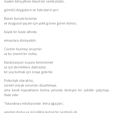
maden bilinçaltının klasik bir sembolüdür,
gömülü duyguların ve hatıraların yeri.
Bazen burada bulunan
ve duygusal yaşam için yakıt görevi gören kömür,
büyük bir baskı altında
elmaslara dönüşebilir.
Cüceler hazineyi arıyorlar
ve bu önemli bir nokta.
Kanalizasyon suyunu temizlemek
vs için derinliklere dalmazlar,
bir şey bulmak için oraya giderler.
Psikolojik olarak bu,
sürekli olarak sorunları düzeltmeye,
ama kendi kaynaklarını bulma yolunda ilerleyen bir şekilde çalışmayı
ifade eder
“İskandinav mitolojisinde ‘elma ağaçları’,
yeniden doğuş ve güzelliğin kutsal bir sembolü idi.