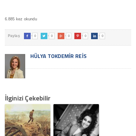
6.885 kez okundu
0
0
0
0
0
Paylaş





HÜLYA TOKDEMIR REIS
İlginizi Çekebilir