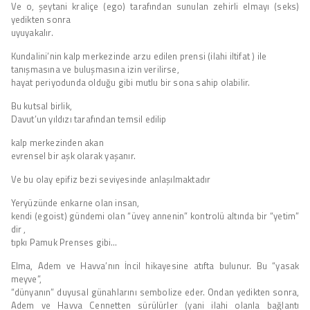
Ve o, şeytani kraliçe (ego) tarafından sunulan zehirli elmayı (seks)
yedikten sonra
uyuyakalır.
Kundalini’nin kalp merkezinde arzu edilen prensi (ilahi iltifat ) ile
tanışmasına ve buluşmasına izin verilirse,
hayat periyodunda olduğu gibi mutlu bir sona sahip olabilir.
Bu kutsal birlik,
Davut’un yıldızı tarafından temsil edilip
kalp merkezinden akan
evrensel bir aşk olarak yaşanır.
Ve bu olay epifiz bezi seviyesinde anlaşılmaktadır
Yeryüzünde enkarne olan insan,
kendi (egoist) gündemi olan “üvey annenin” kontrolü altında bir “yetim”
dir ,
tıpkı Pamuk Prenses gibi…
Elma, Adem ve Havva’nın İncil hikayesine atıfta bulunur. Bu “yasak
meyve”,
“dünyanın” duyusal günahlarını sembolize eder. Ondan yedikten sonra,
Adem ve Havva Cennetten sürülürler (yani ilahi olanla bağlantı