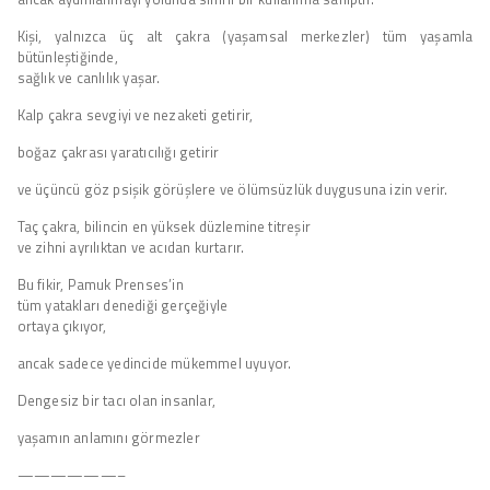
Kişi, yalnızca üç alt çakra (yaşamsal merkezler) tüm yaşamla
bütünleştiğinde,
sağlık ve canlılık yaşar.
Kalp çakra sevgiyi ve nezaketi getirir,
boğaz çakrası yaratıcılığı getirir
ve üçüncü göz psişik görüşlere ve ölümsüzlük duygusuna izin verir.
Taç çakra, bilincin en yüksek düzlemine titreşir
ve zihni ayrılıktan ve acıdan kurtarır.
Bu fikir, Pamuk Prenses’in
tüm yatakları denediği gerçeğiyle
ortaya çıkıyor,
ancak sadece yedincide mükemmel uyuyor.
Dengesiz bir tacı olan insanlar,
yaşamın anlamını görmezler
——————–