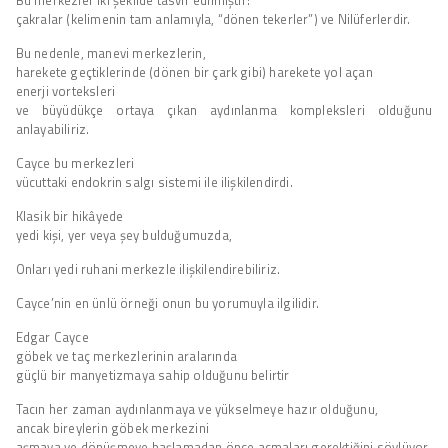
çakralar (kelimenin tam anlamıyla, “dönen tekerler”) ve Nilüferlerdir.
Bu nedenle, manevi merkezlerin,
harekete geçtiklerinde (dönen bir çark gibi) harekete yol açan
enerji vorteksleri
ve büyüdükçe ortaya çıkan aydınlanma kompleksleri olduğunu
anlayabiliriz.
Cayce bu merkezleri
vücuttaki endokrin salgı sistemi ile ilişkilendirdi.
Klasik bir hikâyede
yedi kişi, yer veya şey bulduğumuzda,
Onları yedi ruhani merkezle ilişkilendirebiliriz.
Cayce’nin en ünlü örneği onun bu yorumuyla ilgilidir.
Edgar Cayce
göbek ve taç merkezlerinin aralarında
güçlü bir manyetizmaya sahip olduğunu belirtir
Tacın her zaman aydınlanmaya ve yükselmeye hazır olduğunu,
ancak bireylerin göbek merkezini
aşmaya ve dönüşmeye başlamadan önce açmaları gerektiğini söylüyor.