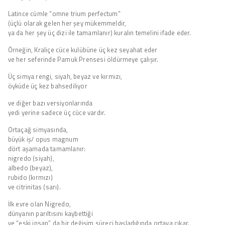
Latince cümle “omne trium perfectum”
(üçlü olarak gelen her şey mükemmeldir,
ya da her şey üç dizi ile tamamlanır) kuralın temelini ifade eder.
Örneğin, Kraliçe cüce kulübüne üç kez seyahat eder
ve her seferinde Pamuk Prensesi öldürmeye çalışır.
Üç simya rengi, siyah, beyaz ve kırmızı,
öyküde üç kez bahsediliyor
ve diğer bazı versiyonlarında
yedi yerine sadece üç cüce vardır.
Ortaçağ simyasında,
büyük iş/ opus magnum
dört aşamada tamamlanır:
nigredo (siyah),
albedo (beyaz),
rubido (kırmızı)
ve citrinitas (sarı).
İlk evre olan Nigredo,
dünyanın parıltısını kaybettiği
ve “eski insan” da bir değişim süreci başladığında ortaya çıkar.