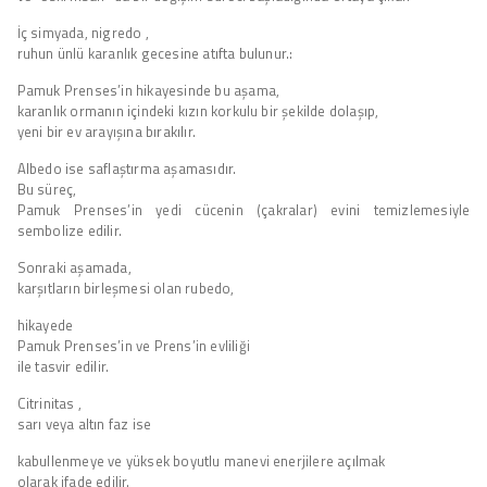
İç simyada, nigredo ,
ruhun ünlü karanlık gecesine atıfta bulunur.:
Pamuk Prenses’in hikayesinde bu aşama,
karanlık ormanın içindeki kızın korkulu bir şekilde dolaşıp,
yeni bir ev arayışına bırakılır.
Albedo ise saflaştırma aşamasıdır.
Bu süreç,
Pamuk Prenses’in yedi cücenin (çakralar) evini temizlemesiyle
sembolize edilir.
Sonraki aşamada,
karşıtların birleşmesi olan rubedo,
hikayede
Pamuk Prenses’in ve Prens’in evliliği
ile tasvir edilir.
Citrinitas ,
sarı veya altın faz ise
kabullenmeye ve yüksek boyutlu manevi enerjilere açılmak
olarak ifade edilir.