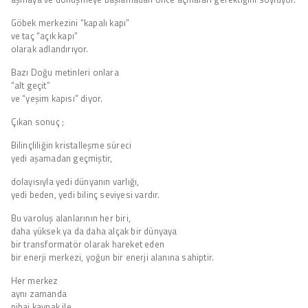
Göbek merkezini “kapalı kapı”
ve taç “açık kapı”
olarak adlandırıyor.
Bazı Doğu metinleri onlara
“alt geçit”
ve “yeşim kapısı” diyor.
Çıkan sonuç ;
Bilinçliliğin kristalleşme süreci
yedi aşamadan geçmiştir,
dolayısıyla yedi dünyanın varlığı,
yedi beden, yedi bilinç seviyesi vardır.
Bu varoluş alanlarının her biri,
daha yüksek ya da daha alçak bir dünyaya
bir transformatör olarak hareket eden
bir enerji merkezi, yoğun bir enerji alanına sahiptir.
Her merkez
aynı zamanda
nihai kaynak ile