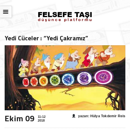
☰
Yedi Cüceler : “Yedi Çakramız”
Ekim 09
yazan: Hülya Tokdemir Reis
11:12
2018