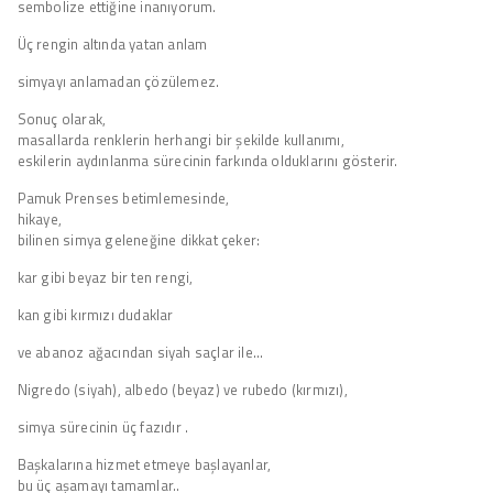
sembolize ettiğine inanıyorum.
Üç rengin altında yatan anlam
simyayı anlamadan çözülemez.
Sonuç olarak,
masallarda renklerin herhangi bir şekilde kullanımı,
eskilerin aydınlanma sürecinin farkında olduklarını gösterir.
Pamuk Prenses betimlemesinde,
hikaye,
bilinen simya geleneğine dikkat çeker:
kar gibi beyaz bir ten rengi,
kan gibi kırmızı dudaklar
ve abanoz ağacından siyah saçlar ile…
Nigredo (siyah), albedo (beyaz) ve rubedo (kırmızı),
simya sürecinin üç fazıdır .
Başkalarına hizmet etmeye başlayanlar,
bu üç aşamayı tamamlar..