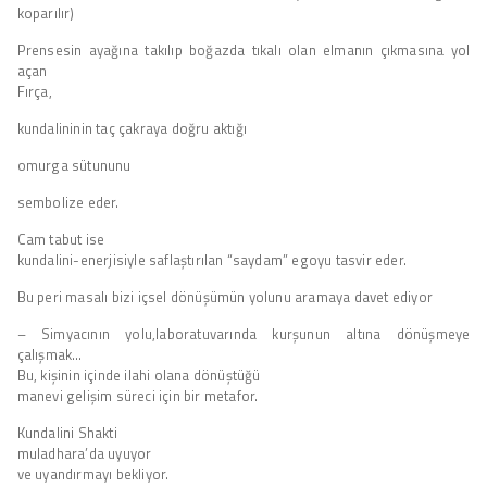
koparılır)
Prensesin ayağına takılıp boğazda tıkalı olan elmanın çıkmasına yol
açan
Fırça,
kundalininin taç çakraya doğru aktığı
omurga sütununu
sembolize eder.
Cam tabut ise
kundalini-enerjisiyle saflaştırılan “saydam” egoyu tasvir eder.
Bu peri masalı bizi içsel dönüşümün yolunu aramaya davet ediyor
– Simyacının yolu,laboratuvarında kurşunun altına dönüşmeye
çalışmak…
Bu, kişinin içinde ilahi olana dönüştüğü
manevi gelişim süreci için bir metafor.
Kundalini Shakti
muladhara’da uyuyor
ve uyandırmayı bekliyor.