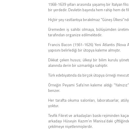
1568-1639 yılları arasında yaşamış bir İtalyan f
bir yerdedir. Devletin başında hem rahip hem de f
Hiçbir şey rastlantıya bırakılmaz “Güneş Ülkesi”nd
Üremeden iş sahibi olmaya, bölüşümden üretime 
tarafından organize edilmektedir.
Francis Bacon (1561-1626) Yeni Atlantis (Nova Atl
yapısını belirlediği bir ütopya kaleme almıştır.
Dikkat çeken husus; ülkeyi bir bilim kurulu yönetm
alanında derin bir uzmanlığa sahiptir.
Türk edebiyatında da birçok ütopya örneği mevcutt
Örneğin Peyami Safa’nın kaleme aldığı “Yalnız
benzer.
Her tarafta okuma salonları, laboratuarlar, atölye
yoktur.
Tevfik Fikret ve arkadaşları baskı rejiminden kaçaca
arkadaşı Hüseyin Kazım’ın Manisa’daki çiftliğind
çekilmeye niyetlenmişlerdir.