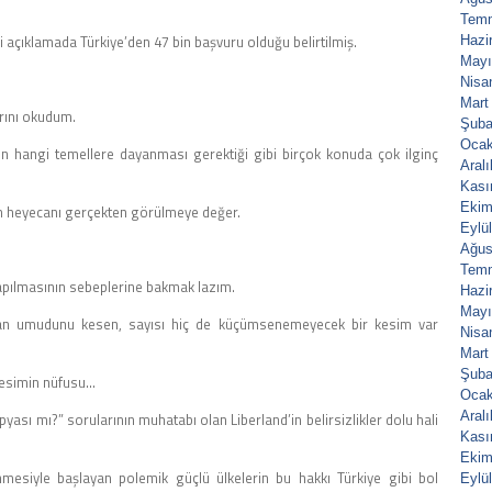
Tem
mi açıklamada Türkiye’den 47 bin başvuru olduğu belirtilmiş.
Hazi
Mayı
Nisa
Mart
arını okudum.
Şuba
Ocak
in hangi temellere dayanması gerektiği gibi birçok konuda çok ilginç
Aral
Kası
Ekim
ın heyecanı gerçekten görülmeye değer.
Eylü
Ağus
Tem
apılmasının sebeplerine bakmak lazım.
Hazi
Mayı
ndan umudunu kesen, sayısı hiç de küçümsenemeyecek bir kesim var
Nisa
Mart
Şuba
 kesimin nüfusu…
Ocak
Aral
ası mı?” sorularının muhatabı olan Liberland’in belirsizlikler dolu hali
Kası
Ekim
enmesiyle başlayan polemik güçlü ülkelerin bu hakkı Türkiye gibi bol
Eylü