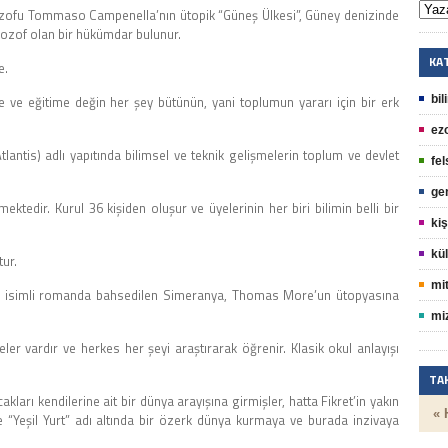
ilozofu Tommaso Campenella’nın ütopik “Güneş Ülkesi”, Güney denizinde
ilozof olan bir hükümdar bulunur.
KA
e.
ve eğitime değin her şey bütünün, yani toplumun yararı için bir erk
bil
ez
antis) adlı yapıtında bilimsel ve teknik gelişmelerin toplum ve devlet
fel
ge
ektedir. Kurul 36 kişiden oluşur ve üyelerinin her biri bilimin belli bir
kiş
kül
ur.
mit
ız” isimli romanda bahsedilen Simeranya, Thomas More’un ütopyasına
mi
ler vardır ve herkes her şeyi araştırarak öğrenir. Klasik okul anlayışı
TA
kları kendilerine ait bir dünya arayışına girmişler, hatta Fikret’in yakın
« 
e “Yeşil Yurt” adı altında bir özerk dünya kurmaya ve burada inzivaya