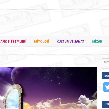
NANÇ SISTEMLERI
MITOLOJI
KÜLTÜR VE SANAT
MIZAH
SO
ÜY