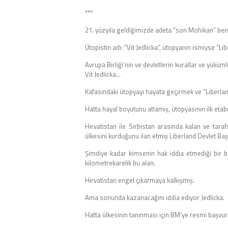
***
21. yüzyıla geldiğimizde adeta “son Mohikan” benze
Ütopistin adı: “Vit Jedlicka”, ütopyanın ismiyse “Li
Avrupa Birliği’nin ve devletlerin kurallar ve yüküm
Vit Jedlicka…
Kafasındaki ütopyayı hayata geçirmek ve “Liberland
Hatta hayal boyutunu atlamış, ütopyasının ilk eta
Hırvatistan ile Sırbistan arasında kalan ve tar
ülkesini kurduğunu ilan etmiş Liberland Devlet Baş
Şimdiye kadar kimsenin hak iddia etmediği bir 
kilometrekarelik bu alan.
Hirvatistan engel çıkarmaya kalkışmış.
Ama sonunda kazanacağını iddia ediyor Jedlicka.
Hatta ülkesinin tanınması için BM’ye resmi başvu