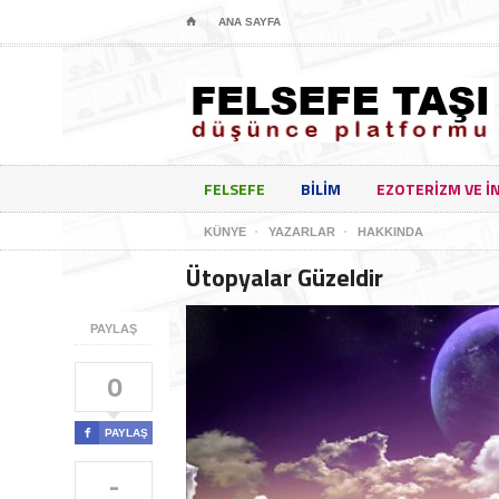
⌂
ANA SAYFA
FELSEFE
BILIM
EZOTERIZM VE I
KÜNYE
YAZARLAR
HAKKINDA
Ütopyalar Güzeldir
PAYLAŞ
0

PAYLAŞ
-