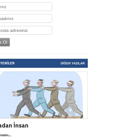
 YENILER
DIĞER YAZILAR
adan İnsan
vamı...