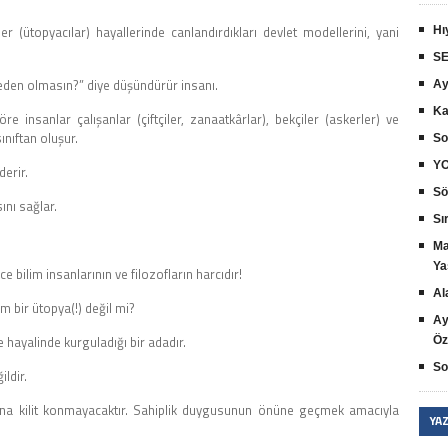
r (ütopyacılar) hayallerinde canlandırdıkları devlet modellerini, yani
Hı
SE
neden olmasın?” diye düşündürür insanı.
Ay
Ka
e insanlar çalışanlar (çiftçiler, zanaatkârlar), bekçiler (askerler) ve
sınıftan oluşur.
So
YO
derir.
Sö
ını sağlar.
Sır
Ma
Ya
bilim insanlarının ve filozofların harcıdır!
Al
 bir ütopya(!) değil mi?
Ay
ayalinde kurguladığı bir adadır.
Öz
So
ldir.
rına kilit konmayacaktır. Sahiplik duygusunun önüne geçmek amacıyla
YA