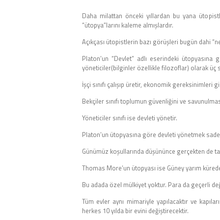
Daha milattan önceki yıllardan bu yana ütopistle
“ütopya”larını kaleme almışlardır.
Açıkçası ütopistlerin bazı görüşleri bugün dahi “
Platon’un “Devlet” adlı eserindeki ütopyasına gör
yöneticiler(bilginler özellikle filozoflar) olarak üç 
İşçi sınıfı çalışıp üretir, ekonomik gereksinimleri gi
Bekçiler sınıfı toplumun güvenliğini ve savunulmas
Yöneticiler sınıfı ise devleti yönetir.
Platon’un ütopyasına göre devleti yönetmek sadece 
Günümüz koşullarında düşününce gerçekten de tam
Thomas More’un ütopyası ise Güney yarım kürede h
Bu adada özel mülkiyet yoktur. Para da geçerli deği
Tüm evler aynı mimariyle yapılacaktır ve kapıla
herkes 10 yılda bir evini değiştirecektir.