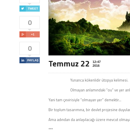

TWEET
0

+1
0
Temmuz 22

PAYLAŞ
12:47
2016
Yunanca kökenlidir ütopya kelimesi.
Olmayan anlamındaki “ou” ve yer anl
Yani tam çevirisiyle “olmayan yer” demektir…
Bir toplum tasarımına, bir devlet projesine duyu
Ama adından da anlaşılacağı üzere mevcut olmaya
***