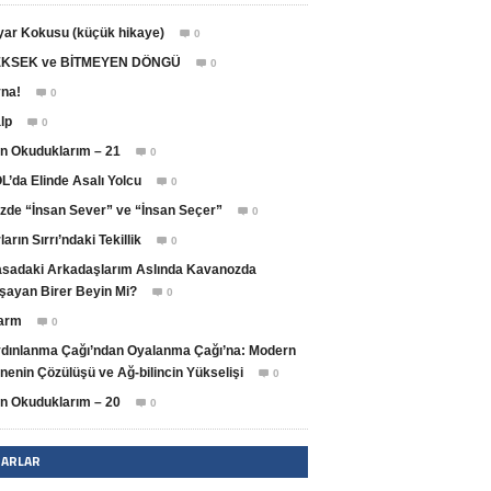
yar Kokusu (küçük hikaye)
0

KSEK ve BİTMEYEN DÖNGÜ
0

na!
0

lp
0

n Okuduklarım – 21
0

L’da Elinde Asalı Yolcu
0

zde “İnsan Sever” ve “İnsan Seçer”
0

ların Sırrı’ndaki Tekillik
0

sadaki Arkadaşlarım Aslında Kavanozda
şayan Birer Beyin Mi?
0

arm
0

dınlanma Çağı’ndan Oyalanma Çağı’na: Modern
nenin Çözülüşü ve Ağ-bilincin Yükselişi
0

n Okuduklarım – 20
0

ZARLAR