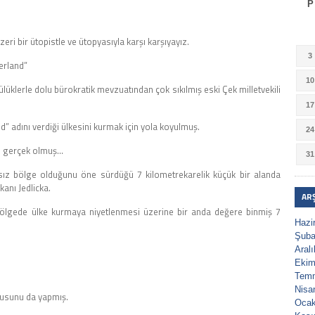
P
ri bir ütopistle ve ütopyasıyla karşı karşıyayız.
3
berland”
10
lülüklerle dolu bürokratik mevzuatından çok sıkılmış eski Çek milletvekili
17
” adını verdiği ülkesini kurmak için yola koyulmuş.
24
bı gerçek olmuş…
31
afsız bölge olduğunu öne sürdüğü 7 kilometrekarelik küçük bir alanda
kanı Jedlicka.
AR
bölgede ülke kurmaya niyetlenmesi üzerine bir anda değere binmiş 7
Hazi
Şuba
Aral
Ekim
Tem
Nisa
rusunu da yapmış.
Ocak