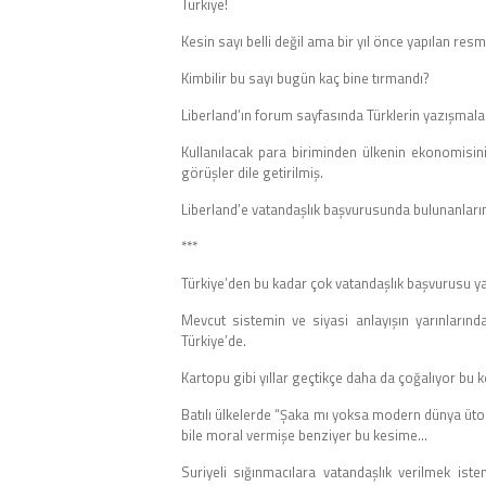
Türkiye!
Kesin sayı belli değil ama bir yıl önce yapılan res
Kimbilir bu sayı bugün kaç bine tırmandı?
Liberland’ın forum sayfasında Türklerin yazışmal
Kullanılacak para biriminden ülkenin ekonomisin
görüşler dile getirilmiş.
Liberland’e vatandaşlık başvurusunda bulunanlar
***
Türkiye’den bu kadar çok vatandaşlık başvurusu y
Mevcut sistemin ve siyasi anlayışın yarınları
Türkiye’de.
Kartopu gibi yıllar geçtikçe daha da çoğalıyor bu
Batılı ülkelerde “Şaka mı yoksa modern dünya ütopy
bile moral vermişe benziyer bu kesime…
Suriyeli sığınmacılara vatandaşlık verilmek ist