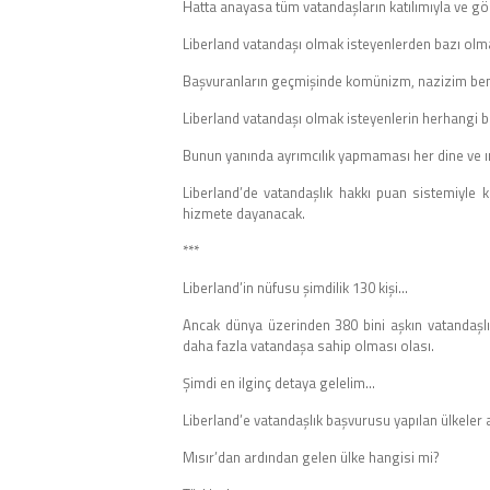
Hatta anayasa tüm vatandaşların katılımıyla ve gör
Liberland vatandaşı olmak isteyenlerden bazı olm
Başvuranların geçmişinde komünizm, nazizim benze
Liberland vatandaşı olmak isteyenlerin herhangi 
Bunun yanında ayrımcılık yapmaması her dine ve ır
Liberland’de vatandaşlık hakkı puan sistemiyle 
hizmete dayanacak.
***
Liberland’in nüfusu şimdilik 130 kişi…
Ancak dünya üzerinden 380 bini aşkın vatandaşlı
daha fazla vatandaşa sahip olması olası.
Şimdi en ilginç detaya gelelim…
Liberland’e vatandaşlık başvurusu yapılan ülkeler a
Mısır’dan ardından gelen ülke hangisi mi?