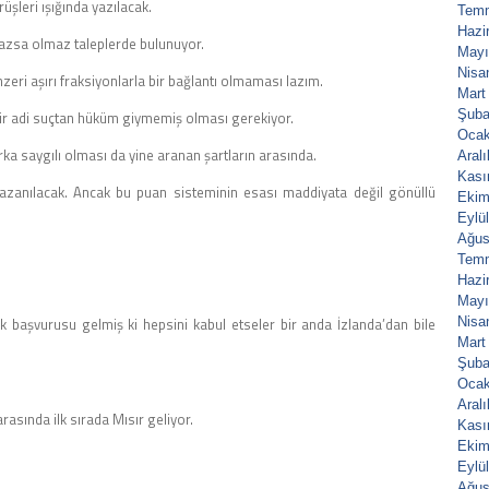
üşleri ışığında yazılacak.
Tem
Hazi
azsa olmaz taleplerde bulunuyor.
Mayı
Nisa
ri aşırı fraksiyonlarla bir bağlantı olmaması lazım.
Mart
Şuba
bir adi suçtan hüküm giymemiş olması gerekiyor.
Ocak
ka saygılı olması da yine aranan şartların arasında.
Aral
Kası
kazanılacak. Ancak bu puan sisteminin esası maddiyata değil gönüllü
Ekim
Eylü
Ağus
Tem
Hazi
Mayı
k başvurusu gelmiş ki hepsini kabul etseler bir anda İzlanda’dan bile
Nisa
Mart
Şuba
Ocak
Aral
rasında ilk sırada Mısır geliyor.
Kası
Ekim
Eylü
Ağus