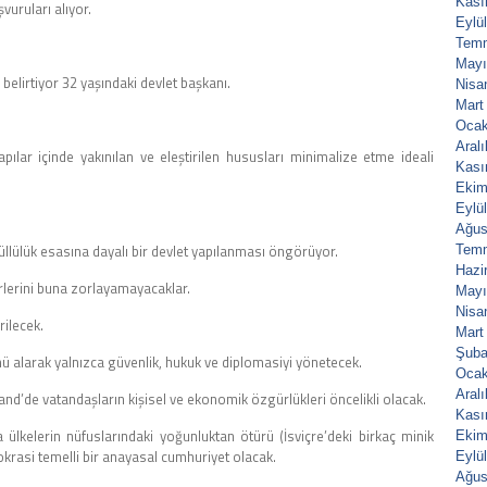
Kası
vuruları alıyor.
Eylü
Tem
Mayı
 belirtiyor 32 yaşındaki devlet başkanı.
Nisa
Mart
Ocak
Aral
pılar içinde yakınılan ve eleştirilen hususları minimalize etme ideali
Kası
Ekim
Eylü
Ağus
llülük esasına dayalı bir devlet yapılanması öngörüyor.
Tem
Hazi
erlerini buna zorlayamayacaklar.
Mayı
Nisa
rilecek.
Mart
Şuba
ünü alarak yalnızca güvenlik, hukuk ve diplomasiyi yönetecek.
Ocak
Aral
and’de vatandaşların kişisel ve ekonomik özgürlükleri öncelikli olacak.
Kası
 ülkelerin nüfuslarındaki yoğunluktan ötürü (İsviçre’deki birkaç minik
Ekim
asi temelli bir anayasal cumhuriyet olacak.
Eylü
Ağus