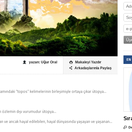
EN
yazan: Uğur Oral
Makaleyi Yazdır

Arkadaşlarınla Paylaş

amındaki “topos” kelimelerinin birleşimiyle ortaya çıkar ütopya…
lan özlemin dışı vurumudur ütopya…
Sır
n ve ancak hayal edilebilen, hayal dünyasında yaşayan ve yaşanan…

De