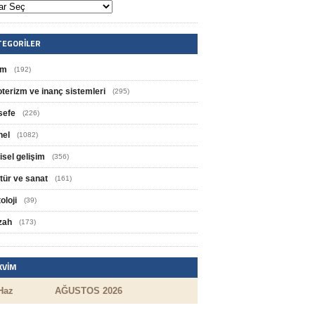
TEGORILER
im
(192)
oterizm ve inanç sistemleri
(295)
sefe
(226)
nel
(1082)
isel gelişim
(356)
tür ve sanat
(161)
oloji
(39)
zah
(173)
KVIM
Haz
AĞUSTOS 2026