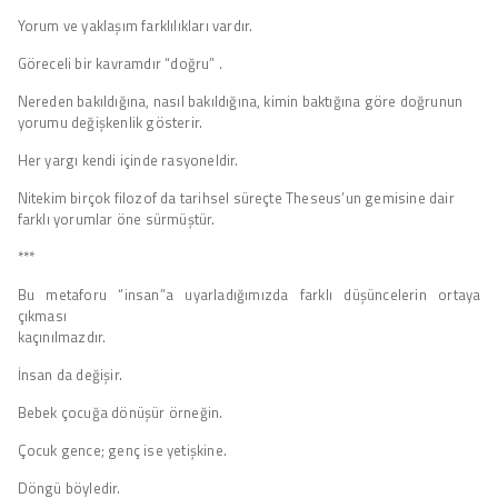
Yorum ve yaklaşım farklılıkları vardır.
Göreceli bir kavramdır “doğru” .
Nereden bakıldığına, nasıl bakıldığına, kimin baktığına göre doğrunun
yorumu değişkenlik gösterir.
Her yargı kendi içinde rasyoneldir.
Nitekim birçok filozof da tarihsel süreçte Theseus’un gemisine dair
farklı yorumlar öne sürmüştür.
***
Bu metaforu “insan”a uyarladığımızda farklı düşüncelerin ortaya
çıkması
kaçınılmazdır.
İnsan da değişir.
Bebek çocuğa dönüşür örneğin.
Çocuk gence; genç ise yetişkine.
Döngü böyledir.