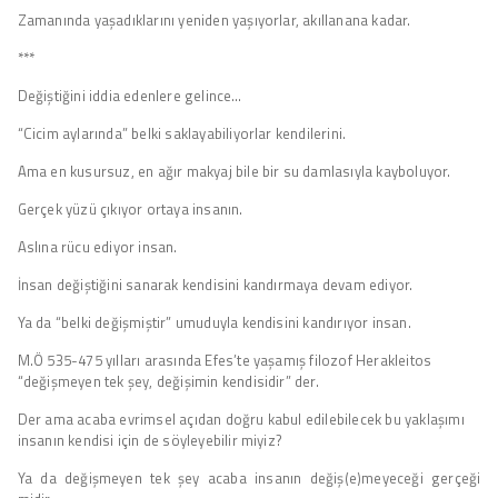
Zamanında yaşadıklarını yeniden yaşıyorlar, akıllanana kadar.
***
Değiştiğini iddia edenlere gelince…
“Cicim aylarında” belki saklayabiliyorlar kendilerini.
Ama en kusursuz, en ağır makyaj bile bir su damlasıyla kayboluyor.
Gerçek yüzü çıkıyor ortaya insanın.
Aslına rücu ediyor insan.
İnsan değiştiğini sanarak kendisini kandırmaya devam ediyor.
Ya da “belki değişmiştir” umuduyla kendisini kandırıyor insan.
M.Ö 535-475 yılları arasında Efes’te yaşamış filozof Herakleitos
“değişmeyen tek şey, değişimin kendisidir” der.
Der ama acaba evrimsel açıdan doğru kabul edilebilecek bu yaklaşımı
insanın kendisi için de söyleyebilir miyiz?
Ya da değişmeyen tek şey acaba insanın değiş(e)meyeceği gerçeği