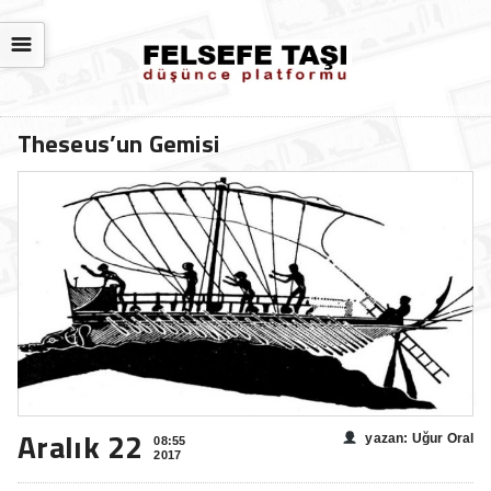
☰
Theseus’un Gemisi
Aralık 22
yazan: Uğur Oral
08:55
2017