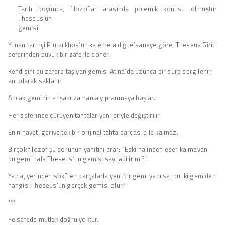
Tarih boyunca, filozoflar arasında polemik konusu olmuştur
Theseus’un
gemisi.
Yunan tarihçi Plutarkhos’un kaleme aldığı efsaneye göre, Theseus Girit
seferinden büyük bir zaferle döner.
Kendisini bu zafere taşıyan gemisi Atina’da uzunca bir süre sergilenir,
anı olarak saklanır.
Ancak geminin ahşabı zamanla yıpranmaya başlar.
Her seferinde çürüyen tahtalar yenileriyle değiştirilir.
En nihayet, geriye tek bir orijinal tahta parçası bile kalmaz.
Birçok filozof şu sorunun yanıtını arar: “Eski halinden eser kalmayan
bu gemi hala Theseus’un gemisi sayılabilir mi?”
Ya da, yerinden sökülen parçalarla yeni bir gemi yapılsa, bu iki gemiden
hangisi Theseus’un gerçek gemisi olur?
***
Felsefede mutlak doğru yoktur.