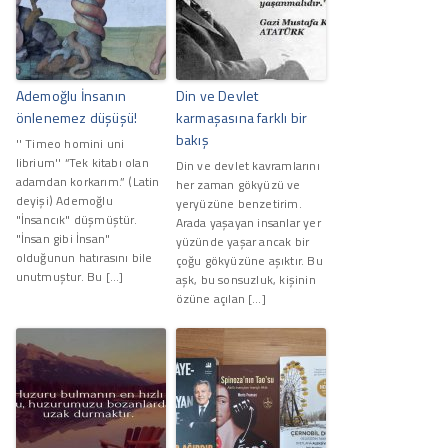
Ademoğlu İnsanın
Din ve Devlet
önlenemez düşüşü!
karmaşasına farklı bir
bakış
'' Timeo homini uni
librium'' “Tek kitabı olan
Din ve devlet kavramlarını
adamdan korkarım.” (Latin
her zaman gökyüzü ve
deyişi) Ademoğlu
yeryüzüne benzetirim.
"İnsancık" düşmüştür.
Arada yaşayan insanlar yer
"İnsan gibi İnsan"
yüzünde yaşar ancak bir
olduğunun hatırasını bile
çoğu gökyüzüne aşıktır. Bu
unutmuştur. Bu […]
aşk, bu sonsuzluk, kişinin
özüne açılan […]