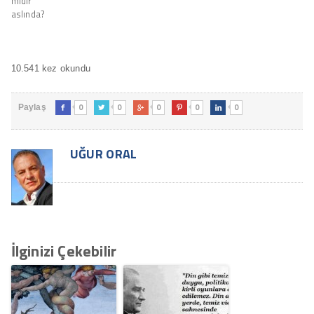
midir
aslında?
10.541 kez okundu
0
0
0
0
0
Paylaş





UĞUR ORAL
İlginizi Çekebilir