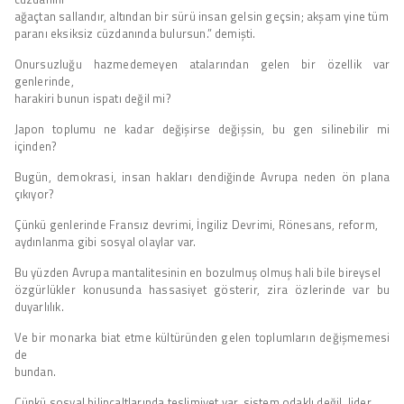
ağaçtan sallandır, altından bir sürü insan gelsin geçsin; akşam yine tüm
paranı eksiksiz cüzdanında bulursun.” demişti.
Onursuzluğu hazmedemeyen atalarından gelen bir özellik var
genlerinde,
harakiri bunun ispatı değil mi?
Japon toplumu ne kadar değişirse değişsin, bu gen silinebilir mi
içinden?
Bugün, demokrasi, insan hakları dendiğinde Avrupa neden ön plana
çıkıyor?
Çünkü genlerinde Fransız devrimi, İngiliz Devrimi, Rönesans, reform,
aydınlanma gibi sosyal olaylar var.
Bu yüzden Avrupa mantalitesinin en bozulmuş olmuş hali bile bireysel
özgürlükler konusunda hassasiyet gösterir, zira özlerinde var bu
duyarlılık.
Ve bir monarka biat etme kültüründen gelen toplumların değişmemesi
de
bundan.
Çünkü sosyal bilinçaltlarında teslimiyet var, sistem odaklı değil, lider