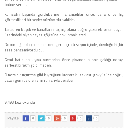
önüne serildi.
Kumsalın başında gördüklerine inanamadılar önce, daha önce hiç
görmedikleri bir şeyler yüzüyordu sahilde.
Tanao en büyük ve kanatlarını açmış olana doğru yüzerek, onun suyun
üzerindeki siyah beyaz göğsüne dokunmak istedi.
Dokunduğunda çıkan ses onu geri sıçrattı suyun içinde, duyduğu hiçbir
sese benzemiyordu bu.
Gemi batıp da kıyıya vurmadan önce piyanonun son çaldığı notayı
serbest bırakmıştı bilmeden.
O nota bir uçurtma gibi kuyruğunu kıvırarak uzaklaştı gökyüzüne doğru,
batan gemide ölenlerin ruhlarıyla beraber…
9.498 kez okundu
0
0
0
0
0
Paylaş




