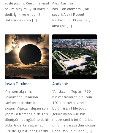
söylüyorum. Kendime nasıl
Alex. Nasıl şirin,
hakim olayım, iyi ki yoktu"
nasıl...anlatamam. Çok
dedi. İyi ki yokmuş....!
sevdik Alex'i Robert
Hakem direkten […]
Redford'un 30 yaş hali,
ama çok […]
İnsan Tutulması
Anıtkabir
Yılın son akşamı…
"Anıtkabir… Toplam 750
Takvimden kalanson
bin metrekaredir, bunun
sayfayı kopardım bu
120 bin metrekarelik
akşam. Ağaçtan düşen son
bölümü anıt bloğudur,
yaprakla beraber, o da geri
geriye kalan 630 bin
dönüşüm döngüsüne dahil
metrekarelik bölümü ise,
oldu. Giderken ağlamadı
on binlerce ağaçtan oluşan
ikisi de. Çünkü döngülerini
Barış Parkı'dır. * Yani […]