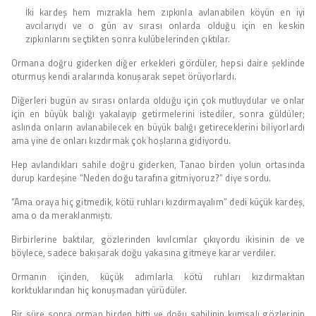
İki kardeş hem mızrakla hem zıpkınla avlanabilen köyün en iyi
avcılarıydı ve o gün av sırası onlarda olduğu için en keskin
zıpkınlarını seçtikten sonra kulübelerinden çıktılar.
Ormana doğru giderken diğer erkekleri gördüler, hepsi daire şeklinde
oturmuş kendi aralarında konuşarak sepet örüyorlardı.
Diğerleri bugün av sırası onlarda olduğu için çok mutluydular ve onlar
için en büyük balığı yakalayıp getirmelerini istediler, sonra güldüler;
aslında onların avlanabilecek en büyük balığı getireceklerini biliyorlardı
ama yine de onları kızdırmak çok hoşlarına gidiyordu.
Hep avlandıkları sahile doğru giderken, Tanao birden yolun ortasında
durup kardeşine “Neden doğu tarafına gitmiyoruz?” diye sordu.
“Ama oraya hiç gitmedik, kötü ruhları kızdırmayalım” dedi küçük kardeş,
ama o da meraklanmıştı.
Birbirlerine baktılar, gözlerinden kıvılcımlar çıkıyordu ikisinin de ve
böylece, sadece bakışarak doğu yakasına gitmeye karar verdiler.
Ormanın içinden, küçük adımlarla kötü ruhları kızdırmaktan
korktuklarından hiç konuşmadan yürüdüler.
Bir süre sonra orman birden bitti ve doğu sahilinin kumsalı gözlerinin