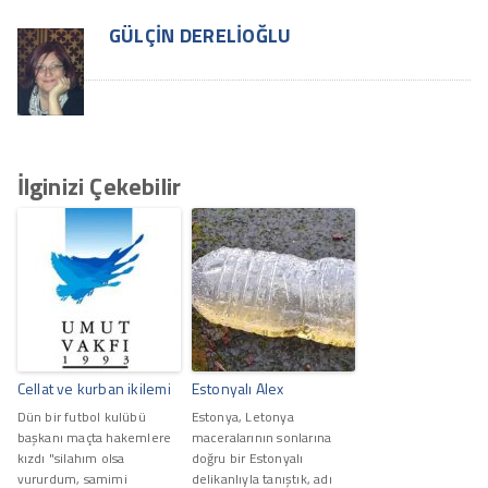
GÜLÇIN DERELIOĞLU
İlginizi Çekebilir
Cellat ve kurban ikilemi
Estonyalı Alex
Dün bir futbol kulübü
Estonya, Letonya
başkanı maçta hakemlere
maceralarının sonlarına
kızdı "silahım olsa
doğru bir Estonyalı
vururdum, samimi
delikanlıyla tanıştık, adı