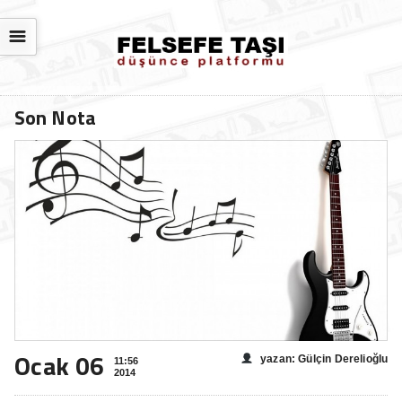
☰
Son Nota
Ocak 06
yazan: Gülçin Derelioğlu
11:56
2014