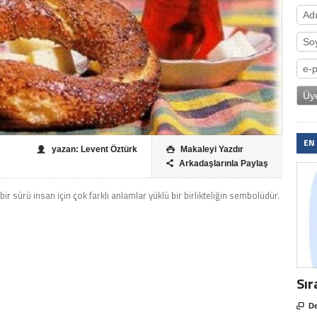
EN
yazan: Levent Öztürk
Makaleyi Yazdır

Arkadaşlarınla Paylaş

bir sürü insan için çok farklı anlamlar yüklü bir birlikteliğin sembolüdür.
Sır

De