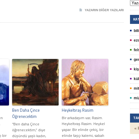
YAZARIN DIĞER YAZILARI
KA
bil
ez
fel
ge
kiş
kül
mit
mi
Ben Daha Çince
Heykeltıraş Rasim
Öğrenecektim
en
Bir arkadaşım var, Rasim.
TA
a
Heykeltıraş Rasim. Heykel
“Ben daha Çince
« 
yapar. Bir elinde çekiç, bir
öğrenecektim,” diye
 bir
elinde taşçı kalemi, sabah
düşündü yaşlı kadın,