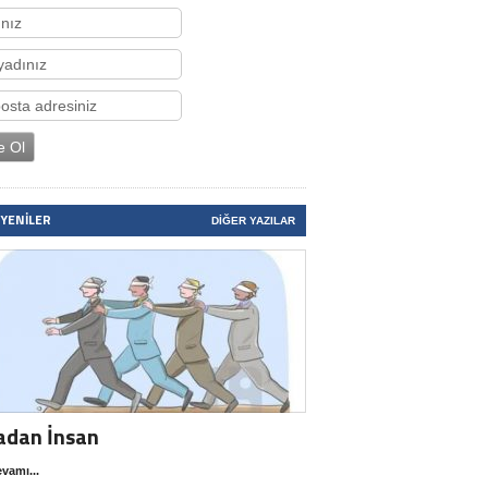
 YENILER
DIĞER YAZILAR
adan İnsan
vamı...