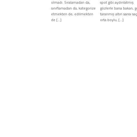
olmadı. Sıralamadan da,
spot gibi aydınlatmış
sınıflamadan da, kategorize
gözlerle bana bakan, g
etmekten de, edilmekten
taranmış altın sarısı saçl
de […]
orta boylu, […]