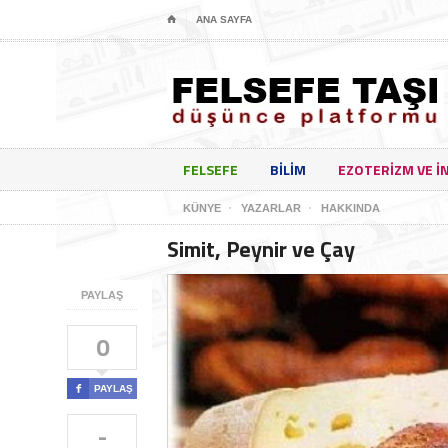
⌂
ANA SAYFA
FELSEFE
BILIM
EZOTERIZM VE I
KÜNYE
YAZARLAR
HAKKINDA
Simit, Peynir ve Çay
PAYLAŞ
0

PAYLAŞ
-