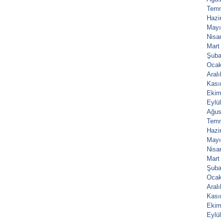
Tem
Hazi
Mayı
Nisa
Mart
Şuba
Ocak
Aral
Kası
Ekim
Eylü
Ağus
Tem
Hazi
Mayı
Nisa
Mart
Şuba
Ocak
Aral
Kası
Ekim
Eylü