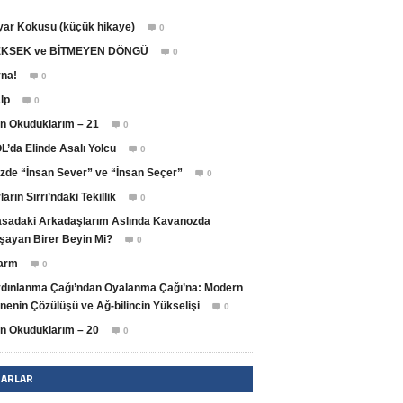
yar Kokusu (küçük hikaye)
0

KSEK ve BİTMEYEN DÖNGÜ
0

na!
0

lp
0

n Okuduklarım – 21
0

L’da Elinde Asalı Yolcu
0

zde “İnsan Sever” ve “İnsan Seçer”
0

ların Sırrı’ndaki Tekillik
0

sadaki Arkadaşlarım Aslında Kavanozda
şayan Birer Beyin Mi?
0

arm
0

dınlanma Çağı’ndan Oyalanma Çağı’na: Modern
nenin Çözülüşü ve Ağ-bilincin Yükselişi
0

n Okuduklarım – 20
0

ZARLAR