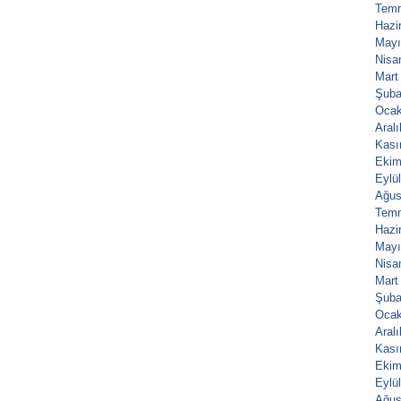
Tem
Hazi
Mayı
Nisa
Mart
Şuba
Ocak
Aral
Kası
Ekim
Eylü
Ağus
Tem
Hazi
Mayı
Nisa
Mart
Şuba
Ocak
Aral
Kası
Ekim
Eylü
Ağus