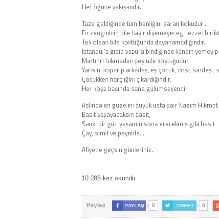
Her öğüne yakışandır.
Taze geldiğinde tüm benliğini saran kokudur .
En zengininin bile hayır diyemeyecegi lezzet birlikte
Tok olsan bile koktuğunda dayanamadığındır.
Istanbul’a gidip vapura bindiğinde kendin yemeyip m
Martının bıkmadan peşinde koştuğudur .
Yarısını koparıp arkadaş, eş çocuk, dost, kardeş , se
Çocukken harçlığını çıkardığındır.
Her köşe başında sana gülümseyendir.
Aslında en güzelini büyük usta şair Nazım Hikmet R
Basit yaşayacaksın basit,
Sanki bir gün yaşamın sona erecekmiş gibi basit
Çay, simit ve peynirle…
Afiyetle geçsin günleriniz.
10.288 kez okundu
0
0
Paylaş

PAYLAŞ

TWEET