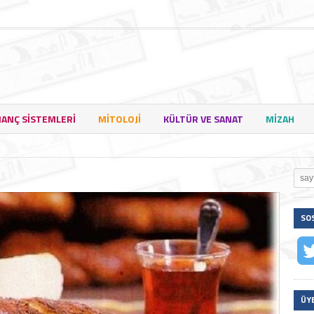
NANÇ SISTEMLERI
MITOLOJI
KÜLTÜR VE SANAT
MIZAH
SO
ÜY