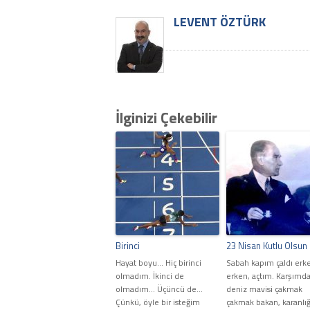
LEVENT ÖZTÜRK
İlginizi Çekebilir
Birinci
23 Nisan Kutlu Olsun
Hayat boyu... Hiç birinci
Sabah kapım çaldı erk
olmadım. İkinci de
erken, açtım. Karşımd
olmadım... Üçüncü de...
deniz mavisi çakmak
Çünkü, öyle bir isteğim
çakmak bakan, karanlığı