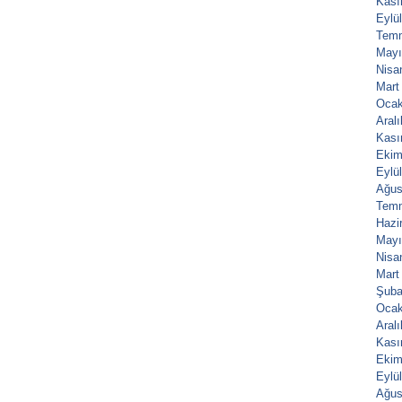
Kası
Eylü
Tem
Mayı
Nisa
Mart
Ocak
Aral
Kası
Ekim
Eylü
Ağus
Tem
Hazi
Mayı
Nisa
Mart
Şuba
Ocak
Aral
Kası
Ekim
Eylü
Ağus