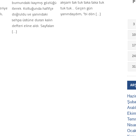
akşam tak tuk taka taka tuk
P
burnundaki kaymış gözlüğü
eriye
tuk tuk… Geçen gün
iterek. Koltuğunda hafifçe
ı,
yanındaydım, “bi dön […]
doğruldu ve yanındaki
sehpa üstüne duran kalın
3
defteri eline aldı. Sayfaları
[…]
10
17
24
31
AR
Hazi
Şuba
Aral
Ekim
Tem
Nisa
Ocak