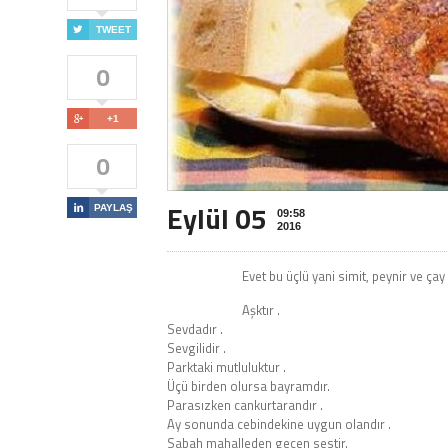

TWEET
0

+1
0
Eylül 05

PAYLAŞ
09:58
2016
Evet bu üçlü yani simit, peynir ve çay 
Aşktır .
Sevdadır .
Sevgilidir .
Parktaki mutluluktur .
Üçü birden olursa bayramdır.
Parasızken cankurtarandır .
Ay sonunda cebindekine uygun olandır .
Sabah mahalleden geçen sestir.