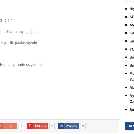
Hı
SE
liğidir.
Ay
artılarla paylaştığındır.
Ka
So
vgili ile paylaştığındır.
YO
Sö
an bir şiirinde söylemiştir,
Sır
Ma
Ya
Al
Ay
Öz
So
YA
0
0
0

+1

PAYLAŞ

PAYLAŞ