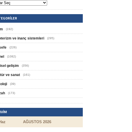
TEGORILER
im
(192)
oterizm ve inanç sistemleri
(295)
sefe
(226)
nel
(1082)
isel gelişim
(356)
tür ve sanat
(161)
oloji
(39)
zah
(173)
KVIM
Haz
AĞUSTOS 2026