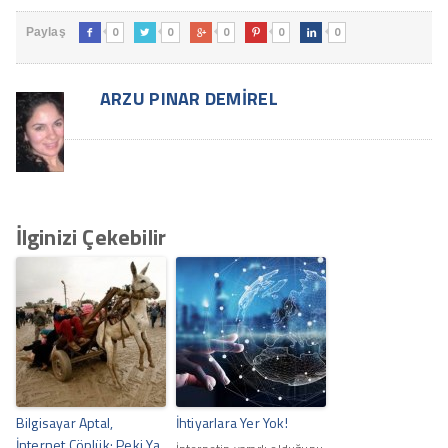
0
0
0
0
0
Paylaş





ARZU PINAR DEMIREL
İlginizi Çekebilir
Bilgisayar Aptal,
İhtiyarlara Yer Yok!
İnternet Çöplük; Peki Ya