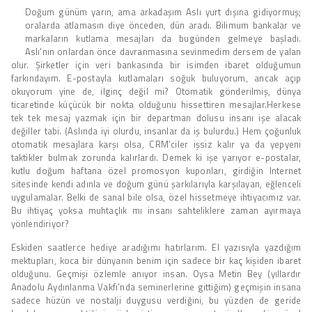
Doğum günüm yarın, ama arkadaşım Aslı yurt dışına gidiyormuş;
oralarda atlamasın diye önceden, dün aradı. Bilimum bankalar ve
markaların kutlama mesajları da bugünden gelmeye başladı.
Aslı’nın onlardan önce davranmasına sevinmedim dersem de yalan
olur. Şirketler için veri bankasında bir isimden ibaret olduğumun
farkındayım. E-postayla kutlamaları soğuk buluyorum, ancak açıp
okuyorum yine de, ilginç değil mi? Otomatik gönderilmiş, dünya
ticaretinde küçücük bir nokta olduğunu hissettiren mesajlar.Herkese
tek tek mesaj yazmak için bir departman dolusu insanı işe alacak
değiller tabi. (Aslında iyi olurdu, insanlar da iş bulurdu.) Hem çoğunluk
otomatik mesajlara karşı olsa, CRM’ciler işsiz kalır ya da yepyeni
taktikler bulmak zorunda kalırlardı. Demek ki işe yarıyor e-postalar,
kutlu doğum haftana özel promosyon kuponları, girdiğin Internet
sitesinde kendi adınla ve doğum günü şarkılarıyla karşılayan, eğlenceli
uygulamalar. Belki de sanal bile olsa, özel hissetmeye ihtiyacımız var.
Bu ihtiyaç yoksa muhtaçlık mı insanı sahteliklere zaman ayırmaya
yönlendiriyor?
Eskiden saatlerce hediye aradığımı hatırlarım. El yazısıyla yazdığım
mektupları, koca bir dünyanın benim için sadece bir kaç kişiden ibaret
olduğunu. Geçmişi özlemle anıyor insan. Oysa Metin Bey (yıllardır
Anadolu Aydınlanma Vakfı’nda seminerlerine gittiğim) geçmişin insana
sadece hüzün ve nostalji duygusu verdiğini, bu yüzden de geride