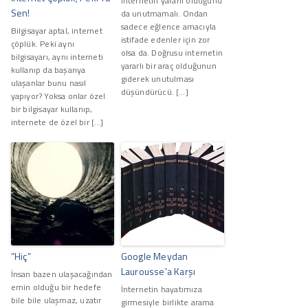
İnternetin yararlı olduğunu
Sen!
da unutmamalı. Ondan
sadece eğlence amacıyla
Bilgisayar aptal, internet
istifade edenler için zor
çöplük. Peki aynı
olsa da. Doğrusu internetin
bilgisayarı, aynı interneti
yararlı bir araç olduğunun
kullanıp da başarıya
giderek unutulması
ulaşanlar bunu nasıl
düşündürücü. […]
yapıyor? Yoksa onlar özel
bir bilgisayar kullanıp,
internete de özel bir […]
”Hiç”
Google Meydan
Laurousse’a Karşı
İnsan bazen ulaşacağından
emin olduğu bir hedefe
İnternetin hayatımıza
bile bile ulaşmaz, uzatır
girmesiyle birlikte arama