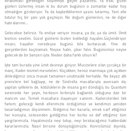
bırakılması gerektiğini söylemişti geçen pazartesi. Ya eski, güzel
günleri özlermiş insan ki bu durum bugünün o zamanlar kadar hoş
olmadığını gösteriyor. Ya da kaybettiklerinin yasını tutarmış. Yani elle
tutulur hiç bir yanı yok geçmişin. Ne doğum günlerinin, ne de diğer
hatıralarının…
Gelecekse belirsiz. Ya endişe veriyor insana, ya da; ya da ümit. Ümit
kısmını sevdim. Güzel günlerin bizleri beklediği hayalini.Güçlendiriyor
insanı; hayaller neredeyse bugünü bile kurtaracak. Yine de
gerçeklerden kaçmamalı. Neyse halin, çıkar falın. Bugünümüz neyse
gelecek de bir benzeri işte. Neden daha farklı olsun ki?
İşte tam burada yine ümit devreye giriyor. Mucizelere olan çocukça bir
inanç. Kader-kısmet meseleleri. Küçükken, henüz inanmaya çok açıkken
dinlediğimiz onca masalı tamamen unutmadık herhalde. Ne beyaz atlı
prenslere bel bağlayıp, ne de Sindrella masallarıyla avunsam da;
yapılan iyiliklerin de, kötülüklerin de insana geri döndüğü; bu Quantum
evreninde her şeyin, herkesin birbiriyle bağlantılı olduğuna dair bir
inancım var. Temeli masallara dayanıyor sanırım. Kadercilerden tek
farkım; geleceği kendi ellerimizle ördüğümüz ve kendimizi yeniden
tasarladığımızı düşünmem. Aldığımız her kararla, emek sarf ettiğimiz
her konuyla, üstesinden geldiğimiz her korku ve def ettiğimiz tüm
yargılarımızla. Hayatımızda neyi tutup, neyi bırakacağımız hakkındaki
kararlarımızla. Nasıl birisine dönüştüğümüzle. Konrolümüz dışında,