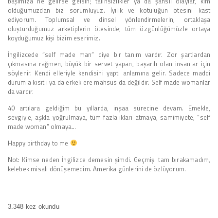
başımıza ne gelirse gelsin; talihsizlikler ya da şanslı olaylar, kim
olduğumuzdan biz sorumluyuz. İyilik ve kötülüğün ötesini kast
ediyorum. Toplumsal ve dinsel yönlendirmelerin, ortaklaşa
oluşturduğumuz arketiplerin ötesinde; tüm özgünlüğümüzle ortaya
koyduğumuz kişi bizim eserimiz.
İngilizcede ”self made man” diye bir tanım vardır. Zor şartlardan
çıkmasına rağmen, büyük bir servet yapan, başarılı olan insanlar için
söylenir. Kendi elleriyle kendisini yaptı anlamına gelir. Sadece maddi
durumla kısıtlı ya da erkeklere mahsus da değildir. Self made womanlar
da vardır.
40 artılara geldiğim bu yıllarda, inşaa sürecine devam. Emekle,
sevgiyle, aşkla yoğrulmaya, tüm fazlalıkları atmaya, samimiyete, ”self
made woman” olmaya…
Happy birthday to me
Not: Kimse neden İngilizce demesin şimdi. Geçmişi tam bırakamadım,
kelebek misali dönüşemedim. Amerika günlerini de özlüyorum.
3.348 kez okundu